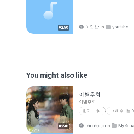
아영 남.
in
youtube
02:50
You might also like
이별후회
이별후회
한국 드라마
그 해 우리는 OST
한국 드라마
이별후회
chunhyejin
in
My 4sha
03:40