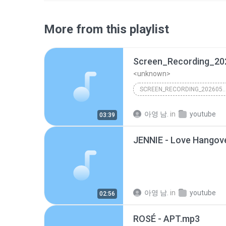
More from this playlist
<unknown>
SCREEN_RECORDING_20260510_2143
아영 남.
in
youtube
03:39
JENNIE - Love Hangov
아영 남.
in
youtube
02:56
ROSÉ - APT.mp3