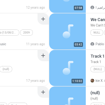
12 years ago
07:58
We Can'
We Can't 
Álbum desconocido (13/08/2009 18:46:20)
2009
NULL
 alabanza
(null)
Boyce A
usic
11 years ago
Pablo
03:42
Track 1
Track 1
(null)
(NULL)
17 years ago
kie X.
1:10:02
(null)
(null)