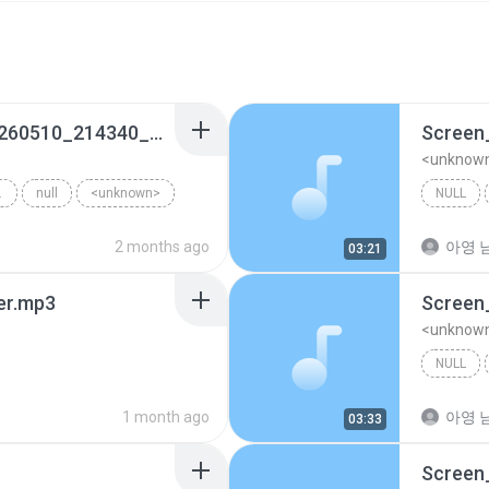
Screen_Recording_20260510_214340_Chrome
<unknow
40_CHROME
null
<unknown>
NULL
2 months ago
아영 남
03:21
er.mp3
<unknow
NULL
1 month ago
아영 남
03:33