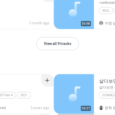
<unknow
NULL
1 month ago
아영 남
03:48
View all 9 tracks
살다보
살다보면
 Part.4
2021
DOWNL
김나영
red
3 years ago
윤혁 장
03:27