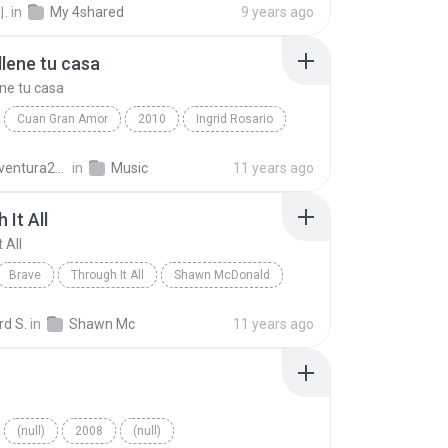
.
in
My 4shared
9 years ago
llene tu casa
ene tu casa
Cuan Gran Amor
2010
Ingrid Rosario
lene tu casa
(null)
emilioventura2009
in
Music
11 years ago
 It All
 All
Brave
Through It All
Shawn McDonald
rd S.
in
Shawn Mc
11 years ago
(null)
2008
(null)