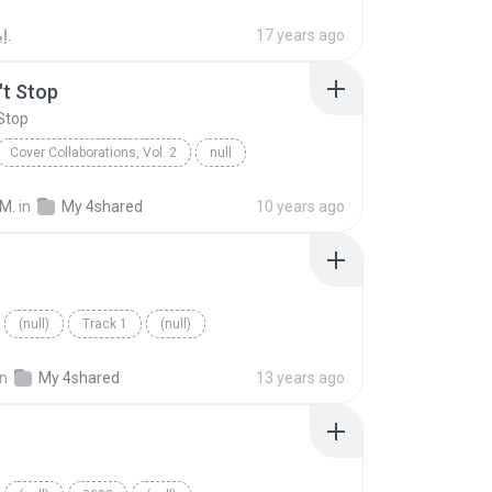
إبراهيم ا.
17 years ago
t Stop
Stop
Cover Collaborations, Vol. 2
null
venue/
We Can't Stop
 M.
in
My 4shared
10 years ago
(null)
Track 1
(null)
in
My 4shared
13 years ago