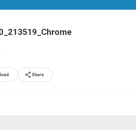
10_213519_Chrome
load
Share