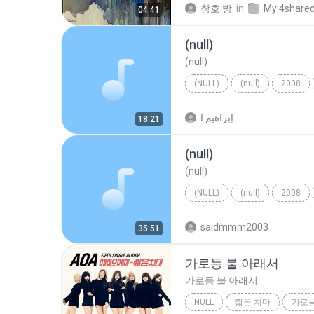
창호 방.
in
My 4share
04:41
(null)
(null)
(NULL)
(null)
2008
إبراهيم ا.
18:21
(null)
(null)
(NULL)
(null)
2008
saidmmm2003
35:51
가로등 불 아래서
가로등 불 아래서
NULL
짧은 치마
가로등