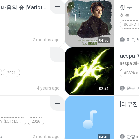
[인디][Indie] 조선힙합 - 마음의 숲 [Various K-Pop].mp3
첫 눈
첫 눈
SOUNDT
첫 눈
2 months ago
미숙 서
04:56
2021
댄스/팝
4 years ago
준규 이
02:54
I.O.I 3rd MINI ALBUM (I.O.I : LOOP)
2026
갑자기
s
2 months ago
관형
i
04:40