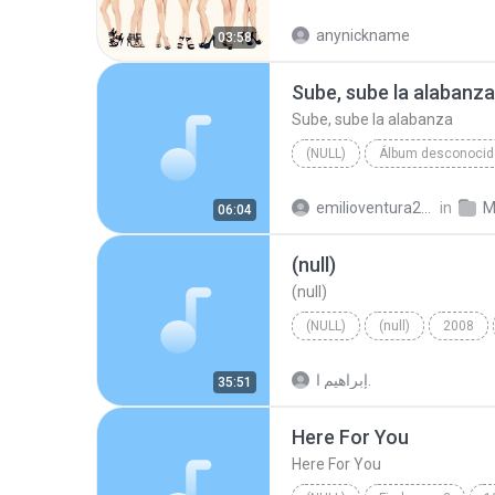
anynickname
03:58
Sube, sube la alabanza
Sube, sube la alabanza
(NULL)
Vino nuevo
Sube, sube la
emilioventura2009
in
M
06:04
(null)
(null)
(NULL)
(null)
2008
إبراهيم ا.
35:51
Here For You
Here For You