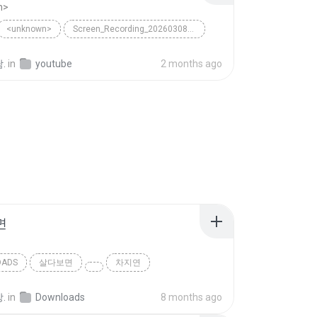
n>
<unknown>
Screen_Recording_20260308_014739_Chrome
.
in
youtube
2 months ago
면
OADS
살다보면
차지연
.
in
Downloads
8 months ago