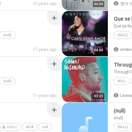
d
10 years ago
명아 이
04:09
Que se 
Que se ll
(null)
(NULL)
Que se l
17 years ago
04:08
Through
Through It
(null)
NULL
null
11 years ago
Leona
03:25
(null)
(null)
 불 아래서
AOA
null
(NULL)