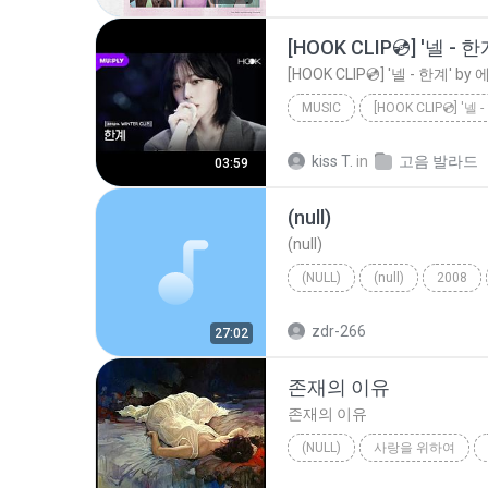
MUSIC
MUPLY 뮤플리
kiss T.
in
고음 발라드
03:59
Music
(null)
(null)
(NULL)
(null)
2008
zdr-266
27:02
존재의 이유
존재의 이유
(NULL)
사랑을 위하여
존재의 이유