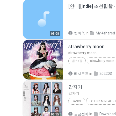
별이 Y.
in
My 4shared
03:08
strawberry moon
strawberry moon
댄스/팝
strawberry moon
strawberry moon
아이유
베시두즈
in
202203
03:25
갑자기
갑자기
DANCE
Dance
아이오아이 (I.O.I)
금금선화
in
Download
03:15