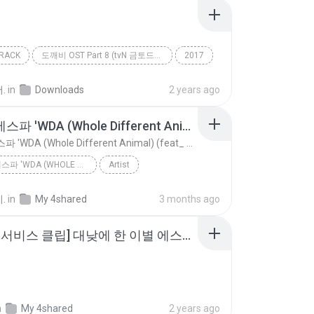
RACK
도깨비 OST Part 8 (tvN 금토드라마)
2017
Soundtrack
정준일
.
in
Downloads
2 years ago
aespa 에스파 'WDA (Whole Different Animal) (feat_ G-DRAGON)' Official Audio
aespa 에스파 'WDA (Whole Different Animal) (feat_ G-DRAGON)' Official Audio
AESPA 에스파 'WDA (WHOLE DIFFERENT ANIMAL) (FEAT_ G-DRAGON)' OFFICIAL AUDIO
Artist
aespa 에스파 'WDA (Whole Different Animal) (feat_ G-D...
.
in
My 4shared
3 months ago
[리무진 서비스 클립] 대낮에 한 이별 에스파 윈터 X 이무진 aespa WINTER X LEE MU JIN.mp3
n
My 4shared
2 years ago