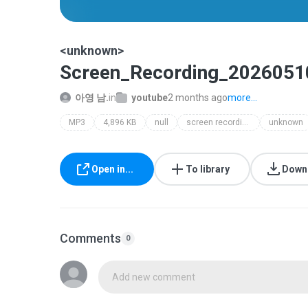
<unknown>
Screen_Recording_202605
아영 남.
in
youtube
2 months ago
more...
MP3
4,896 KB
null
screen recordings
unknown
Open in...
To library
Down
Comments
0
Add new comment