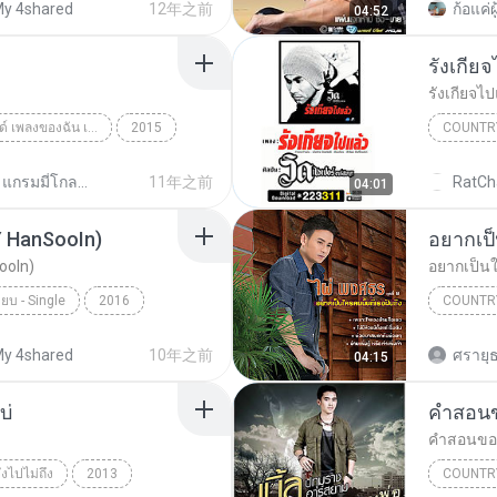
y 4shared
12年之前
04:52
รังเกีย
รังเกียจไป
20 ปี แกรมมี่โกลด์ เพลงของฉัน เพลงของเธอ เพลงของเรา ชุดที่ 1
2015
COUNTR
try
ไผ่ พงศธร
รังเกียจไ
20 ปี แกรมมี่โกลด์ เพลงของฉัน เพลงของเธอ เพลงของเรา
11年之前
RatCh
04:01
Y HanSooIn)
อยากเป็
ooIn)
อยากเป็นใ
ียบ - Single
2016
COUNTR
เฟสก็หายไลน์ก็เงียบ (BY HanSooIn)
Country
y 4shared
10年之前
ศรายุธ
04:15
บ่
คำสอนข
คำสอนของ
ยังไปไม่ถึง
2013
COUNTR