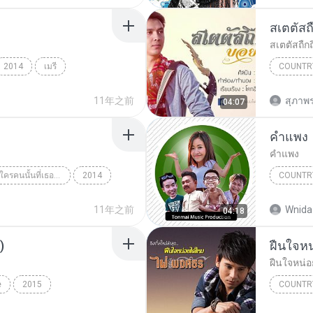
สเตตัสถื
สเตตัสถืกถ
2014
เมรี
COUNTR
Country
Country
11年之前
สุภาพร
04:07
คำแพง
คำแพง
ชุดที่ 9 อยากเป็นใครคนนั้นที่เธอฝันถึง Music4load.net
2014
COUNTR
y
ไผ่ พงศธร
Country
11年之前
Wnida 
04:18
)
ฝืนใจห
ฝืนใจหน่อ
e
2015
COUNTR
ี่พอแล้ว (BY HanSooIn)
ฝืนใจหน่