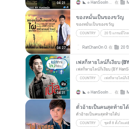
◣ ๏ HanSooIn สาขา 2 ๏ ◥ ◣.
在
M
04:21
Country
ของหมั้นเป็นของขวัญ
ของหมั้นเป็นของขวัญ
COUNTRY
ของหมั้นเป็นของขวัญ
Coun
RatChanOn O.
在
04:27
เฟสก็หายไลน์ก็เงียบ (B
เฟสก็หายไลน์ก็เงียบ (BY HanS
COUNTRY
เฟสก็หายไลน์ก็เง
เบิ้ล ปทุมราช อาร์ สยาม
◣ ๏ HanSooIn สาขา 2 ๏ ◥ ◣.
在
M
04:31
Country
ตั๋วอ้ายเป็นคนสุดท้ายได้
ตั๋วอ้ายเป็นคนสุดท้ายได้บ่
COUNTRY
ชุดที่ 8 ตั้งใจแต่