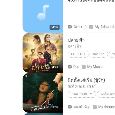
นิดา เ.
在
My 4shared
04:32
ปลายฟ้า
ปลายฟ้า
COUNTRY
ปลายฟ้า
2
เบิ้ล ปทุมราช
Country
D
在
My Music
04:44
ผิดตั้งแต่เริ่ม (ชู้รัก)
ผิดตั้งแต่เริ่ม (ชู้รัก)
THAI COUNTRY
ผิดตั้งแต่เริ
ผิดตั้งแต่เริ่ม (ชู้รัก)
เล็กสเร็น
ทนงศักดิ์
在
My 4shar
03:32