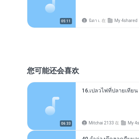
นิดา เ.
在
My 4shared
05:11
您可能还会喜欢
16.เปลวไฟที่ปลายเทียน เ
Mitchai 2133
在
My 4
06:33