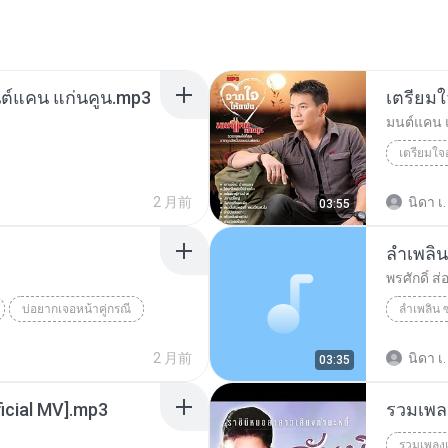
นต์แคน แก่นคูน.mp3
เตรียมใ
มนต์แคน 
เตรียมใจ
2 月前
นิดา เ.
03:55
ลำเพลิน
พรศักดิ์ ส
บ่อยากเจอหน้าคู่กรณี
ลำเพลิน 
2 月前
นิดา เ.
03:35
ficial MV].mp3
รวมเพลง