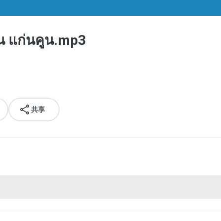
น แก่นคูน.mp3
共享