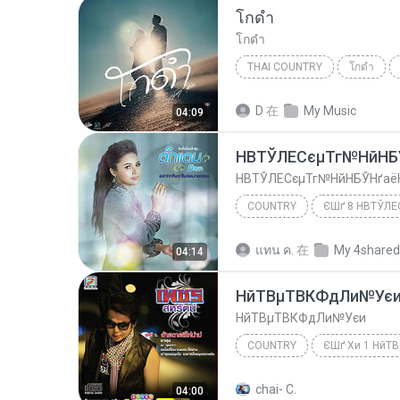
โกดำ
โกดำ
THAI COUNTRY
โกดำ
THAI COUNTRY
โกดำ
D
在
My Music
04:09
НВТЎЛЕСєµТг№НйНБ
НВТЎЛЕСєµТг№НйНБЎНґаё
COUNTRY
НВТЎЛЕСєµТг№НйНБЎНґаёН
แทน ค.
在
My 4shared
04:14
НйТВµТВКФдЛи№Ує
НйТВµТВКФдЛи№Уєи
COUNTRY
à¾ªÃ ÊËÃÑµ¹ì
Country
chai- C.
04:00