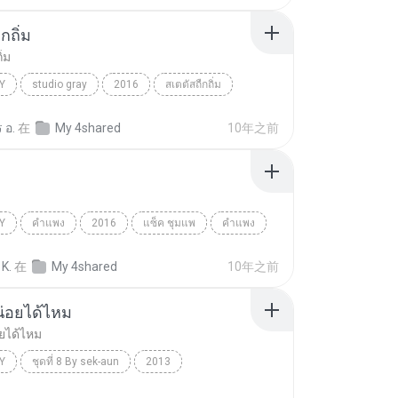
กถิ่ม
ิ่ม
Y
studio gray
2016
สเตตัสถืกถิ่ม
บอย พนมไพร
 อ.
在
My 4shared
10年之前
Y
คำแพง
2016
แซ็ค ชุมแพ
คำแพง
K.
在
My 4shared
10年之前
น่อยได้ไหม
ยได้ไหม
Y
ชุดที่ 8 By sek-aun
2013
อยได้ไหม
Country
ไผ่ พงศธร