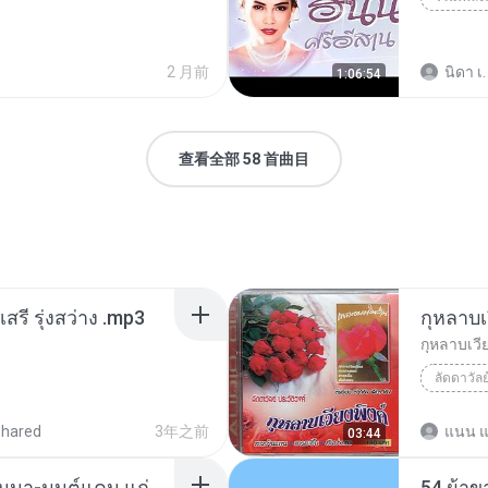
2 月前
นิดา เ.
1:06:54
查看全部 58 首曲目
สรี รุ่งสว่าง .mp3
กุหลาบเว
กุหลาบเวีย
กุหลาบเวี
shared
3年之前
แนน แ
03:44
40.ลำล่องคึดฮอดคืนนอนนา-มนต์แคน แก่นคูน.mp3
54.ผ้าข