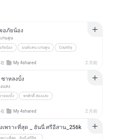
จอภัยน้อง
แก่นคูน
อภัยน้อง
มนต์แคน แก่นคูน
Country
在
My 4shared
2 月前
 ซาหลงบั้ง
่องแสง
ซาหลงบั้ง
พรศักดิ์ ส่องแสง
在
My 4shared
2 月前
เพราะที่สุด _ ฮันนี่ ศรีอีสาน_256k
รวมเพลงเพราะที่สุด _ ฮันนี่ ศรีอีสาน_256K