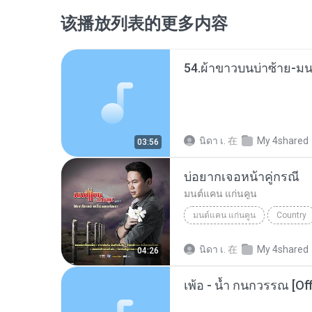
该播放列表的更多内容
54.ผ้าขาวบนบ่าซ้าย-ม
นิดา เ.
在
My 4shared
03:56
บ่อยากเจอหน้าคู่กรณี
มนต์แคน แก่นคูน
มนต์แคน แก่นคูน
Country
นิดา เ.
在
My 4shared
04:26
เพ้อ - น้ำ กนกวรรณ [Of