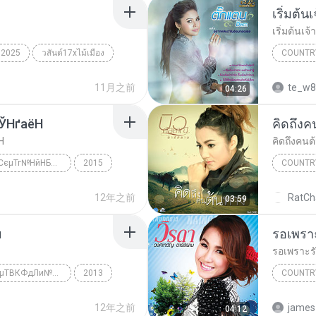
เริ่มต้น
เริ่มต้นเจ้
2025
วสันต์17xไม้เมือง
COUNTR
เริ่มต้นเจ
11月之前
te_w8
04:26
ЎНґаёН
คิดถึงค
Н
คิดถึงคนต
ЄШґ 8 НВТЎЛЕСєµТг№НйНБЎНґаёН
2015
COUNTR
µÑê¡áµ¹ ªÅ´Ò
Country
คิดถึงคน
12年之前
RatCh
03:59
и
รอเพรา
รอเพราะร
ЄШґ·Хи 1 НйТВµТВКФдЛи№Уєи
2013
COUNTR
НйТВµТВКФдЛи№Уєи
วิรดา วง
12年之前
james
04:12