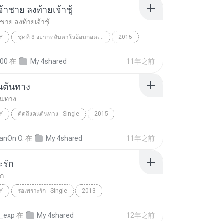
เจ้าชาย ลงท้ายเจ้าชู้
าชาย ลงท้ายเจ้าชู้
Y
ชุดที่ 8 อยากหลับตาในอ้อมกอดเธอ
2015
้าชาย ลงท้ายเจ้าชู้
Country
ตั๊กแตน ชลดา
00
在
My 4shared
11年之前
นต้นทาง
้นทาง
Y
คิดถึงคนต้นทาง - Single
2015
ต้นทาง
Country
บิว กัลยาณี อาร์ สยาม
anOn O.
在
My 4shared
11年之前
ะรัก
ัก
Y
รอเพราะรัก - Single
2013
ศ์เทวัญ อาร์สยาม
Country
รอเพราะรัก
_exp
在
My 4shared
12年之前