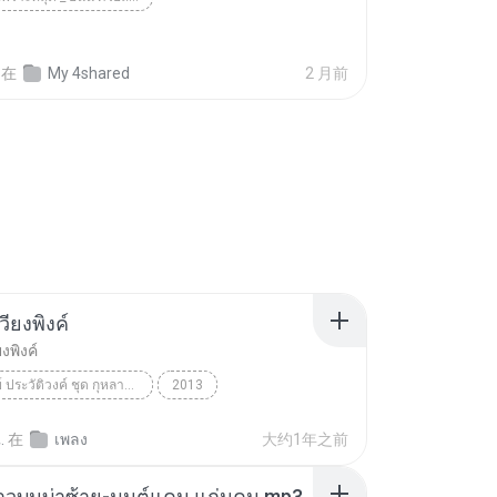
在
My 4shared
2 月前
ียงพิงค์
งพิงค์
ลัดดาวัลย์ ประวัติวงค์ ชุด กุหลาบเวียงพิงค์
2013
ยงพิงค์
ลัดดาวัลย์ ประวัติวงค์
.
在
เพลง
大约1年之前
าวบนบ่าซ้าย-มนต์แคน แก่นคูน.mp3