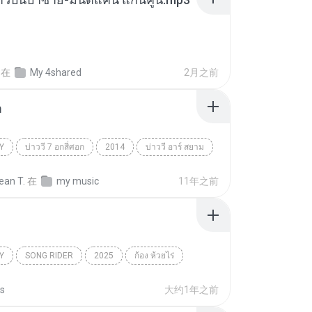
在
My 4shared
2月之前
า
Y
บ่าววี 7 อกสี่ศอก
2014
บ่าววี อาร์ สยาม
Country
ean T.
在
my music
11年之前
Y
SONG RIDER
2025
ก้อง ห้วยไร่
Country
ss
大约1年之前