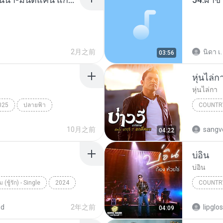
2月之前
นิดา เ.
03:56
หุ่นไล่ก
หุ่นไล่กา
025
ปลายฟ้า
COUNTR
หุ่นไล่กา
10月之前
sangv
04:22
บ่อิน
บ่อิน
่ม (ชู้รัก) - Single
2024
COUNTR
Thai Country
บ่อิน
ed
2年之前
lipglo
04:09