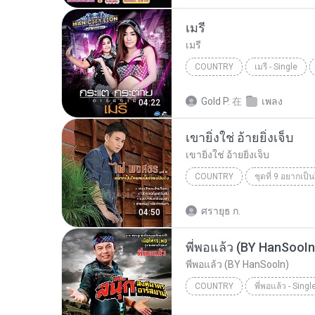
เมรี
เมรี
COUNTRY
เมรี - Single
กระแต - กระต่าย อาร์ สยาม
Gold P.
在
เพลง
04:22
เขายิ่งใช่ อ้ายยิ่งเจ็บ
เขายิ่งใช่ อ้ายยิ่งเจ็บ
COUNTRY
เขายิ่งใช่ อ้ายยิ่งเจ็บ
Countr
ศรายุธ ก.
04:50
พี่พอแล้ว (BY HanSooIn
พี่พอแล้ว (BY HanSooIn)
COUNTRY
พี่พอแล้ว - Singl
สนุ๊ก สิงห์มาตร อาร์ สยาม
พ