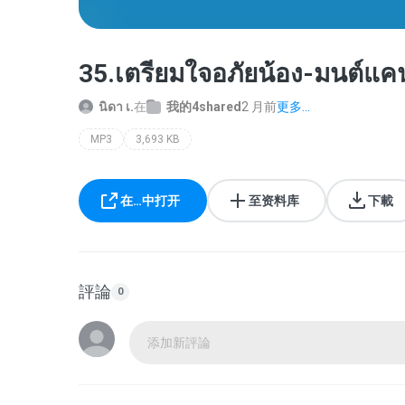
35.เตรียมใจอภัยน้อง-มนต์แค
นิดา เ.
在
我的4shared
2 月前
更多...
MP3
3,693 KB
在…中打开
至资料库
下載
評論
0
添加新評論