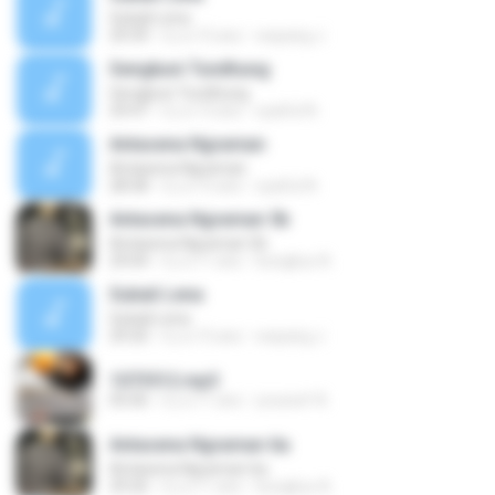
Subali Lena
29:39
il y a 15 ans
wayang J.
Sengkuni Tundhung
Sengkuni Tundhung
29:47
il y a 13 ans
syaiful N.
Antasena Ngraman
Antasena Ngraman
28:58
il y a 15 ans
syaiful N.
Antasena Ngraman 5b
Antasena Ngraman 5b
29:04
il y a 11 ans
bungkus A.
Subali Lena
Subali Lena
29:20
il y a 15 ans
wayang J.
1073512.mp3
05:06
il y a 11 ans
youssef A.
Antasena Ngraman 6a
Antasena Ngraman 6a
29:26
il y a 11 ans
bungkus A.