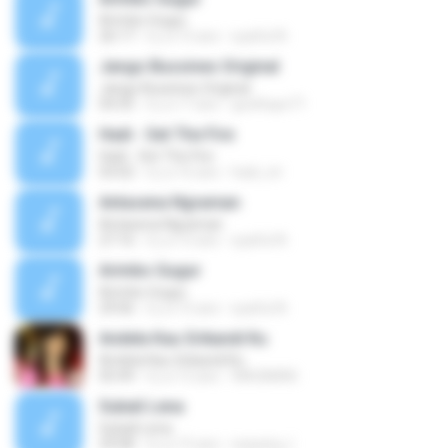
Arimbo Gugur
26:17
il y a 15 ans
syaiful N.
Jango Bussines Original
Jango Bussines Original
04:35
il y a 17 ans
goolhaye71
Hadi - Set The Fire
Hadi - Set The Fire
03:02
il y a 16 ans
hadi_irir
Antasena Ngraman
Antasena Ngraman
27:16
il y a 15 ans
syaiful N.
Arimbo Gugur
Arimbo Gugur
29:06
il y a 15 ans
syaiful N.
Andela Kau Srikandi Ku
Andela Kau Srikandi Ku
05:49
il y a 12 ans
WAGIMAN
Subali Lena
Subali Lena
29:08
il y a 15 ans
wayang J.