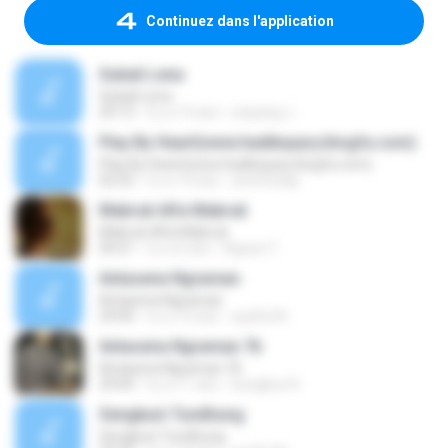
Continuez dans l'application
Subali Lena
Subali Lena
29:13
il y a 15 ans
wayang J.
Play By Heart(www.hadibayary.blogfa.com)
Play By Heart(www.hadibayary.blogfa.com)
02:52
il y a 14 ans
amintoday
Mabruk Alfa Mabruk
Mabruk Alfa Mabruk
04:21
il y a 6 ans
Agoez T.
Antasena Ngraman
Antasena Ngraman
29:00
il y a 15 ans
syaiful N.
Antasena Ngraman 7b
Antasena Ngraman 7b
29:00
il y a 11 ans
bungkus A.
Sengkuni Tundhung
Sengkuni Tundhung