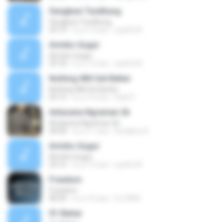
Sengkuni Tundhung
Sengkuni Tundhung
29:14
il y a 13 ans
syaiful N.
Arimbo Gugur
Arimbo Gugur
29:18
il y a 15 ans
syaiful N.
Nothing Will Get Better
Nothing Will Get Better
05:15
il y a 16 ans
Hadi P.
Antasena Ngraman 2b
Antasena Ngraman 2b
28:58
il y a 11 ans
bungkus A.
Arimbo Gugur
Arimbo Gugur
29:16
il y a 15 ans
syaiful N.
Freedom
Freedom
08:30
il y a 16 ans
DJ HADI
01-Bahar