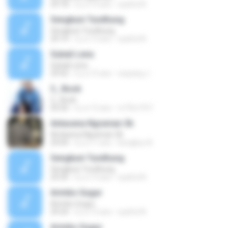
29:18
il y a 15 ans
syaiful N.
Sengkuni Tundhung
Sengkuni Tundhung
29:14
il y a 13 ans
syaiful N.
Subali Lena
Subali Lena
29:42
il y a 15 ans
wayang J.
3_ Book
3_ Book
05:50
il y a 12 ans
m75m75 F.
Antasena Ngraman 3b
Antasena Ngraman 3b
29:04
il y a 11 ans
bungkus A.
Sengkuni Tundhung
Sengkuni Tundhung
29:35
il y a 13 ans
syaiful N.
Arimbo Gugur
Arimbo Gugur
29:24
il y a 15 ans
syaiful N.
Arimbo Gugur