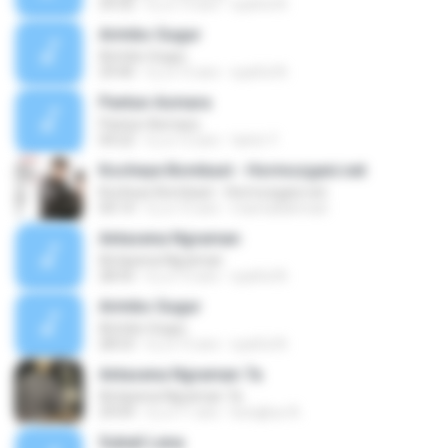
29:32
il y a 13 ans
syaiful N.
Arimbo Gugur
Arimbo Gugur
29:40
il y a 15 ans
syaiful N.
Pantun Asmara
Pantun Asmara
04:22
il y a 12 ans
tanto Y.
Kocheye Bombast - Hormozgani.net
Kocheye Bombast - Hormozgani.net
04:14
il y a 15 ans
mamadahmad
Antasena Ngraman
Antasena Ngraman
28:43
il y a 15 ans
syaiful N.
Arimbo Gugur
Arimbo Gugur
28:53
il y a 15 ans
syaiful N.
Antasena Ngraman 7a
Antasena Ngraman 7a
29:09
il y a 11 ans
bungkus A.
Subali Lena