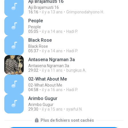
Aji Brajamusti 16
Aji Brajamusti 16
16:16
il y a 13 ans
Grimponodahyono H.
People
People
05:05
il y a 14 ans
Hadi P.
Black Rose
Black Rose
05:37
il y a 14 ans
Hadi P.
Antasena Ngraman 3a
Antasena Ngraman 3a
29:02
il y a 11 ans
bungkus A.
02-What About Me
02-What About Me
04:58
il y a 16 ans
Hadi P.
Arimbo Gugur
Arimbo Gugur
29:30
il y a 15 ans
syaiful N.
Plus de fichiers sont cachés