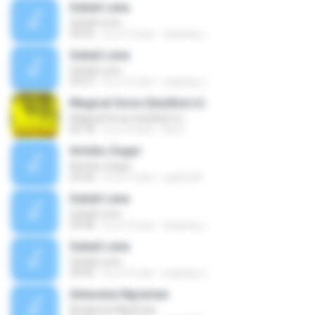
Subali Lena
Subali Lena
29:56
il y a 15 ans
wayang J.
Subali Lena
Subali Lena
29:37
il y a 15 ans
wayang J.
Magical Snow (bia2bist.ir)
Magical Snow (bia2bist.ir)
03:18
il y a 16 ans
bia 2.
Arimbo Gugur
Arimbo Gugur
29:20
il y a 15 ans
syaiful N.
Subali Lena
Subali Lena
29:08
il y a 15 ans
wayang J.
Subali Lena
Subali Lena
29:06
il y a 15 ans
wayang J.
Antasena Ngraman
Antasena Ngraman