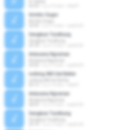
01-Bahar
05:03
il y a 16 ans
Hadi P.
Arimbo Gugur
Arimbo Gugur
29:45
il y a 15 ans
syaiful N.
Sengkuni Tundhung
Sengkuni Tundhung
29:18
il y a 13 ans
syaiful N.
Antasena Ngraman
Antasena Ngraman
29:04
il y a 15 ans
syaiful N.
nothing Will Get Better
nothing Will Get Better
05:15
il y a 14 ans
Hadi P.
Antasena Ngraman
Antasena Ngraman
28:59
il y a 15 ans
syaiful N.
Sengkuni Tundhung
Sengkuni Tundhung
29:14
il y a 13 ans
syaiful N.