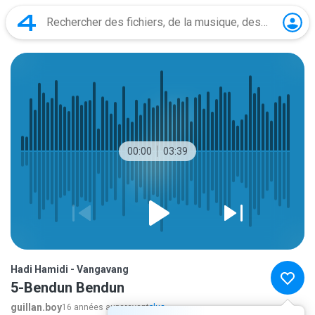
00:00
03:39
Hadi Hamidi - Vangavang
5-Bendun Bendun
guillan.boy
16 années auparavant
plus...