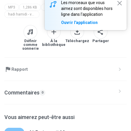
Les morceaux que vous
MP3
1,286 KB
Other
miguilan.wordpress.com
aimez sont disponibles hors
ligne dans l'application
hadi hamidi - vangavang
Ouvrir l'application
Définir
À la
Téléchargez
Partager
comme
bibliothèque
sonnerie
Rapport
Commentaires
0
Vous aimerez peut-être aussi