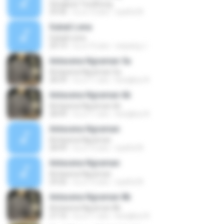
Sengkuni Tundhung
29:56
il y a 13 ans
syaiful N.
Subali Lena
Subali Lena
29:19
il y a 15 ans
wayang J.
Antasena Ngraman 5a
Antasena Ngraman 5a
28:39
il y a 11 ans
bungkus A.
Antasena Ngraman 6b
Antasena Ngraman 6b
28:49
il y a 11 ans
bungkus A.
Antasena Ngraman
Antasena Ngraman
28:49
il y a 15 ans
syaiful N.
Antasena Ngraman
Antasena Ngraman
29:26
il y a 15 ans
syaiful N.
Antasena Ngraman 8b
Antasena Ngraman 8b
27:16
il y a 11 ans
bungkus A.