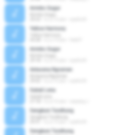
Arimbo Gugur
Arimbo Gugur
29:23
il y a 15 ans
syaiful N.
Yellow Harmony
Yellow Harmony
04:28
il y a 14 ans
Hadi P.
Arimbo Gugur
Arimbo Gugur
29:18
il y a 15 ans
syaiful N.
Antasena Ngraman
Antasena Ngraman
29:02
il y a 15 ans
syaiful N.
Subali Lena
Subali Lena
27:18
il y a 15 ans
wayang J.
Sengkuni Tundhung
Sengkuni Tundhung
29:31
il y a 13 ans
syaiful N.
Sengkuni Tundhung