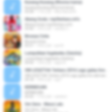
Kunang Kunang (Rhoma Irama)
Kunang Kunang (Rhoma Irama)
02:58
11年之前
Alby Naufal A.
Abang Goda | mp3terbaru.info
Abang Goda | mp3terbaru.info
03:46
12年之前
randhy C.
Birunya Cinta
Birunya Cinta
05:51
10年之前
sun N.
Lumpuhkan Ingatanku (Geisha)
Lumpuhkan Ingatanku (Geisha)
04:56
13年之前
aguz A.
OM LEGIZTHA Terbaru 2016 Lagu galau live abimanyu
OM LEGIZTHA Terbaru 2016 Lagu galau live abimanyu
04:18
10年之前
ogi F.
KERINDUAN
KERINDUAN
05:45
11年之前
candra I.
Om Sera - Masa Lalu
Om Sera - Masa Lalu