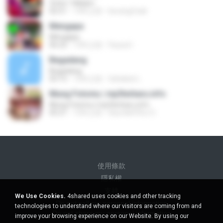
Cinta 1 Malam
02:51
14年之前
berang2.kali
Mengapa
Mengapa
06:22
13年之前
Fauzul I.
Begadang
Begadang
03:15
12年之前
Sahabat L.
Mung Fotomu | mp3terbaru.info
Mung Fotomu | mp3terbaru.info
05:21
12年之前
Diyon&#39;z O.
使用條款
隱私權
支持
We Use Cookies.
4shared uses cookies and other tracking
Do not sell my personal information
technologies to understand where our visitors are coming from and
Do not share my personal information
improve your browsing experience on our Website. By using our