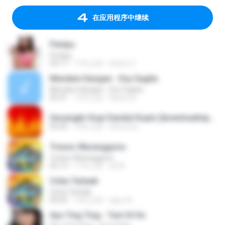
在应用程序中继续
Penipu
Penipu
03:17
11年之前
Satrio U.
Mendem Kangen - Eny Sagita
Mendem Kangen - Eny Sagita
05:41
12年之前
Apastoe
Secangkir Kopi Dandut Koplo [downloadmp3.terbaru.in] - Sodiq - Monata.mp3
05:05
14年之前
devin.brs
Tresno Waranggono
Tresno Waranggono
05:13
11年之前
ali M.
Cinta Terbaik
Cinta Terbaik
04:04
13年之前
aguz A.
Ayu Ting Ting - Tum Hi Ho