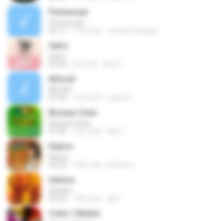
Pertemuan
Pertemuan
06:17
11年之前
rezafirchansyah
Satru
Satru
05:32
5年之前
Ade F.
IKHLAS
IKHLAS
07:34
11年之前
candra I.
Birunya Cinta
Birunya Cinta
07:59
10年之前
Riki C.
Kejora
Kejora
05:23
10年之前
Erlitha S.
Sahara
Sahara
02:40
10年之前
Aji P.
Cinta 1 Malam