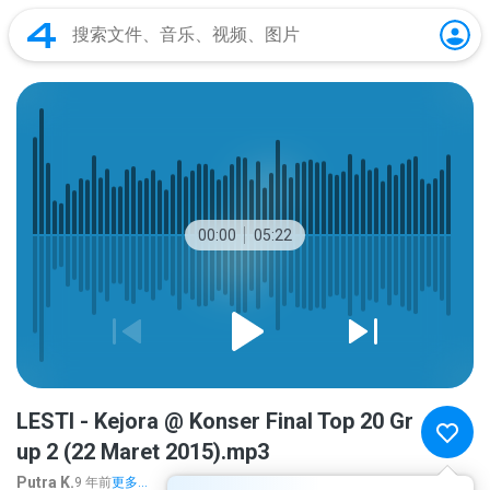
00:00
05:22
LESTI - Kejora @ Konser Final Top 20 Gr
up 2 (22 Maret 2015).mp3
Putra K.
9 年前
更多...