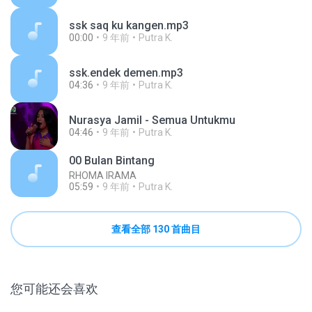
ssk saq ku kangen.mp3
00:00
9 年前
Putra K.
ssk.endek demen.mp3
04:36
9 年前
Putra K.
Nurasya Jamil - Semua Untukmu
04:46
9 年前
Putra K.
00 Bulan Bintang
RHOMA IRAMA
05:59
9 年前
Putra K.
查看全部 130 首曲目
您可能还会喜欢