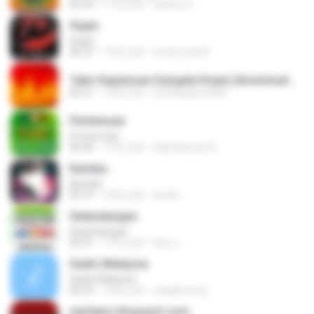
05:24
11年之前
wahyu A.
Hujan
Hujan
06:27
12年之前
revanz part2
Tabir Kepalsuan Dangdut Koplo [downloadmp3.terbaru.in] Sodiq Monata.mp3
06:21
12年之前
ferdicasanova69
Pertemuan
Pertemuan
06:06
11年之前
Galy Kanzza R.
Kandas
Kandas
05:37
10年之前
randi I.
Gelandangan
Gelandangan
04:31
11年之前
lana J.
Gadis Malaysia
Gadis Malaysia
06:22
16年之前
cangkirseng
mp3qms.blogspot.com