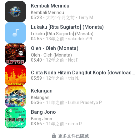
Kembali Merindu
Kembali Merindu
05:23
大约1个月之前
ferry M.
Lukaku [Rita Sugiarto] (Monata)
Lukaku [Rita Sugiarto] (Monata)
04:55
13年之前
sakudoku99
Oleh - Oleh (Monata)
Oleh - Oleh (Monata)
05:40
12年之前
Nọt F.
Cinta Noda Hitam Dangdut Koplo [downloadmp3.terbaru.in] Anjar Agustin Monata.mp3
05:59
12年之前
tris N.
Kelangan
Kelangan
06:36
11年之前
Luhur Prasetyo P.
Bang Jono
Bang Jono
03:56
11年之前
nirna R.
更多文件已隐藏