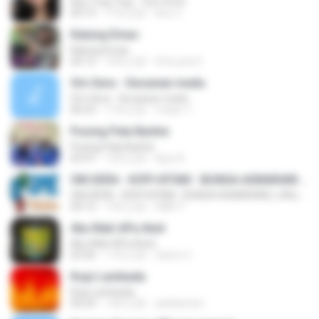
Ayu Ting Ting - Tum Hi Ho
04:19
11年之前
Aris C.
Kalung Emas
Kalung Emas
04:12
10年之前
Vinouzie E.
Om Sera - Secawan madu
Om Sera - Secawan madu
06:53
11年之前
Yulian T.
Pusing Pala Barbie
Pusing Pala Barbie
03:47
12年之前
Ajuy A.
OM.SERA - KOPI HITAM - BUNGA ASMARANI ( official Music and Video by Danang Multimedia Entertaiment )
OM.SERA - KOPI HITAM - BUNGA ASMARANI ( official Music and Video by Danang Multimedia Entertaiment )
04:15
13年之前
DME P.
Aku Mah APa Atuh
Aku Mah APa Atuh
03:36
11年之前
Satrio U.
Kopi Lambada
Kopi Lambada
04:29
12年之前
adeklentet