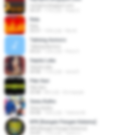
mp3qms.blogspot.com
06:29
11年之前
Hady Q.
Rela
Rela
05:07
10年之前
Rini A.
Talining Asmoro
Talining Asmoro
04:23
12年之前
Ferry S.
Sejuta Luka
Sejuta Luka
04:48
11年之前
nirna R.
Pikir Keri
Pikir Keri
03:48
8年之前
Eti maryati
Sewu Kutho
Sewu Kutho
04:08
10年之前
Yatimin M.
KPK [Kangen Pengen Ketemu]
KPK [Kangen Pengen Ketemu]
03:09
11年之前
Satrio U.