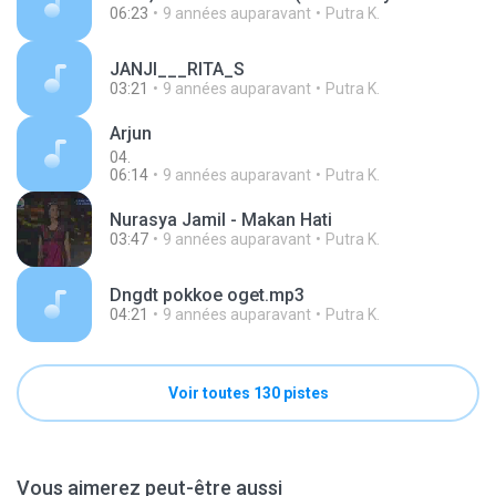
06:23
9 années auparavant
Putra K.
JANJI___RITA_S
03:21
9 années auparavant
Putra K.
Arjun
04.
06:14
9 années auparavant
Putra K.
Nurasya Jamil - Makan Hati
03:47
9 années auparavant
Putra K.
Dngdt pokkoe oget.mp3
04:21
9 années auparavant
Putra K.
Voir toutes 130 pistes
Vous aimerez peut-être aussi