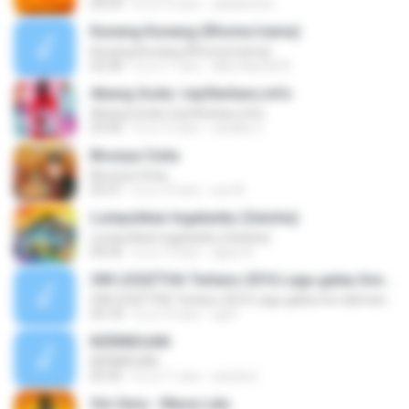
04:29
il y a 12 ans
adeklentet
Kunang Kunang (Rhoma Irama)
Kunang Kunang (Rhoma Irama)
02:58
il y a 11 ans
Alby Naufal A.
Abang Goda | mp3terbaru.info
Abang Goda | mp3terbaru.info
03:46
il y a 12 ans
randhy C.
Birunya Cinta
Birunya Cinta
05:51
il y a 10 ans
sun N.
Lumpuhkan Ingatanku (Geisha)
Lumpuhkan Ingatanku (Geisha)
04:56
il y a 13 ans
aguz A.
OM LEGIZTHA Terbaru 2016 Lagu galau live abimanyu
OM LEGIZTHA Terbaru 2016 Lagu galau live abimanyu
04:18
il y a 10 ans
ogi F.
KERINDUAN
KERINDUAN
05:45
il y a 11 ans
candra I.
Om Sera - Masa Lalu