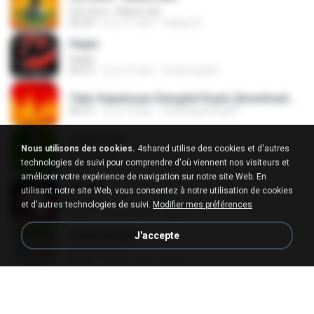
Om Sera - Masa Lalu
05:24
il y a 11 ans
wahyu A.
Hujan
Hujan
06:27
il y a 12 ans
revanz part2
Tabir Kepalsuan Dangdut Koplo [downloadmp3.terbaru.in] Sodiq Monata.mp3
06:21
il y a 12 ans
ferdicasanova69
Pertemuan
Nous utilisons des cookies.
4shared utilise des cookies et d'autres
Pertemuan
technologies de suivi pour comprendre d'où viennent nos visiteurs et
06:06
il y a 11 ans
Galy Kanzza R.
améliorer votre expérience de navigation sur notre site Web. En
Kandas
utilisant notre site Web, vous consentez à notre utilisation de cookies
Kandas
et d'autres technologies de suivi.
Modifier mes préférences
05:37
il y a 10 ans
randi I.
Gelandangan
J'accepte
Gelandangan
04:31
il y a 11 ans
lana J.
Gadis Malaysia
Gadis Malaysia
06:22
il y a 16 ans
cangkirseng