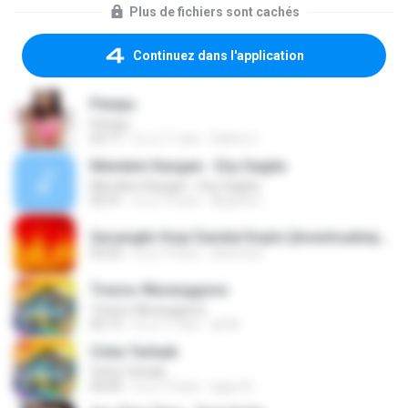
Plus de fichiers sont cachés
Continuez dans l'application
Penipu
Penipu
03:17
il y a 11 ans
Satrio U.
Mendem Kangen - Eny Sagita
Mendem Kangen - Eny Sagita
05:41
il y a 12 ans
Apastoe
Secangkir Kopi Dandut Koplo [downloadmp3.terbaru.in] - Sodiq - Monata.mp3
05:05
il y a 14 ans
devin.brs
Tresno Waranggono
Tresno Waranggono
05:13
il y a 11 ans
ali M.
Cinta Terbaik
Cinta Terbaik
04:04
il y a 13 ans
aguz A.