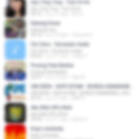
Ayu Ting Ting - Tum Hi Ho
Ayu Ting Ting - Tum Hi Ho
04:19
il y a 11 ans
Aris C.
Kalung Emas
Kalung Emas
04:12
il y a 10 ans
Vinouzie E.
Om Sera - Secawan madu
Om Sera - Secawan madu
06:53
il y a 11 ans
Yulian T.
Pusing Pala Barbie
Pusing Pala Barbie
03:47
il y a 12 ans
Ajuy A.
OM.SERA - KOPI HITAM - BUNGA ASMARANI ( official Music and Video by Danang Multimedia Entertaiment )
OM.SERA - KOPI HITAM - BUNGA ASMARANI ( official Music and Video by Danang Multimedia Entertaiment )
04:15
il y a 13 ans
DME P.
Aku Mah APa Atuh
Aku Mah APa Atuh
03:36
il y a 11 ans
Satrio U.
Kopi Lambada
Kopi Lambada