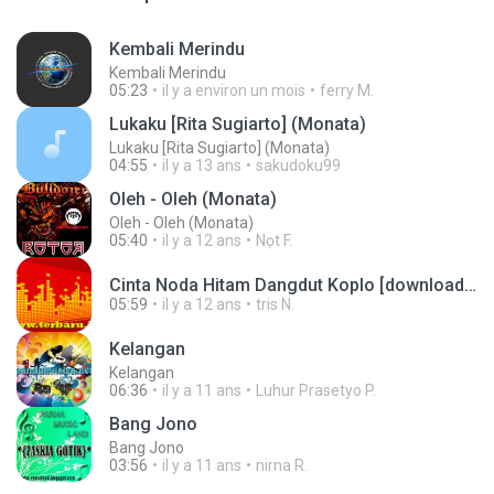
Kembali Merindu
Kembali Merindu
05:23
il y a environ un mois
ferry M.
Lukaku [Rita Sugiarto] (Monata)
Lukaku [Rita Sugiarto] (Monata)
04:55
il y a 13 ans
sakudoku99
Oleh - Oleh (Monata)
Oleh - Oleh (Monata)
05:40
il y a 12 ans
Nọt F.
Cinta Noda Hitam Dangdut Koplo [downloadmp3.terbaru.in] Anjar Agustin Monata.mp3
05:59
il y a 12 ans
tris N.
Kelangan
Kelangan
06:36
il y a 11 ans
Luhur Prasetyo P.
Bang Jono
Bang Jono
03:56
il y a 11 ans
nirna R.