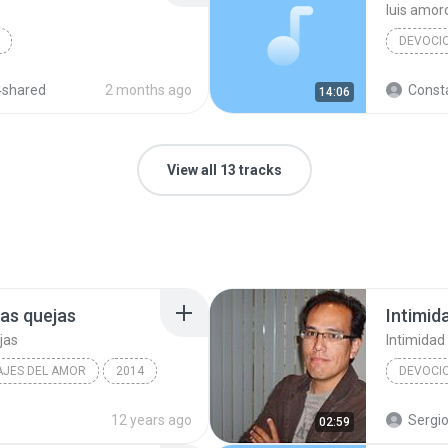
luis amor
DEVOCI
LA FE
4shared
2 months ago
Consta
14:06
View all 13 tracks
las quejas
Intimid
jas
Intimidad
AJES DEL AMOR
2014
DEVOCI
Descubrir lo bueno en las quejas
Devocio
12 years ago
Sergio
02:59
José Man