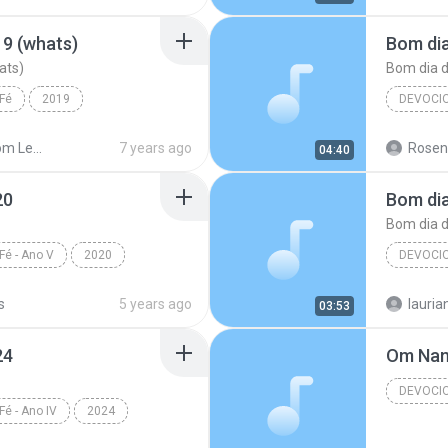
9 (whats)
Bom di
ats)
Bom dia 
Fé
2019
DEVOCI
(whats)
Devocional
Devocio
Shared from Lenovo A1010a20
7 years ago
Roseni
04:40
Bom dia 
20
Bom dia
Bom dia 
Fé - Ano V
2020
DEVOCI
ntos
s
5 years ago
03:53
24
Om Nam
DEVOCI
Fé - Ano IV
2024
ntos