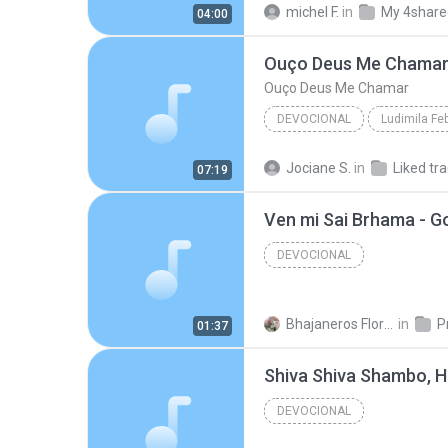
michel F.
in
My 4share
04:00
Bom dia de Fé 24_05_24
Ouço Deus Me Chama
Ouço Deus Me Chamar
DEVOCIONAL
Ludimila Fe
Ouço Deus Me Chamar
Lu
Jociane S.
in
Liked tr
07:19
Ven mi Sai Brhama - 
DEVOCIONAL
Bhajaneros Florida S.
in
P
01:37
DEVOCIONAL