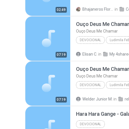
Bhajaneros Florida S.
in
C
02:49
Ouço Deus Me Chama
Ouço Deus Me Chamar
DEVOCIONAL
Ludimila Fe
Ouço Deus Me Chamar
Lu
Elisan C.
in
My 4share
07:19
Ouço Deus Me Chama
Ouço Deus Me Chamar
DEVOCIONAL
Ludimila Fe
Ouço Deus Me Chamar
Lu
Welder Junior M.
in
re
07:19
Hara Hara Gange - Ga
DEVOCIONAL