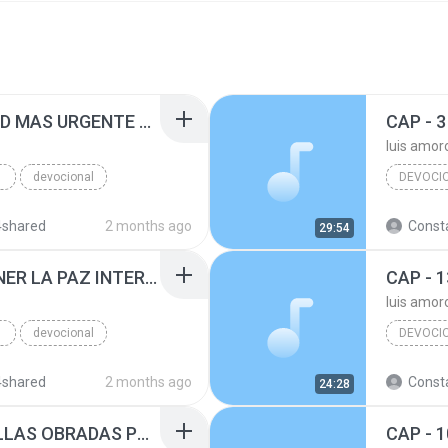
CAP - 2 - LA NECESIDAD MAS URGENTE DE TODO SER HUMANO
luis amor
devocional
DEVOCI
luis amo
4shared
2 months ago
Consta
29:54
CAP - 4 - COMO OBTENER LA PAZ INTERIOR
CAP - 1
luis amor
devocional
DEVOCI
4shared
2 months ago
Consta
24:28
CAP - 6 - LAS MARAVILLAS OBRADAS POR LA FE
CAP - 