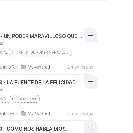
CAP - 3 - UN PODER MARAVILLOSO QUE CONVENCE
os
ONAL
CAP - 3 - UN PODER MARAVILLOSO QUE CONVENCE
ros
ntino R.
in
My 4shared
2 months ago
3 - LA FUENTE DE LA FELICIDAD
os
ONAL
luis amoros
CAP - 13 - LA FUENTE DE LA FELICIDAD
ntino R.
in
My 4shared
2 months ago
10 - COMO NOS HABLA DIOS.