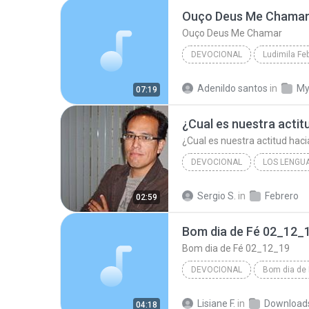
Ouço Deus Me Chama
Ouço Deus Me Chamar
DEVOCIONAL
Ludimila Fe
Ouço Deus Me Chamar
Lu
Adenildo santos
in
My
07:19
¿Cual es nuestra actitu
¿Cual es nuestra actitud haci
DEVOCIONAL
LOS LENGU
Devocional
Sergio S.
in
Febrero
02:59
José Manuel Herrera Alfaro
Bom dia de Fé 02_12_
Bom dia de Fé 02_12_19
DEVOCIONAL
Bom dia de 
Bom dia de Fé 02_12_19
D
Lisiane F.
in
Download
04:18