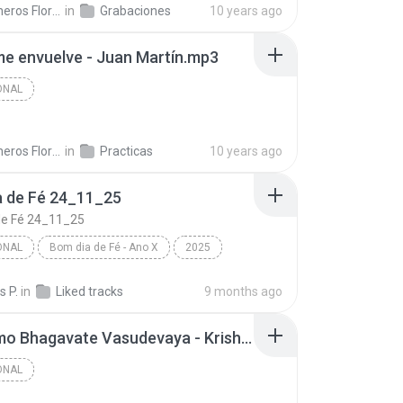
Bhajaneros Florida S.
in
Grabaciones
10 years ago
 me envuelve - Juan Martín.mp3
ONAL
Bhajaneros Florida S.
in
Practicas
10 years ago
a de Fé 24_11_25
de Fé 24_11_25
ONAL
Bom dia de Fé - Ano X
2025
nal
Pr Iverson Santos
 P.
in
Liked tracks
9 months ago
de Fé 24_11_25
Om Namo Bhagavate Vasudevaya - Krishna Das.mp3
ONAL