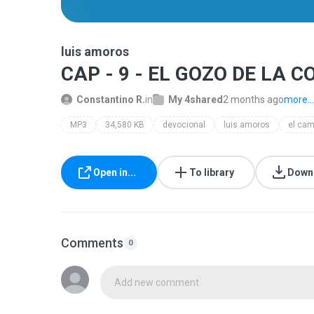
luis amoros
CAP - 9 - EL GOZO DE LA 
Constantino R.
in
My 4shared
2 months ago
more...
MP3
34,580 KB
devocional
luis amoros
Open in...
To library
Down
Comments
0
Add new comment