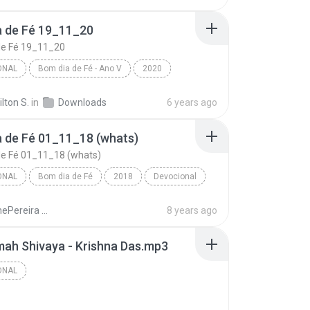
a de Fé 19_11_20
de Fé 19_11_20
ONAL
Bom dia de Fé - Ano V
2020
nal
Pr Iverson Santos
lton S.
in
Downloads
6 years ago
de Fé 19_11_20
 de Fé 01_11_18 (whats)
de Fé 01_11_18 (whats)
ONAL
Bom dia de Fé
2018
Devocional
Bom dia de Fé 01_11_18 (whats)
Pr Iverson Santos
laurianePereira TeodoroLauriane Pereira Teodoro
8 years ago
ah Shivaya - Krishna Das.mp3
ONAL