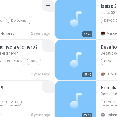
r
Isaías 
Isaías 32.
ber
Devocional
DEVOCI
dmila Ferber
 4shared
2 years ago
Marcel
27:20
d hacia el dinero?
Desafio
a el dinero?
Desafio d
AJES DEL AMOR
2014
DEVOCI
¿Cual es nuestra actitud hacia el dinero?
2016
12 years ago
DEVOC
15:42
19
Bom di
Bom dia 
Fé
2019
DEVOCI
evocional
Bom dia 
s
5 years ago
Lisiane
05:07