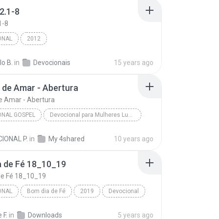
32.1-8
1-8
ONAL
2012
o B.
in
Devocionais
15 years ago
 de Amar - Abertura
e Amar - Abertura
ONAL GOSPEL
Devocional para Mulheres Luci Claro
Desafio de Amar - Abertura
Devocional Gospel
IONAL P.
in
My 4shared
10 years ago
Desafio de Amar - Devocional para Mulheres
a de Fé 18_10_19
de Fé 18_10_19
ONAL
Bom dia de Fé
2019
Devocional
de Fé 18_10_19
Pr Iverson Santos
 F.
in
Downloads
5 years ago