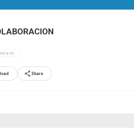
COLABORACION
el camino a cristo
load
Share