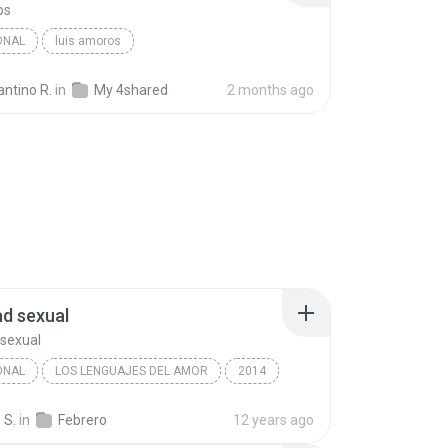
os
ONAL
luis amoros
CAP - 10 - COMO NOS HABLA DIOS.
ntino R.
in
My 4shared
2 months ago
ad sexual
 sexual
ONAL
LOS LENGUAJES DEL AMOR
2014
nal
Intimidad sexual
 S.
in
Febrero
12 years ago
uel Herrera Alfaro