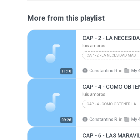
More from this playlist
luis amoros
CAP - 2 - LA NECESIDAD MAS URGENTE DE TODO SER HUM...
luis amoros
Constantino R.
in
My 
11:10
luis amoros
CAP - 4 - COMO OBTENER LA PAZ INTERIOR
luis amoros
Constantino R.
in
My 
09:26