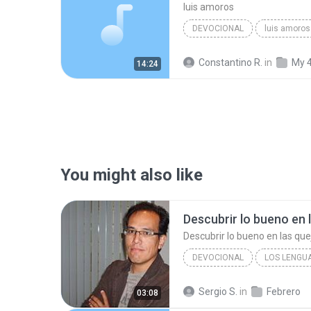
luis amoros
DEVOCIONAL
luis amoros
CAP - 6 - LAS MARAVILLAS OBRADAS POR 
Constantino R.
in
My 
14:24
You might also like
Descubrir lo bueno en 
Descubrir lo bueno en las que
DEVOCIONAL
LOS LENGU
Devocional
Sergio S.
in
Febrero
03:08
José Manuel Herrera Alfaro