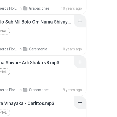
Bhajaneros Florida S.
in
Grabaciones
10 years ago
Bolo Bolo Sab Mil Bolo Om Nama Shivaya - Gala.mp3
ONAL
Bhajaneros Florida S.
in
Ceremonia
10 years ago
 Shivai - Adi Shakti v8.mp3
ONAL
Bhajaneros Florida S.
in
Grabaciones
9 years ago
a Vinayaka - Carlitos.mp3
ONAL