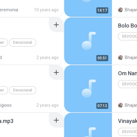
eremonia
10 years ago
14:17
r
DEVOCI
ber
Devocional
dmila Ferber
d
2 years ago
05:51
r
Om Nama
DEVOCI
ber
Devocional
dmila Ferber
ligioso
2 years ago
07:12
la.mp3
Vinayak
DEVOCI