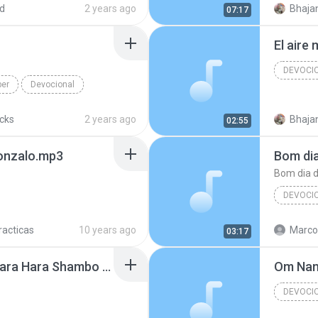
d
2 years ago
07:17
r
El aire
DEVOCI
ber
Devocional
dmila Ferber
acks
2 years ago
02:55
Gonzalo.mp3
Bom di
Bom dia 
DEVOCI
Devocio
racticas
10 years ago
Marcos
03:17
Bom dia 
Shiva Shiva Shambo, Hara Hara Shambo - Sebastián.mp3
DEVOCI