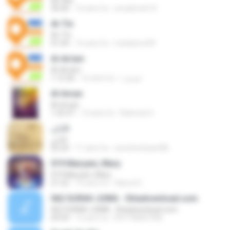
An-Nur
30:40
16 anni fa
emadmoh10
At-Tin
At-Tin
01:04
16 anni fa
matdemo99
Al-An'am
Al-An'am
1:12:30
16 anni fa
فيصل ا.
Al-Imran
Al-Imran
1:32:37
12 anni fa
Rahmat H.
الأذان
الأذان
02:29
11 anni fa
sensitiveheart86
019 Maryam, Mary
019 Maryam, Mary
21:22
10 anni fa
Hasrul H.
062 SURAH JUMA - Shiadownload.com
062 SURAH JUMA - Shiadownload.com
04:54
15 anni fa
NYF PAKISTAN