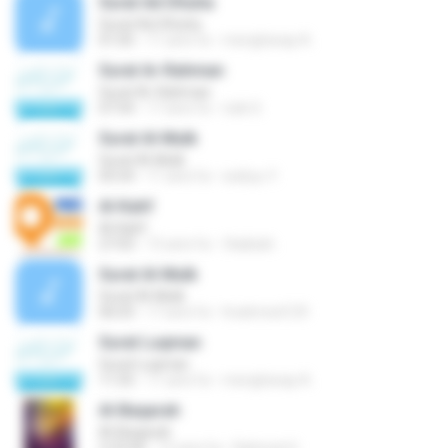
Surat Ad-Dhuha
Surat Ad-Dhuha
01:05
11 anni fa
mengharap A.
Surat Ar-Rahman
Surat Ar-Rahman
07:54
17 anni fa
rizki S.
Surat Al-Mulk
Surat Al-Mulk
05:54
11 anni fa
wahyu Y.
Al-Kahf
Al-Kahf
27:03
15 anni fa
3taibiah .
Surat Al-Mulk
Surat Al-Mulk
06:03
17 anni fa
hnahmed129
Surat Luqman
Surat Luqman
11:55
11 anni fa
mengharap A.
Al-Baqarah
Al-Baqarah