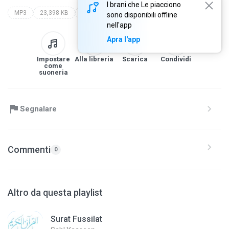
I brani che Le piacciono
MP3
23,398 KB
Quran
sahl yaaseen
quran
sono disponibili offline
nell'app
Apra l'app
Impostare
Alla libreria
Scarica
Condividi
come
suoneria
Segnalare
Commenti
0
Altro da questa playlist
Surat Fussilat