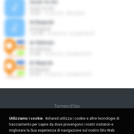
Surah Ya-Sin
Surah Ya-Sin
12:59
12 anni fa
Ahmad B.
Al-Baqarah
Al-Baqarah
1:51:44
16 anni fa
emadmoh10
Ar-Rahman
Ar-Rahman
07:58
16 anni fa
emadmoh10
Al-Waqi'ah
Al-Waqi'ah
07:53
16 anni fa
emadmoh10
Termini d'Uso
Privacy
Utilizziamo i cookie.
4shared utilizza i cookie e altre tecnologie di
Supporto
tracciamento per capire da dove provengono i nostri visitatori e
Non venda le mie informazioni personali
migliorare la Sua esperienza di navigazione sul nostro Sito Web.