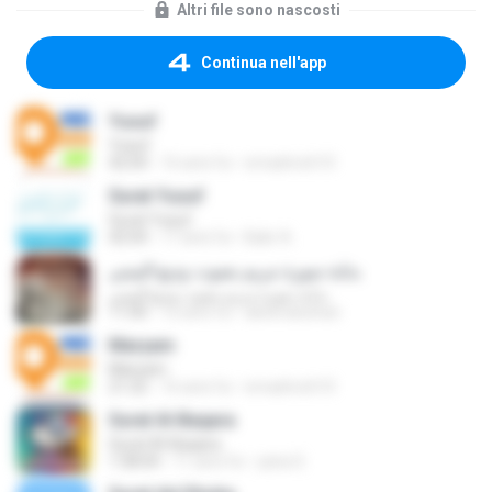
Altri file sono nascosti
Continua nell'app
Yusuf
Yusuf
42:04
16 anni fa
emadmoh10
Surat Yusuf
Surat Yusuf
42:04
17 anni fa
Bakr A.
بداية سورة مريم بصوت وديع اليمني
بداية سورة مريم بصوت وديع اليمني
11:00
12 anni fa
abeeraloshan
Maryam
Maryam
21:22
16 anni fa
emadmoh10
Surat Al-Baqara
Surat Al-Baqara
1:58:04
11 anni fa
yana S.