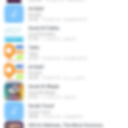
2:23:44
12 anni fa
Rahmat H.
Al-Kahf
Al-Kahf
33:30
16 anni fa
emadmoh10
Surat Al-Fatiha
Surat Al-Fatiha
01:02
11 anni fa
yana S.
Ta­Ha
Ta­Ha
27:07
16 anni fa
emadmoh10
Al-Kahf
Al-Kahf
36:46
16 anni fa
● الماسـ هـ ●
Surat Al-Waqia
Surat Al-Waqia
07:51
11 anni fa
yana S.
Surah Yusuf
Surah Yusuf
28:40
16 anni fa
miqbali141
055 Ar-Rahman, The Most Gracious