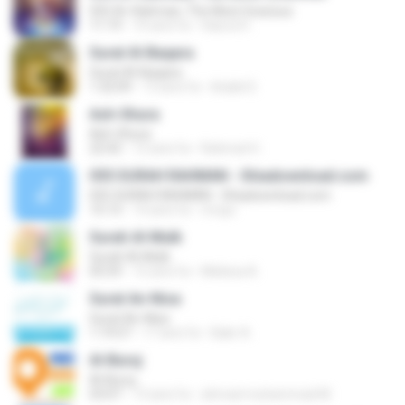
055 Ar-Rahman, The Most Gracious
11:19
10 anni fa
Hasrul H.
Surat Al-Baqara
Surat Al-Baqara
1:32:09
13 anni fa
khalid S.
Ash-Shura
Ash-Shura
22:42
12 anni fa
Rahmat H.
055 SURAH RAHMAN - Shiadownload.com
055 SURAH RAHMAN - Shiadownload.com
15:13
14 anni fa
mrqur
Surah Al-Mulk
Surah Al-Mulk
05:59
15 anni fa
Melissa A.
Surat An-Nisa
Surat An-Nisa
1:19:57
17 anni fa
Bakr A.
Al-Buruj
Al-Buruj
03:07
13 anni fa
ahmad muhammad M.