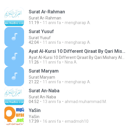
Surat Ar-Rahman
Surat Ar-Rahman
11:19
11 anni fa
mengharap A.
Surat Yusuf
Surat Yusuf
42:04
11 anni fa
mengharap A.
Ayat Al-Kursi 10 Different Qiraat By Qari Mishary Al-Rashid Al Afasy
Ayat Al-Kursi 10 Different Qiraat By Qari Mishary Al-Rashid Al Afasy
11:26
11 anni fa
Nina A.
Surat Maryam
Surat Maryam
21:22
11 anni fa
mengharap A.
Surat An-Naba
Surat An-Naba
04:52
13 anni fa
ahmad muhammad M.
Ya­Sin
Ya­Sin
17:39
16 anni fa
emadmoh10