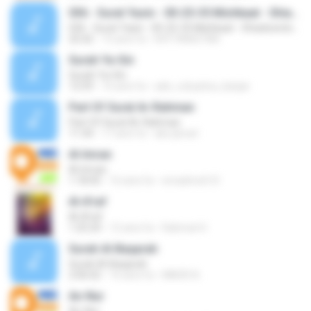
036 - Surat Yasin - 00-25-35 Mishkaat - Shiadownload.com
036 - Surat Yasin - 00-25-35 Mishkaat - Shiadownload.com
25:42
15 anni fa
NYF PAKISTAN
Surah Ya-Sin
Surah Ya-Sin
12:59
16 anni fa
ade_ruhyatna_banjar
Part Of Surat Ar-Rahman
Part Of Surat Ar-Rahman
11:34
17 anni fa
abo jbreel
Al-Imran
Al-Imran
1:18:45
16 anni fa
emadmoh10
Al-A'raf
Al-A'raf
1:25:24
12 anni fa
Rahmat H.
Surah Al-Baqarah
Surah Al-Baqarah
2:06:02
16 anni fa
MNOR A.
An-Nur