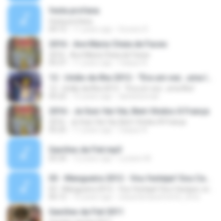
festa profana
festa profana
04:15
11 years ago
Suvaco D.
2016 - Ave Maria Cheia de Faces
2016 - Ave Maria Cheia de Faces
05:37
11 years ago
Caique A.
12 - União da Ilha 2012 - "Era um vez...uma Ilha"
12 - União da Ilha 2012 - "Era um vez...uma Ilha"
05:22
15 years ago
danielosmak
2016 - Je Suis Vai-Vai, Bem Vindos À França
2016 - Je Suis Vai-Vai, Bem Vindos À França
05:25
11 years ago
Caique A.
Gaviões da Fiel.mp3
05:34
12 years ago
Luciano M.
03 - Mangueira 2012 - Vou festejar! Sou Cacique, sou Mangueira!
03 - Mangueira 2012 - Vou festejar! Sou Cacique, sou Mangueira!
06:12
15 years ago
eduardonascimento_lima
Gaviões da Fiel 2011