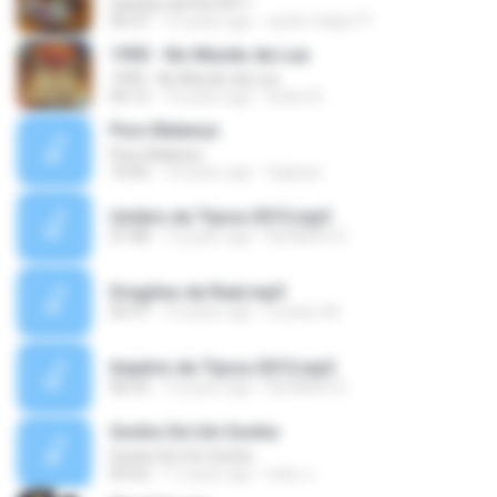
Gaviões da Fiel 2011
05:37
15 years ago
andre-felipe77
1993 - No Mundo da Lua
1993 - No Mundo da Lua
05:12
13 years ago
andre B.
Puro Balanço
Puro Balanço
10:05
14 years ago
Ogassa
Unidos da Tijuca 2015.mp3
07:48
12 years ago
RICARDO D.
Dragões da Real.mp3
05:37
12 years ago
Luciano M.
Império da Tijuca 2015.mp3
06:53
12 years ago
RICARDO D.
Sonho De Um Sonho
Sonho De Um Sonho
03:53
11 years ago
helio J.