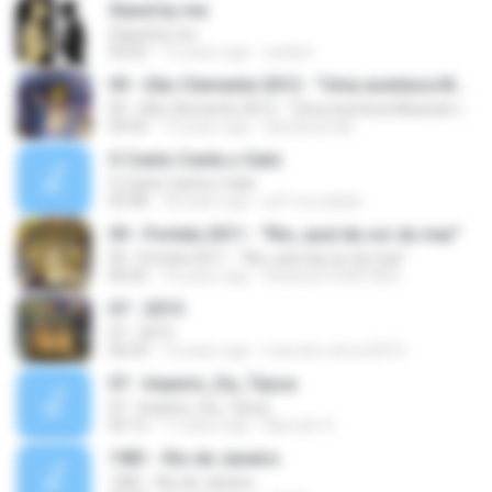
Stand by me
Stand by me
02:02
12 years ago
xynken
09 - São Clemente 2012 - "Uma aventura Musical na Sapucaí"
09 - São Clemente 2012 - "Uma aventura Musical na Sapucaí"
04:56
15 years ago
danielosmak
O Canto Canta o Galo
O Canto Canta o Galo
03:48
18 years ago
jeff.mocidade
09 - Portela 2011 - "Rio, azul da cor do mar”
09 - Portela 2011 - "Rio, azul da cor do mar”
06:05
16 years ago
4shared123457862
07 - 2015
07 - 2015
06:03
12 years ago
marcelo.ramos2010
07 - Imperio_Da_Tijuca
07 - Imperio_Da_Tijuca
05:12
17 years ago
Marcelo S.
1981 - Rio de Janeiro
1981 - Rio de Janeiro