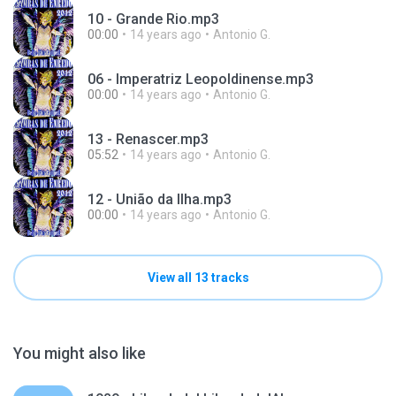
10 - Grande Rio.mp3
00:00
14 years ago
Antonio G.
06 - Imperatriz Leopoldinense.mp3
00:00
14 years ago
Antonio G.
13 - Renascer.mp3
05:52
14 years ago
Antonio G.
12 - União da Ilha.mp3
00:00
14 years ago
Antonio G.
View all 13 tracks
You might also like