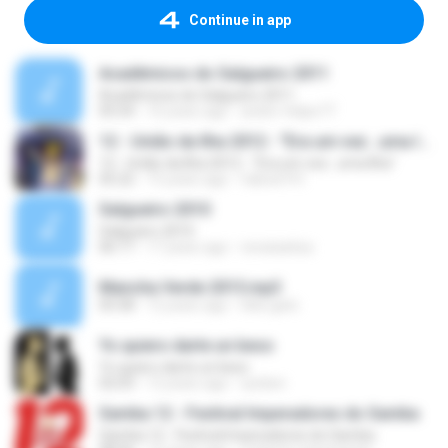
Continue in app
Acadêmicos do Salgueiro 2011
Acadêmicos do Salgueiro 2011
05:54
16 years ago
andre-felipe77
12 - União da Ilha 2012 - "Era um vez...uma Ilha"
12 - União da Ilha 2012 - "Era um vez...uma Ilha"
05:22
15 years ago
fabiod141
Salgueiro 2010
Salgueiro 2010
06:17
17 years ago
renataeliza
Mancha Verde 2015.mp3
05:58
12 years ago
hike.gato
Yo quiero darte un beso
Yo quiero darte un beso
02:03
12 years ago
xynken
Samba 12 - Festival Imperadores do Samba
Samba 12 - Festival Imperadores do Samba