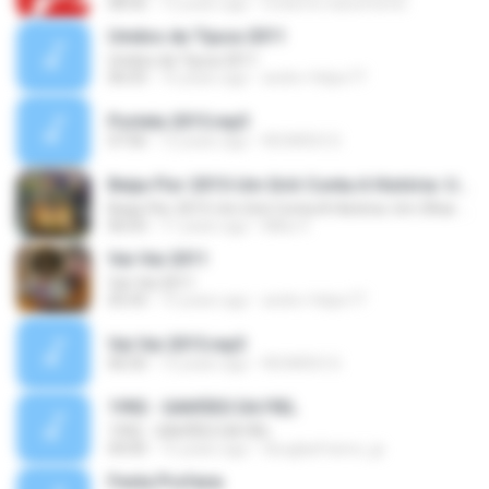
08:56
12 years ago
croberto.nascimento
Unidos da Tijuca 2011
Unidos da Tijuca 2011
06:03
16 years ago
andre-felipe77
Portela 2015.mp3
07:06
12 years ago
RICARDO D.
Beija-Flor 2015-Um Griô Conta A História: Um Olhar Sobre A África E O despontar Da Guiné Equatorial Caminhemos Sobre A Trilha De Nossa Felicidade
Beija-Flor 2015-Um Griô Conta A História: Um Olhar Sobre A África E O despontar Da Guiné Equatorial Caminhemos Sobre A Trilha De Nossa Felicidade
06:03
11 years ago
Mika V.
Vai-Vai 2011
Vai-Vai 2011
05:43
15 years ago
andre-felipe77
Vai Vai 2015.mp3
06:50
12 years ago
RICARDO D.
1992 - GAVIÕES DA FIEL
1992 - GAVIÕES DA FIEL
04:00
15 years ago
douglasfranco_jp
Festa Profana