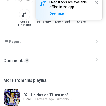
MP3
8,212 KB
Liked tracks are available
offline in the app
Open app
Set as
To library
Download
Share
ringtone
Report
Comments
0
More from this playlist
02 - Unidos da Tijuca.mp3
05:48
14 years ago
Antonio G.