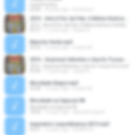
Festa Profana
02:00
18 years ago
ducamisa7
2016 - Arte À Flor da Pele. A Minha História Vai Marcar Você
2016 - Arte À Flor da Pele. A Minha História Vai Marcar Você
05:37
11 years ago
Caique A.
Mancha Verde.mp3
05:35
12 years ago
Luciano M.
2016 - Surpresa! Adivinha o Que Eu Trouxe Pra Você
2016 - Surpresa! Adivinha o Que Eu Trouxe Pra Você
05:30
11 years ago
Caique A.
Mocidade Alegre.mp3
05:38
12 years ago
Luciano M.
Mocidade na Sapucaí-08
Mocidade na Sapucaí-08
18:22
16 years ago
alexandre.aug.sil
Imperatriz Leopoldinense 2015.mp3
05:31
12 years ago
RICARDO D.