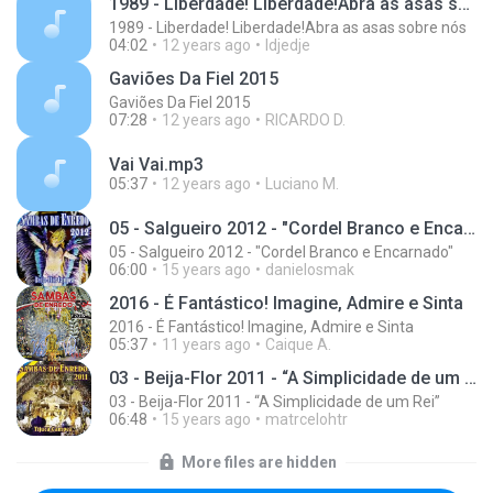
1989 - Liberdade! Liberdade!Abra as asas sobre nós
1989 - Liberdade! Liberdade!Abra as asas sobre nós
04:02
12 years ago
Idjedje
Gaviões Da Fiel 2015
Gaviões Da Fiel 2015
07:28
12 years ago
RICARDO D.
Vai Vai.mp3
05:37
12 years ago
Luciano M.
05 - Salgueiro 2012 - "Cordel Branco e Encarnado"
05 - Salgueiro 2012 - "Cordel Branco e Encarnado"
06:00
15 years ago
danielosmak
2016 - É Fantástico! Imagine, Admire e Sinta
2016 - É Fantástico! Imagine, Admire e Sinta
05:37
11 years ago
Caique A.
03 - Beija-Flor 2011 - “A Simplicidade de um Rei”
03 - Beija-Flor 2011 - “A Simplicidade de um Rei”
06:48
15 years ago
matrcelohtr
More files are hidden