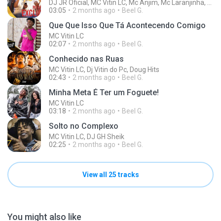
DJ JR Oficial, MC Vitin LC, Mc Anjim, Mc Laranjinha, Mc Vitera, Daan Mc
03:05
2 months ago
Beel G.
Que Que Isso Que Tá Acontecendo Comigo
MC Vitin LC
02:07
2 months ago
Beel G.
Conhecido nas Ruas
MC Vitin LC, Dj Vitin do Pc, Doug Hits
02:43
2 months ago
Beel G.
Minha Meta É Ter um Foguete!
MC Vitin LC
03:18
2 months ago
Beel G.
Solto no Complexo
MC Vitin LC, DJ GH Sheik
02:25
2 months ago
Beel G.
View all 25 tracks
You might also like