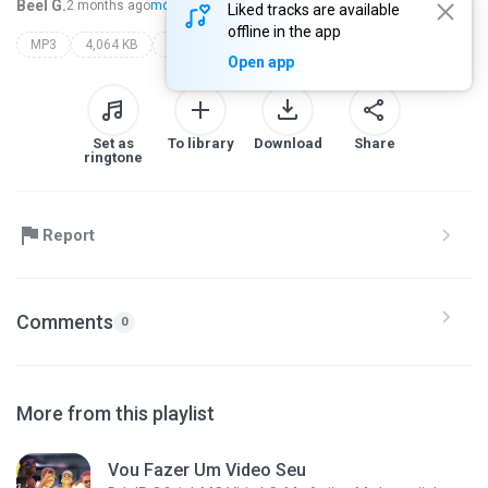
Beel G.
2 months ago
more...
Liked tracks are available
offline in the app
MP3
4,064 KB
mc anjim mc laranjinha mc vitin lc mc faelzin dj ph da serra dj lv mdp
desce com a perseguida
Open app
Set as
To library
Download
Share
ringtone
Report
Comments
0
More from this playlist
Vou Fazer Um Video Seu