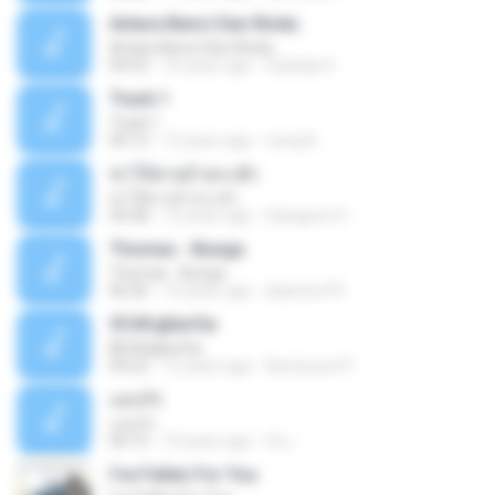
Antara Benci Dan Rindu
Antara Benci Dan Rindu
04:52
10 years ago
Sulistija H.
Track 1
Track 1
04:13
12 years ago
nong N.
ฆ่าให้ตายอ้ายกะฮัก
ฆ่าให้ตายอ้ายกะฮัก
04:28
12 years ago
Saingeun H.
Thomas - Bunga
Thomas - Bunga
06:26
14 years ago
aliantoni79
©С№дБигЄи
©С№дБигЄи
04:22
12 years ago
Numpount P.
แอบรัก
แอบรัก
04:15
10 years ago
อ้น เ.
I've Fallen For You