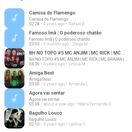
Camisa do Flamengo
Camisa do Flamengo
02:28
4 years ago
Rafael D.
Famoso Ímã | O poderoso chatão
Famoso Ímã | O poderoso chatão
03:53
3 months ago
Diego M.
BH NO TOPO #5 MC ANJIM | MC RICK | MC BRAIAN | MC
BH NO TOPO #5 MC ANJIM | MC RICK | MC BRAIAN | MC
04:36
6 years ago
Leticia M.
Amiga Best
Amiga Best
03:00
6 years ago
Amanda L.
Agora vai sentar
Agora vai sentar
05:08
about a year ago
Maria Fernanda O.
Bagulho Louco
Bagulho Louco
02:10
3 years ago
Lavínia O.