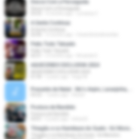
Desce Com a Perseguida
Desce Com a Perseguida
03:25
5 months ago
Lorranny C.
A Gente Continua
A Gente Continua
02:06
5 months ago
Cesaroliveirabrandao
Peão Todo Tatuado
Peão Todo Tatuado
02:21
2 months ago
Amanda S.
AQUECENDO EXCLUSIVA 2024
AQUECENDO EXCLUSIVA 2024
01:44
2 years ago
Hugo M.
Presente de Natal - Mc's Anjim, Laranjinha, Mika e VH Diniz - DJ ALERQUINA .mp3
03:22
7 years ago
Ruhan
Postura de Bandido
Postura de Bandido
03:01
6 years ago
leticia B.
Thiagão e os Kamikaze do Gueto -Só Monstro
Thiagão e os Kamikaze do Gueto -Só Monstro