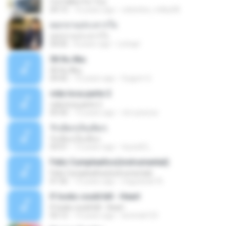
I've Fallen For You
04:15
16 years ago
celestine_milby08
ดอกจานประหารใจ
ดอกจานประหารใจ
04:05
8 years ago
Lichapl
06 Itu Aku
06 Itu Aku
04:42
10 years ago
Gugum G.
vida loca parte 2
vida loca parte 2
05:50
13 years ago
vini-pessoa
รักเต็มๆเจ็บเต็มๆ
รักเต็มๆเจ็บเต็มๆ
03:51
13 years ago
teyza52_
Feliz Cumpleaños(instrumental)
Feliz Cumpleaños(instrumental)
01:56
15 years ago
miguelcan76
If looks could kill - Heart
If looks could kill - Heart
03:12
14 years ago
leototal123