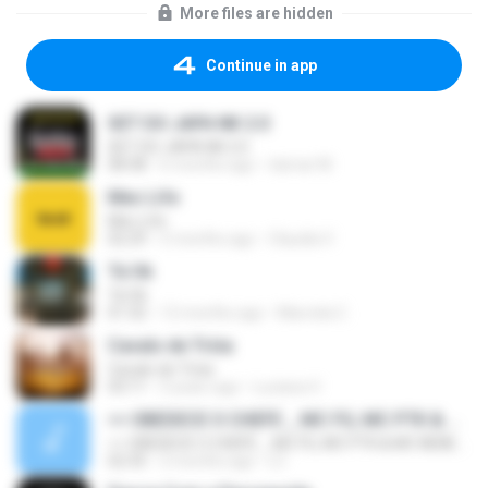
More files are hidden
Continue in app
SET DO JAPA NK 2.0
SET DO JAPA NK 2.0
08:38
6 months ago
itamar M.
Mec Life
Mec Life
02:29
5 months ago
Claudia V.
Tá Ok
Tá Ok
01:32
12 months ago
Marcela C.
Cavalo de Tróia
Cavalo de Tróia
03:11
3 years ago
Luciana V.
== OBEDECE O CHEFE _ MC FG, MC PTK & MC NENECO __ FUNK LIGHT BOLADÃO
== OBEDECE O CHEFE _ MC FG, MC PTK & MC NENECO __ FUNK LIGHT BOLADÃO
02:35
2 months ago
LC