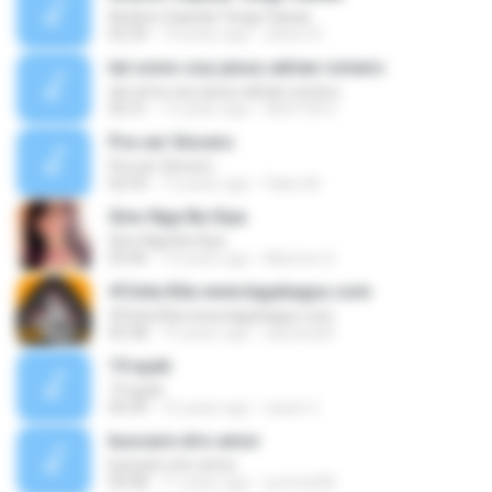
Andres Cepeda Tengo Ganas
02:29
10 years ago
wilson R.
tal como soy-jesus adrian romero
tal como soy-jesus adrian romero
05:21
15 years ago
HEKTOR X.
Pra ser Sincero
Pra ser Sincero
02:53
12 years ago
Fabio M.
Sino Nga Ba Siya
Sino Nga Ba Siya
03:46
14 years ago
Marione S.
#Cinta Kita www.lagubagus.com
#Cinta Kita www.lagubagus.com
05:38
15 years ago
arjoena20
19 ayah
19 ayah
04:39
16 years ago
nasar U.
buscare otro amor
buscare otro amor
05:08
11 years ago
yurimar86