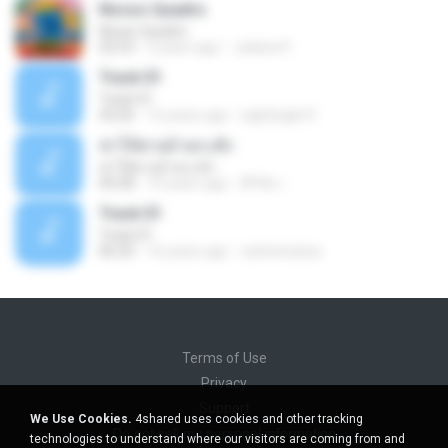
Nosso Quadro
Nosso Quadro
02:53
3 years ago
Juliana P.
Track 01
Track 01
43:26
15 years ago
nightingle R.
ฆ่าให้ตายอ้ายกะฮัก
ฆ่าให้ตายอ้ายกะฮัก
04:28
10 years ago
ศิริชัย เ.
Track 01
Track 01
06:20
16 years ago
carlostoatoa
Terms of Use
Privacy
Support
We Use Cookies.
4shared uses cookies and other tracking
Do not sell my personal information
technologies to understand where our visitors are coming from and