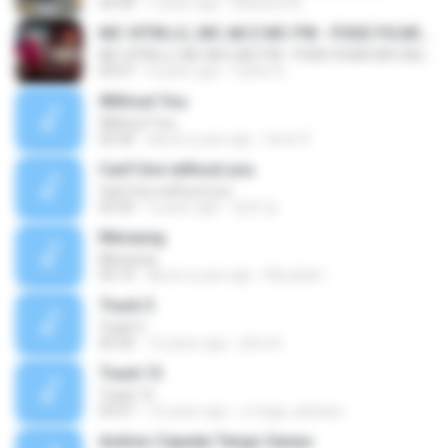
04:30
7 years ago
Misslene B.
MC VITIN LC, MC AK E MC PW - PODE FICAR EM CASA - DJ PH DA SERRA, DJ TG E DJ JOÃO DA INESTAN
MC VITIN LC, MC AK E MC PW - PODE FICAR EM CASA - DJ PH DA SERRA, DJ TG E DJ JOÃO DA INESTAN
03:07
4 years ago
Carlos D.
Without You
Without You
03:30
about a year ago
Hoon P.
Can't live without you
Can't live without you
03:30
5 years ago
창욱 양.
Meraung
Meraung
05:10
about a year ago
Murdiati I.
Track 5
Track 5
05:36
12 years ago
ji5ra A.
Track 13
Track 13
03:57
15 years ago
s.fraga_adriana
Andres Cepeda Tengo Ganas