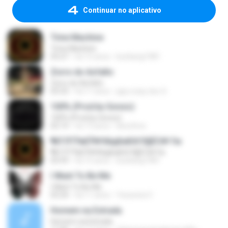
Continuar no aplicativo
Time Machine
Time Machine
03:27
há 15 anos
kunkang1981
Zorro do Asfalto
Zorro do Asfalto
03:33
há 11 anos
jaja crazy doc S.
100% (Prod.by Gonzo)
100% (Prod.by Gonzo)
02:14
há 13 anos
ikeunhoo
¶йТЛТЎвЕЎ№ХйдБиБХґЗ§ЁС№·Гм
¶йТЛТЎвЕЎ№ХйдБиБХґЗ§ЁС№·Гм
03:59
há 15 anos
kunkang1981
I Want To Be Me
I Want To Be Me
03:24
há 11 anos
Yessenia V.
Homem na Estrada
Homem na Estrada