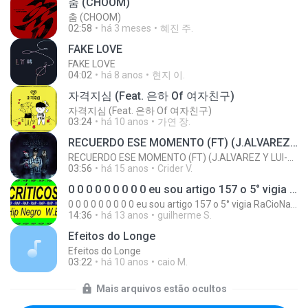
춤 (CHOOM)
춤 (CHOOM)
02:58
há 3 meses
혜진 주.
FAKE LOVE
FAKE LOVE
04:02
há 8 anos
현지 이.
자격지심 (Feat. 은하 Of 여자친구)
자격지심 (Feat. 은하 Of 여자친구)
03:24
há 10 anos
가연 장.
RECUERDO ESE MOMENTO (FT) (J.ALVAREZ Y LUI-G 21 PLUS)
RECUERDO ESE MOMENTO (FT) (J.ALVAREZ Y LUI-G 21 PLUS)
03:56
há 15 anos
Crider V.
0 0 0 0 0 0 0 0 0 eu sou artigo 157 o 5° vigia RaCioNaiS MCS
0 0 0 0 0 0 0 0 0 eu sou artigo 157 o 5° vigia RaCioNaiS MCS
14:36
há 13 anos
guilherme S.
Efeitos do Longe
Efeitos do Longe
03:22
há 10 anos
caio M.
Mais arquivos estão ocultos