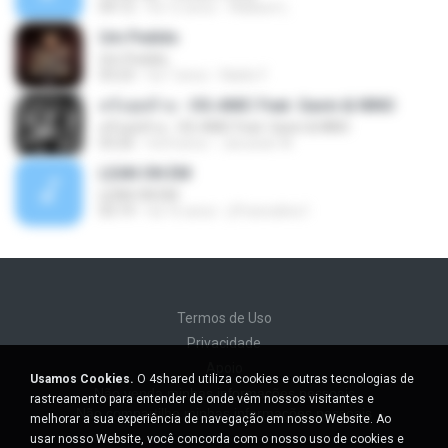
04:12
há 12 anos
Wallace L.
Um Pedido
Um Pedido
03:23
há 7 anos
Naldo F.
ครั้ง​สุดท้าย​ -​ OG-ANIC​ Feat. Gavin​ & NINO
ครั้ง​สุดท้าย​ -​ OG-ANIC​ Feat. Gavin​ & NINO
03:26
há 8 anos
Jaruwan W.
LEAN ON EM
LEAN ON EM
03:19
há 16 anos
jffrancelino1
Termos de Uso
Privacidade
Apoio
Usamos Cookies.
O 4shared utiliza cookies e outras tecnologias de
Não venda minhas informações pessoais
rastreamento para entender de onde vêm nossos visitantes e
Não compartilhe minhas informações pessoais
melhorar a sua experiência de navegação em nosso Website. Ao
usar nosso Website, você concorda com o nosso uso de cookies e