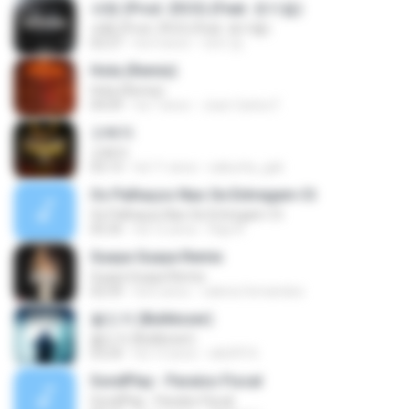
새삥 (Prod. ZICO) (Feat. 호미들)
새삥 (Prod. ZICO) (Feat. 호미들)
02:27
há 4 anos
재하 맘.
Hola (Remix)
Hola (Remix)
04:09
há 7 anos
Joan Carlos F.
오빠차
오빠차
03:13
há 11 anos
sakurita_gali
Os Palhaços Nao Se Entregam-Ct
Os Palhaços Nao Se Entregam-Ct
05:35
há 12 anos
Rap N.
Guaya Guaya Remix
Guaya Guaya Remix
02:54
há 6 anos
valeria fernandez
불도저 (Bulldozer)
불도저 (Bulldozer)
03:24
há 13 anos
skb0916
SondPlay - Paraíso Fiscal
SondPlay - Paraíso Fiscal