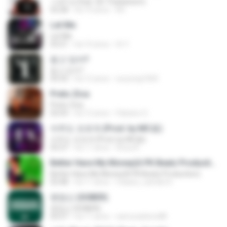
วายร้าย (feat. SD Thaitanium)
03:28
há 10 anos
M I.
Let Me
Let Me
03:21
há 10 anos
th Y.
듣고 있어?
듣고 있어?
03:33
há 12 anos
suryong1004
Preto Zica
Preto Zica
02:03
há 12 anos
Fabiano G.
아무도 모르게 (Prod. by MC몽)
아무도 모르게 (Prod. by MC몽)
03:37
há 11 anos
Rosa Á.
Better Have My Money(A PK Beatz Production)
Better Have My Money(A PK Beatz Production)
03:48
há 11 anos
maiara_camila16
맨정신 (SOBER)
맨정신 (SOBER)
03:57
há 11 anos
samuraidono88