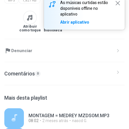
MP3
1,821 KB
As músicas curtidas estão
disponíveis offline no
aplicativo
Abrir aplicativo
Atribuir
Para a
Baixar
Compartilhe
como toque
biblioteca
Denunciar
Comentários
0
Mais desta playlist
MONTAGEM = MEDREY MZDSOM.MP3
08:02
2 meses atrás
nascd G.