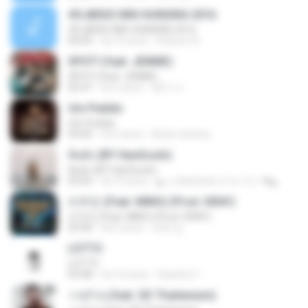
#DJBISIO MIX-HUNGRIA 2016
#DJBISIO MIX-HUNGRIA 2016
04:45
há 10 anos
Robson A.
SPOT! (feat. JENNIE)
SPOT! (feat. JENNIE)
02:47
há 2 anos
혜지 서.
Um Pedido
Um Pedido
03:00
há 6 anos
Kelvin oliveira
คิดดัง (BY HanSooIn)
คิดดัง (BY HanSooIn)
03:05
há 10 anos
◣ ๏ HanSooIn สาขา 2 ๏ ◥ ◣.
리무진 (Feat. MINO) (Prod. GRAY)
리무진 (Feat. MINO) (Prod. GRAY)
03:40
há 5 anos
관욱 김.
LOTTO
LOTTO
03:08
há 10 anos
Sasicha T.
วายร้าย (feat. SD Thaitanium)