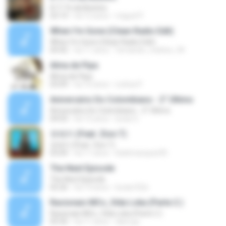
A Ti Te da Besitos
03:14
há 12 anos
miguel P.
When I'm Gone (Clean Radio Edit)
When I'm Gone (Clean Radio Edit)
04:42
há 11 anos
fernando_mattos_94
Alma de Pipa
Alma de Pipa
03:09
há 10 anos
Letícia P.
Aniversário Do Colombiano - 2° Último
Aniversário Do Colombiano - 2° Último
04:03
há 12 anos
lucas S.
유레카 (Feat. Zion.T)
유레카 (Feat. Zion.T)
03:04
há 11 anos
biiahmarques95
The Next Episode
The Next Episode
02:26
há 14 anos
lucasr32zi
Racionais MCs_Vida Loka (Parte 2 )
Racionais MCs_Vida Loka (Parte 2 )
05:50
há 11 anos
dario.jjc