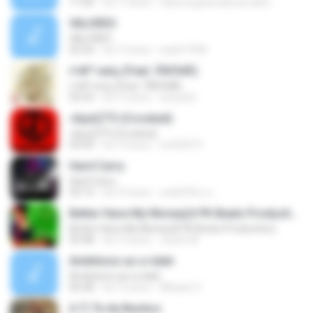
11:06
há 17 anos
fabionogueiradecarvalho
VALORES
VALORES
02:54
há 12 anos
walef1996
ґ«№°»юїц (Feat. їЎАПё®)
ґ«№°»юїц (Feat. їЎАПё®)
03:53
há 12 anos
swisshj1
»ßµüÇÏ°Ô (Crooked)
»ßµüÇÏ°Ô (Crooked)
03:44
há 13 anos
sm02019
Hard Carry
Hard Carry
03:13
há 10 anos
อม&#39;ม ย.
Better Have My Money(A PK Beatz Production)
Better Have My Money(A PK Beatz Production)
03:48
há 12 anos
Justin M.
Ambitionz az a ridah
Ambitionz az a ridah
04:28
há 12 anos
MiisaeL E.
A Ti Te da Besitos