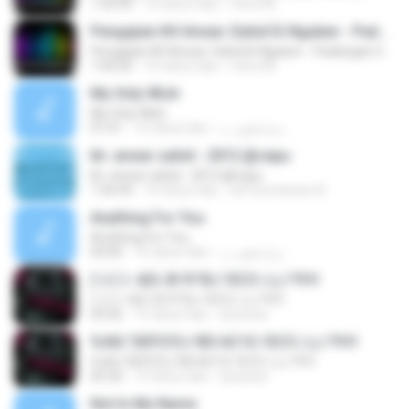
1:32:30
10 tahun lalu
mitra M.
Pengajian KH.Anwar Zahid Di Nguken - Padangan 08 Juli 2013
Pengajian KH.Anwar Zahid Di Nguken - Padangan 08 Juli 2013
1:04:26
10 tahun lalu
mitra M.
My Only Wish
My Only Wish
01:01
16 tahun lalu
مراسلون ب.
kh. anwar zahid - 2012 @cepu
kh. anwar zahid - 2012 @cepu
1:36:44
10 tahun lalu
arif kurniawan A.
Anything For You
Anything For You
04:40
16 tahun lalu
مراسلون ب.
('J ('J .4(G /B 91'BJ 1EC3 /J,J 'FH1
('J ('J .4(G /B 91'BJ 1EC3 /J,J 'FH1
04:36
15 tahun lalu
dj.anwar
9J6G 'DEFG'DJ 9DI AC1G 1EC3 /J,J 'FH1
9J6G 'DEFG'DJ 9DI AC1G 1EC3 /J,J 'FH1
05:30
15 tahun lalu
dj.anwar
Not In My Name