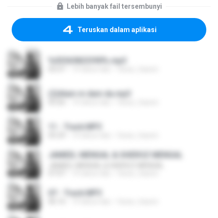
Lebih banyak fail tersembunyi
Teruskan dalam aplikasi
%03363823390%.mp3
05:07
14 tahun lalu
faraz_hassni
(2)Alam m dam da.mp3
03:26
14 tahun lalu
faraz_hassni
11 - Track.MP3
05:29
14 tahun lalu
faraz_hassni
JAMEEL MENGAL & SHEROZ MENGAL
JAMEEL MENGAL & SHEROZ MENGAL
07:07
14 tahun lalu
faraz_hassni
07 - Track.MP3
06:16
14 tahun lalu
faraz_hassni