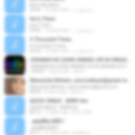
Not In My Name
04:36
16 tahun lalu
مراسلون ب.
He Is There
He Is There
04:06
16 tahun lalu
مراسلون ب.
A Thousand Times
A Thousand Times
03:34
16 tahun lalu
مراسلون ب.
CERAMAH KH ZAHID ANWAR LIVE IN UNDAAN 2013
CERAMAH KH ZAHID ANWAR LIVE IN UNDAAN 2013
1:09:03
9 tahun lalu
abin P.
Manasinte Moham_sinovsathyan@gmail.com
Manasinte Moham_sinovsathyan@gmail.com
04:04
8 tahun lalu
Sinov S.
ШЗСЮ ЗбФнО . ФЯбЯ Зне
ШЗСЮ ЗбФнО . ФЯбЯ Зне
05:13
17 tahun lalu
beto_530
..æááÑÍíá ÃËÑ !!
..æááÑÍíá ÃËÑ !!
04:17
15 tahun lalu
weaam ع.