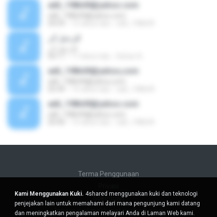
adil_198649@yahoo.com
adil_198649@yahoo.com
04:59
15 tahun lalu
adil_198649
للرحيل أثر
للرحيل أثر
04:17
17 tahun lalu
Azhar A.
adil_198649@yahoo,com
adil_198649@yahoo,com
05:49
15 tahun lalu
adil_198649
adil_198649@yahoo.com
adil_198649@yahoo.com
04:40
15 tahun lalu
adil_198649
Terma Penggunaan
Privasi
Kami Menggunakan Kuki.
4shared menggunakan kuki dan teknologi
Sokongan
penjejakan lain untuk memahami dari mana pengunjung kami datang
Jangan jual maklumat peribadi saya
dan meningkatkan pengalaman melayari Anda di Laman Web kami.