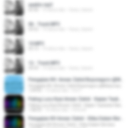
aaalim.mp3
05:40
14 tahun lalu
faraz_hassni
06 - Track.MP3
04:52
14 tahun lalu
faraz_hassni
10.MP3
05:13
14 tahun lalu
faraz_hassni
12 - Track.MP3
04:59
14 tahun lalu
faraz_hassni
Pengajian KH. Anwar Zahid Bojonegoro @Mulyorejo Surabaya
Pengajian KH. Anwar Zahid Bojonegoro @Mulyorejo Surabaya
1:09:03
13 tahun lalu
Feri F.
Paling Lucu Kyai Anwar Zahid - Kajian Taubatan Nashukha Full Video
Paling Lucu Kyai Anwar Zahid - Kajian Taubatan Nashukha Full Video
1:08:23
10 tahun lalu
mitra M.
Pengajian KH Anwar Zahid - Etika Dalam Berdoa
Pengajian KH Anwar Zahid - Etika Dalam Berdoa