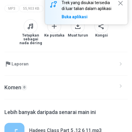
Trek yang disukai tersedia
di luar talian dalam aplikasi
MP3
55,903 KB
Buka aplikasi
Tetapkan
Ke pustaka
Muat turun
Kongsi
sebagai
nada dering
Laporan
Komen
0
Lebih banyak daripada senarai main ini
Hadees Class Part 5 ,12 6 11.mp3