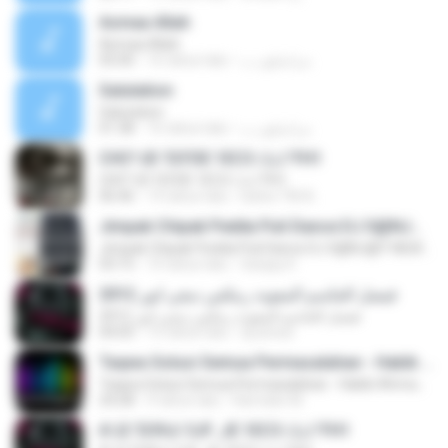
Asmaa Allah
Asmaa Allah
05:00
16 tahun lalu
مراسلون ب.
Salutation
Salutation
01:38
16 tahun lalu
مراسلون ب.
CHC*JD 'D3'DE 1EC3 /J,J 'FH1
CHC*JD 'D3'DE 1EC3 /J,J 'FH1
06:46
14 tahun lalu
baher.TM A.
Jimpak Chipak Pedda Puli Dance DJ S@NJ@Y MLW ADIL@B@D
Jimpak Chipak Pedda Puli Dance DJ S@NJ@Y MLW ADIL@B@D
03:15
10 tahun lalu
Sanjay K.
فيصل الجاسم المعونه رمكس ديجي انور 2012
فيصل الجاسم المعونه رمكس ديجي انور 2012
04:05
15 tahun lalu
dj.anwar
Taqwa Solusi Semua Permasalahan - Habib Ahmad bin Novel bin Jindan
Taqwa Solusi Semua Permasalahan - Habib Ahmad bin Novel bin Jindan
24:28
9 tahun lalu
Ramdan M.
A'J2 'D39J/ 3JF ,JE 1EC3 /J,J 'FH1