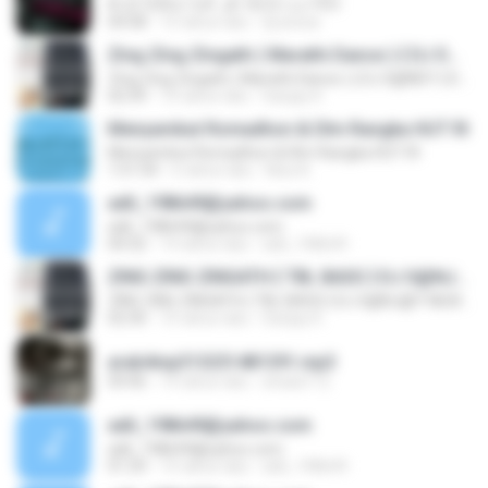
A'J2 'D39J/ 3JF ,JE 1EC3 /J,J 'FH1
04:58
15 tahun lalu
dj.anwar
Zing Zing Zingath ( Marathi Dance ) { DJ S@NDY } DJ S@NJ@Y MLW ADIL@B@D
Zing Zing Zingath ( Marathi Dance ) { DJ S@NDY } DJ S@NJ@Y MLW ADIL@B@D
02:39
10 tahun lalu
Sanjay K.
Menyambut Romadhon & Dlm Rangka HUT RI
Menyambut Romadhon & Dlm Rangka HUT RI
1:51:54
6 tahun lalu
Nisa A.
adil_198649@yahoo.com
adil_198649@yahoo.com
04:32
14 tahun lalu
adil_198649
ZING ZING ZINGATH { TBL BASS } DJ S@NJ@Y MLW ADIL@B@D
ZING ZING ZINGATH { TBL BASS } DJ S@NJ@Y MLW ADIL@B@D
02:30
10 tahun lalu
Sanjay K.
arab4mp313251481391.mp3
04:46
14 tahun lalu
afaaa112
adil_198649@yahoo.com
adil_198649@yahoo.com
01:29
15 tahun lalu
adil_198649