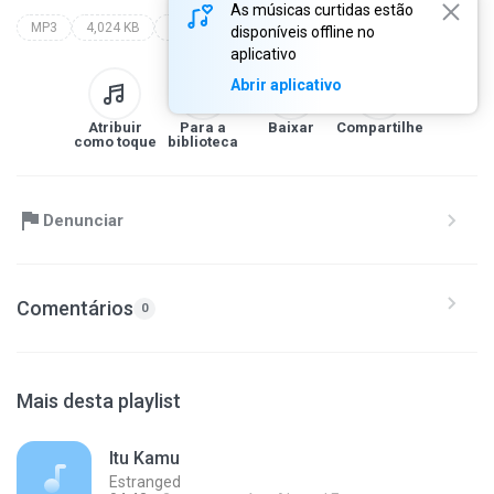
As músicas curtidas estão
MP3
4,024 KB
nadia
disponíveis offline no
aplicativo
Abrir aplicativo
Atribuir
Para a
Baixar
Compartilhe
como toque
biblioteca
Denunciar
Comentários
0
Mais desta playlist
Itu Kamu
Estranged