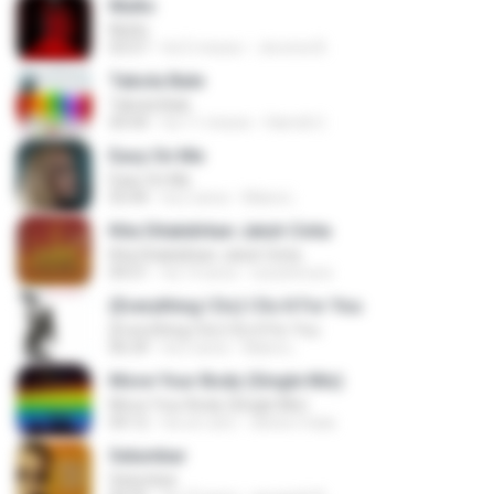
Multo
Multo
03:57
há 5 meses
Jerome B.
Tabola Bale
Tabola Bale
04:44
há 11 meses
Hamdi U.
Easy On Me
Easy On Me
03:44
há 2 anos
Maira L.
Kita Ditakdirkan Jatuh Cinta
Kita Ditakdirkan Jatuh Cinta
04:51
há 14 anos
izzuhimura
(Everything I Do) I Do It For You
(Everything I Do) I Do It For You
06:34
há 2 anos
Maira L.
Move Your Body (Single Mix)
Move Your Body (Single Mix)
04:12
há um ano
cleiton maia
Selumbar
Selumbar