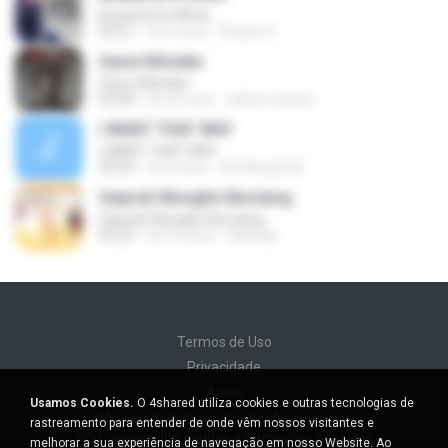
Beautiful In White
03:51
há 2 anos
Prayut S.
Same Mistake
Same Mistake
04:58
há um ano
celene santos
I WANT THAT WAY
I WANT THAT WAY
03:35
há 9 anos
Siti Aisyah M.
Sejarah Mungkin Berulang
Sejarah Mungkin Berulang
05:22
há 10 anos
Baihaqi
Termos de Uso
Privacidade
Apoio
Usamos Cookies.
O 4shared utiliza cookies e outras tecnologias de
Não venda minhas informações pessoais
rastreamento para entender de onde vêm nossos visitantes e
Não compartilhe minhas informações pessoais
melhorar a sua experiência de navegação em nosso Website. Ao