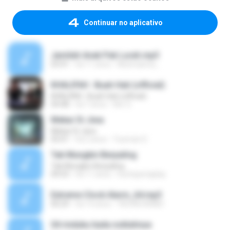
Continuar no aplicativo
Jamilah Anak Pak Lurah.mp3
03:41
há 11 anos
Mutmainna ,.
KHALIFAH : Buah Hati (official)
KHALIFAH : Buah Hati (official)
04:48
há 7 anos
Nor S.
Mekar Di Jiwa
Mekar Di Jiwa
05:01
há 2 anos
Yusman D.
Tak Mungkin Berpaling
Tak Mungkin Berpaling
04:53
há 11 anos
huntxperiaplay
Extreme Clock Alarm_64.mp3
00:29
há 14 anos
YAZAN AWAD
04 rinduku tiada noktahnya