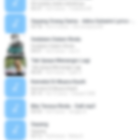
04 rinduku tiada noktahnya
05:37
há 9 anos
Yudistira M.
Sayang Orang Sama - Adira Suhaimi Lyrics - Mp3Juice.mp3
03:18
há 4 meses
Siti norazura M.
Sedalam Dalam Rindu
Sedalam Dalam Rindu
04:01
há 3 anos
nur S.
Tak Upaya Menangis Lagi
Tak Upaya Menangis Lagi
06:05
há 9 anos
Ejak O.
Kemelut Di Muara Kasih
Kemelut Di Muara Kasih
05:14
há 15 anos
Iriduan1208
Bila Terasa Rindu - Dafi.mp3
03:53
há 9 anos
tengku K.
Sayang
Sayang
03:12
há 8 anos
Nicky K.