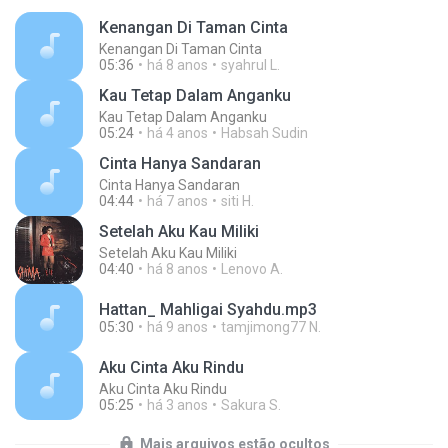
Kenangan Di Taman Cinta
Kenangan Di Taman Cinta
05:36
há 8 anos
syahrul L.
Kau Tetap Dalam Anganku
Kau Tetap Dalam Anganku
05:24
há 4 anos
Habsah Sudin
Cinta Hanya Sandaran
Cinta Hanya Sandaran
04:44
há 7 anos
siti H.
Setelah Aku Kau Miliki
Setelah Aku Kau Miliki
04:40
há 8 anos
Lenovo A.
Hattan_ Mahligai Syahdu.mp3
05:30
há 9 anos
tamjimong77 N.
Aku Cinta Aku Rindu
Aku Cinta Aku Rindu
05:25
há 3 anos
Sakura S.
Mais arquivos estão ocultos