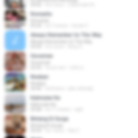
04:06
há 4 anos
Zulkernaim N.
Romantis
Romantis
05:20
há 7 meses
Suriati Z.
Always Remember Us This Way
Always Remember Us This Way
03:54
há 2 anos
Noisy S.
Snowman
Snowman
02:45
há um ano
은혜 조.
Rindiani
Rindiani
04:40
há 8 anos
joko rahardjo
Kalimutan Ka
Kalimutan Ka
04:48
há 11 meses
raph
Bintang Di Surga
Bintang Di Surga
05:00
há 7 anos
Sep Z.