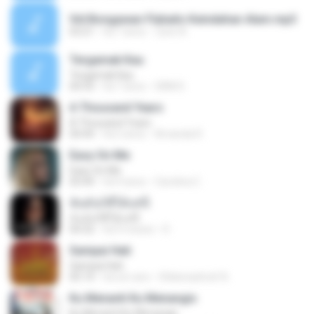
Vid Bongawan Flybaits Keindahan Alam.mp3
03:21
há 7 anos
June A.
Tergamak Kau
Tergamak Kau
04:33
há 7 anos
SRM D.
A Thousand Years
A Thousand Years
04:44
há 2 anos
Amanda R.
Easy On Me
Easy On Me
03:44
há 4 anos
Carolina C.
ฉันมันก็ดีได้แค่นี้
ฉันมันก็ดีได้แค่นี้
04:32
há 9 meses
D
Sampai Hati
Sampai Hati
05:14
há um ano
Shikenashraf A.
Ku Menanti Ku Menangis
Ku Menanti Ku Menangis