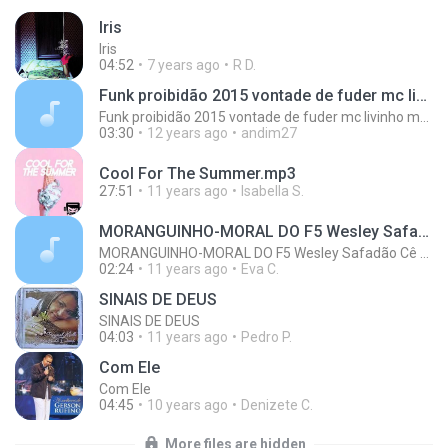
Iris
Iris
04:52
7 years ago
R D.
Funk proibidão 2015 vontade de fuder mc livinho mc delano mc magrinho mc pity
Funk proibidão 2015 vontade de fuder mc livinho mc delano mc magrinho mc pity
03:30
12 years ago
andim27
Cool For The Summer.mp3
27:51
11 years ago
Isabella S.
MORANGUINHO-MORAL DO F5 Wesley Safadão Cê Que Sabe Part. Cristiano Araújo
MORANGUINHO-MORAL DO F5 Wesley Safadão Cê Que Sabe Part. Cristiano Araújo
02:24
11 years ago
Eva C.
SINAIS DE DEUS
SINAIS DE DEUS
04:03
11 years ago
Pedro P.
Com Ele
Com Ele
04:45
10 years ago
Denizete C.
More files are hidden