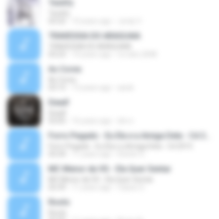
Testify
Testify
03:32
10 years ago
Jordy V.
TRAVESSIA DO ARAGUAIA
TRAVESSIA DO ARAGUAIA
03:23
14 years ago
re.nato.2008
As Cores
As Cores
03:15
13 years ago
asiok
Dead!
Dead!
03:05
16 years ago
dm.n
Forro Pegado - Eu Ela e a Amiga Dela - Cd 2015
Forro Pegado - Eu Ela e a Amiga Dela - Cd 2015
03:34
11 years ago
Dexter S.
MC Menor da VG - Ela Quer Sentar
MC Menor da VG - Ela Quer Sentar
02:39
11 years ago
Cassio S.
Roots
Roots