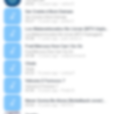
04:05
13 years ago
carlos R.
Ser Crente é Bom Demais
Ser Crente é Bom Demais
03:27
13 years ago
joelia12
Los Malaventurados No Lloran (MTV Unplugged)
Los Malaventurados No Lloran (MTV Unplugged)
03:58
11 years ago
juan carlos S.
Fred Mercury How Can I Go On
Fred Mercury How Can I Go On
03:38
12 years ago
wallysonmarck
Chule
Chule
02:23
16 years ago
Letícia P.
Velozes E Furiosos 7
Velozes E Furiosos 7
03:30
10 years ago
Prado A.
Never Gonna Be Alone (Nickelback cover).mp3
03:43
16 years ago
R4TO H.