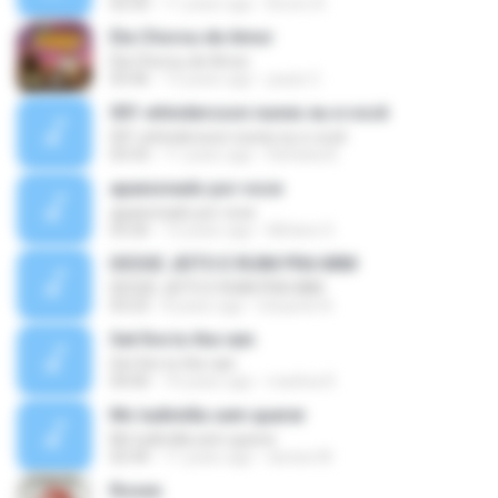
02:50
11 years ago
Bruno A.
Ela Chorou de Amor
Ela Chorou de Amor
03:46
13 years ago
paulo C.
001 whindersson nunes eu e você
001 whindersson nunes eu e você
03:33
11 years ago
Rafaela B.
apaixonado por voce
apaixonado por voce
03:26
12 years ago
Mirlane S.
DESSE JEITO E RUIM PRA MIM
DESSE JEITO E RUIM PRA MIM
03:23
8 years ago
Eduardo N.
Set fire to the rain
Set fire to the rain
04:00
10 years ago
marlina R.
Mc ludimilla sem querer
Mc ludimilla sem querer
02:44
11 years ago
denise M.
Roses