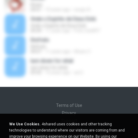
Roses
04:01
10 years ago
sergio A.
Onde o Espírito de Deus Está
Onde o Espírito de Deus Está
05:04
11 years ago
Fred_licia007
Disfruto
Disfruto
04:07
11 years ago
Alvaro C.
turn down for what
turn down for what
03:32
10 years ago
az G.
Terms of Use
Privacy
Support
We Use Cookies.
4shared uses cookies and other tracking
Do not sell my personal information
technologies to understand where our visitors are coming from and
Do not share my personal information
improve your browsing experience on our Website. By using our