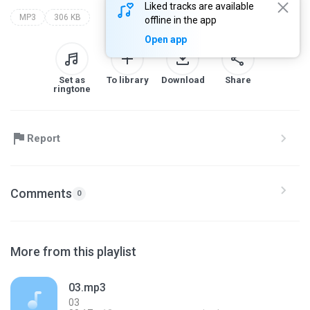
Liked tracks are available
MP3
306 KB
offline in the app
Open app
Set as
To library
Download
Share
ringtone
Report
Comments
0
More from this playlist
03.mp3
03