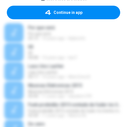
Continue in app
Por que será
Por que será
03:13
14 years ago
lidybonfa
05
05
04:08
13 years ago
luis F.
Lass Uns Laufen
Lass Uns Laufen
04:17
14 years ago
AlienZone B.
Musicas Eletronicas 2015
Musicas Eletronicas 2015
05:44
11 years ago
claudiom199
Funk proibidão 2015 vontade de fuder mc livinho mc delano mc magrinho mc pity
Funk proibidão 2015 vontade de fuder mc livinho mc delano mc magrinho mc pity
03:30
11 years ago
Alberto M.
Do zero