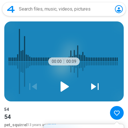
00:00
00:09
54
54
pet_squirrel
13 years ago
more...