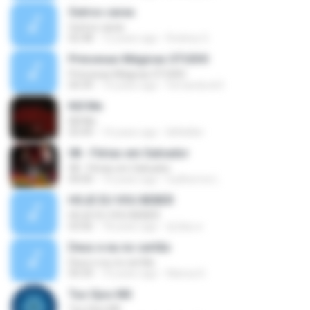
Outros caras
Outros caras
02:48
12 years ago
Rodney G.
Princesas Mágicas STUDIO
Princesas Mágicas STUDIO
04:39
14 years ago
fernandoc63
Kill Me
Kill Me
03:49
14 years ago
lilithkiller
08 - Férias em Salvador
08 - Férias em Salvador
04:00
14 years ago
Guilherme L.
HOJE EU VOU BEBER
HOJE EU VOU BEBER
03:06
18 years ago
dj diau ♦.
Deus e eu no sertão
Deus e eu no sertão
04:34
10 years ago
Marisa D.
Tus Ojos Mil
Tus Ojos Mil