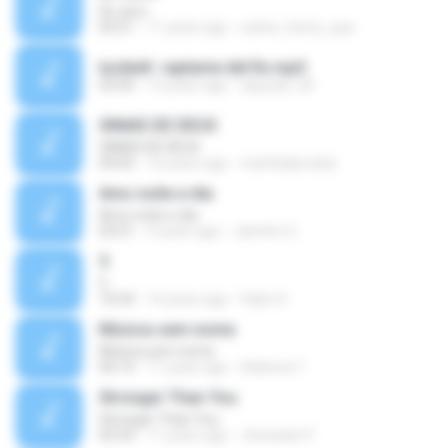
Do zero
03:51
11 years ago
carlos_henry_que
lucibell- raptame del fin.mp3
03:50
15 years ago
dayzuki_20
SINAIS DE DEUS
SINAIS DE DEUS
04:03
16 years ago
marthalarrubia
Amo noite e dia
Amo noite e dia
03:51
3 years ago
Jairinho G.
5
5
10:24
14 years ago
Fabin S.
Música sem nome
Música sem nome
04:14
11 years ago
Helenna T.
Stronger Than You
Stronger Than You
02:54
11 years ago
Jhonatan P.