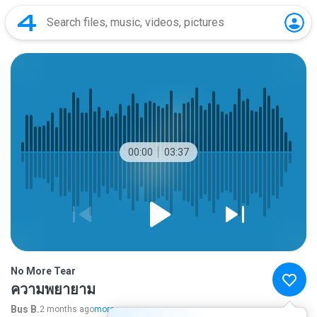
00:00
03:37
No More Tear
ความพยายาม
Bus B.
2 months ago
more...