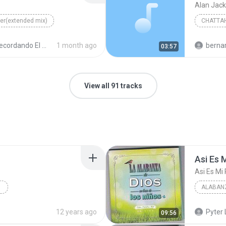
Alan Jac
ver(extended mix)
Alan Ja
cordando El Techno 2
1 month ago
bernardo alej
03:57
View all 91 tracks
Asi Es 
Asi Es Mi
os Niños Disco 1
2014
Intro
12 years ago
Pyter 
09:56