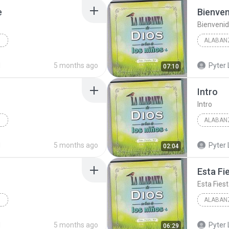
e
Bienven
Alabanza
Bienvenid
NTIL
Niños
2014
d
5 months ago
Pyter 
07:10
 Jesucris...
Por Amor A Tu Nombre
Intro
Bienveni
Intro
Alabanza
NTIL
Niños
2014
d
5 months ago
Pyter 
02:04
 Jesucris...
Soy Un Niño Muy Feliz
Esta Fi
Alabanza
Esta Fies
Niños
2014
01 Intro
d
5 months ago
Pyter 
06:29