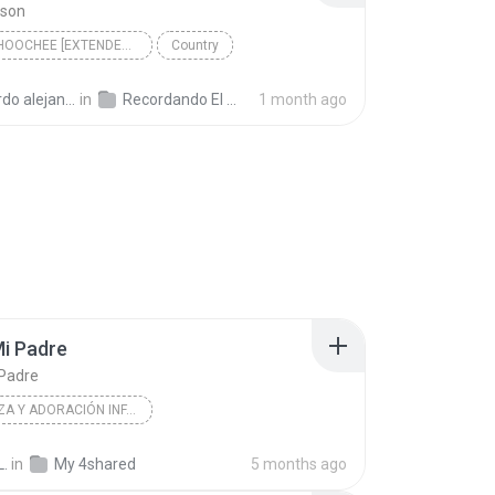
kson
CHATTAHOOCHEE [EXTENDED MIX]
Country
ckson
andro la rosa zapata
in
Recordando El Techno 2
1 month ago
Mi Padre
 Padre
ALABANZA Y ADORACIÓN INFANTIL
La Alabanza De Dios En Boca De Los Niños
2014
L.
in
My 4shared
5 months ago
PALABR/A MIEL SANTIAGO ATITLAN/Iglesia de Jesucris...
Asi Es Mi Padre