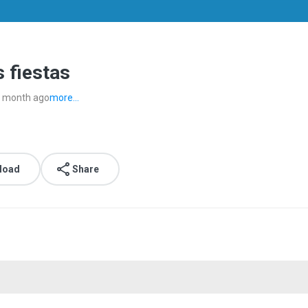
s fiestas
 month ago
more...
load
Share