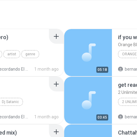
ero)
if you 
Orange B
artist
genre
ORANGE
Techno 
cordando El Techno 2
1 month ago
bernardo alej
05:18
get rea
2 Unlimit
Dj Satanic
2 UNLIM
cordando El Techno 2
1 month ago
bernardo alej
03:45
ed mix)
Chatta