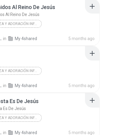
idos Al Reino De Jesús
 y Adoración Infantil
os Al Reino De Jesús
ALABANZA Y ADORACIÓN INFANTIL
La Alabanza De Dios En Boca De Los Niños
2014
L.
in
My 4shared
5 months ago
PALABR/A MIEL SANTIAGO ATITLAN/Iglesia de Jesucris...
dos Al Reino De Jesús
 y Adoración Infantil
ALABANZA Y ADORACIÓN INFANTIL
La Alabanza De Dios En Boca De Los Niños
2014
L.
in
My 4shared
5 months ago
Iglesia de Jesucristo Palabra Miel Santiago, Atitl...
Intro
esta Es De Jesús
 y Adoración Infantil
ta Es De Jesús
ALABANZA Y ADORACIÓN INFANTIL
La Alabanza De Dios En Boca De Los Niños
2014
L.
in
My 4shared
5 months ago