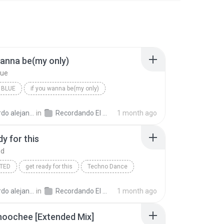
wanna be(my only)
lue
 BLUE
if you wanna be(my only)
Dance
andro la rosa zapata
in
Recordando El Techno 2
1 month ago
dy for this
ed
ITED
get ready for this
Techno Dance
andro la rosa zapata
in
Recordando El Techno 2
1 month ago
hoochee [Extended Mix]