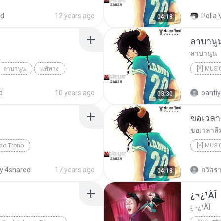
a Ghetto
ed
12 years ago
Polla V
04:18
ลาบานู
ลาบานูน
ลาบานูน
แพ้ทาง
[Y] MUSI
[Y] MUSI
d
10 years ago
oantiy
03:30
ขอเวลา
ขอเวลาลื
 do Trono
[Y] MUSI
til
y 4shared
17 years ago
กวิสรา
04:18
¿¬¿¹ÀÎ
¿¬¿¹ÀÎ