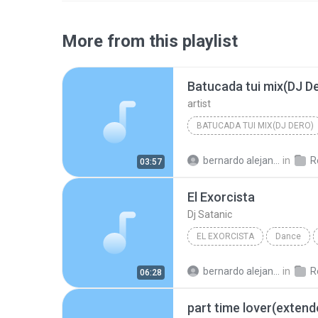
More from this playlist
Batucada tui mix(DJ D
artist
BATUCADA TUI MIX(DJ DERO)
bernardo alejandro la rosa zapata
in
Re
03:57
El Exorcista
Dj Satanic
EL EXORCISTA
Dance
bernardo alejandro la rosa zapata
in
Re
06:28
part time lover(extend