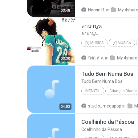
Reggaeton y Hip-Hop
De L
Norvin R.
in
My 4shar
03:48
De La Ghetto Ft. Farruko & Zion - Mirala (By. JGal...
ลาบานูน
ลาบานูน
[Y] MUSICS
[Y] MUSICs
[Y] MUSICs
นิซ๊ะห์ ค.
in
My 4share
03:30
Tudo Bem Numa Boa
Tudo Bem Numa Boa
INFANTIL
Crianças Diante
Tudo Bem Numa Boa
Infan
studio_megapop
in
M
04:02
Crianças Diante do Trono
Coelhinho da Páscoa
Coelhinho da Páscoa