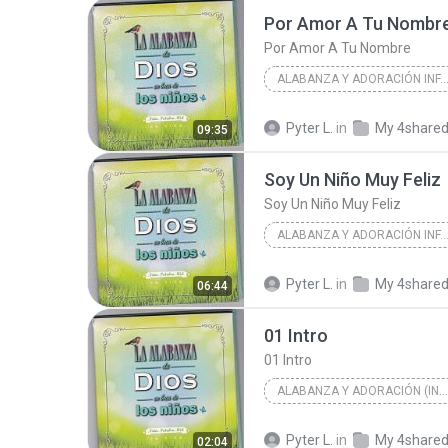
Por Amor A Tu Nombr
Alabanza y Adoración (Infantil)
Por Amor A Tu Nombre
ALABANZA Y ADORACIÓN INFA
La Alabanza De Dios En Boca De Los 
Pyter L.
in
My 4share
09:35
PALABR/A MIEL SANTIAGO ATITLAN/Iglesia de
Soy Un Niño Muy Feliz
Alabanza y Adoración Infantil
Soy Un Niño Muy Feliz
ALABANZA Y ADORACIÓN INFA
La Alabanza De Dios En Boca De Los 
Pyter L.
in
My 4share
06:44
PALABR/A MIEL SANTIAGO ATITLAN/Iglesia de
01 Intro
Alabanza y Adoración Infantil
01 Intro
ALABANZA Y ADORACIÓN (INFANTIL)
La Alabanza De Dios En Boca De Los 
Pyter L.
in
My 4share
02:04