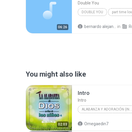
Double You
DOUBLE YOU
part time lo
Techno Dance
bernardo alejandro la rosa zapata
in
Re
06:26
You might also like
Intro
Intro
ALABANZA Y ADORACIÓN (INFANTIL)
La Alabanza de Dios en Boca de l
Omegaedin7
02:03
Palabra Miel Santiago Atitlan Niños