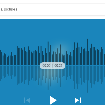
00:00
00:26