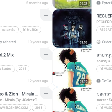
d
5 months ago
Pyter 
06:29
 Jesucris...
Jehová Mi Libertador
02 Esta 
Alabanza
ขอเวลาลืม
[Y] MUSICs
2011
y 4shared
10 years ago
Crider 
03:56
l.2 Mix
ลาบานู
ลาบานูน
 Santos
2014
[Y] MUSI
cs & Vol.2 Mix
[Y] MUSI
12 years ago
โดนัท 
03:30
De La Ghetto Ft. Farruko & Zion - Mirala (By. JGalvezFlow)
ขอเวลา
De La Ghetto Ft. Farruko & Zion - Mirala (By. JGalvezFlow)
ขอเวลาลื
WW.ELGENERO.COM
2013
[Y] MUSI