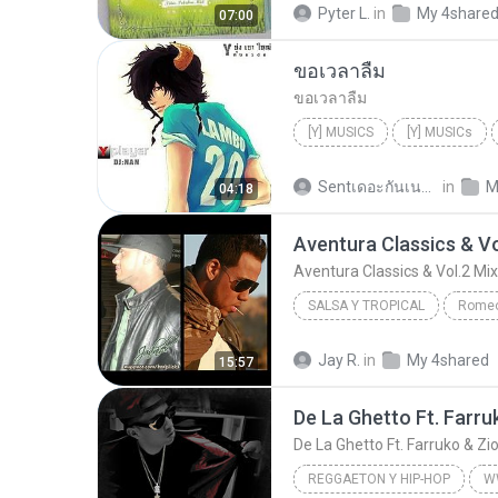
Pyter L.
in
My 4share
07:00
PALABR/A MIEL SANTIAGO ATITLAN/Iglesia de
ขอเวลาลืม
Alabanza y Adoración Infantil
ขอเวลาลืม
[Y] MUSICS
[Y] MUSICs
Sentเดอะกันเนอ S.
in
M
04:18
Aventura Classics & Vo
Aventura Classics & Vol.2 Mix
SALSA Y TROPICAL
Romeo
DJ Slick1
Aventura Classi
Jay R.
in
My 4shared
15:57
Salsa y Tropical
REGGAETON Y HIP-HOP
W