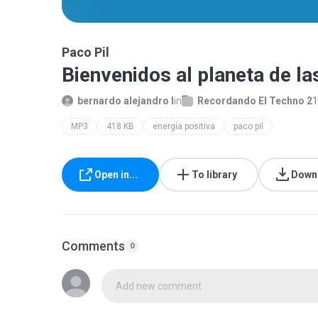
Paco Pil
Bienvenidos al planeta de la
bernardo alejandro l
in
Recordando El Techno 2
1
MP3
418 KB
energía positiva
paco pil
Open in...
To library
Down
Comments
0
Add new comment