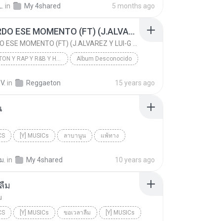
L.
in
My 4shared
5 months ago
Iglesia de Jesucristo Palabra Miel Santiago, Atitl...
RECUERDO ESE MOMENTO (FT) (J.ALVAREZ Y LUI-G 21 PLUS)
Fiesta Es De Jesús
RECUERDO ESE MOMENTO (FT) (J.ALVAREZ Y LUI-G 21 PLUS)
 y Adoración (Infantil)
REGGAETON Y RAP Y R&B Y HIP HOP
Album Desconocido
RECUERDO ESE MOMENTO (FT) (J.ALVAREZ Y LUI-G 21 PL...
ARCANGEL
V.
in
Reggaeton
15 years ago
REGGAETON Y RAP Y R&B Y HIP HOP
น
CS
[Y] MUSICs
ลาบานูน
แพ้ทาง
Cs
ม.
in
My 4shared
10 years ago
ลืม
ม
CS
[Y] MUSICs
ขอเวลาลืม
[Y] MUSICs