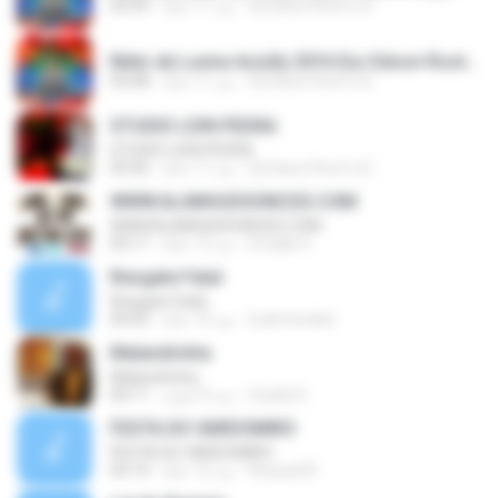
Dj Edson Root´s D.
منذ 11 عامًا
03:59
Melo de Lunna Aciolly 2016 Exc Edson Root´s.mp3
Dj Edson Root´s D.
منذ 11 عامًا
03:08
STUDIO LION PEDRA
STUDIO LION PEDRA
Dj Edson Root´s D.
منذ 11 عامًا
03:56
WWW.ALANHUDSONCDS.COM
WWW.ALANHUDSONCDS.COM
Emylle S.
منذ 12 عامًا
04:11
Resgate Fatal
Resgate Fatal
luckmendes
منذ 15 عامًا
04:02
Malandrinha
Malandrinha
Suelia S.
منذ 6 أعوام
04:11
FESTA DO VARDOMIRO
FESTA DO VARDOMIRO
Nosyat29
منذ 12 عامًا
03:14