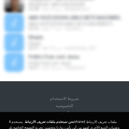
FACEBOOK : MAYCON HUDSON
Maaykinhooo
منذ 13 عامًا
02:48
AMO VOCÊ EDSON LIMA E BETE NASCIMENTO
AMO VOCÊ EDSON LIMA E BETE NASCIMENTO
Leandro L.
منذ 11 عامًا
03:33
Etiopia
Etiopia
Cachorrinho_007
منذ 15 عامًا
05:51
Prefiro Ficar com Jesus
Prefiro Ficar com Jesus
Paulicéia O.
منذ 14 عامًا
03:57
شروط الاستخدام
الخصوصية
الدعم
لا تبيع معلوماتي الشخصية
نحن نستخدم ملفات تعريف الارتباط.
يستخدم 4shared ملفات تعريف الارتباط
لا تشارك معلوماتي الشخصية
وتقنيات التتبع الأخرى لفهم من أين يأتي زوارنا وتحسين تجربة التصفح الخاصة بك