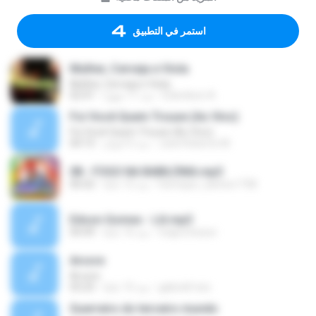
استمر في التطبيق
Mulher, Cerveja e Viola
Mulher, Cerveja e Viola
Edenilson A.
منذ 11 شهرًا
02:41
Foi Você Quem Trouxe (Ao Vivo)
Foi Você Quem Trouxe (Ao Vivo)
José Roberto M.
منذ 5 أعوام
04:15
08 - FOGO NA BABILÔNIA.mp3
henrique_santos1758
منذ 12 عامًا
06:02
Edson Gomes - Lili.mp3
fsaprofessor
منذ 16 عامًا
04:49
Arvore
Arvore
gabriell-toic
منذ 15 عامًا
03:25
Guerreiro do terceiro mundo