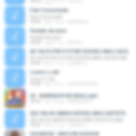
Cicero L.
منذ 7 أعوام
04:02
Fato Consumado
Fato Consumado
ladyfranco
منذ 13 عامًا
05:00
Perdido de amor
Perdido de amor
Cicero L.
منذ 7 أعوام
04:06
DE VOLTA PRO FUTURO EDSON LIMA E ADUÍLIO MENDES
DE VOLTA PRO FUTURO EDSON LIMA E ADUÍLIO MENDES
Leandro L.
منذ 11 عامًا
04:24
Louvor a Jah
Louvor a Jah
jussimar.santos
منذ 14 عامًا
03:08
02 - BARRADOS NO BAILE.mp3
REINALDO B.
منذ 12 عامًا
04:32
SEU VELHO AMIGO EDSON LIMA E BATISTA LIMA
SEU VELHO AMIGO EDSON LIMA E BATISTA LIMA
Leandro L.
منذ 11 عامًا
03:20
FACEBOOK : MAYCON HUDSON