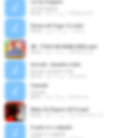
Lei do Engano
Lei do Engano
REINALDO B.
منذ 12 عامًا
06:32
Divisa de Fogo (1).mp3
Luan S.
منذ 10 أعوام
04:40
08 - FOGO NA BABILÔNIA.mp3
REINALDO B.
منذ 12 عامًا
06:02
Acorde , levante e lute
Acorde , levante e lute
gfcontas
منذ 13 عامًا
03:10
Camelô
Camelô
Netinho A.
منذ 15 عامًا
04:01
Melo De Elayne 2015.mp3
Dj Edson Root´s D.
منذ 11 عامًا
04:26
O país é o culpado
O país é o culpado