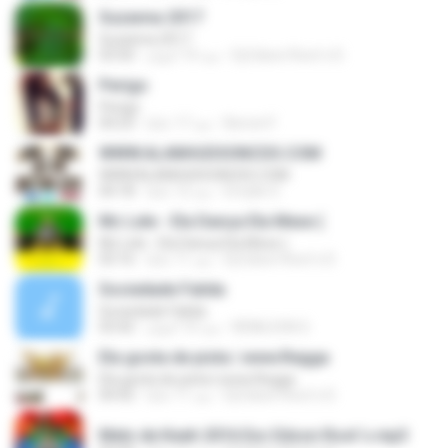
Suzanna 2017
Suzanna 2017
Dj Edson Root´s D.
منذ 10 أعوام
03:50
Perigo
Perigo
Beroni F.
منذ 17 عامًا
04:23
WWW.ALANHUDSONCDS.COM
WWW.ALANHUDSONCDS.COM
Emylle S.
منذ 12 عامًا
04:18
Mc Lele - Ela Dança Ela Mexe (
Mc Lele - Ela Dança Ela Mexe (
Dj Edson Root´s D.
منذ 11 عامًا
03:16
Sociedade Falida
Sociedade Falida
RENILSON S.
منذ 10 أعوام
03:42
Ela gosta de pista | www.Regga
Ela gosta de pista | www.Regga
Dj Edson Root´s D.
منذ 11 عامًا
04:42
Melo de Keeh 2016 Exc Edson Root´s.mp3