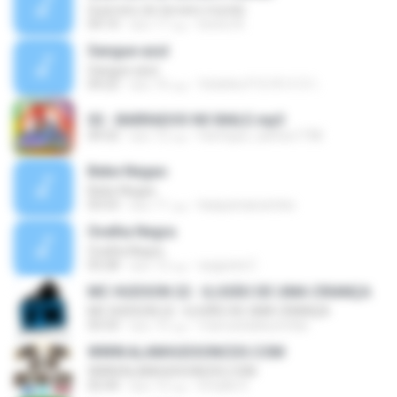
Guerreiro do terceiro mundo
breno N.
منذ 17 عامًا
04:10
Sangue azul
Sangue azul
Victinho P S I R I C O \.
منذ 16 عامًا
04:22
02 - BARRADOS NO BAILE.mp3
henrique_santos1758
منذ 12 عامًا
04:32
Bebe Negao
Bebe Negao
kaiquenascentes
منذ 11 عامًا
03:53
Ovelha Negra
Ovelha Negra
augusta C.
منذ 12 عامًا
03:28
MC HUDSON 22 - ILUSÃO DE UMA CRIANÇA
MC HUDSON 22 - ILUSÃO DE UMA CRIANÇA
marcustadeumttds
منذ 15 عامًا
03:33
WWW.ALANHUDSONCDS.COM
WWW.ALANHUDSONCDS.COM
Emylle S.
منذ 12 عامًا
02:44