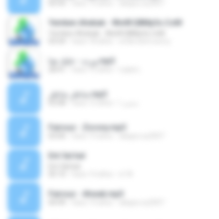
05:43
hace 19 años
aleppo.sy2007
Yemken Ahebak - WwW.Q8Mp3s.CoM
Yemken Ahebak - WwW.Q8Mp3s.CoM
03:54
hace 18 años
smile.dont.worry
ورده - خليك هنا.mp3
28:41
hace 15 años
Layla L.
شاطر شاطر.mp3
03:08
hace 15 años
سمير ا.
Fairouz - Zorony.mp3
03:00
hace 19 años
aleppo.sy2007
Ent 3al bal
Ent 3al bal
05:10
hace 14 años
d.18
Fairouz - Ahwak.mp3
04:49
hace 19 años
aleppo.sy2007