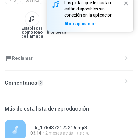
MP3
1,681 KB
Las pistas que le gustan
están disponibles sin
conexión en la aplicación
Abrir aplicación
Establecer
A la
Descargar
Compartir
como tono
biblioteca
de llamada
Reclamar
Comentarios
0
Más de esta lista de reproducción
Tik_1764372122216.mp3
03:14
2 meses atrás
แดง จ.