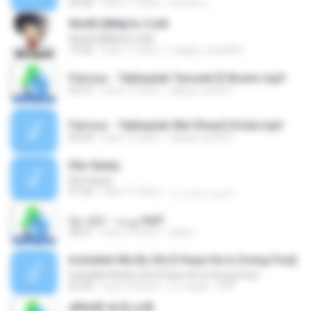
03:56
hace 17 años
the.lion.o
WwW.Q8Mp3s.CoM
WwW.Q8Mp3s.CoM
19:50
hace 17 años
magdy_elsaid64
Fairouz - 7abbaytak Tanseet El Nowm.mp3
05:37
hace 19 años
aleppo.sy2007
Fairouz - 7abbaytak Wel Shaw2 En2al.mp3
03:24
hace 19 años
aleppo.sy2007
Ella 9alaty
Ella 9alaty
01:54
hace 12 años
جعرون عيسى ح.
ورده - خليك هنا.mp3
28:41
hace 14 años
layla L.
Inshallah Ma Bu Shi [I Hope He Is Doing Fine]
Inshallah Ma Bu Shi [I Hope He Is Doing Fine]
03:50
hace 18 años
a_magdi_1987
aMeeR eLGLooB