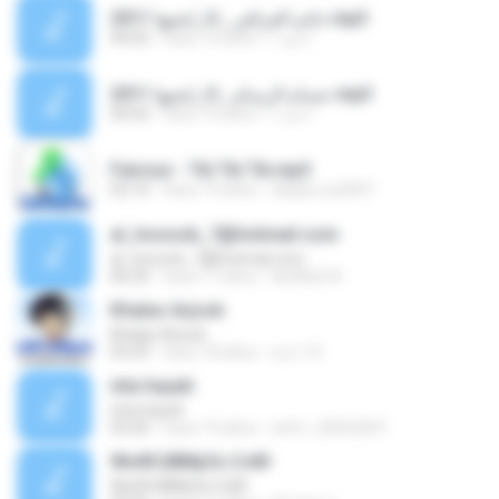
حاتم العراقي _الا_ابجيها 2011.mp3
04:02
hace 16 años
احمد ا.
حسام الرسام _الا_ابجيها 2011.mp3
04:02
hace 16 años
احمد ا.
Fairouz - Tik Tik Tik.mp3
02:10
hace 19 años
aleppo.sy2007
al_hoooob_7@hotmail.com
al_hoooob_7@hotmail.com
06:20
hace 17 años
No0No0 A.
Khalas Arjook
Khalas Arjook
03:29
hace 18 años
a.z.r.10
inta hayati
inta hayati
03:20
hace 19 años
whfv_20052001
WwW.Q8Mp3s.CoM
WwW.Q8Mp3s.CoM