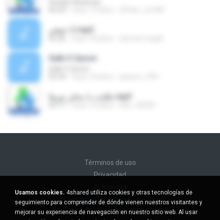
Ghadar Alzaman
06:43
hace 19 años
dffder_rer940
أنا خوفي.mp3
05:26
hace 18 años
ahmed magdi
Galb O 3yoon
Galb O 3yoon
05:44
hace 18 años
jassom_999
طلعت يا محلي نورها.mp3
03:17
hace 19 años
hbo_20000
Términos de uso
Privacidad
Asistencia
Usamos cookies.
4shared utiliza cookies y otras tecnologías de
No venda mi información personal
seguimiento para comprender de dónde vienen nuestros visitantes y
No comparta mi información personal
mejorar su experiencia de navegación en nuestro sitio web. Al usar