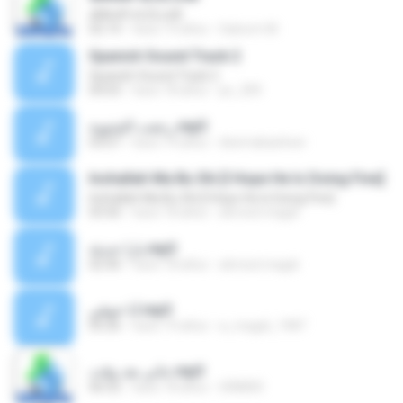
aMeeR eLGLooB
02:14
hace 19 años
Saloom M.
Spanish Sound Track 2
Spanish Sound Track 2
04:03
hace 18 años
ps_200
رجعت الشتوية.mp3
03:07
hace 14 años
deemabasheer
Inshallah Ma Bu Shi [I Hope He Is Doing Fine]
Inshallah Ma Bu Shi [I Hope He Is Doing Fine]
03:50
hace 18 años
ahmed magdi
يارا حديثة.mp3
02:40
hace 18 años
ahmed magdi
أنا خوفي.mp3
05:26
hace 19 años
a_magdi_1987
جاني بعد وقت.mp3
06:52
hace 18 años
GRIM00