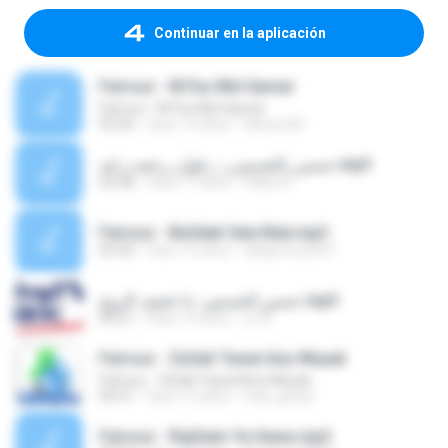
Continuar en la aplicación
Fairouz - Ni7na Wel Qamar
Fairouz - Ni7na Wel Qamar
03:26
hace 14 años
Marwa M.
حسين_الجسمي_-_قول_رجعت_ليه.mp3
03:48
hace 17 años
Walid A.
Fairouz - Ba3dak 3ala Baly.mp3
03:50
hace 19 años
aleppo.sy2007
حسين الجسمي -يا خفيف الروح.mp3
04:21
hace 14 años
d.18
Fairouz - Za3ali Tawal Ana Weyak
Fairouz - Za3ali Tawal Ana Weyak
04:31
hace 12 años
Fadi_ghzal
Fairouz - Raj3een Ya Hawa.mp3