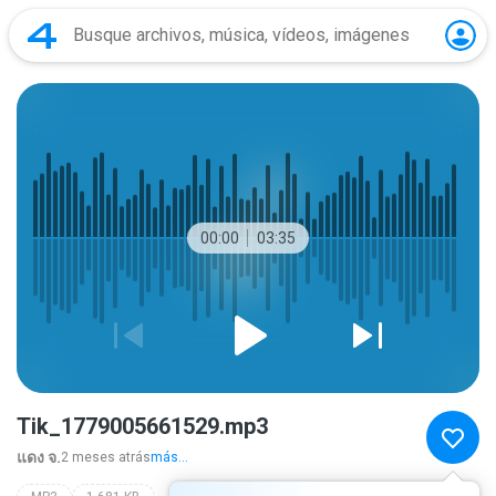
00:00
03:35
Tik_1779005661529.mp3
แดง จ.
2 meses atrás
más...