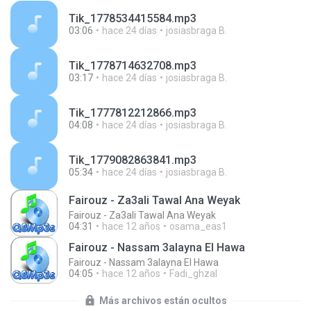
Tik_1778534415584.mp3
03:06
hace 24 días
josiasbraga B.
Tik_1778714632708.mp3
03:17
hace 24 días
josiasbraga B.
Tik_1777812212866.mp3
04:08
hace 24 días
josiasbraga B.
Tik_1779082863841.mp3
05:34
hace 24 días
josiasbraga B.
Fairouz - Za3ali Tawal Ana Weyak
Fairouz - Za3ali Tawal Ana Weyak
04:31
hace 12 años
osama_eas1
Fairouz - Nassam 3alayna El Hawa
Fairouz - Nassam 3alayna El Hawa
04:05
hace 12 años
Fadi_ghzal
Más archivos están ocultos