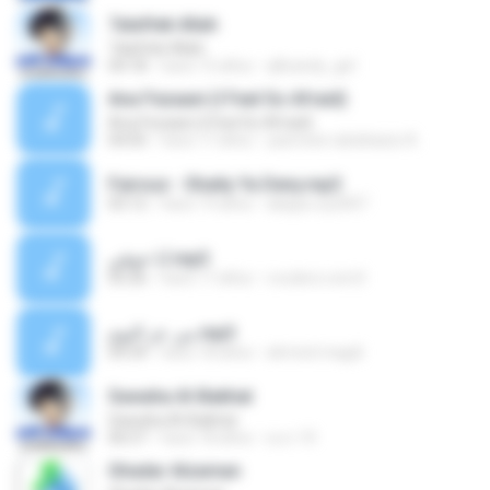
7alaftek Allah
7alaftek Allah
04:18
hace 15 años
q8candy_girl
Ana Fezaani (I Feel So Afraid)
Ana Fezaani (I Feel So Afraid)
04:05
hace 17 años
yasmeen abdelaziz A.
Fairouz - Sha6y Ya Deny.mp3
03:12
hace 19 años
aleppo.sy2007
أنا خوفي.mp3
05:26
hace 17 años
vcoderz.com3
من عز النوم.mp3
04:34
hace 18 años
ahmed magdi
Sawaha Al-Bakhat
Sawaha Al-Bakhat
06:57
hace 18 años
a.z.r.10
Ghadar Alzaman