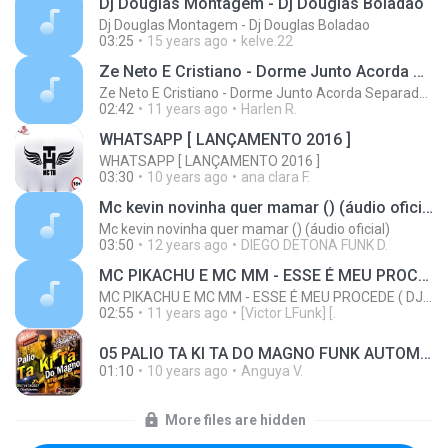
Dj Douglas Montagem - Dj Douglas Boladao
Dj Douglas Montagem - Dj Douglas Boladao
03:25
15 years ago
kelve.22
Ze Neto E Cristiano - Dorme Junto Acorda Separado - Top 20 Sertanejas de 2015
Ze Neto E Cristiano - Dorme Junto Acorda Separado - Top 20 Sertanejas de 2015
02:42
11 years ago
Harlen R.
WHATSAPP [ LANÇAMENTO 2016 ]
WHATSAPP [ LANÇAMENTO 2016 ]
03:30
10 years ago
ana clara F.
Mc kevin novinha quer mamar () (áudio oficial)
Mc kevin novinha quer mamar () (áudio oficial)
03:50
12 years ago
DIEGO DETONA FUNK D.
MC PIKACHU E MC MM - ESSE É MEU PROCEDE ( DJ CARLINHOS DA S.R )
MC PIKACHU E MC MM - ESSE É MEU PROCEDE ( DJ CARLINHOS DA S.R )
02:55
11 years ago
[Victor LFunk] [.
05 PALIO TA KI TA DO MAGNO FUNK AUTOMOTIVO VOLUME 01.mp3
01:10
10 years ago
Anguya V.
More files are hidden