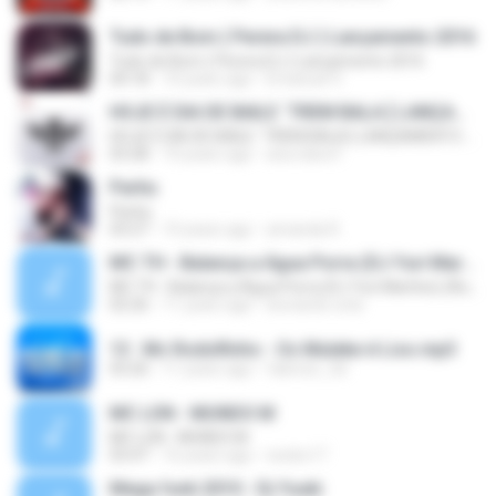
Tudo de Bom ( Perera DJ ) Lançamento 2016
Tudo de Bom ( Perera DJ ) Lançamento 2016
04:18
10 years ago
Emanuel V.
HOJE É DIA DE BAILE ´TREM BALA [ LANÇAMENTO 2016 ]
HOJE É DIA DE BAILE ´TREM BALA [ LANÇAMENTO 2016 ]
03:28
10 years ago
ana clara F.
Partiu
Partiu
03:27
10 years ago
amanda R.
MC TH - Balança a Água Porra (DJ Yuri Martins) (Áudio Oficial) Lançamento 2016
MC TH - Balança a Água Porra (DJ Yuri Martins) (Áudio Oficial) Lançamento 2016
02:26
11 years ago
leonardo.cota
13 . Mc Rodolfinho - Os Muleke é Liso.mp3
03:26
11 years ago
fabricio_3d
MC LON - MUNDO M
MC LON - MUNDO M
03:47
16 years ago
necko17
Mega funk 2010 - Dj Yuuki