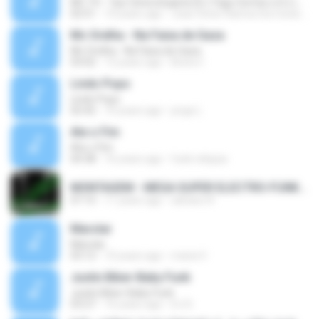
MC TH - Tipo Ginecologista (DJ Yago Gomes e DJ LD do Martins) (Áudio Oficial) Lançamento 2016
02:51
10 years ago
Joao Victor Ramos Da Costa R.
Mc Orelha - Na Faixa de Gaza
Mc Orelha - Na Faixa de Gaza
03:02
12 years ago
Breno Í.
Lindo Popo
Lindo Popo
02:42
10 years ago
jorge L.
Ate o Fim
Ate o Fim
04:38
16 years ago
funk reliquia
MONTAGEM - MEGA SUPER ELECTRO-FUNK [LANÇAMENTO 2015].mp3
07:15
11 years ago
adriano R.
Marolar
Marolar
03:12
10 years ago
maria V.
Justin Biber-Baby Funk
Justin Biber-Baby Funk
03:27
16 years ago
DJ D.