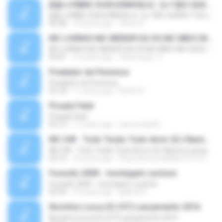
[b][c=39]MC DUDUZINHO[/c] - [c=1]EU QUERO TU[/c] (( [c=39]CD DA RADIO MANDELA DIGITAL[/c] ))[/b]
[b][c=39]MC DUDUZINHO[/c] - [c=1]EU QUERO TU[/c] (( [c=39]CD DA RADIO MANDELA DIGITAL[/c] ))[/b]
02:28
14 years ago
Victor D.
MC LIVINHO MC MENOR DA VG MC MM E MC DUDU - TREINAMENTO DAS PEPECA ( DJ CARLINHOS DA S.R )
MC LIVINHO MC MENOR DA VG MC MM E MC DUDU - TREINAMENTO DAS PEPECA ( DJ CARLINHOS DA S.R )
03:01
12 years ago
mhenrique_9
Predador de Perereca
Predador de Perereca
03:18
11 years ago
Kelvin R.
Picada Fatal
Picada Fatal
03:12
11 years ago
caio.bredy92
MC GW - Todo Tesão Todo Amor (DJ Nanno) Lançamento 2016
MC GW - Todo Tesão Todo Amor (DJ Nanno) Lançamento 2016
02:15
10 years ago
RuanSamtosdeMelo1313 S.
Furacão 2000 - montagem cyclone
Furacão 2000 - montagem cyclone
02:55
14 years ago
gabriel G.
Novinha Louca (DJ R7) Lançamento 2016
Novinha Louca (DJ R7) Lançamento 2016