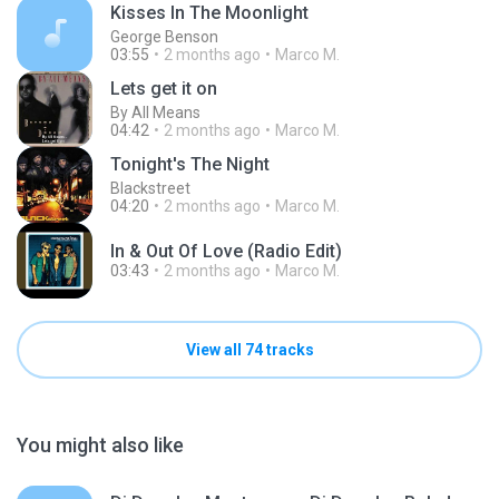
Kisses In The Moonlight
George Benson
03:55
2 months ago
Marco M.
Lets get it on
By All Means
04:42
2 months ago
Marco M.
Tonight's The Night
Blackstreet
04:20
2 months ago
Marco M.
In & Out Of Love (Radio Edit)
03:43
2 months ago
Marco M.
View all 74 tracks
You might also like