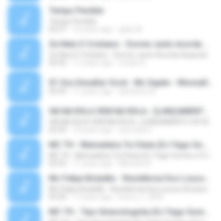
Tempo Perdido
Tempo Perdido
02:57
10 years ago
gaby M.
Ze Neto E Cristiano - Dorme Junto Acorda Separado - Top 20 Sertanejas de 2015
Ze Neto E Cristiano - Dorme Junto Acorda Separado - Top 20 Sertanejas de 2015
02:42
11 years ago
renato S.
01 Vou Desafiar Você - Mc Sapão - MonzaDJ Tocando só as Melhores (2).mp3
03:59
11 years ago
danisilva.3d
VAI NA ROLA VEM NA ROLA ♪ [LANÇAMENTO 2016]
VAI NA ROLA VEM NA ROLA ♪ [LANÇAMENTO 2016]
02:59
10 years ago
ana clara F.
MC TH - Mamadeira Ta Cheia (DJ Yago Gomes e DJ LD do Martins) Lançamento Oficial 2016
MC TH - Mamadeira Ta Cheia (DJ Yago Gomes e DJ LD do Martins) Lançamento Oficial 2016
02:55
11 years ago
Mariana A.
Mc Felipe Boladão - Residência Dos Loucos (Exclusividade ToPFunk) Vrs Original
Mc Felipe Boladão - Residência Dos Loucos (Exclusividade ToPFunk) Vrs Original
03:20
17 years ago
bruno_f_2006
MC TH - Tipo Ginecologista (DJ Yago Gomes e DJ LD do Martins) (Áudio Oficial) Lançamento 2016