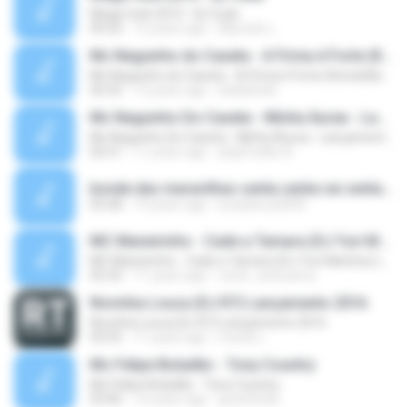
Mega funk 2010 - Dj Yuuki
09:23
12 years ago
Marcelo L.
Mc Neguinho do Caxeta - A Firma é Forte (Kondzilla) Lançamento 2013
Mc Neguinho do Caxeta - A Firma é Forte (Kondzilla) Lançamento 2013
02:52
13 years ago
bielloko66
Mc Neguinho Do Caxeta - Minha Áurea - Lançamento 2015
Mc Neguinho Do Caxeta - Minha Áurea - Lançamento 2015
02:51
11 years ago
playFunkbr B.
bonde das maravilhas senta senta vai senta.mp3
03:28
14 years ago
lucasbeca2009
MC Maneirinho - Cade a Tamara (DJ Yuri Martins) Lançamento Oficial 2015
MC Maneirinho - Cade a Tamara (DJ Yuri Martins) Lançamento Oficial 2015
02:32
11 years ago
victor_araruama
Novinha Louca (DJ R7) Lançamento 2016
Novinha Louca (DJ R7) Lançamento 2016
03:55
11 years ago
murilo L.
Mc Felipe Boladão - Tony Country
Mc Felipe Boladão - Tony Country
03:06
16 years ago
guzinho66