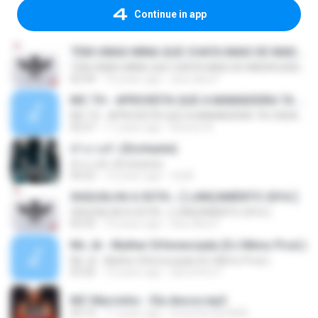
Continue in app
TEM UMAS MINA QUE CHATA MAIS DE MADRUGADA CHORA ♫ [LANÇAMENTO 2015]
TEM UMAS MINA QUE CHATA MAIS DE MADRUGADA CHORA ♫ [LANÇAMENTO 2015]
02:44
10 years ago
ana clara F.
MC TH - APROVEITA QUE A MAMADEIRA TA CHEIA (LANÇAMENTO OFICIAL 2015)
MC TH - APROVEITA QUE A MAMADEIRA TA CHEIA (LANÇAMENTO OFICIAL 2015)
02:57
11 years ago
Brenno N.
คำบางคำ (Enchante)
คำบางคำ (Enchante)
04:22
12 years ago
chylll
XAQUALHA A XOTA ♪ [ LANÇAMENTO 2016 ]
XAQUALHA A XOTA ♪ [ LANÇAMENTO 2016 ]
02:52
10 years ago
ana clara F.
Mc Jk - Mulher Diferenciada (DJ Mimo Prod.)
Mc Jk - Mulher Diferenciada (DJ Mimo Prod.)
03:26
10 years ago
Djmoreno F.
MC Marcinho - Ela desce.mp3
03:14
11 years ago
brunoferrari3000