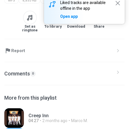
MP3
8,835 KB
all this pain
Liked tracks are available
offline in the app
Open app
Set as
To library
Download
Share
ringtone
Report
Comments
0
More from this playlist
Creep Inn
04:27
2 months ago
Marco M.