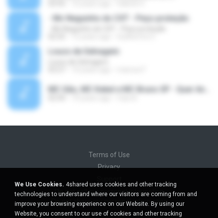
03:55
10 years ago
Gabriel V.
- Mc Neguinho do CXT - Peço proteção
- Mc Neguinho do CXT - Peço proteção
02:25
12 years ago
Guilherme S.
Louco de Selvagem
Louco de Selvagem
03:27
10 years ago
marcos F.
MC Gão, MC Kekel e MC Bruno SP - Quer Andar de Meiota (Perera DJ) Lançamento 2016.mp3
02:50
10 years ago
Caio B.
Terms of Use
Privacy
Support
We Use Cookies.
4shared uses cookies and other tracking
Do not sell my personal information
technologies to understand where our visitors are coming from and
Do not share my personal information
improve your browsing experience on our Website. By using our
Website, you consent to our use of cookies and other tracking