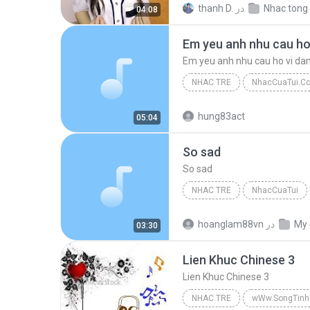
Nhac tong
در
thanh D.
04:08
Em yeu anh nhu cau ho
Em yeu anh nhu cau ho vi d
NHAC TRE
NhacCuaTui.C
Em yeu anh nhu cau ho vi dam
hung83act
05:04
So sad
So sad
NHAC TRE
NhacCuaTui
Nhac Tre
My 
در
hoanglam88vn
03:30
Lien Khuc Chinese 3
Lien Khuc Chinese 3
NHAC TRE