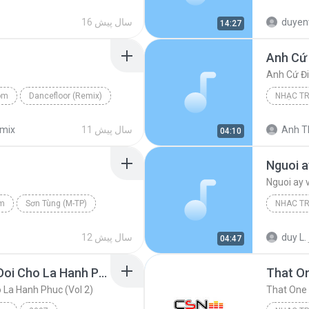
Lien Khuc Chinese 3
Lien Khu
duyen
16 سال پیش
14:27
Nhac Tr
Anh Cứ 
Anh Cứ Đi
om
Dancefloor (Remix)
NHẠC T
 Trẻ
Anh Cứ Đ
Anh Th
11 سال پیش
emix
04:10
Nguoi a
Nguoi ay 
om
Sơn Tùng (M-TP)
NHAC T
 Trẻ
Nguoi ay
duy L.
12 سال پیش
04:47
NonsTop Viet Remix - Doi Cho La Hanh Phuc (Vol 2)
That On
 La Hanh Phuc (Vol 2)
That One