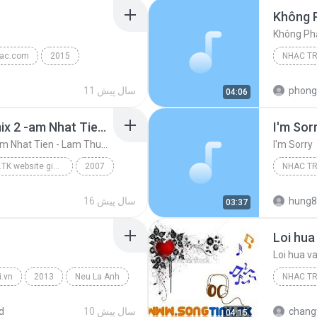
Không 
Không Ph
ac.com
2015
NHẠC T
Am Tham Ben Em
Không P
phong
11 سال پیش
04:06
Lien khuc Chinese Remix 2 -am Nhat Tien - Lam Thuy Van - Anh Minh - Le Nguyen
I'm Sor
Lien khuc Chinese Remix 2 -am Nhat Tien - Lam Thuy Van - Anh Minh - Le Nguyen
I'm Sorry
wWw.SongTinh.TK website giải trí hàng đầu Hà Tĩnh
2007
NHAC T
huy...
Khanh P
hung8
16 سال پیش
03:37
Nhac Tre
Loi hua
Loi hua v
.vn
2013
Neu La Anh
NHAC T
10 سال پیش
d
04:15