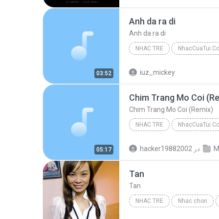
Anh da ra di
Anh da ra di
NHAC TRE
NhacCuaTui.C
Ho Ngoc Ha
Nhac Tre
iuz_mickey
03:52
Chim Trang Mo Coi (Re
Chim Trang Mo Coi (Remix)
NHAC TRE
NhacCuaTui.C
Dan Truong & Cam Ly
Chi
M
در
hacker19882002
05:17
Nhac Tre
Tan
Tan
NHAC TRE
Nhac chon
Nhac tre