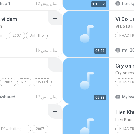
herok
12 سال پیش
 hop 1
1:10:07
Nhac Tr
 vi dam
Vi Do L
am
Vi Do La 
om
2007
Anh Tho
NHAC T
Nhac Tre
Quang D
mt_2
16 سال پیش
05:34
Cry on 
Cry on my
2007
Nini
So sad
NHAC T
Cry on m
Mylov
17 سال پیش
4shared
05:38
Lien Kh
Lien Khuc
wWw.SongTinh.TK website giải trí hàng đầu Hà Tĩnh
2007
NHAC T