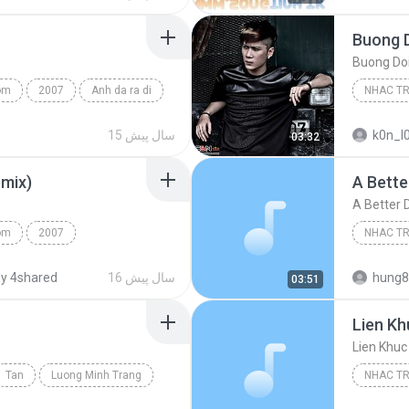
Loi hua 
Buong 
Buong Do
om
2007
Anh da ra di
NHAC T
Buong D
k0n_l
15 سال پیش
03:32
mix)
A Bette
A Better 
om
2007
NHAC T
m Trang Mo Coi (Remix)
Luong Gi
hung8
16 سال پیش
y 4shared
03:51
Lien Kh
Lien Khuc
Tan
Luong Minh Trang
NHAC T