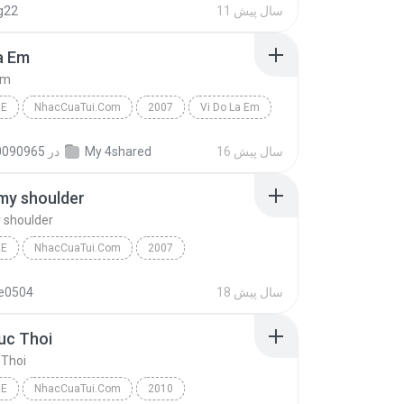
11 سال پیش
g22
e
a Em
Em
RE
NhacCuaTui.Com
2007
Vi Do La Em
ung
Nhac Tre
16 سال پیش
My 4shared
در
0090965
my shoulder
 shoulder
RE
NhacCuaTui.Com
2007
y shoulder
Dang cap nhat
Nhac Tre
18 سال پیش
e0504
uc Thoi
 Thoi
RE
NhacCuaTui.Com
2010