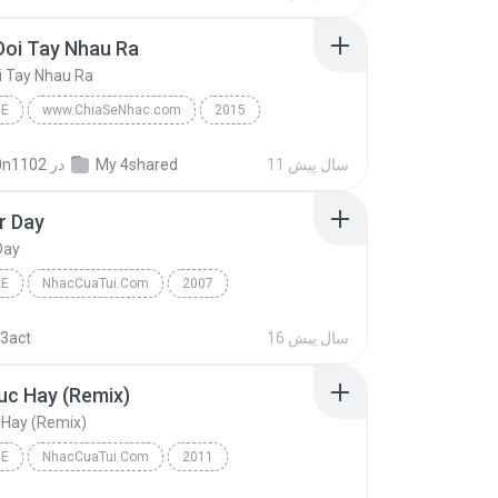
va em - Lam Chan Hai
Nhac Tre
Doi Tay Nhau Ra
i Tay Nhau Ra
RE
www.ChiaSeNhac.com
2015
oi Tay Nhau Ra
Nhac tre
LEG
11 سال پیش
My 4shared
در
0n1102
r Day
Day
RE
NhacCuaTui.Com
2007
a Huy
A Better Day
Nhac Tre
16 سال پیش
3act
uc Hay (Remix)
 Hay (Remix)
RE
NhacCuaTui.Com
2011
Van Quang Long , Pham Truong, dan Truong
Lien Khuc Hay (Remix)