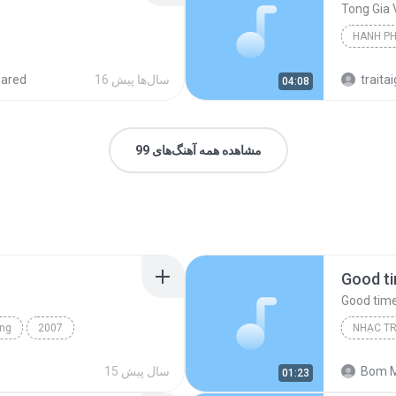
Tong Gia 
HANH PH
traitai
16 سال‌ها پیش
hared
04:08
مشاهده همه آهنگ‌های 99
Good t
Good tim
ung
2007
NHẠC T
inh my ya hee
Nhac Tre
Bom M
15 سال پیش
01:23