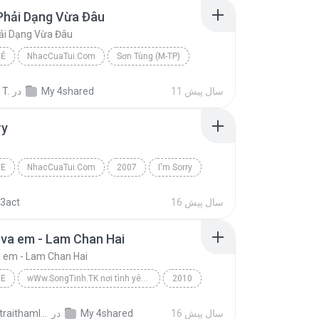
Phải Dạng Vừa Đâu
ải Dạng Vừa Đâu
RẺ
NhacCuaTui.Com
Sơn Tùng (M-TP)
hải Dạng Vừa Đâu
Nhạc Trẻ
11 سال پیش
My 4shared
در
 T.
ry
RE
NhacCuaTui.Com
2007
I'm Sorry
huong
Nhac Tre
16 سال پیش
3act
 va em - Lam Chan Hai
a em - Lam Chan Hai
RE
wWw.SongTinh.TK nơi tình yêu bắt đầu và mãi mãi
2010
wWw.SongTinh.TK âm nhạc kết nối tâm hồn
16 سال پیش
My 4shared
در
changtraithamlang_3288