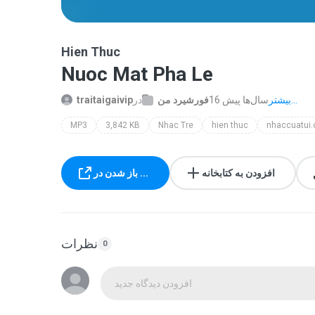
Hien Thuc
Nuoc Mat Pha Le
بیشتر...
16 سال‌ها پیش
فورشیرد من
در
traitaigaivip
MP3
3,842 KB
Nhac Tre
hien thuc
nhaccuatui
افزودن به کتابخانه
باز شدن در ...
نظرات
0
افزودن دیدگاه جدید