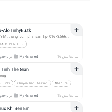
-AloTinhyEu.tk
Mr bong - Y!M : thang_con_pha_san_hp- 01673.566.995
-ALOTINHYEU.TK
Mr bong - Y!M : thang_con_pha_san_hp- 01673.566.99...
AloTinhyEu.tk
16 سال‌ها پیش
My 4shared
در
gaivip
Tinh The Gian
uong
TRUONG
Chuyen Tinh The Gian
Nhac Tre
15 سال‌ها پیش
My 4shared
در
gaivip
huc Khi Ben Em