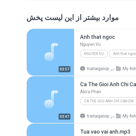
موارد بیشتر از این لیست پخش
Anh that ngoc
Nguyen Vu
NGUYEN VU
Anh that ngo
My 4s
در
traitaigaivip
03:57
Ca The Gioi Anh Chi C
Akira Phan
CA THE GIOI ANH CHI CAN EM
My 4s
در
traitaigaivip
03:47
Tua vao vai anh.mp3