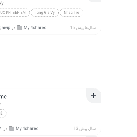
Vy
UC KHI BEN EM
Tong Gia Vy
Nhac Tre
15 سال‌ها پیش
My 4shared
در
gaivip
ime
e
RẺ
13 سال پیش
My 4shared
در
.