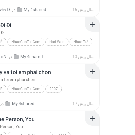
c Thoi
The Son,Minh Tuyet,Bang Kieu,Ngoc Lien
16 سال پیش
My 4shared
در
vhv D.
e
Đi Đi
 Đi
RẺ
NhacCuaTui.Com
Hari Won
Nhạc Trẻ
i Đi
10 سال پیش
My 4shared
در
i N.
y va toi em phai chon
va toi em phai chon
RE
NhacCuaTui.Com
2007
 va toi em phai chon
Luu Chi Vy
Nhac Tre
17 سال پیش
My 4shared
در
e Person, You
 Person, You