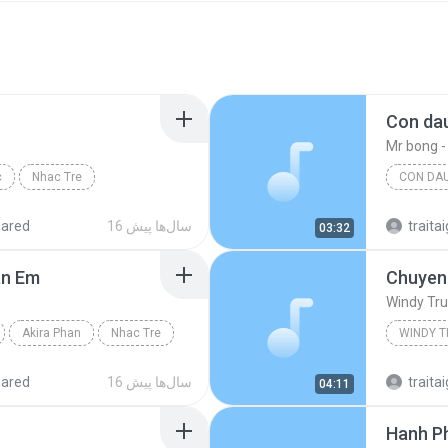
Con dau
c
Nhac Tre
CON DAU
traitai
16 سال‌ها پیش
hared
03:32
an Em
Chuyen 
Windy Tr
Akira Phan
Nhac Tre
WINDY 
traitai
16 سال‌ها پیش
hared
04:11
Hanh P