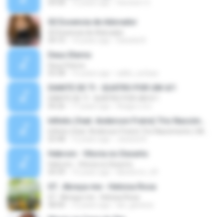
04:58
12 years ago
Hevinem S.
02 Essencia de Adorador
02 Essencia de Adorador
04:10
14 years ago
Daniela N.
Deus Eterno
Deus Eterno
03:38
15 years ago
adilio_sufasa
DIANTE DE TI - QUATRO POR UM 4/1
DIANTE DE TI - QUATRO POR UM 4/1
04:26
17 years ago
thiago.o.d.s
Infinito (feat. Anderson Freire) Trio Nascimento ( Michelle Nascimento, Wilian Nascimento e Gisele
Infinito (feat. Anderson Freire) Trio Nascimento ( Michelle Nascimento, Wilian Nascimento e Gisele
03:48
12 years ago
Jessica A.
Hebrom - Vitoria no Deserto
Hebrom - Vitoria no Deserto
04:39
15 years ago
kikoterror_69
07.. Abraça-me - Heloisa Rosa
07.. Abraça-me - Heloisa Rosa
08:40
12 years ago
lari_gessica