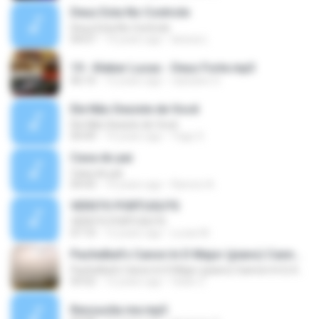
Deus Esta No Controle
Deus Esta No Controle
04:07
14 years ago
larissa L.
19 - Kleber Lucas - Deus Forte.mp3
06:10
12 years ago
cassiano S.
Ele Não Desiste de Você
Ele Não Desiste de Você
04:49
14 years ago
Yago S.
Casa do pai
Casa do pai
04:43
14 years ago
Ramon A.
VERS?O PORTUGU?S
VERS?O PORTUGU?S
07:10
12 years ago
Lucas M.
Pachelbel's Canon In D Major (piano) Cannon In D, Kanon In
Pachelbel's Canon In D Major (piano) Cannon In D, Kanon In
03:52
12 years ago
fatan Z.
Ressucita me.mp3