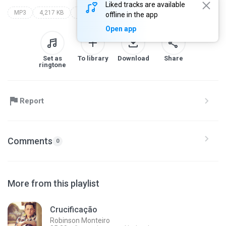
Liked tracks are available
MP3
4,217 KB
Gospel
é só crer
robinson monteiro
offline in the app
Open app
Set as
To library
Download
Share
ringtone
Report
Comments
0
More from this playlist
Crucificação
Robinson Monteiro