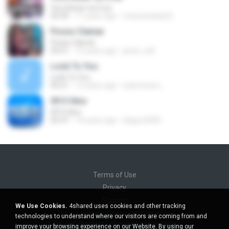
Vou Deixar na Cruz
04:39
11 years ago
mauriciodias22
Posso Clamar
Posso Clamar
04:21
13 years ago
jesse_will
Look To You
Look To You
05:21
12 years ago
edumineiro_
09 O Hino
09 O Hino
05:47
14 years ago
lukgon2009
Terms of Use
Privacy
Support
We Use Cookies.
4shared uses cookies and other tracking
Do not sell my personal information
technologies to understand where our visitors are coming from and
Do not share my personal information
improve your browsing experience on our Website. By using our