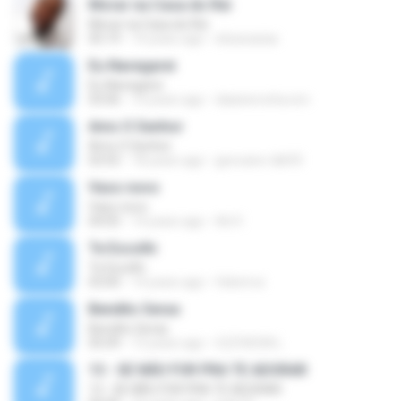
Morar na Casa do Rei
Morar na Casa do Rei
05:19
14 years ago
elizacaxias
Eu Navegarei
Eu Navegarei
03:06
14 years ago
daianerocha.icm
Amo O Senhor
Amo O Senhor
03:55
18 years ago
geovane-tdb93
Vaso novo
Vaso novo
04:05
14 years ago
Ad V.
Te Escolhi
Te Escolhi
03:00
14 years ago
felixmvz
Bendito Seras
Bendito Seras
05:09
13 years ago
CLÉVISON L.
13 - SE NÃO FOR PRA TE ADORAR
13 - SE NÃO FOR PRA TE ADORAR