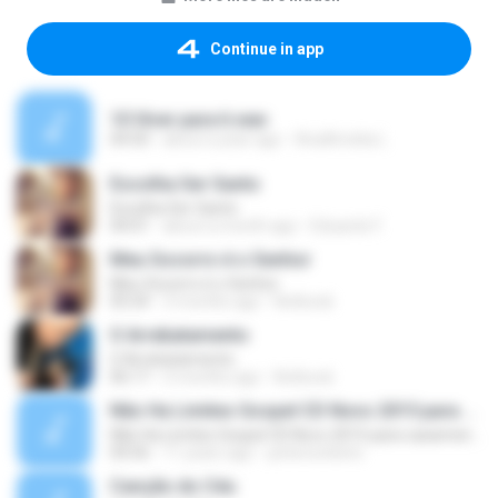
Continue in app
10 Viver para ti.wav
04:50
about a year ago
AnaAmelia L.
Escolha Ser Santo
Escolha Ser Santo
04:01
about a month ago
Eduardo F.
Meu Socorro é o Senhor
Meu Socorro é o Senhor
05:54
3 months ago
Notbook
O Arrebatamento
O Arrebatamento
06:17
3 months ago
Notbook
Não Ha Limites Gospel CD Novo 2015 para casamento casal musica romantica
Não Ha Limites Gospel CD Novo 2015 para casamento casal musica romantica
04:56
11 years ago
petersonbeto
Canção do Céu