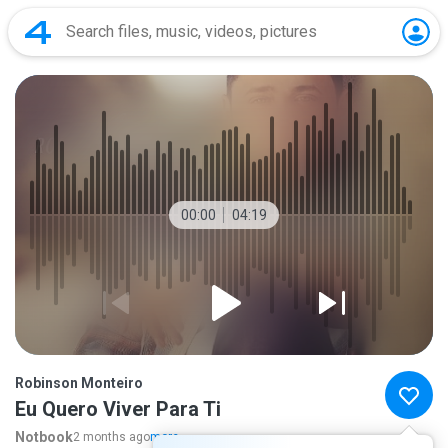
00:00
04:19
Robinson Monteiro
Eu Quero Viver Para Ti
Notbook
2 months ago
more...