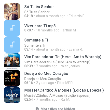
Só Tu és Senhor
Só Tu és Senhor
04:18
about a month ago
Eduardo F.
Viver para Ti.mp3
07:07
10 months ago
arthur M.
Somente a Ti
Somente a Ti
03:14
about a month ago
Evania R.
Vim Para adorar-Te (Here I Am to Worship)
Vim Para adorar-Te (Here I Am to Worship)
06:39
7 months ago
ralan_carlos
Desejo do Meu Coração
Desejo do Meu Coração
06:16
2 years ago
Piter MPR
Moisés\Cântico À Moisés (Edição Especial)
Moisés\Cântico À Moisés (Edição Especial)
02:54
7 months ago
Rui M.
More files are hidden