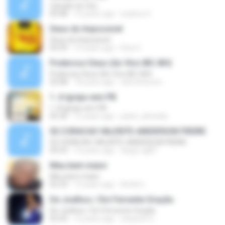
Canção do Céu
05:08
14 years ago
isadora C.
Deus do Impossivel
Deus do Impossivel
04:39
15 years ago
Elza C.
Poderoso Deus (Ao Vivo IBC-BH)
Poderoso Deus (Ao Vivo IBC-BH)
03:08
18 years ago
distritolouvor
1. A Igreja vem PB
1. A Igreja vem PB
05:30
12 years ago
julieti_almeida
02 CORACAO VALENTE-ANDERSON FREIRE
02 CORACAO VALENTE-ANDERSON FREIRE
04:33
14 years ago
diego.cgl87
Meu bem maior
Meu bem maior
02:33
13 years ago
André L.
De Joelhos / Em Fervente Oração
De Joelhos / Em Fervente Oração
05:43
12 years ago
eduardo S.