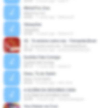
04:45
16 years ago
ludy19
Minist?rio Zoe
Minist?rio Zoe
04:05
11 years ago
Rebecca D.
Situações
Situações
03:50
12 years ago
Roberto D.
02.. Te amaria outra vez - Fernanda Brum
02.. Te amaria outra vez - Fernanda Brum
04:26
18 years ago
andressafsantana23
Eyshila-Fala Comigo
Eyshila-Fala Comigo
06:13
11 years ago
Geane S.
Deus, Tu és Santo
Deus, Tu és Santo
05:53
16 years ago
dml_lima
A GLÓRIA DA SEGUNDA CASA
A GLÓRIA DA SEGUNDA CASA
04:49
14 years ago
chaysuedeaguiar
Vou Deixar na Cruz