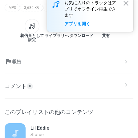
お気に入りのトラックはア
MP3
3,680 KB
Domestic(J-Pops)
callalily
destination
プリでオフライン再生でき
ます
アプリを開く
着信音として
ライブラリへ
ダウンロード
共有
設定
報告
コメント
0
このプレイリストの他のコンテンツ
Lil Eddie
Statue