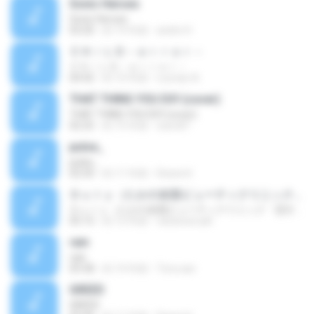
Sonic Heroes
Sonic Heroes
03:20
約 14 年前
andre H.
ＣＨｉＬＤ－ｅｒｒｏｒ－
ＣＨｉＬＤ－ｅｒｒｏｒ－
04:42
約 10 年前
Leonan A.
THAT THING YOU DO! (cover)
THAT THING YOU DO! (cover)
02:25
約 15 年前
warc87
pulse_
pulse_
02:50
約 11 年前
Deseret
Ｄｕｔｙ（たかの友梨ビューティクリニック「恋する白肌」ＣＭソング）
Ｄｕｔｙ（たかの友梨ビューティクリニック「恋する白肌」ＣＭソング）
05:15
約 12 年前
odranoel.adl
rain
rain
05:58
約 14 年前
Tora san
GREED
GREED