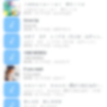
Ｉｍｍａｔｅｒｉａｌ Ｗｈｉｔｅ
Ｉｍｍａｔｅｒｉａｌ Ｗｈｉｔｅ
05:41
約 15 年前
purewing02
Grow Up
Grow Up
03:33
約 13 年前
MARYSO S.
ＡＲＴ ＯＦ ＬＩＦＥ（ラジオ・エディット）
ＡＲＴ ＯＦ ＬＩＦＥ（ラジオ・エディット）
04:53
約 19 年前
nong_dan_
1000 WORDS
1000 WORDS
06:00
約 14 年前
Jennifer R.
If you want
If you want
04:00
約 12 年前
ja5on Y.
ｓｅｃｒｅｔ ｂａｓｅ～君がくれたもの～（ＣＢＣ制作・ＴＢＳ系ドラマ３０「キッズ・ウォー３」主題歌）
ｓｅｃｒｅｔ ｂａｓｅ～君がくれたもの～（ＣＢＣ制作・ＴＢＳ系ドラマ３０「キッズ・ウォー３」主題歌）
04:56
約 14 年前
T.ซังแง
ＢＬＵＥ ＢＬＯＯＤ
ＢＬＵＥ ＢＬＯＯＤ