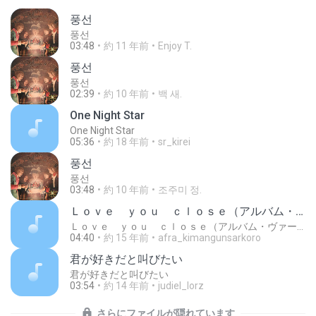
풍선
풍선
03:48
約 11 年前
Enjoy T.
풍선
풍선
02:39
約 10 年前
백 새.
One Night Star
One Night Star
05:36
約 18 年前
sr_kirei
풍선
풍선
03:48
約 10 年前
조주미 정.
Ｌｏｖｅ ｙｏｕ ｃｌｏｓｅ（アルバム・ヴァージョン）
Ｌｏｖｅ ｙｏｕ ｃｌｏｓｅ（アルバム・ヴァージョン）
04:40
約 15 年前
afra_kimangunsarkoro
君が好きだと叫びたい
君が好きだと叫びたい
03:54
約 14 年前
judiel_lorz
さらにファイルが隠れています