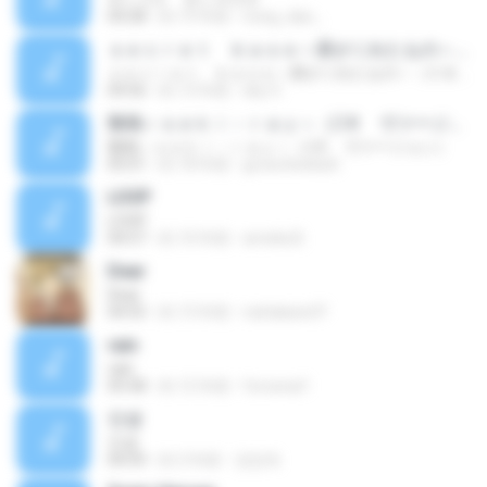
04:28
約 19 年前
nong_dan_
ｓｅｃｒｅｔ ｂａｓｅ～君がくれたもの～（ＣＢＣ制作・ＴＢＳ系ドラマ３０「キッズ・ウォー３」主題歌）
ｓｅｃｒｅｔ ｂａｓｅ～君がくれたもの～（ＣＢＣ制作・ＴＢＳ系ドラマ３０「キッズ・ウォー３」主題歌）
04:56
約 13 年前
sky O.
鶺鴒～ｓｅｋｉ－ｒａｙ～（Ｒ ヴァージョン）
鶺鴒～ｓｅｋｉ－ｒａｙ～（Ｒ ヴァージョン）
05:01
約 18 年前
growcheekatt
LOOP
LOOP
04:57
約 10 年前
amelia B.
Dear
Dear
04:55
約 13 年前
nattakand P.
rain
rain
05:58
約 12 年前
forosnai1
인생
인생
04:59
約 3 年前
권정옥