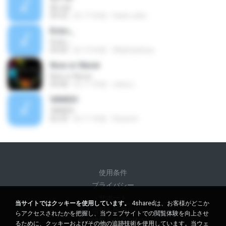
星の砂
04:32
約 17 年前
helen-elen
Ð±¤«_
Ð±¤«_
04:00
約 13 年前
AldyOrpheus
Now or Never
Now or Never
04:08
約 11 年前
ratsa L.
VANISH
VANISH
02:29
約 11 年前
Deseret
使用条件
プライバシー
サポート
当サイトではクッキーを使用しています。
4sharedは、お客様がどこか
個人情報を販売しない
らアクセスされたかを把握し、当ウェブサイトでの閲覧体験を向上させ
個人情報を共有しない
るために、クッキーおよびその他の追跡技術を使用しています。当ウェ