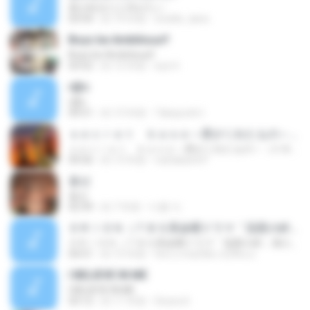
君が好きだと叫びたい
03:54
約 14 年前
enielle_laine
Boys be Ambitious!!
Boys be Ambitious!!
03:52
約 12 年前
luiz H.
r@c
r@c
04:51
約 13 年前
Takayoshi I.
ｓｅｃｒｅｔ ｂａｓｅ～君がくれたもの～（ＣＢＣ制作・ＴＢＳ系ドラマ３０「キッズ・ウォー３」主題歌）
ｓｅｃｒｅｔ ｂａｓｅ～君がくれたもの～（ＣＢＣ制作・ＴＢＳ系ドラマ３０「キッズ・ウォー３」主題歌）
04:56
約 13 年前
nattakand P.
풍선
풍선
02:39
約 7 年前
다롱 아.
ＯＲＩＯＮ（ＴＢＳ系金曜ドラマ「流星の絆」挿入歌）
ＯＲＩＯＮ（ＴＢＳ系金曜ドラマ「流星の絆」挿入歌）
04:51
約 15 年前
hiro.o.ma23ko-s23hu.u
I BELIEVE IN ME
I BELIEVE IN ME
03:12
約 11 年前
Deseret