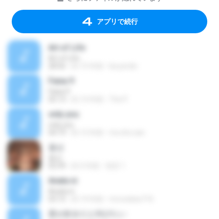
アプリで続行
Art of Life
Art of Life
28:56
約 15 年前
ka.yendo
Faixa 9
Faixa 9
05:13
約 14 年前
The P.
only you
only you
04:19
約 12 年前
ms.sho.san
풍선
풍선
02:39
約 5 年前
현준 1.
Anata ni
Anata ni
03:15
約 14 年前
mrcookies716
君が好きだと叫びたい