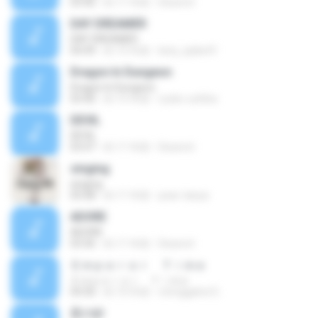
03:40
約 11 年前
Deseret
DAY DREAMER
DAY DREAMER
04:49
約 15 年前
kenj_spike41
Dragon In Dungeon
Dragon In Dungeon
03:40
約 15 年前
ryoko-uchiha
DEVIL
DEVIL
03:47
約 11 年前
Deseret
singing
singing
05:08
約 11 年前
pear-tanya
ADORE
ADORE
03:36
約 11 年前
Deseret
Ｅｍｐｅｒｏｒ Ｔｉｍｅ
Ｅｍｐｅｒｏｒ Ｔｉｍｅ
04:30
約 10 年前
otonggahol G.
星の砂