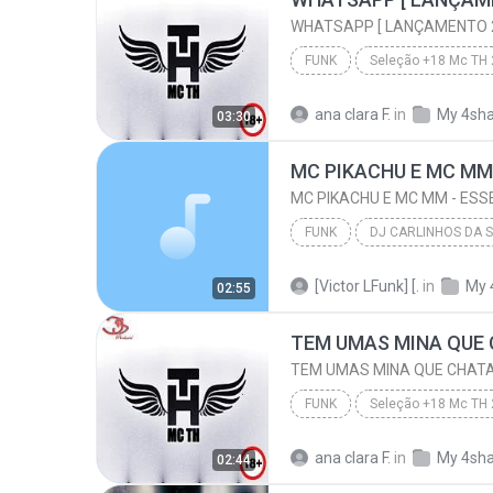
WHATSAPP [ LANÇAMENTO 2
FUNK
Seleção +18 Mc TH
WHATSAPP [ LANÇAMENTO 2016 ]
ana clara F.
in
My 4sh
03:30
FUNK
DJ CARLINHOS DA S.R ( CONTATO PRA 
[Victor LFunk] [.
in
My 
02:55
MC PIKACHU E MC MM - ESSE É MEU PROCEDE (
FUNK
Seleção +18 Mc TH
TEM UMAS MINA QUE CHATA MAIS DE MADRUGADA CHORA
ana clara F.
in
My 4sh
02:44