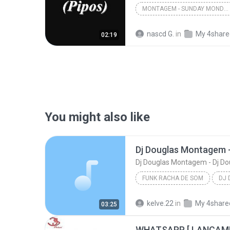
MONTAGEM - SUNDAY MONDAY (PIPOS)
nascd G.
in
My 4share
02:19
You might also like
Dj Douglas Montagem - Dj Do
FUNK RACHA DE SOM
Funk Racha de Som
kelve.22
in
My 4share
03:25
Dj Douglas Montagem - Dj Douglas Boladao
WHATSAPP [ LANÇAME