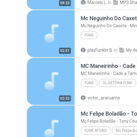
Marcelo L.
in
MP3 Sha
09:23
FUNK
playFunkbr B.
in
My 4
02:51
FUNK
GL DETONA FUNK
MC Maneirinho - Cade a Tamara (DJ Y
victor_araruama
02:32
Mc Felipe Boladão - T
Mc Felipe Boladão - Tony Cou
FUNK ATUAIS