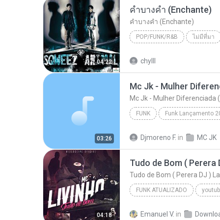
คำบางคำ (Enchante)
คำบางคำ (Enchante)
POP/FUNK/R&B
ไม่มีที่มา
SQWEEZ ANIMAL
คำบางคำ
chylll
04:22
Mc Jk - Mulher Diferenciada 
FUNK
Funk Lançamento 2
Mc Jk - Mulher Diferenciada (DJ Mimo Prod.)
Djmoreno F.
in
MC JK
03:26
Tudo de Bom ( Perera DJ ) 
FUNK ATUALIZADO
youtub
2016
Emanuel V.
in
Downlo
04:18