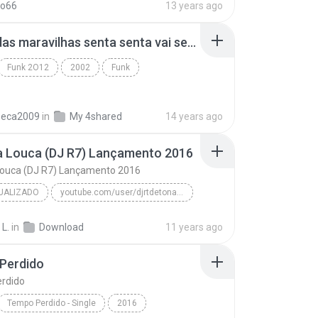
ko66
13 years ago
bonde das maravilhas senta senta vai senta.mp3
Funk 2O12
2002
Funk
beca2009
in
My 4shared
14 years ago
a Louca (DJ R7) Lançamento 2016
Louca (DJ R7) Lançamento 2016
UALIZADO
youtube.com/user/djrtdetonafunk
MC Menor da VG
 L.
in
Download
11 years ago
Novinha Louca (DJ R7) Lançamento 2016
Funk Atualizado
Perdido
rdido
Tempo Perdido - Single
2016