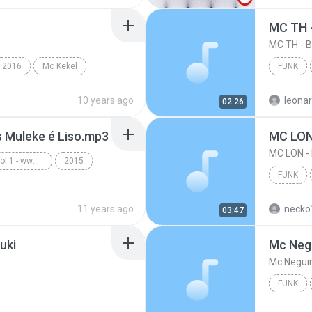
2016
Mc Kekel
FUNK
10 years ago
leona
02:26
s Muleke é Liso.mp3
MC LON
MC LON 
Funk Ostentação - Vol.1 - www.musicasparabaixar.org
2015
FUNK
Funk
MC LON 
11 years ago
necko
03:47
uki
FUNK