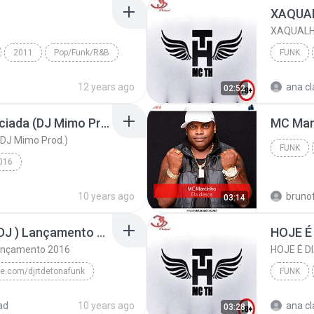
XAQUALHA
2011
Pop/Funk/R&B
FUNK
 (Enchante)
12 years ago
ana cl
02:52
Mc Jk - Mulher Diferenciada (DJ Mimo Prod.)
MC Marc
(DJ Mimo Prod.)
FUNK
016
MC JK
Funk
10 years ago
bruno
03:14
Tudo de Bom ( Perera DJ ) Lançamento 2016
Lançamento 2016
e.com/djrtdetonafunk
FUNK
Tudo de Bom ( Perera DJ ) Lançamento 2016
MC Livinho
ad
10 years ago
ana cl
03:28