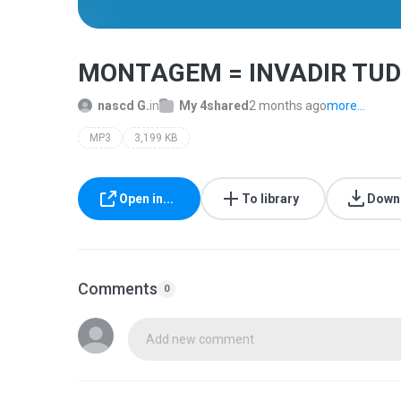
MONTAGEM = INVADIR TU
nascd G.
in
My 4shared
2 months ago
more...
MP3
3,199 KB
Open in...
To library
Down
Comments
0
Add new comment