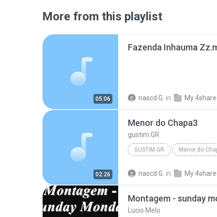
More from this playlist
Fazenda Inhauma Zz.
nascd G.
in
My 4share
05:06
Menor do Chapa3
gustim.GR
GUSTIM.GR
Menor do Cha
nascd G.
in
My 4share
02:26
Montagem - sunday mo
Lucio Melo