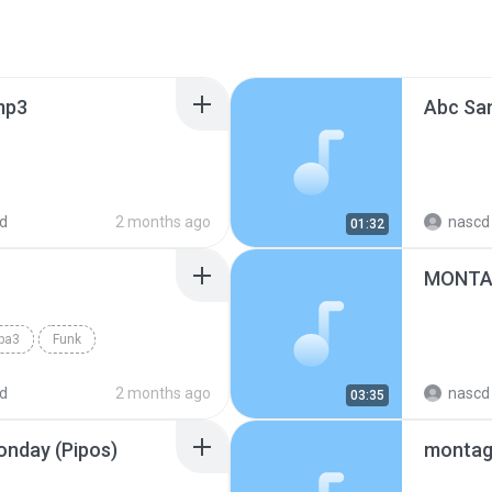
mp3
Abc San
d
2 months ago
nascd 
01:32
MONTA
pa3
Funk
d
2 months ago
nascd 
03:35
nday (Pipos)
montag