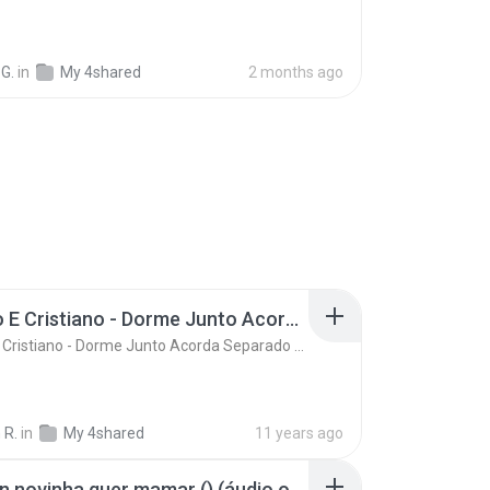
G.
in
My 4shared
2 months ago
Ze Neto E Cristiano - Dorme Junto Acorda Separado - Top 20 Sertanejas de 2015
Ze Neto E Cristiano - Dorme Junto Acorda Separado - Top 20 Sertanejas de 2015
 R.
in
My 4shared
11 years ago
Mc kevin novinha quer mamar () (áudio oficial)