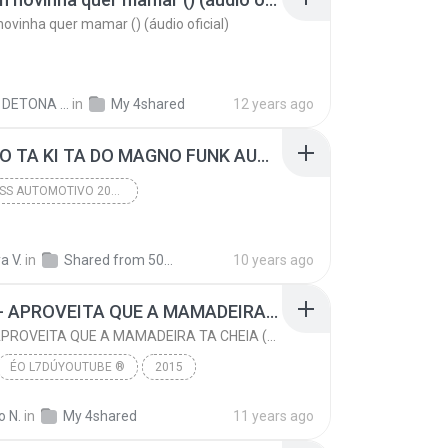
novinha quer mamar () (áudio oficial)
DIEGO DETONA FUNK D.
in
My 4shared
12 years ago
05 PALIO TA KI TA DO MAGNO FUNK AUTOMOTIVO VOLUME 01.mp3
FUNK BASS AUTOMOTIVO 2016 LANÇAMENTOS
A KI TA DO MAGNO
2015
a V.
in
FUNK BASS AUTOMOTIVO 2016 LANÇAMENTOS
Shared from 5017A
10 years ago
MC TH - APROVEITA QUE A MAMADEIRA TA CHEIA (LANÇAMENTO OFICIAL 2015)
MC TH - APROVEITA QUE A MAMADEIRA TA CHEIA (LANÇAMENTO OFICIAL 2015)
ÉO L7DÚYOUTUBE ®
2015
www.youtube.com/L7FunkOficial
o N.
in
My 4shared
11 years ago
MC TH - APROVEITA QUE A MAMADEIRA TA CHEIA (LANÇAM...
FUNK