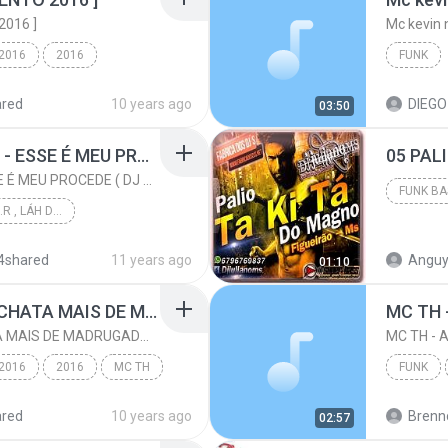
016 ]
Mc kevin 
 2016
2016
FUNK
MC TH
Funk
ared
10 years ago
03:50
MC PIKACHU E MC MM - ESSE É MEU PROCEDE ( DJ CARLINHOS DA S.R )
MC PIKACHU E MC MM - ESSE É MEU PROCEDE ( DJ CARLINHOS DA S.R )
DJ CARLINHOS DA S.R , LÁH DA SÃO RAFAEL .
PALIO T
PRODUÇÃO 011-9...
4shared
11 years ago
Anguy
01:10
 DJ CARLI...
Funk
TEM UMAS MINA QUE CHATA MAIS DE MADRUGADA CHORA ♫ [LANÇAMENTO 2015]
TEM UMAS MINA QUE CHATA MAIS DE MADRUGADA CHORA ♫ [LANÇAMENTO 2015]
 2016
2016
MC TH
FUNK
 ♫ ...
Funk
ared
10 years ago
Brenn
02:57