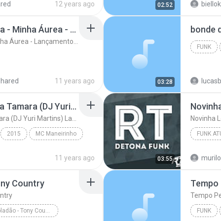
red
12 years ago
biello
02:52
Mc Neguinho Do Caxeta - Minha Áurea - Lançamento 2015
Mc Neguinho Do Caxeta - Minha Áurea - Lançamento 2015
FUNK
shared
11 years ago
lucas
03:28
MC Maneirinho - Cade a Tamara (DJ Yuri Martins) Lançamento Oficial 2015
Novinh
MC Maneirinho - Cade a Tamara (DJ Yuri Martins) Lançamento Oficial 2015
Novinha 
2015
MC Maneirinho
FUNK AT
uri Martins) La...
Funk
2016
11 years ago
murilo
03:55
ony Country
Tempo 
ntry
Tempo Pe
Mc Felipe Boladão - Tony Country
FUNK