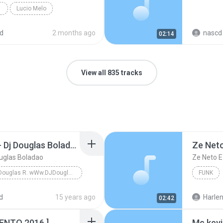
Lucio Melo
d
2 months ago
nascd 
02:14
View all 835 tracks
Dj Douglas Montagem - Dj Douglas Boladao
uglas Boladao
DJ Douglas R. wWw.DJDouglasR.Blogspot.com (32)99071077 msn djdouglasricardo@live.com
FUNK
DJ Douglas R. wWw.DJDouglasR.Blogspot.com (32)9907...
d
15 years ago
Harlen
02:42
NTO 2016 ]