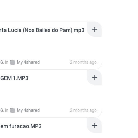
ta Lucia (Nos Bailes do Pam).mp3
G.
in
My 4shared
2 months ago
GEM 1.MP3
G.
in
My 4shared
2 months ago
em furacao.MP3