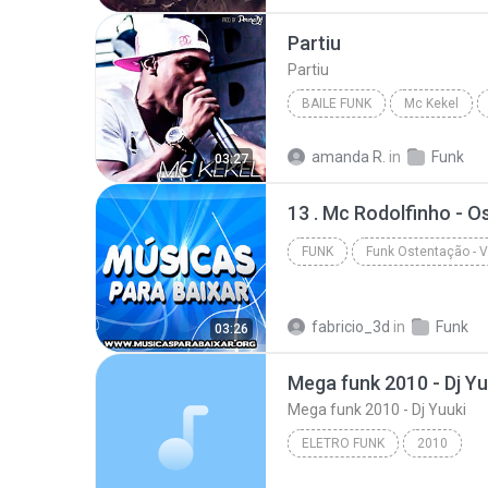
Funk Atualizado
Partiu
Partiu
BAILE FUNK
Mc Kekel
Baile Funk
Partiu
amanda R.
in
Funk
03:27
13 . Mc Rodolfinho - O
FUNK
Va - www.musicasparabaixar.org
fabricio_3d
in
Funk
03:26
Mega funk 2010 - Dj Yu
Mega funk 2010 - Dj Yuuki
ELETRO FUNK
2010