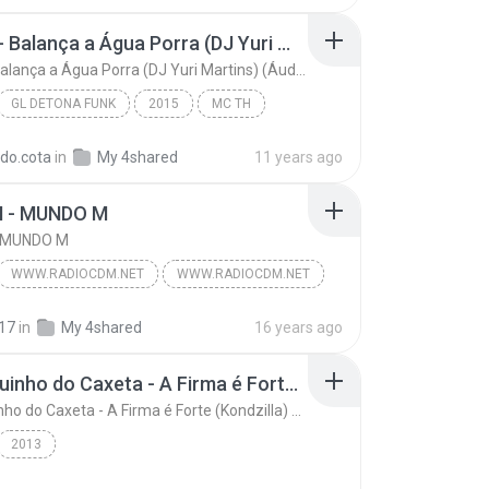
MC TH - Balança a Água Porra (DJ Yuri Martins) (Áudio Oficial) Lançamento 2016
MC TH - Balança a Água Porra (DJ Yuri Martins) (Áudio Oficial) Lançamento 2016
GL DETONA FUNK
2015
MC TH
MC TH - Balança a Água Porra (DJ Yuri Martins) (Áu...
Funk
rdo.cota
in
My 4shared
11 years ago
 - MUNDO M
- MUNDO M
WWW.RADIOCDM.NET
WWW.RADIOCDM.NET
- MUNDO M
Funk
17
in
My 4shared
16 years ago
Mc Neguinho do Caxeta - A Firma é Forte (Kondzilla) Lançamento 2013
Mc Neguinho do Caxeta - A Firma é Forte (Kondzilla) Lançamento 2013
2013