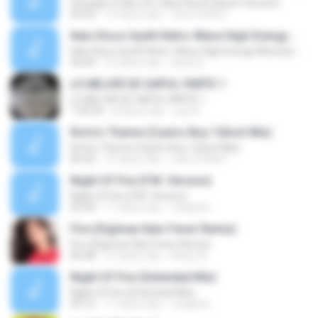
Stranger In My Life ( Blue North Dance Version)
04:20
15 tahun lalu
rob.b150467
Italo Disco Synth Retro-Wave High Energy Mexican Disco Mix Diciembre 2016
Italo Disco Synth Retro-Wave High Energy Mexican Disco Mix Diciembre 2016
56:09
10 tahun lalu
david G.
LO MEJOR DE GAPUL PARTE 1
LO MEJOR DE GAPUL PARTE 1
1:09:34
8 tahun lalu
Luis R.
Rofo's Theme (Castro Boy 12Inch Mix)
Rofo's Theme (Castro Boy 12Inch Mix)
06:43
15 tahun lalu
rob.b150467
Night Of Fire (F.M. Version)
Night Of Fire (F.M. Version)
02:30
17 tahun lalu
madjohn
Fire (Digimax Italo Fever Remix)
Fire (Digimax Italo Fever Remix)
06:48
12 tahun lalu
Richy M.
Night Of Fire (Extended Mix)
Night Of Fire (Extended Mix)
05:15
17 tahun lalu
madjohn