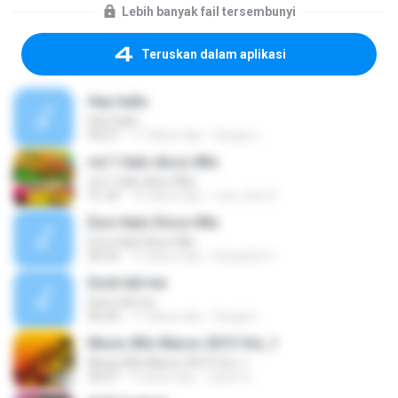
Lebih banyak fail tersembunyi
Teruskan dalam aplikasi
Hey hello
Hey hello
04:27
17 tahun lalu
Sergio L.
vol 1 italo disco 80s
vol 1 italo disco 80s
31:34
10 tahun lalu
Luis Jose S.
Euro Italo Disco Mix
Euro Italo Disco Mix
36:43
15 tahun lalu
Dj kao0z H.
Dont tell me
Dont tell me
06:30
17 tahun lalu
Sergio L.
Music 80s Marzo 2013 Vol_1
Music 80s Marzo 2013 Vol_1
36:07
9 tahun lalu
ruben G.