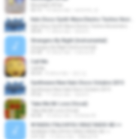
Moonlight Affair
06:15
14 tahun lalu
arionmix_dj
Italo Disco Synth Wave Electro Techno Noviembre mix 2015
Italo Disco Synth Wave Electro Techno Noviembre mix 2015
38:40
11 tahun lalu
david G.
Strangers By Night (Instrumental)
Strangers By Night (Instrumental)
03:38
10 tahun lalu
marcos M.
Call Me
Call Me
06:04
8 tahun lalu
경진 김.
Synthwave New Italo Disco Octubre 2015
Synthwave New Italo Disco Octubre 2015
59:26
11 tahun lalu
david G.
Take Me Mr Love (Vocal)
Take Me Mr Love (Vocal)
06:08
14 tahun lalu
Esteban M.
W RADIU ITALO4YOU ORAZ RADIO-80 ==
W RADIU ITALO4YOU ORAZ RADIO-80 ==
2:51:22
12 tahun lalu
M@rgO M.