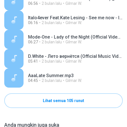
06:56
2 bulan lalu
Gilmar W.
Italo4ever Feat.Kate Lesing - See me now - Italo Disco 2025.mp3
06:16
2 bulan lalu
Gilmar W.
Mode-One - Lady of the Night (Official Video) _ BEST ITALO DISCO _ MODERN TALKING STYLE.mp3
06:27
2 bulan lalu
Gilmar W.
D.White - Лето вернётся (Official Music Video). Euro Dance, Italo Disco, Russian disco, music 80-90s.mp3
05:41
2 bulan lalu
Gilmar W.
AaaLate Summer.mp3
04:45
2 bulan lalu
Gilmar W.
Lihat semua 105 runut
Anda mungkin juga suka