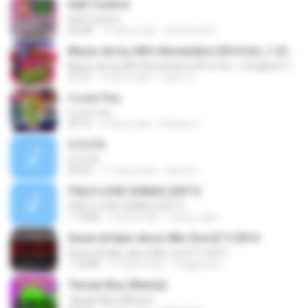
Self Control
Self Control
06:08
14 tahun lalu
ubetense21
Music de los 80's Noviembre 2014 Vol_1 (Original Tip´s)
Music de los 80's Noviembre 2014 Vol_1 (Original Tip´s)
37:21
9 tahun lalu
ruben G.
I Love You
I Love You
03:16
4 tahun lalu
Andrey V.
U.S.S.R.
U.S.S.R.
05:55
17 tahun lalu
abymix
ITALO LOVE SONGS (2017)
ITALO LOVE SONGS (2017)
1:19:06
9 tahun lalu
conas_italo
Suoni di Italo-disco Mix ZorriZ V 2014
Suoni di Italo-disco Mix ZorriZ V 2014
1:18:08
12 tahun lalu
magpesina
Tarzan Boy (Remix)
Tarzan Boy (Remix)