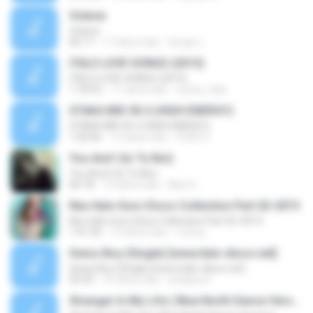
Volerei
Volerei
06:17
17 tahun lalu
Sergio L.
ITALO LOVE SONGS (2015)
ITALO LOVE SONGS (2015)
1:18:53
11 tahun lalu
conas_italo
STAKA MIX 50-2 (HIGH ENERGY)
STAKA MIX 50-2 (HIGH ENERGY)
1:20:46
12 tahun lalu
VLAD S.
You And I (Io Tu Noi)
You And I (Io Tu Noi)
06:18
10 tahun lalu
Max H.
Neo Italo-Euro Disco Collection Part 02-2013
Neo Italo-Euro Disco Collection Part 02-2013
1:41:36
13 tahun lalu
자운영
Swiss Boy (Single) [www.italo-disco.net]
Swiss Boy (Single) [www.italo-disco.net]
03:33
16 tahun lalu
arielpwa1
Stranger In My Life ( Blue North Dance Version)