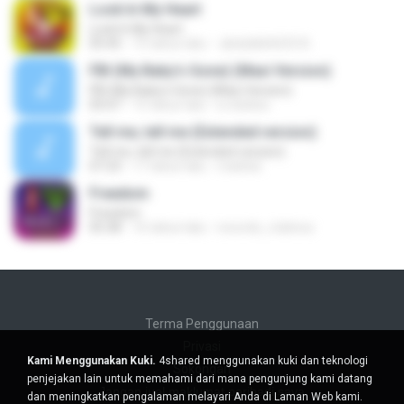
Look In My Heart
Look In My Heart
05:45
15 tahun lalu
abdullah6633 A.
FBI (My Baby's Gone) (Maxi Version)
FBI (My Baby's Gone) (Maxi Version)
05:07
15 tahun lalu
sr.doblea
Tell me, tell me (Extended version)
Tell me, tell me (Extended version)
07:23
17 tahun lalu
markisii
Freedom
Freedom
05:38
16 tahun lalu
records_v.latinos
Terma Penggunaan
Privasi
Kami Menggunakan Kuki.
4shared menggunakan kuki dan teknologi
Sokongan
penjejakan lain untuk memahami dari mana pengunjung kami datang
Jangan jual maklumat peribadi saya
dan meningkatkan pengalaman melayari Anda di Laman Web kami.