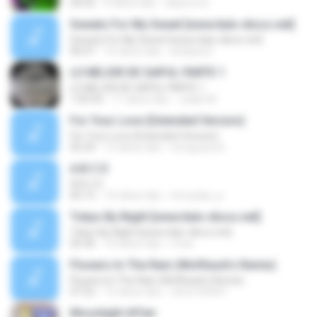
04:55
4 tahun lalu
Gilberto B.
Sweets For My Sweet [www.italo-disco.net]
Sweets For My Sweet [www.italo-disco.net]
06:07
16 tahun lalu
arielpwa1
LO MEJOR DE GAPUL PARTE 1
LO MEJOR DE GAPUL PARTE 1
1:09:33
11 tahun lalu
Julián M.
For Your Love (Extended Version)
For Your Love (Extended Version)
05:29
12 tahun lalu
mreguzzoni
A B C D
A B C D
06:15
16 tahun lalu
rimvydas_p
Tokyo By Night [www.italo-disco.net]
Tokyo By Night [www.italo-disco.net]
05:36
16 tahun lalu
i.free
Flowers In The Rain (Wolfback's Remix)
Flowers In The Rain (Wolfback's Remix)
07:52
15 tahun lalu
rob.b150467
Moonlight Affair