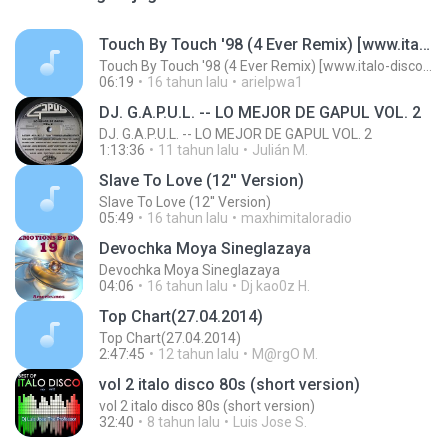
Touch By Touch '98 (4 Ever Remix) [www.italo-disco.net]
Touch By Touch '98 (4 Ever Remix) [www.italo-disco.net]
06:19
16 tahun lalu
arielpwa1
DJ. G.A.P.U.L. -- LO MEJOR DE GAPUL VOL. 2
DJ. G.A.P.U.L. -- LO MEJOR DE GAPUL VOL. 2
1:13:36
11 tahun lalu
Julián M.
Slave To Love (12'' Version)
Slave To Love (12'' Version)
05:49
16 tahun lalu
maxhimitaloradio
Devochka Moya Sineglazaya
Devochka Moya Sineglazaya
04:06
16 tahun lalu
Dj kao0z H.
Top Chart(27.04.2014)
Top Chart(27.04.2014)
2:47:45
12 tahun lalu
M@rgO M.
vol 2 italo disco 80s (short version)
vol 2 italo disco 80s (short version)
32:40
8 tahun lalu
Luis Jose S.