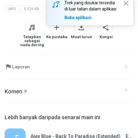
Trek yang disukai tersedia
di luar talian dalam aplikasi
MP3
5,526 KB
Buka aplikasi
Tetapkan
Ke pustaka
Muat turun
Kongsi
sebagai
nada dering
Laporan
Komen
0
Lebih banyak daripada senarai main ini
Alex Blue - Back To Paradise (Extended) _ EURODISCO _ MODERN TALKING STYLE _ LYRICS.mp3