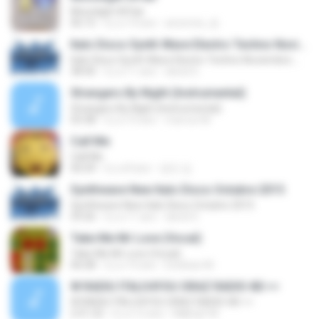
Moonlight Affair
06:15
il y a 14 ans
arionmix_dj
Italo Disco Synth Wave Electro Techno Noviembre mix 2015
Italo Disco Synth Wave Electro Techno Noviembre mix 2015
38:40
il y a 11 ans
david G.
Strangers By Night (Instrumental)
Strangers By Night (Instrumental)
03:38
il y a 10 ans
marcos M.
Call Me
Call Me
06:04
il y a 8 ans
경진 김.
Synthwave New Italo Disco Octubre 2015
Synthwave New Italo Disco Octubre 2015
59:26
il y a 11 ans
david G.
Take Me Mr Love (Vocal)
Take Me Mr Love (Vocal)
06:08
il y a 14 ans
Esteban M.
W RADIU ITALO4YOU ORAZ RADIO-80 ==
W RADIU ITALO4YOU ORAZ RADIO-80 ==
2:51:22
il y a 12 ans
M@rgO M.