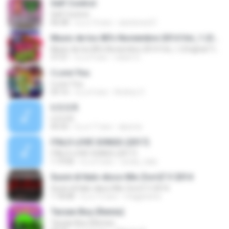
Self Control
Self Control
06:08
il y a 14 ans
ubetense21
Music de los 80's Noviembre 2014 Vol_1 (Original Tip´s)
Music de los 80's Noviembre 2014 Vol_1 (Original Tip´s)
37:21
il y a 9 ans
ruben G.
I Love You
I Love You
03:16
il y a 4 ans
Andrey V.
U.S.S.R.
U.S.S.R.
05:55
il y a 17 ans
abymix
ITALO LOVE SONGS (2017)
ITALO LOVE SONGS (2017)
1:19:06
il y a 9 ans
conas_italo
Suoni di Italo-disco Mix ZorriZ V 2014
Suoni di Italo-disco Mix ZorriZ V 2014
1:18:08
il y a 12 ans
magpesina
Tarzan Boy (Remix)
Tarzan Boy (Remix)