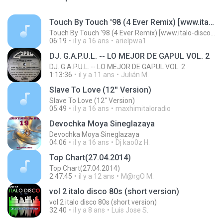
Touch By Touch '98 (4 Ever Remix) [www.italo-disco.net]
Touch By Touch '98 (4 Ever Remix) [www.italo-disco.net]
06:19
il y a 16 ans
arielpwa1
DJ. G.A.P.U.L. -- LO MEJOR DE GAPUL VOL. 2
DJ. G.A.P.U.L. -- LO MEJOR DE GAPUL VOL. 2
1:13:36
il y a 11 ans
Julián M.
Slave To Love (12'' Version)
Slave To Love (12'' Version)
05:49
il y a 16 ans
maxhimitaloradio
Devochka Moya Sineglazaya
Devochka Moya Sineglazaya
04:06
il y a 16 ans
Dj kao0z H.
Top Chart(27.04.2014)
Top Chart(27.04.2014)
2:47:45
il y a 12 ans
M@rgO M.
vol 2 italo disco 80s (short version)
vol 2 italo disco 80s (short version)
32:40
il y a 8 ans
Luis Jose S.