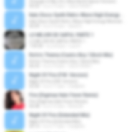
Stranger In My Life ( Blue North Dance Version)
04:20
il y a 15 ans
rob.b150467
Italo Disco Synth Retro-Wave High Energy Mexican Disco Mix Diciembre 2016
Italo Disco Synth Retro-Wave High Energy Mexican Disco Mix Diciembre 2016
56:09
il y a 10 ans
david G.
LO MEJOR DE GAPUL PARTE 1
LO MEJOR DE GAPUL PARTE 1
1:09:34
il y a 8 ans
Luis R.
Rofo's Theme (Castro Boy 12Inch Mix)
Rofo's Theme (Castro Boy 12Inch Mix)
06:43
il y a 15 ans
rob.b150467
Night Of Fire (F.M. Version)
Night Of Fire (F.M. Version)
02:30
il y a 17 ans
madjohn
Fire (Digimax Italo Fever Remix)
Fire (Digimax Italo Fever Remix)
06:48
il y a 12 ans
Richy M.
Night Of Fire (Extended Mix)
Night Of Fire (Extended Mix)
05:15
il y a 17 ans
madjohn