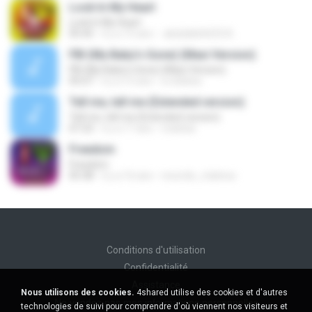
Look In My Heart
Look In My Heart
05:45
il y a 15 ans
abdullah6633 A.
FBI (My Baby's Gone) (Maxi Version)
FBI (My Baby's Gone) (Maxi Version)
05:07
il y a 15 ans
sr.doblea
Tell me, tell me (Extended version)
Tell me, tell me (Extended version)
07:23
il y a 17 ans
markisii
Freedom
Freedom
05:38
il y a 16 ans
records_v.latinos
Conditions d'utilisation
Confidentialité
Assistance
Nous utilisons des cookies.
4shared utilise des cookies et d'autres
Ne vendez pas mes informations personnelles
technologies de suivi pour comprendre d'où viennent nos visiteurs et