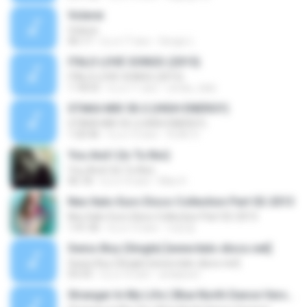
Volerei
Volerei
06:17
il y a 17 ans
Sergio L.
ITALO LOVE SONGS (2015)
ITALO LOVE SONGS (2015)
1:18:53
il y a 11 ans
conas_italo
STAKA MIX 50-2 (HIGH ENERGY)
STAKA MIX 50-2 (HIGH ENERGY)
1:20:46
il y a 12 ans
VLAD S.
You And I (Io Tu Noi)
You And I (Io Tu Noi)
06:18
il y a 10 ans
Max H.
Neo Italo-Euro Disco Collection Part 02-2013
Neo Italo-Euro Disco Collection Part 02-2013
1:41:36
il y a 13 ans
자운영
Swiss Boy (Single) [www.italo-disco.net]
Swiss Boy (Single) [www.italo-disco.net]
03:33
il y a 16 ans
arielpwa1
Stranger In My Life ( Blue North Dance Version)