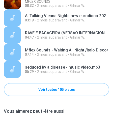
MFLEX SOUNDS
08:32
2 mois auparavant
Gilmar W.
AI Talking Vienna Nights new eurodisco 2024.mp3
03:19
2 mois auparavant
Gilmar W.
RAVE E BAGACEIRA (VERSÃO INTERNACIONAL) SÉRIE BEM VINDOS AO ÉDEN _ ( COM GRAVE) JOANDERSON CDS.mp3
04:47
2 mois auparavant
Gilmar W.
Mflex Sounds - Waiting All Night /Italo Disco/
07:14
2 mois auparavant
Gilmar W.
seduced by a disease - music video.mp3
05:29
2 mois auparavant
Gilmar W.
Voir toutes 105 pistes
Vous aimerez peut-être aussi