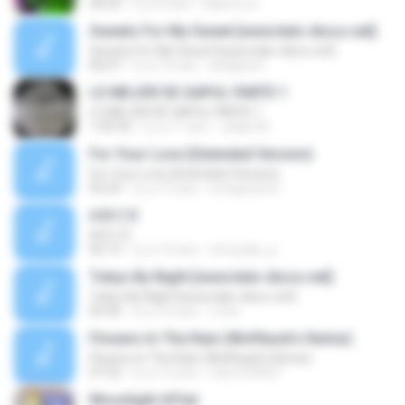
04:55
il y a 4 ans
Gilberto B.
Sweets For My Sweet [www.italo-disco.net]
Sweets For My Sweet [www.italo-disco.net]
06:07
il y a 16 ans
arielpwa1
LO MEJOR DE GAPUL PARTE 1
LO MEJOR DE GAPUL PARTE 1
1:09:33
il y a 11 ans
Julián M.
For Your Love (Extended Version)
For Your Love (Extended Version)
05:29
il y a 12 ans
mreguzzoni
A B C D
A B C D
06:15
il y a 16 ans
rimvydas_p
Tokyo By Night [www.italo-disco.net]
Tokyo By Night [www.italo-disco.net]
05:36
il y a 16 ans
i.free
Flowers In The Rain (Wolfback's Remix)
Flowers In The Rain (Wolfback's Remix)
07:52
il y a 15 ans
rob.b150467
Moonlight Affair