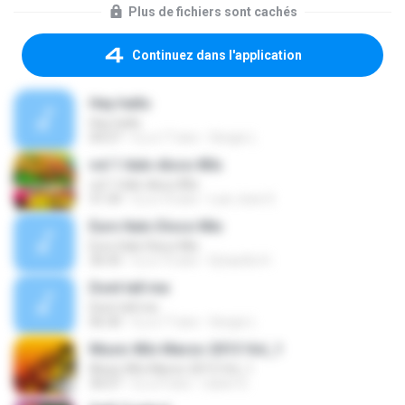
Plus de fichiers sont cachés
Continuez dans l'application
Hey hello
Hey hello
04:27
il y a 17 ans
Sergio L.
vol 1 italo disco 80s
vol 1 italo disco 80s
31:34
il y a 10 ans
Luis Jose S.
Euro Italo Disco Mix
Euro Italo Disco Mix
36:43
il y a 15 ans
Dj kao0z H.
Dont tell me
Dont tell me
06:30
il y a 17 ans
Sergio L.
Music 80s Marzo 2013 Vol_1
Music 80s Marzo 2013 Vol_1
36:07
il y a 9 ans
ruben G.