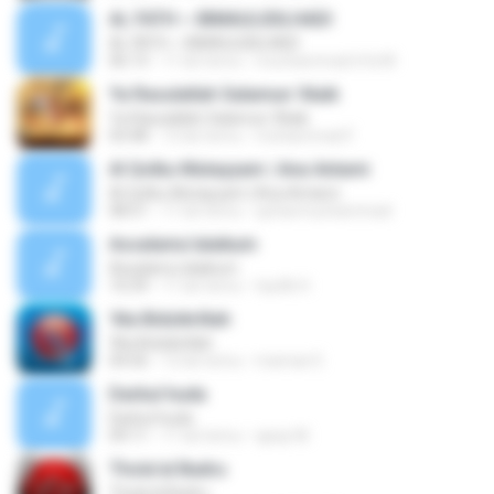
AL FATH ~ BIMAULIDILHADI
AL FATH ~ BIMAULIDILHADI
06:13
11 lat temu
mochammad irfa M.
Ya Rasulallah Salamun 'Alaik
Ya Rasulallah Salamun 'Alaik
03:48
12 lat temu
mohammad F.
Al Qolbu Mutayyam | Ana Antami
Al Qolbu Mutayyam | Ana Antami
08:51
11 lat temu
qoharmuchammad
Assalamu'alaikum
Assalamu'alaikum
10:39
11 lat temu
taufik H.
'Ala Bidzikrillah
'Ala Bidzikrillah
04:56
12 lat temu
maman E.
Darbul huda
Darbul huda
09:11
11 lat temu
apep M.
Thola'al Badru
Thola'al Badru