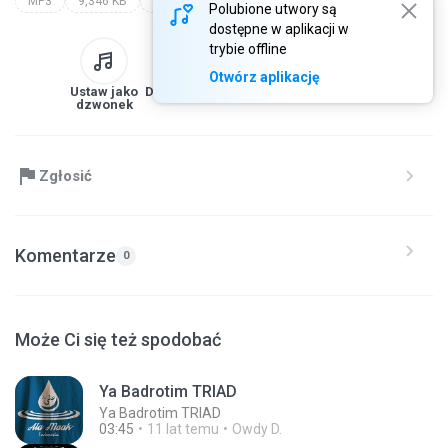
MP3
9,346 KB
Al Banjari
al hasbiyah - live in sugih waras
Polubione utwory są
dostępne w aplikacji w
trybie offline
Otwórz aplikację
Ustaw jako
Do biblioteki
Pobierz
Udostępnij
dzwonek
Zgłosić
Komentarze
0
Może Ci się też spodobać
Ya Badrotim TRIAD
Ya Badrotim TRIAD
03:45
11 lat temu
Owdy D.