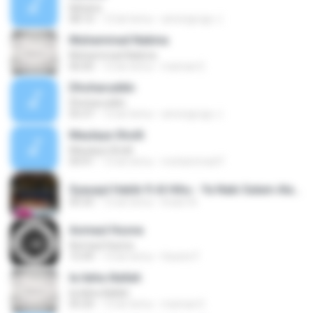
Ilahana
08:10
12 lat temu
amongrogo J.
Muhammad Nabina
Muhammad Nabina
06:00
12 lat temu
maman E.
Dhoharuddin
Dhoharuddin
05:37
12 lat temu
amongrogo J.
Maulaya Sholli
Maulaya Sholli
04:41
12 lat temu
mohammad F.
Syauqul Habib ft Al Hihu - Ya Nabi Salam Alaika.mp3
05:35
12 lat temu
Imam N.
Asmaul Husna
Asmaul Husna
15:49
13 lat temu
Husnin F.
la ilaha illallah
la ilaha illallah
05:20
12 lat temu
maman E.