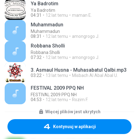
Ya Badrotim
Ya Badrotim
04:31
12 lat temu
maman E.
Muhammadun
Muhammadun
08:31
12 lat temu
amongrogo J.
Robbana Sholli
Robbana Sholli
07:32
12 lat temu
amongrogo J.
3. Asmaul Husna - Muhasabatul Qalbi.mp3
03:22
13 lat temu
Misbach Al Abal Abal U.
FESTIVAL 2009 PPQ NH
FESTIVAL 2009 PPQ NH
04:53
12 lat temu
Rozim F.
Więcej plików jest ukrytych
Kontynuuj w aplikacji