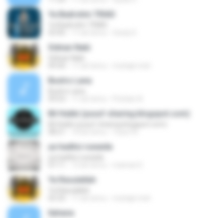
Ya Badrotim TRIAD
Ya Badrotim TRIAD
03:45
11 lat temu
Owdy D.
Sidnan Nabi
Sidnan Nabi
09:30
11 lat temu
muhajir.msh
Bustro Lana
Bustro Lana
09:53
11 lat temu
Pristian A.
Bil Hubbi (yusuf-sharing.blogspot.com)
Bil Hubbi (yusuf-sharing.blogspot.com)
08:21
10 lat temu
Yusuf A.
ya haditsi ruwaida
ya haditsi ruwaida
07:11
12 lat temu
maman E.
Ya Rasulallah
Ya Rasulallah
05:35
11 lat temu
muhajir.msh
Ilahana