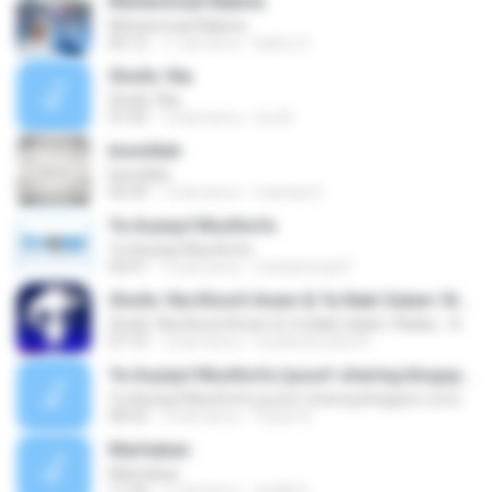
Muhammad Nabina
Muhammad Nabina
06:12
11 lat temu
bahru S.
Shollu 'Ala
Shollu 'Ala
07:42
12 lat temu
mu N.
bismillah
bismillah
04:39
12 lat temu
maman E.
Ya Asyiqol Musthofa
Ya Asyiqol Musthofa
04:41
12 lat temu
mohammad F.
Shollu 'Ala Khoiril Anam & Ya Nabi Salam 'Alaika - Az Zakiyah (SMK PGRI Suko, Mojokerto)
Shollu 'Ala Khoiril Anam & Ya Nabi Salam 'Alaika - Az Zakiyah (SMK PGRI Suko, Mojokerto)
07:10
12 lat temu
musthofa.afa10
Ya Asyiqol Musthofa (yusuf-sharing.blogspot.com)
Ya Asyiqol Musthofa (yusuf-sharing.blogspot.com)
08:32
10 lat temu
Yusuf A.
Marhaban
Marhaban
11:54
11 lat temu
taufik H.