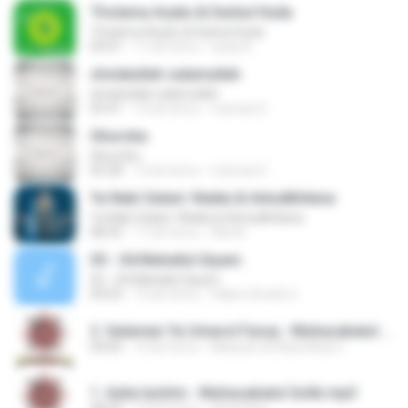
Tholama Asyku & Darbul Huda
Tholama Asyku & Darbul Huda
09:01
11 lat temu
asda A.
sholatullah salamullah
sholatullah salamullah
05:41
12 lat temu
maman E.
Ghuroba
Ghuroba
05:28
12 lat temu
maman E.
Ya Nabi Salam 'Alaika & Antudkhilana
Ya Nabi Salam 'Alaika & Antudkhilana
08:35
11 lat temu
Ala M.
05 - 04.Mahallul Qiyam
05 - 04.Mahallul Qiyam
09:03
12 lat temu
Hakim AreGk S.
2. Salaman Ya Umarol Faruq - Muhasabatul Qolbi In Fesban UNIPDU 2013.mp3
04:05
13 lat temu
Misbach Al Abal Abal U.
1. Azka taslimi - Muhasabatul Qolbi.mp3