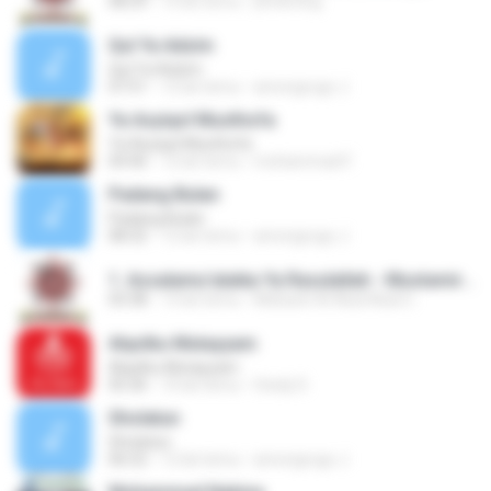
08:29
13 lat temu
j4mbr0ng
Qul Ya Adzim
Qul Ya Adzim
07:51
12 lat temu
amongrogo J.
Ya Asyiqol Musthofa
Ya Asyiqol Musthofa
04:46
12 lat temu
mohammad F.
Padang Bulan
Padang Bulan
08:32
12 lat temu
amongrogo J.
1. Assalamu'alaika Ya Rasulallah - Mustamirut Turots.mp3
03:38
13 lat temu
Misbach Al Abal Abal U.
Alqolbu Mutayyam
Alqolbu Mutayyam
05:36
10 lat temu
Owdy D.
Sholatun
Sholatun
06:52
12 lat temu
amongrogo J.