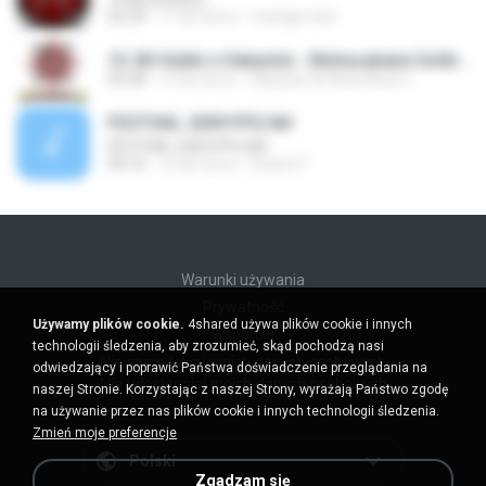
05:29
11 lat temu
muhajir.msh
10. Bil Hubbi n Hakamta - Muhasabatul Qolbi (Juara 1 di Unipdu).mp3
09:38
13 lat temu
Misbach Al Abal Abal U.
FESTIVAL 2009 PPQ NH
FESTIVAL 2009 PPQ NH
04:16
12 lat temu
Rozim F.
Warunki używania
Prywatność
Używamy plików cookie.
4shared używa plików cookie i innych
Wsparcie
technologii śledzenia, aby zrozumieć, skąd pochodzą nasi
Nie sprzedawaj moich danych osobowych
odwiedzający i poprawić Państwa doświadczenie przeglądania na
Nie udostępniaj moich danych osobowych
naszej Stronie. Korzystając z naszej Strony, wyrażają Państwo zgodę
na używanie przez nas plików cookie i innych technologii śledzenia.
Zmień moje preferencje
Polski
Zgadzam się