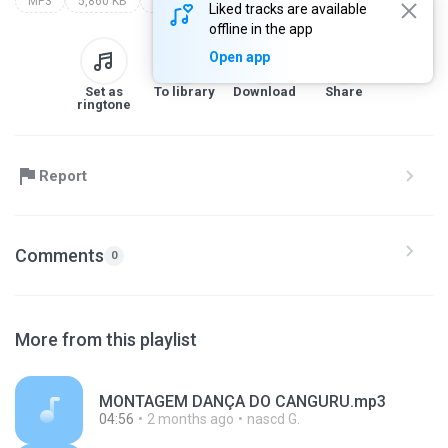
MP3
5,860 KB
MONTAGEM ANTIGA
montagens antigas
Liked tracks are available
offline in the app
Open app
Set as
To library
Download
Share
ringtone
Report
Comments
0
More from this playlist
MONTAGEM DANÇA DO CANGURU.mp3
04:56
2 months ago
nascd G.