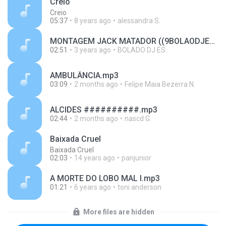
Creio
Creio
05:37
8 years ago
alessandra S.
MONTAGEM JACK MATADOR ((9BOLAODJES)).mp3
02:51
3 years ago
BOLADO DJ ES
AMBULÂNCIA.mp3
03:09
2 months ago
Felipe Maia Bezerra N.
ALCIDES ##########.mp3
02:44
2 months ago
nascd G.
Baixada Cruel
Baixada Cruel
02:03
14 years ago
panjunior
A MORTE DO LOBO MAL I.mp3
01:21
6 years ago
toni anderson
More files are hidden