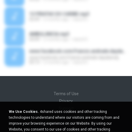
13 PIRATAS DO CARIBE.mp3
02:09
2 months ago
nascd G.
AMBULÂNCIA.mp3
03:09
2 months ago
nascd G.
www.facebook.com/francis.andrade.daydanicdj
www.facebook.com/francis.andrade.daydanicdj
03:13
2 months ago
nascd G.
Terms of Use
Privacy
Support
We Use Cookies.
4shared uses cookies and other tracking
Do not sell my personal information
technologies to understand where our visitors are coming from and
Do not share my personal information
improve your browsing experience on our Website. By using our
Website, you consent to our use of cookies and other tracking