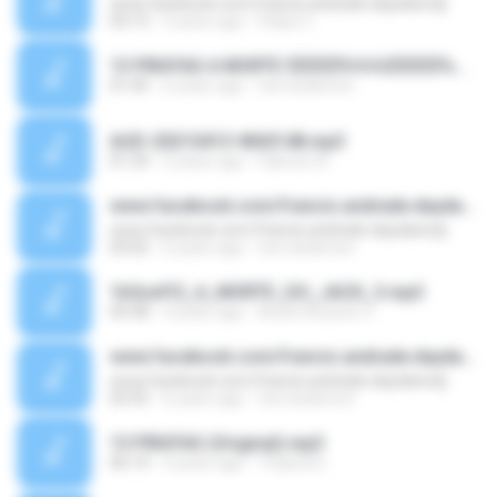
www.facebook.com/francis.andrade.daydanicdj
03:13
5 years ago
Felipe C.
13 PIRATAS A MORTE $$$$$%%%$$$$$%%%$$$$$.mp3
01:45
6 years ago
toni anderson
AUD-20210413-WA0148.mp3
01:24
5 years ago
Fabricio A.
www.facebook.com/francis.andrade.daydanicdj
www.facebook.com/francis.andrade.daydanicdj
03:02
6 years ago
toni anderson
1b5ceff2_A_MORTE_DO_JACK_3.mp3
04:38
4 years ago
André Ricardo O.
www.facebook.com/francis.andrade.daydanicdj
www.facebook.com/francis.andrade.daydanicdj
03:35
6 years ago
toni anderson
13 PIRATAS (Original).mp3
06:14
4 years ago
Thayná S.