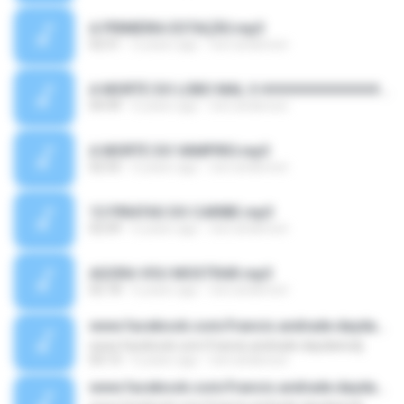
A PRIMEIRA ESTAÇÃO.mp3
02:51
6 years ago
toni anderson
A MORTE DO LOBO MAL II ############.wma
04:49
6 years ago
toni anderson
A MORTE DO VAMPIRO.mp3
02:55
6 years ago
toni anderson
13 PIRATAS DO CARIBE.mp3
02:09
6 years ago
toni anderson
AGORA VOU MOSTRAR.mp3
02:18
6 years ago
toni anderson
www.facebook.com/francis.andrade.daydanicdj
www.facebook.com/francis.andrade.daydanicdj
03:13
6 years ago
toni anderson
www.facebook.com/francis.andrade.daydanicdj