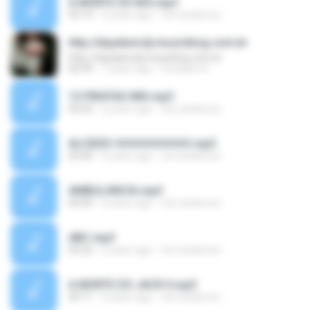
A MORTE DO BOI.mp3
03:14
6 years ago
toni anderson
http://daydanicdj.musicblog.com.br
http://daydanicdj.musicblog.com.br
02:59
7 years ago
Cristiane S.
13 PIRATAS MIX.mp3
02:03
6 years ago
toni anderson
ALCIDES ##########.mp3
02:44
6 years ago
toni anderson
AMBULÂNCIA.mp3
03:09
6 years ago
toni anderson
ABC.mp3
03:22
6 years ago
toni anderson
A MORTE DO JACK II.mp3
04:11
6 years ago
toni anderson