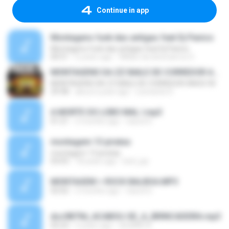
Continue in app
Montagens funk das antigas feat Dj Panico
Montagens funk das antigas feat Dj Panico
00:51
6 years ago
Willian da silva barros S.
MONTAGENS DA ZZ BAILE DE CORREDOR ANOS 90
MONTAGENS DA ZZ BAILE DE CORREDOR ANOS 90
29:38
about a year ago
Leonardo D.
A MORTE DO LOBO MAL I.mp3
01:21
2 months ago
nascd G.
montagem 13 piratas
montagem 13 piratas
03:03
18 years ago
bed_jsp
MONTAGEM = ROCK BALBOA.MP3
02:02
2 months ago
nascd G.
dcc9879d_ACABOU-SE_A_BRINCADEIRA.mp3
02:23
3 years ago
GILMAR A.