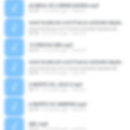
ACABOU-SE A BRINCADEIRA.mp3
02:23
2 months ago
nascd G.
www.facebook.com/francis.andrade.daydanicdj
www.facebook.com/francis.andrade.daydanicdj
03:35
2 months ago
nascd G.
13 PIRATAS MIX.mp3
02:03
2 months ago
nascd G.
www.facebook.com/francis.andrade.daydanicdj
www.facebook.com/francis.andrade.daydanicdj
03:02
2 months ago
nascd G.
A MORTE DO JACK II.mp3
04:11
2 months ago
nascd G.
A MORTE DO VAMPIRO.mp3
02:55
2 months ago
nascd G.
ABC.mp3
03:22
2 months ago
nascd G.