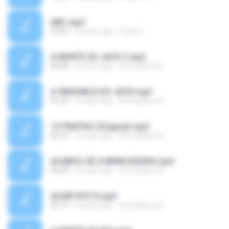
ABC.mp3
03:22
5 years ago
Carol S.
A MORTE DO JACK 3.mp3
04:38
6 years ago
toni anderson
A VINGANÇA DO JACK.mp3
01:24
6 years ago
toni anderson
13 PIRATAS (Original).mp3
06:14
6 years ago
toni anderson
ACABOU-SE A BRINCADEIRA.mp3
02:23
6 years ago
toni anderson
ACARÍ SHY D.mp3
02:14
6 years ago
toni anderson