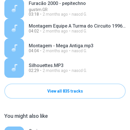
Furacão 2000 - pepitechno
gustim.GR
03:18
2 months ago
nascd G.
Montagem Equipe A Turma do Circuito 1996 _ Dj Cambota.mp3
04:02
2 months ago
nascd G.
Montagem - Mega Antiga.mp3
04:04
2 months ago
nascd G.
Silhouettes.MP3
02:29
2 months ago
nascd G.
View all 835 tracks
You might also like