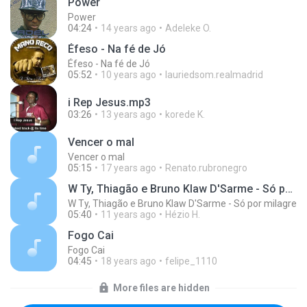
Power
Power
04:24
14 years ago
Adeleke O.
Éfeso - Na fé de Jó
Éfeso - Na fé de Jó
05:52
10 years ago
lauriedsom.realmadrid
i Rep Jesus.mp3
03:26
13 years ago
korede K.
Vencer o mal
Vencer o mal
05:15
17 years ago
Renato.rubronegro
W Ty, Thiagão e Bruno Klaw D'Sarme - Só por milagre
W Ty, Thiagão e Bruno Klaw D'Sarme - Só por milagre
05:40
11 years ago
Hézio H.
Fogo Cai
Fogo Cai
04:45
18 years ago
felipe_1110
More files are hidden