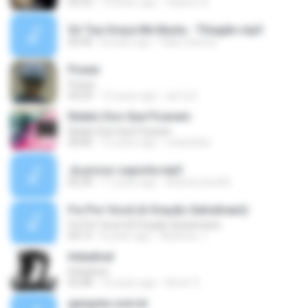
05:55
10 years ago
fabiano A.
Só Tua Graça Me Basta - Thiagão.mp3
04:49
8 years ago
Fabio Santos
Power
Power
04:24
12 years ago
y2s1y2
Relato Dos Que Ficaram
Relato Dos Que Ficaram
09:06
12 years ago
ordanleles
Ja posso suporta.mp3
05:34
11 years ago
andrew.silva90
Foi Por Você (A Oração Getsêmani)
Foi Por Você (A Oração Getsêmani)
04:13
8 years ago
Abdimar J.
Imbatível
Imbatível
02:48
10 years ago
Never S.
gangsta.com.br