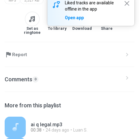
MP3
5,527 KB
Liked tracks are available
offline in the app
Open app
Set as
To library
Download
Share
ringtone
Report
Comments
0
More from this playlist
ai q legal.mp3
00:38
24 days ago
Luan S.