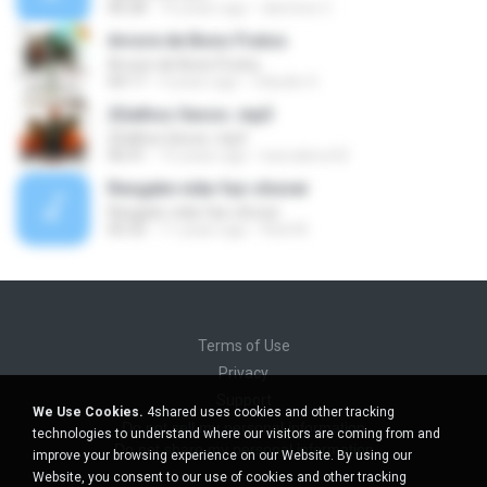
06:28
10 years ago
damires C.
Arvore de Bons Frutos
Arvore de Bons Frutos
04:17
4 years ago
Cláudio S.
2Galhos Secos .mp3
2Galhos Secos .mp3
06:41
15 years ago
luizvalerio32
Resgate-vida-faz-chover
Resgate-vida-faz-chover
05:32
11 years ago
Rick M.
Terms of Use
Privacy
Support
We Use Cookies.
4shared uses cookies and other tracking
Do not sell my personal information
technologies to understand where our visitors are coming from and
Do not share my personal information
improve your browsing experience on our Website. By using our
Website, you consent to our use of cookies and other tracking