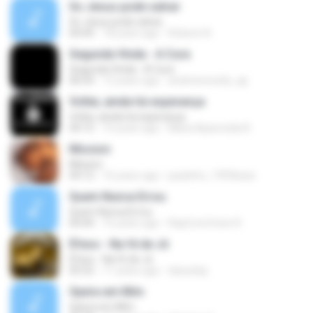
So Jesus pode salvar
So Jesus pode salvar
04:44
18 years ago
Robson N.
Segunda Vinda - A Cura
Segunda Vinda - A Cura
06:54
12 years ago
andrinerenata_ap
Voltei, ainda há esperança
Voltei, ainda há esperança
04:15
10 years ago
Maria Aparecida A.
Mission
Mission
04:12
16 years ago
paulinho_1993base
Quem Nunca Errou
Quem Nunca Errou
04:44
16 years ago
RapComCristo R.
Éfeso - Na fé de Jó
Éfeso - Na fé de Jó
05:52
11 years ago
danyelsp
Opera em Mim
Opera em Mim