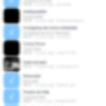
Tentaram me falar
05:35
12 years ago
xp.renato
Inexhaustible
Inexhaustible
03:34
15 years ago
kimberlyrodrigues
A vingança da noiva violentada
A vingança da noiva violentada
04:27
12 years ago
Juninho L.
Come Close
Come Close
04:32
16 years ago
alexa131922
Sold out.mp3
03:14
14 years ago
wethedancers
Renovado
Renovado
04:27
12 years ago
betinho_phc
Poesia da Vida
Poesia da Vida
08:07
9 years ago
avidaefeita96