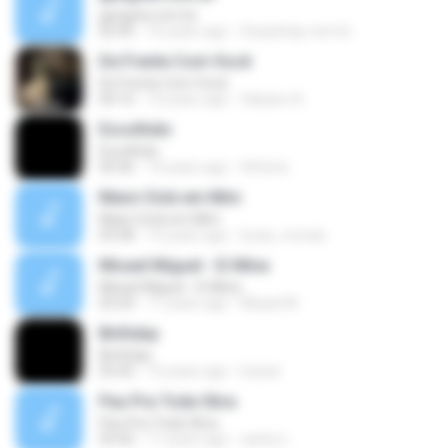
gangsta.com.br
02:45
16 years ago
Gospelrap.com.br
De Frente Com Você
De Frente Com Você
04:16
10 years ago
fabiano A.
Escolhido
Escolhido
04:36
14 years ago
thifenix
Maior Está em Mim
Maior Está em Mim
03:58
15 years ago
lucas_morais
Misael Miguel - Ei Mina
Misael Miguel - Ei Mina
03:24
11 years ago
Misael M.
Birthday
Birthday
03:42
15 years ago
louisxl
Pau Pra Toda Obra
Pau Pra Toda Obra
03:42
11 years ago
carlos L.