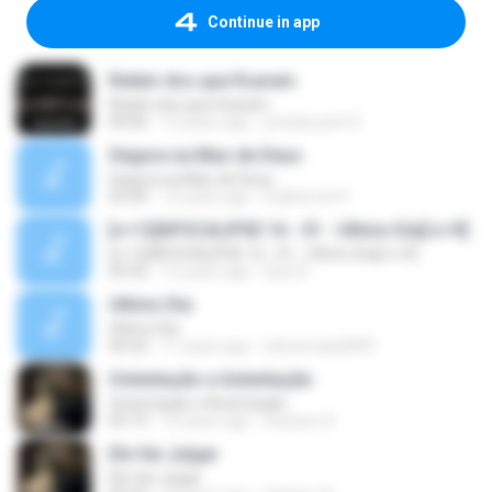
Continue in app
Relato dos que ficaram
Relato dos que ficaram
09:06
12 years ago
jonatas.pet13
Segura na Mao de Deus
Segura na Mao de Deus
03:44
12 years ago
Guilherme P.
[c=12]APOCALIPSE 16 - 01 - Ultimo Dia[/c=9]
[c=12]APOCALIPSE 16 - 01 - Ultimo Dia[/c=9]
04:32
15 years ago
Davi R.
Ultimo Dia
Ultimo Dia
04:32
11 years ago
cleicemaia2009
Ostentação e Astentação
Ostentação e Astentação
05:19
10 years ago
Gustavo S.
Ele Vai Julgar
Ele Vai Julgar