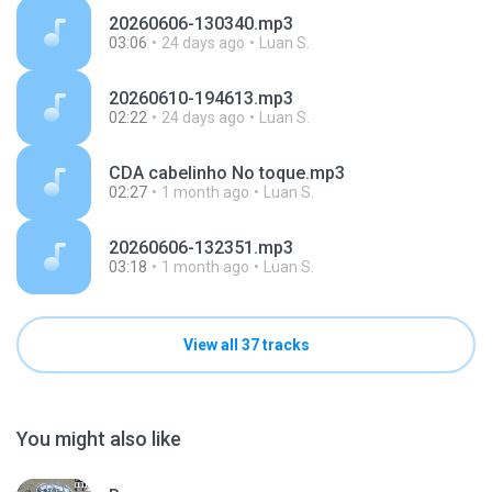
20260606-130340.mp3
03:06
24 days ago
Luan S.
20260610-194613.mp3
02:22
24 days ago
Luan S.
CDA cabelinho No toque.mp3
02:27
1 month ago
Luan S.
20260606-132351.mp3
03:18
1 month ago
Luan S.
View all 37 tracks
You might also like