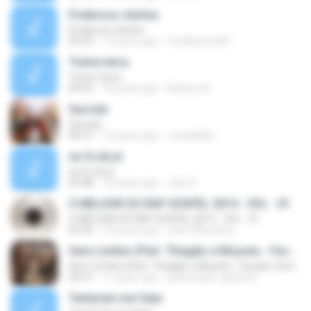
Poderoso chefao
Poderoso chefao
05:23
12 years ago
fredfbarros82
Treme terra
Treme terra
04:55
18 years ago
Robson N.
Sacode
Sacode
06:27
10 years ago
cerealakilo
na fe de jó
na fe de jó
05:48
10 years ago
Julio S.
O MELHOR DO RAP GOSPEL 2014 - VOL - 01
O MELHOR DO RAP GOSPEL 2014 - VOL - 01
05:36
10 years ago
marl100santos
Sem Limites (Part. Thiagão e Moysés - Facção Central)
Sem Limites (Part. Thiagão e Moysés - Facção Central)
04:31
11 years ago
paulocesar_guitarra
Tentaram me falar