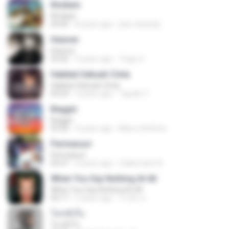
Rindiani
Rindiani
04:40
8 years ago
joko rahardjo
Heaven
Heaven
03:56
3 years ago
Tiago S.
Hakikat Sebuah Cinta
Hakikat Sebuah Cinta
04:24
3 years ago
Tajudin T.
Beggin
Beggin
03:30
4 years ago
Marco Antônio
Permaisuri
Permaisuri
04:37
4 years ago
Zulkernaim N.
When You Say Nothing At All
When You Say Nothing At All
04:17
5 years ago
เกวลิน ด.
โลกทั้งใบ
โลกทั้งใบ