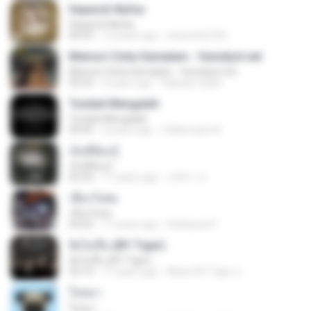
Separuh Nafas
Separuh Nafas
04:59
12 years ago
shamshi2705
Memori Cinta Semalam - fenndyst.net
Memori Cinta Semalam - fenndyst.net
04:59
4 years ago
Habsah Sudin
Tunduk Mengalah
Tunduk Mengalah
04:45
4 years ago
Zulkernaim N.
เจ็บที่ต้องรู้
เจ็บที่ต้องรู้
05:03
11 years ago
นริศรา ส.
เชือกวิเศษ
เชือกวิเศษ
04:22
11 years ago
Sattawat P.
ฟังไม่ขึ้น (BY Tiger)
ฟังไม่ขึ้น (BY Tiger)
04:14
11 years ago
Music BY Tiger ส.
ใจหมา
ใจหมา