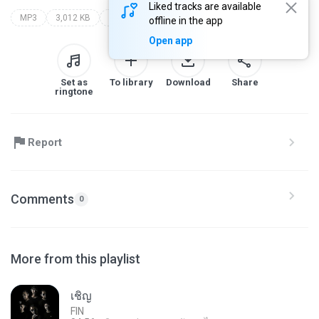
Liked tracks are available
MP3
3,012 KB
Rock
อัสนี & วสันต์
forever rock
offline in the app
Open app
Set as
To library
Download
Share
ringtone
Report
Comments
0
More from this playlist
เชิญ
FIN