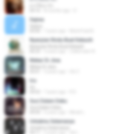
ฝากให้เขารัก
04:16
8 months ago
D
Sejiwa
Sejiwa
05:00
7 years ago
Muhd Fazli B.
Nyanyian Rindu Buat Kekasih
Nyanyian Rindu Buat Kekasih
06:23
4 years ago
Zulkernaim N.
Mekar Di Jiwa
Mekar Di Jiwa
05:01
3 years ago
Siti Z.
Iris
Iris
04:52
7 years ago
R D.
Suci Dalam Debu
Suci Dalam Debu
04:43
6 years ago
Minah L.
Untukmu Selamanya
Untukmu Selamanya
04:11
5 years ago
Siti I.