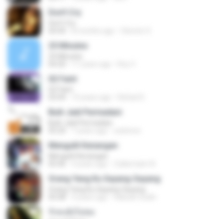
Don't Cry
Don't Cry
04:44
8 months ago
Clerenir S.
25 Minutes
25 Minutes
04:20
11 years ago
Roy V.
02 Faint
02 Faint
03:44
10 years ago
Rafael D.
Buih Jadi Permadani
Buih Jadi Permadani
05:20
7 years ago
zulstone
Mengulit Kenangan
Mengulit Kenangan
05:46
4 years ago
Zulkernaim N.
Orang Yang Ku Sayang-Sayang
Orang Yang Ku Sayang-Sayang
05:08
4 years ago
Habsah Sudin
รักคงยังไม่พอ