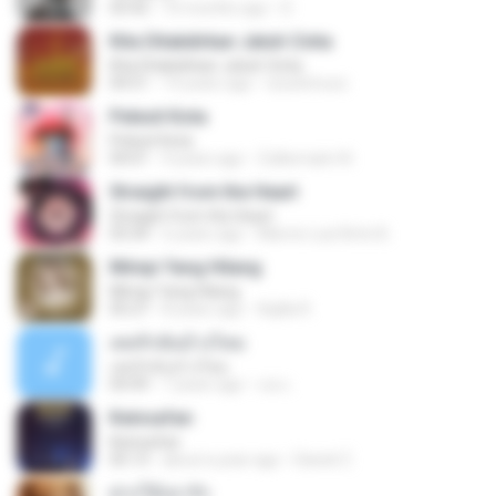
03:42
10 months ago
D
Kita Ditakdirkan Jatuh Cinta
Kita Ditakdirkan Jatuh Cinta
04:51
14 years ago
izzuhimura
Pelesit Kota
Pelesit Kota
04:01
4 years ago
Zulkernaim N.
Straight from the Heart
Straight from the Heart
03:34
6 years ago
Marcio Luiz Brito B.
Mimpi Yang Hilang
Mimpi Yang Hilang
05:27
8 years ago
Aqilla R.
เคยรักฉันบ้างไหม
เคยรักฉันบ้างไหม
04:49
7 years ago
เธอ เ.
Keinsafan
Keinsafan
05:13
about a year ago
Daniel Z.
ฝากให้เขารัก