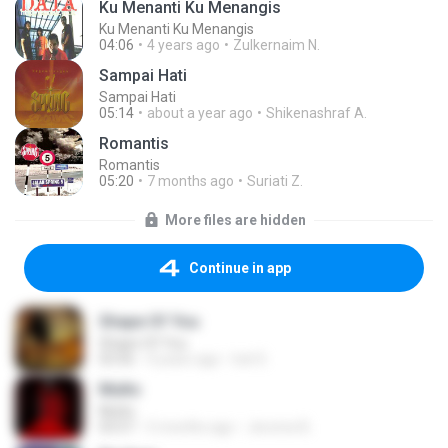
Ku Menanti Ku Menangis
Ku Menanti Ku Menangis
04:06
4 years ago
Zulkernaim N.
Sampai Hati
Sampai Hati
05:14
about a year ago
Shikenashraf A.
Romantis
Romantis
05:20
7 months ago
Suriati Z.
More files are hidden
Continue in app
Shape Of You
Shape Of You
03:56
4 years ago
Icel S.
Multo
Multo
03:57
5 months ago
Jerome B.