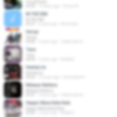
รักคงยังไม่พอ
03:56
12 years ago
Vincent R.
IN THE END
IN THE END
03:37
2 years ago
Ana Paula
Seroja
Seroja
04:26
4 years ago
Zulkernaim N.
Tiara
Tiara
04:49
2 years ago
MokKk E.
Hentian Ini
Hentian Ini
05:22
10 years ago
Lanundarat 0.
Melayar Bahtera
Melayar Bahtera
05:01
4 years ago
Zulkernaim N.
Sejujur Mana Kata Kata
Sejujur Mana Kata Kata
02:50
2 years ago
MokKk E.