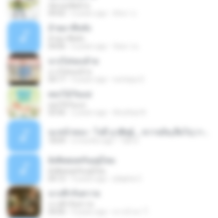
นัดรอบ่พ้ออ้าย
04:02
6 years ago
ศักดา ป.
อ้ายมาทีหลัง
อ้ายมาทีหลัง
04:06
6 years ago
นิตยา ณ.
นางไอ่ของอ้าย
นางไอ่ของอ้าย
04:17
4 years ago
sontaya S.
ดอกไม้วันแม่
ดอกไม้วันแม่
03:56
2 years ago
Anuthas N.
นะหน้าทอง - โจอี้ ภูวศิษฐ์ _ ขวานบิ่น,ลืมไป,วาดไว้ (เนื้อเพลง).m4a
18:09
2 months ago
โอ๊ต ต.
ยังคิดฮอดกันอยู่ไหม
ยังคิดฮอดกันอยู่ไหม
04:12
9 years ago
jidapha C.
นางฟ้ากับควาย
นางฟ้ากับควาย
04:00
9 years ago
ตากน้ำตา ใ.