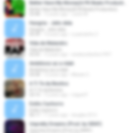
Better Have My Money(A PK Beatz Production)
Better Have My Money(A PK Beatz Production)
03:48
12 years ago
Justin M.
Hungria - Jeito dela
Hungria - Jeito dela
05:39
13 years ago
Luuanziinho Z.
Vida de Malandro
Vida de Malandro
03:25
12 years ago
wesleycelestino1997
Ambitionz az a ridah
Ambitionz az a ridah
04:28
12 years ago
MiisaeL E.
A Ti Te da Besitos
A Ti Te da Besitos
03:14
12 years ago
miguel P.
Estilo Cachorro
Estilo Cachorro
06:17
17 years ago
douglas.2512
Unpretty Dreams (Prod. by GRAY)
Unpretty Dreams (Prod. by GRAY)