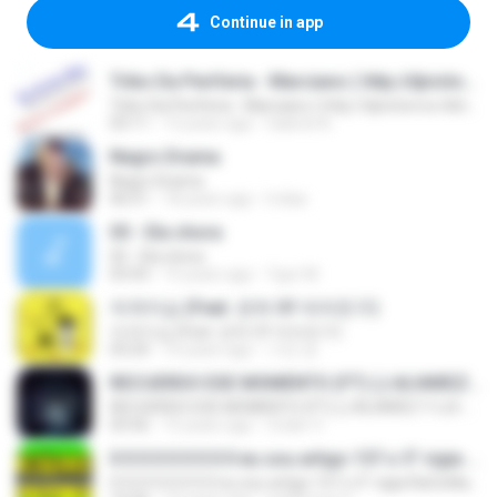
Continue in app
Tribo Da Periferia - Marciano ( http://djvictorrox.4shared.com )
Tribo Da Periferia - Marciano ( http://djvictorrox.4shared.com )
03:11
13 years ago
Gabriel A.
Negro Drama
Negro Drama
06:51
18 years ago
lr.dias
05 - Ela chora
05 - Ela chora
03:43
15 years ago
Ygor M.
자격지심 (Feat. 은하 Of 여자친구)
자격지심 (Feat. 은하 Of 여자친구)
03:24
10 years ago
가연 장.
RECUERDO ESE MOMENTO (FT) (J.ALVAREZ Y LUI-G 21 PLUS)
RECUERDO ESE MOMENTO (FT) (J.ALVAREZ Y LUI-G 21 PLUS)
03:56
15 years ago
Crider V.
0 0 0 0 0 0 0 0 0 eu sou artigo 157 o 5° vigia RaCioNaiS MCS
0 0 0 0 0 0 0 0 0 eu sou artigo 157 o 5° vigia RaCioNaiS MCS