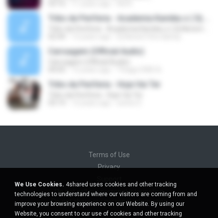
03:16
11 years ago
Ná A.
Tribo da Periferia - Academia Kamika-z ( Dj Nenem Rox )
Tribo da Periferia - Academia Kamika-z ( Dj Nenem Rox )
02:44
13 years ago
Dj Nenem Rox &amp;.
Carruagem (Official Audio)
Carruagem (Official Audio)
04:05
12 years ago
Thiago DWS A.
Tribo da Periferia - Hoje Vai Ter
Tribo da Periferia - Hoje Vai Ter
03:14
12 years ago
wenis S.
Terms of Use
Privacy
Support
We Use Cookies.
4shared uses cookies and other tracking
Do not sell my personal information
technologies to understand where our visitors are coming from and
Do not share my personal information
improve your browsing experience on our Website. By using our
Website, you consent to our use of cookies and other tracking