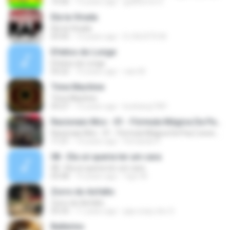
14:36
13 years ago
guilherme S.
Ela ta Virada
Ela ta Virada
03:43
13 years ago
DJ MJSTD M.
Efeitos do Longe
Efeitos do Longe
03:22
10 years ago
caio M.
Time Machine
Time Machine
03:27
15 years ago
kunkang1981
Racionais Mcs - 01 - Fórmula Mágica Da Paz [ www.MP3KING.com.br ].mp3
Racionais Mcs - 01 - Fórmula Mágica Da Paz [ www.MP3KING.com.br ].mp3
11:21
14 years ago
Fernando P.
08 - Ela só queria ter um cara
08 - Ela só queria ter um cara
03:58
15 years ago
Ygor M.
Zorro do Asfalto
Zorro do Asfalto
03:33
11 years ago
jaja crazy doc S.
Ballerino