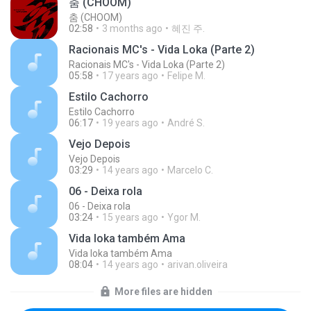
춤 (CHOOM)
춤 (CHOOM)
02:58
3 months ago
혜진 주.
Racionais MC's - Vida Loka (Parte 2)
Racionais MC's - Vida Loka (Parte 2)
05:58
17 years ago
Felipe M.
Estilo Cachorro
Estilo Cachorro
06:17
19 years ago
André S.
Vejo Depois
Vejo Depois
03:29
14 years ago
Marcelo C.
06 - Deixa rola
06 - Deixa rola
03:24
15 years ago
Ygor M.
Vida loka também Ama
Vida loka também Ama
08:04
14 years ago
arivan.oliveira
More files are hidden