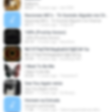
Ballerino
04:27
14 years ago
sbc1005
Racionais MC's - Tô Ouvindo Alguém me Chamar
Racionais MC's - Tô Ouvindo Alguém me Chamar
02:11
17 years ago
Felipe M.
100% (Prod.by Gonzo)
100% (Prod.by Gonzo)
02:14
13 years ago
ikeunhoo
¶йТЛТЎвЕЎ№ХйдБиБХґЗ§ЁС№·Гм
¶йТЛТЎвЕЎ№ХйдБиБХґЗ§ЁС№·Гм
03:59
15 years ago
kunkang1981
I Want To Be Me
I Want To Be Me
03:24
11 years ago
Yessenia V.
See You Again remix
See You Again remix
03:57
11 years ago
Dj-Aung L.
Homem na Estrada
Homem na Estrada
11:06
17 years ago
fabionogueiradecarvalho