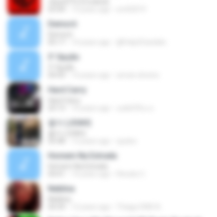
»ßµüÇÏ°Ô (Crooked)
03:44
13 years ago
sm02019
Demorô
Demorô
05:17
14 years ago
@Felip3Candido
3' Opção
3' Opção
04:43
14 years ago
arivan.oliveira
Hard Carry
Hard Carry
03:13
10 years ago
อม&#39;ม ย.
좋아 (JOAH)
좋아 (JOAH)
03:48
13 years ago
xjudox
Homem Na Estrada
Homem Na Estrada
04:41
14 years ago
Renato C.
Neblina
Neblina
04:39
12 years ago
Thiago DWS A.