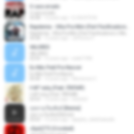
O cara errado
O cara errado
05:08
13 years ago
DJ MJSTD M.
Rapdemia - Olha Pra Mim (Part Pacificadores e Wlad Borges)
Rapdemia - Olha Pra Mim (Part Pacificadores e Wlad Borges)
04:38
12 years ago
Jéfferson F.
VALORES
VALORES
02:54
12 years ago
walef1996
Eu Não Pedi Pra Nascer
Eu Não Pedi Pra Nascer
05:40
14 years ago
Wemerson C.
ґ«№°»юїц (Feat. їЎАПё®)
ґ«№°»юїц (Feat. їЎАПё®)
03:53
12 years ago
swisshj1
กุหลาบเวียงพิงค์ [Remix]
กุหลาบเวียงพิงค์ [Remix]
03:03
15 years ago
appploy_dadchaiaudio
»ßµüÇÏ°Ô (Crooked)