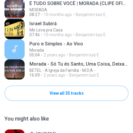
É TUDO SOBRE VOCÊ | MORADA (CLIPE OFICIAL)
MORADA
08:27
10 months ago
Benjamim luiz E.
Israel Subirá
Me Leva pra Casa
07:46
10 months ago
Benjamim luiz E.
Puro e Simples - Ao Vivo
Morada
05:04
2 years ago
Benjamim luiz E.
Morada - Só Tu és Santo, Uma Coisa, Deixa Queimar
BETEL - A Igreja da Família - M.D.A -
16:09
2 years ago
Benjamim luiz E.
View all 35 tracks
You might also like