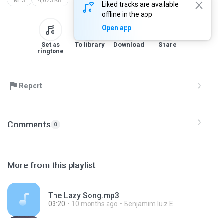
MP3
4,623 KB
Liked tracks are available
offline in the app
Open app
Set as
To library
Download
Share
ringtone
Report
Comments
0
More from this playlist
The Lazy Song.mp3
03:20
10 months ago
Benjamim luiz E.