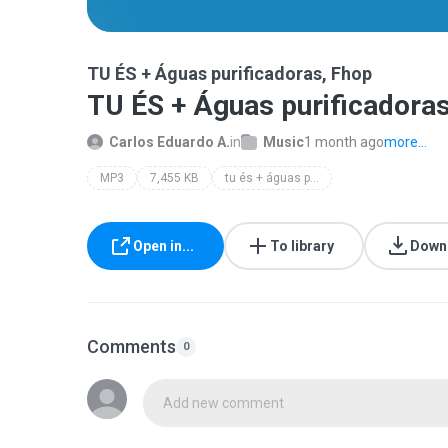
TU ÉS + Águas purificadoras, Fhop
TU ÉS + Águas purificadoras
Carlos Eduardo A.
in
Music
1 month ago
more...
MP3
7,455 KB
tu és + águas purificadoras fhop
Open in...
To library
Down
Comments
0
Add new comment