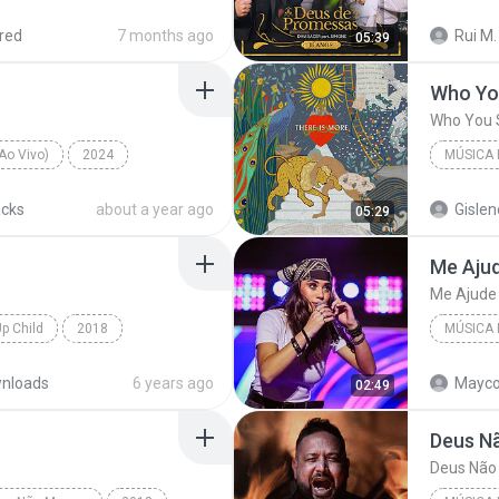
eligiosa
Davi Sac
red
7 months ago
Rui M.
05:39
Who Yo
Who You 
Ao Vivo)
2024
MÚSICA 
íceis (Ao Vivo)
Frei Gilson
Who You
acks
about a year ago
Gislen
05:29
Hillsong
Me Ajud
Me Ajude
p Child
2018
MÚSICA 
Música Religiosa
Isadora
nloads
6 years ago
Mayco
02:49
Me Ajude
Deus N
Deus Não