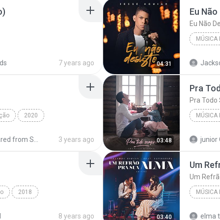
o)
Eu Não 
Eu Não De
MÚSICA 
2017
Eu Não D
ds
7 years ago
Jacks
04:31
eligiosa;Gospel
Pra To
Pra Todo
ção
2020
MÚSICA 
A Bênção
Música R
Shared from SM-A920F
3 years ago
junior 
03:48
Um Refr
Um Refrão
o
2018
MÚSICA 
Religiosa
Sarah Farias
2018
d
8 years ago
elma t
03:40