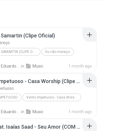
Samartin (Clipe Oficial)
ereço
ABRAÃO SAMARTIN (CLIPE OFICIAL)
Eu não mereço
 Eduardo A.
in
Music
1 month ago
Vento Impetuoso - Casa Worship (Clipe Oficial)
petuoso
IMPETUOSO
Vento Impetuoso - Casa Worship (Clipe Oficial)
 Eduardo A.
in
Music
1 month ago
LUDI feat. Isaías Saad - Seu Amor (COM LETRA)