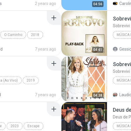
s
2 years ago
04:56
Gabriela
Sobrevi
Sobrevivi
O Caminho
2018
MÚSICA 
ica Religiosa/Gospel
Música R
ed
7 years ago
Gessi
04:41
Sobreviv
Sobrevi
Sobrevivi
a (Ao Vivo)
2019
MÚSICA 
ligiosa
Hosana (Ao Vivo)
Música R
d
7 years ago
Laudice
04:38
Shirley 
Deus d
Deus de 
e
2023
Escape
MÚSICA 