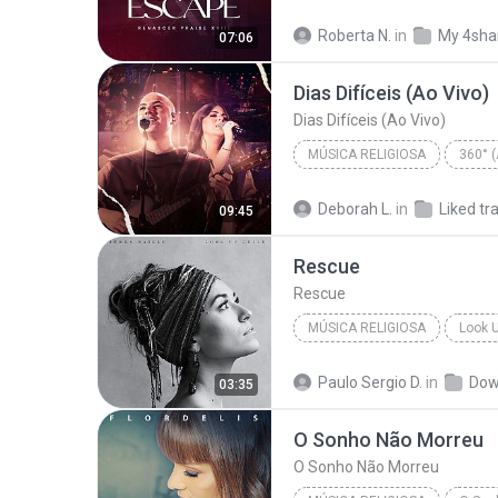
Renascer Praise
Música R
Roberta N.
in
My 4sha
07:06
Dias Difíceis (Ao Vivo)
Dias Difíceis (Ao Vivo)
MÚSICA RELIGIOSA
360° (
Música Religiosa
Dias Dif
Deborah L.
in
Liked tr
09:45
Rescue
Rescue
MÚSICA RELIGIOSA
Look U
Lauren Daigle
Rescue
Paulo Sergio D.
in
Dow
03:35
O Sonho Não Morreu
O Sonho Não Morreu