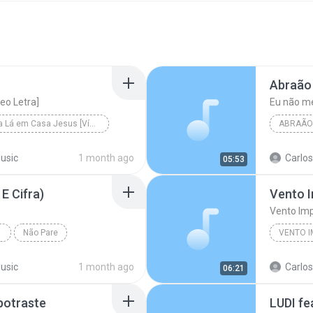
Abraão 
eo Letra]
Eu não m
Passa Lá em Casa Jesus [Vídeo Letra]
usic
1 month ago
Carlos
05:53
E Cifra)
Vento Im
Não Pare
VENTO 
usic
1 month ago
Carlos
06:21
potraste