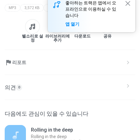
좋아하는 트랙은 앱에서 오
MP3
3,572 KB
Blues
track
프라인으로 이용하실 수 있
습니다
앱 열기
벨소리로 설
라이브러리에
다운로드
공유
정
추가
리포트
의견
0
다음에도 관심이 있을 수 있습니다
Rolling in the deep
Rolling in the deep