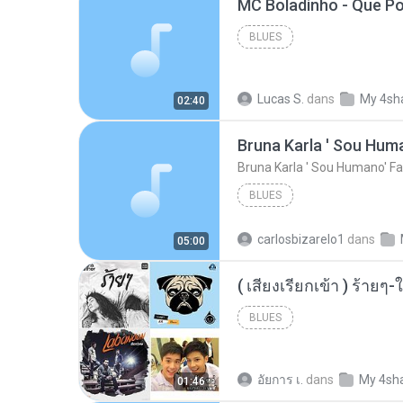
BLUES
Lucas S.
dans
My 4sh
02:40
Bruna Karla ' Sou Huma
Bruna Karla ' Sou Humano' Fa
BLUES
carlosbizarelo1
dans
05:00
BLUES
อัยการ เ.
dans
My 4sh
01:46