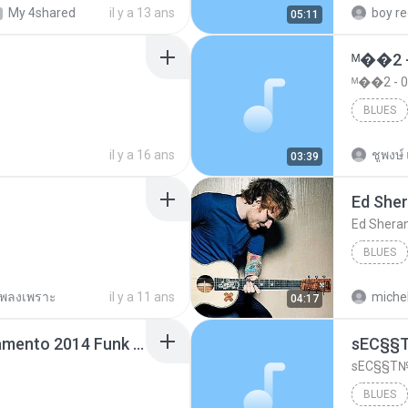
My 4shared
il y a 13 ans
05:11
ᴹ��2 
ᴹ��2 -
BLUES
il y a 16 ans
ชูพงษ์ 
03:39
Ed She
Ed Shera
BLUES
พลงเพราะ
il y a 11 ans
michel
04:17
Mc Dede -Tibum Lançamento 2014 Funk Chique Produçoes .mp3
ѕЕС§§Т№
BLUES