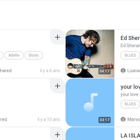
Ed She
Ed Shera
Adelle
Blues
BLUES
hared
il y a 6 ans
Luana
04:17
your lo
your love
BLUES
your lov
red
il y a 10 ans
Marvio
03:17
LA ISL