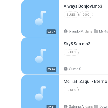
Always Bonjovi.mp3
BLUES
2000
brando M.
dans
My 4s
03:07
Sky&Sea.mp3
BLUES
Ouma S.
05:26
BLUES
Sabrina A.
dans
Down
02:41