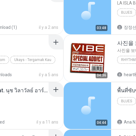
LA ISLA 
BLUES
load (1)
il y a 2 ans
장정
03:48
사진을
사진을 
com
Ukays - Tergamak Kau
RHYTHM 
사진을 
nloads
il y a 5 ans
heart
04:36
โอเคป่ะ (Yes or No) Feat. นุช วิลาวัลย์ อาร์สยาม - Flame.mp3
พื้นที่
BLUES
red
il y a 11 ans
Ana N
04:44