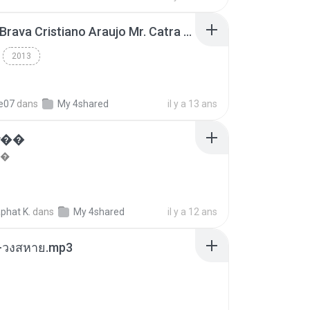
Thiago Brava Cristiano Araujo Mr. Catra - Ta Soltinha.mp3
2013
re07
dans
My 4shared
il y a 13 ans
���
��
phat K.
dans
My 4shared
il y a 12 ans
-วงสหาย.mp3