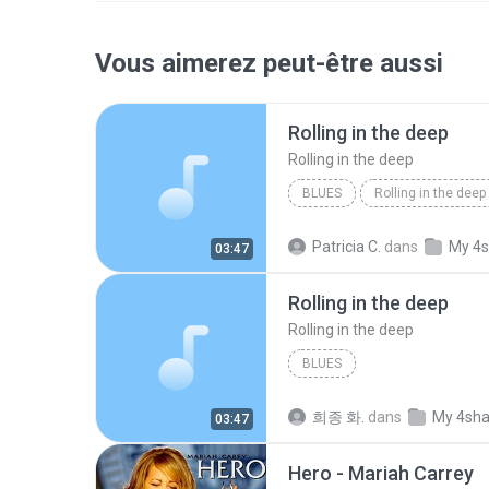
Vous aimerez peut-être aussi
Rolling in the deep
Rolling in the deep
BLUES
Rolling in the deep
Rolling in the deep
Patricia C.
dans
My 4s
03:47
Rolling in the deep
Rolling in the deep
BLUES
희종 화.
dans
My 4sha
03:47
Hero - Mariah Carrey