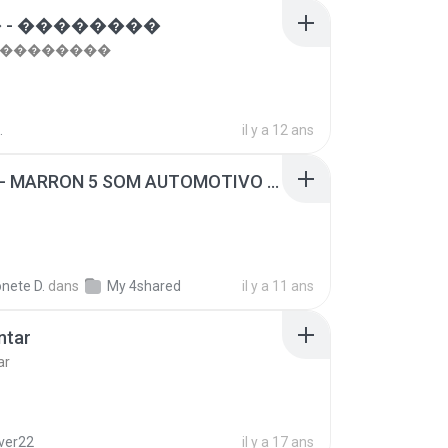
 - ��������
- ��������
.
il y a 12 ans
SUGAR - MARRON 5 SOM AUTOMOTIVO (DJ COTONETE BHZ).mp3
nete D.
dans
My 4shared
il y a 11 ans
ntar
ar
lver22
il y a 17 ans