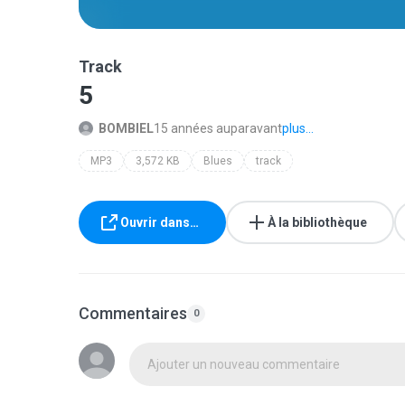
Track
5
BOMBIEL
15 années auparavant
plus...
MP3
3,572 KB
Blues
track
Ouvrir dans…
À la bibliothèque
Commentaires
0
Ajouter un nouveau commentaire