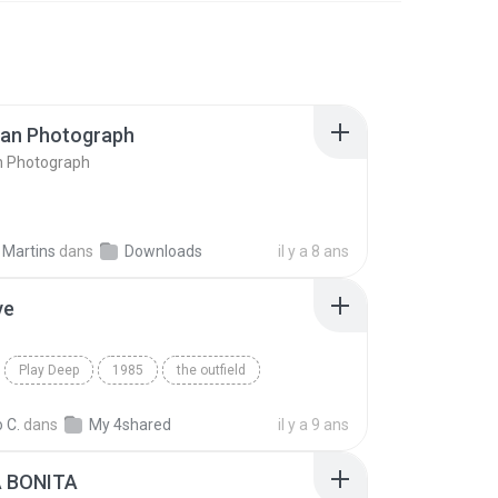
ran Photograph
n Photograph
 Martins
dans
Downloads
il y a 8 ans
ve
Play Deep
1985
the outfield
e
Blues
 C.
dans
My 4shared
il y a 9 ans
A BONITA