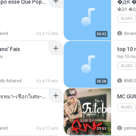
MC Boladinho - Que Popo esse Que Popo Gigante (DjWn) (áudio Oficial).mp3
�Ԫ �Ԫ
�Ԫ �Ԫ�
BLUES
ared
il y a 12 ans
04:42
no' Faix
ix
BLUES
dj valmir
My 4shared
il y a 16 ans
ANA IS
36:28
( เสียงเรียกเข้า ) ร้ายๆ-ใจหมา-เชือกวิเศษ-ว้าเหว่.mp3
BLUES
Blues
ared
il y a 11 ans
patre
03:03