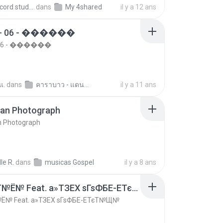
boy record studio[boy pala] B.
dans
My 4shared
il y a 12 ans
- 06 - ������
 06 - ������
แ.
dans
คาราบาว - แดนซ์ 2 ความตกมัน
il y a 11 ans
ran Photograph
n Photograph
le R.
dans
musicas Gospel
il y a 8 ans
ѕЕС§§Т№Ё№ Feat. а»ТЗЕХ ѕГѕФБЕ-ЕТєТ№Щ№
Ё№ Feat. а»ТЗЕХ ѕГѕФБЕ-ЕТєТ№Щ№