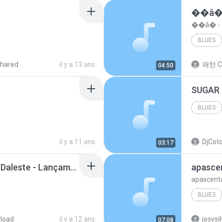
��â�
��â� 
BLUES
hared
il y a 13 ans
패턴 C
04:50
BLUES
il y a 11 ans
DjCoto
03:17
Mc Tati Zaqui - Eterno Daleste - Lançamento 2014.mp3
apasce
apascent
BLUES
load
il y a 12 ans
josysi
07:08