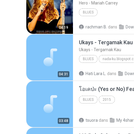
Hero - Mariah Carrey
BLUES
rachman B.
dans
Down
04:19
Ukays - Tergamak Kau
Ukays - Tergamak Kau
BLUES
nada-ku.blogspot.
Ukays
Blues
Hati Lara L.
dans
Dow
04:31
BLUES
2015
tsuora
dans
My 4sha
03:48