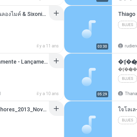
ตราบธุรีดิน - PMC ปู่จ๋านลองไมค์ & Sixonine ( Cover Version ).mp3
BLUES
il y a 11 ans
rudie
03:30
Mc Nandinho Malandramente - Lançamento 2016.mp3
�ʧ�ѹ
�ʧ�ѹ�
BLUES
d
il y a 10 ans
Thana
05:29
Funk_Ostentação_Melhores_2013_Novas MC GUIME, MC LON, MC RODOLFINHO, MC NEGUINHO DO KAXETA, MC Leo Da Baixada, MC Boy Do CHarmes.mp3
ใจโลเล
BLUES