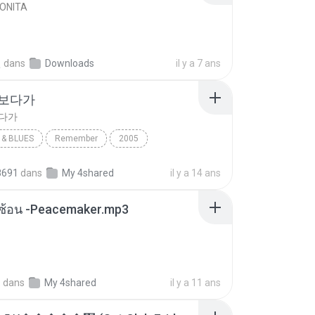
BONITA
선
dans
Downloads
il y a 7 ans
 보다가
보다가
& BLUES
Remember
2005
보다가
바이브
Rhythm & Blues
8691
dans
My 4shared
il y a 14 ans
ซับซ้อน -Peacemaker.mp3
.
dans
My 4shared
il y a 11 ans