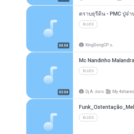
BLUES
KingSongCP แ.
04:04
BLUES
Dj A.
dans
My 4share
03:04
BLUES