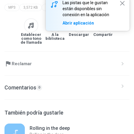
Las pistas que le gustan
MP3
3,572 KB
Blues
track
están disponibles sin
conexión en la aplicación
Abrir aplicación
Establecer
A la
Descargar
Compartir
como tono
biblioteca
de llamada
Reclamar
Comentarios
0
También podría gustarle
Rolling in the deep