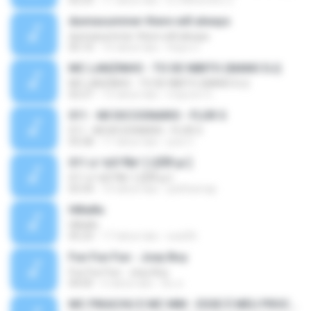
02:23
11 tahun lalu
DJ Minerinho 2.
dunnasummer-there will always
dunnasummer-there will always
05:10
10 tahun lalu
Hope U.
MC LANZINHO - TO DE NIBITO (MANO DJ)
MC LANZINHO - TO DE NIBITO (MANO DJ)
02:27
13 tahun lalu
maycon O.
011 - MI DICCIONARIO - FLOR S
011 - MI DICCIONARIO - FLOR S
03:28
11 tahun lalu
jose C.
011.á·¹¤Ó¹Ñé¹ [ ÇÊÑ¹µì ]
011.á·¹¤Ó¹Ñé¹ [ ÇÊÑ¹µì ]
03:34
10 tahun lalu
patthamap
НИнИн
НИнИн
05:23
17 tahun lalu
wad3h
Fun Fun Fun - Joey Boy
Fun Fun Fun - Joey Boy
04:05
6 tahun lalu
อั๋น ค.
MC PIKACHU E MC MM - ESSE É MEU PROCEDE ( DJ CARLINHOS DA S.R )