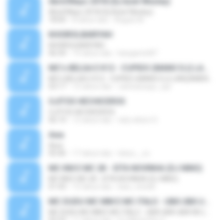
Abril/Mayo 2018 (Dj Aziel Wesley)
Abril/Mayo 2018 (Dj Aziel Wesley)
18:00
8 tahun lalu
Regulo M.
KHOIROLBARIYAH
KHOIROLBARIYAH
06:34
14 tahun lalu
kangamin87
MC's BELGA E K12 - CUPIDO (MANO DJ) LANÇAMENTO 2014
MC's BELGA E K12 - CUPIDO (MANO DJ) LANÇAMENTO 2014
03:17
12 tahun lalu
carlosaraujo_cps
OJITOS HECHICEROS
OJITOS HECHICEROS
06:14
12 tahun lalu
wily wilson S.
Awa
Awa
05:46
17 tahun lalu
lokzo__sc
MC KM E MC 2K - EITA NOVINHA (DJ NINO)
MC KM E MC 2K - EITA NOVINHA (DJ NINO)
01:43
13 tahun lalu
kaio_minelli
MC DUDU MC MM E MC ITALO - UBÁ UBÁ UBÁ REI (DJ CARLINHOS DA S.R - 2015 )
MC DUDU MC MM E MC ITALO - UBÁ UBÁ UBÁ REI (DJ CARLINHOS DA S.R - 2015 )