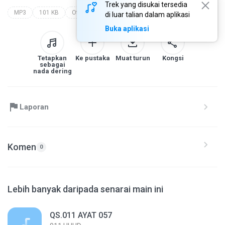
Trek yang disukai tersedia
MP3
101 KB
Other
makkiyah
011.huud
di luar talian dalam aplikasi
Buka aplikasi
Tetapkan
Ke pustaka
Muat turun
Kongsi
sebagai
nada dering
Laporan
Komen
0
Lebih banyak daripada senarai main ini
QS.011 AYAT 057