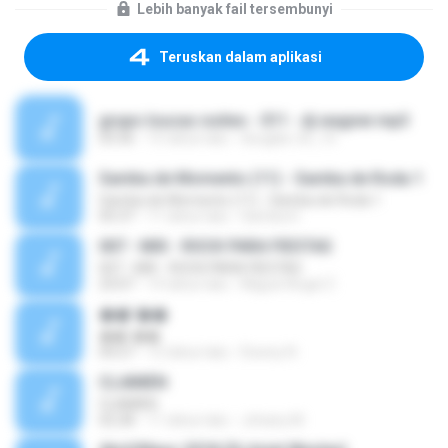
Lebih banyak fail tersembunyi
Teruskan dalam aplikasi
grupo loucas noites - 011 - dj wagner.mp3
03:36
15 tahun lalu
douglas-20_10
Samba de Momento (11) - Samba de Roda 1
Samba de Momento (11) - Samba de Roda 1
05:37
11 tahun lalu
Samba D.
007 - MIX - ROCK PARA FIESTAS
007 - MIX - ROCK PARA FIESTAS
23:07
14 tahun lalu
Miguel Angel Z.
��˹��
��˹��
04:27
12 tahun lalu
Downy N.
CLAIMEN
CLAIMEN
02:28
11 tahun lalu
Johany M.