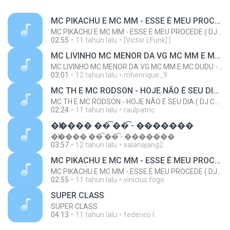
MC PIKACHU E MC MM - ESSE É MEU PROCEDE ( DJ CARLINHOS DA S.R )
MC PIKACHU E MC MM - ESSE É MEU PROCEDE ( DJ CARLINHOS DA S.R )
02:55
11 tahun lalu
[Victor LFunk] [.
MC LIVINHO MC MENOR DA VG MC MM E MC DUDU - TREINAMENTO DAS PEPECA ( DJ CARLINHOS DA S.R )
MC LIVINHO MC MENOR DA VG MC MM E MC DUDU - TREINAMENTO DAS PEPECA ( DJ CARLINHOS DA S.R )
03:01
12 tahun lalu
mhenrique_9
MC TH E MC RODSON - HOJE NÃO É SEU DIA ( DJ CARLINHOS DA S.R )
MC TH E MC RODSON - HOJE NÃO É SEU DIA ( DJ CARLINHOS DA S.R )
02:24
11 tahun lalu
raulpatric
�һ���� ��͡ ��͡ - �������
�һ���� ��͡ ��͡ - �������
03:57
12 tahun lalu
salanajang2
MC PIKACHU E MC MM - ESSE É MEU PROCEDE ( DJ CARLINHOS DA S.R )
MC PIKACHU E MC MM - ESSE É MEU PROCEDE ( DJ CARLINHOS DA S.R )
02:55
11 tahun lalu
vinicius.fogo
SUPER CLASS
SUPER CLASS
04:13
11 tahun lalu
federico I.