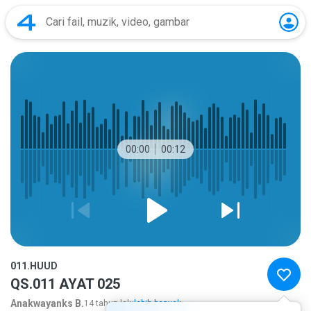
00:00
00:12
011.HUUD
QS.011 AYAT 025
Anakwayanks B.
14 tahun lalu
lebih banyak...