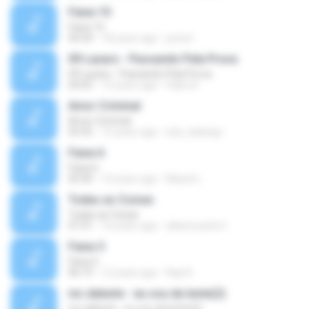
Faixa 10
Faixa 10
04:34
18 years ago
josnet
09 Lazaro - Passando Pela Prova
09 Lazaro - Passando Pela Prova
04:05
15 years ago
Fabio B.
Amor Criminal
Amor Criminal
03:35
15 years ago
edu_kalango
Faixa 6
Faixa 6
04:30
14 years ago
Maxiel L.
Todas as Coisas
Todas as Coisas
07:31
16 years ago
aldeoncarlos1
Faixa 5
Faixa 5
06:19
12 years ago
Rap N.
mc daleste - eu sou da leste(2)
mc daleste - eu sou da leste(2)