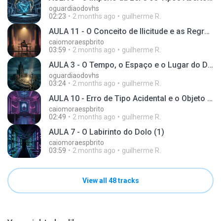
oguardiaodovhs
02:23
2 months ago
guilherme R.
AULA 11 - O Conceito de Ilicitude e as Regras do Excesso (2)
caiomoraespbrito
03:59
2 months ago
guilherme R.
AULA 3 - O Tempo, o Espaço e o Lugar do Delito (1)
oguardiaodovhs
03:24
2 months ago
guilherme R.
AULA 10 - Erro de Tipo Acidental e o Objeto Material (1)
caiomoraespbrito
02:49
2 months ago
guilherme R.
AULA 7 - O Labirinto do Dolo (1)
caiomoraespbrito
03:59
2 months ago
guilherme R.
View all 48 tracks