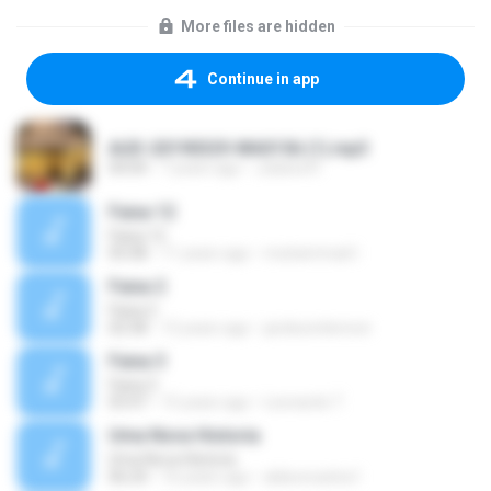
More files are hidden
Continue in app
AUD-20190329-WA0156 (1).mp3
04:04
7 years ago
Juliana R.
Faixa 12
Faixa 12
05:08
11 years ago
muhammad I.
Faixa 2
Faixa 2
02:58
12 years ago
jardesonlennon
Faixa 3
Faixa 3
03:47
15 years ago
Leonardo T.
Uma Nova Historia
Uma Nova Historia
06:24
16 years ago
aldeoncarlos1