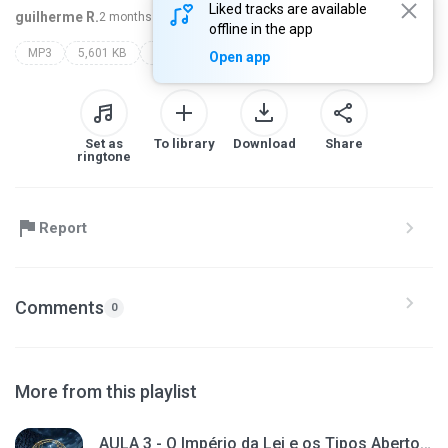
Liked tracks are available
guilherme R.
2 months ago
more...
offline in the app
MP3
5,601 KB
caiomoraespbrito
Open app
Set as
To library
Download
Share
ringtone
Report
Comments
0
More from this playlist
AULA 3 - O Império da Lei e os Tipos Abertos (1)