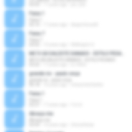
05:03
11 years ago
joe_bzs
Faixa 1
Faixa 1
05:10
17 years ago
diegominucelli
Faixa 7
Faixa 7
04:02
12 years ago
Wellington S.
MC'S GÁ DALESTE DANADO - ESTILO PESADO
MC'S GÁ DALESTE DANADO - ESTILO PESADO
03:22
17 years ago
DJ GÁ B.
grande rio - paulo onça
grande rio - paulo onça
06:18
10 years ago
interpretecharles
Faixa 1
Faixa 1
02:27
17 years ago
f.d.c.b
Abraça-me
Abraça-me
03:54
14 years ago
chicoafarias