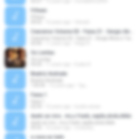
03:27
15 years ago
mcnaldinho2009
Fifteen
Fifteen
04:55
16 years ago
felreis6
Cearamor Volume 03 - Faixa 21 - Sergio Alves e Tiaguinho
Cearamor Volume 03 - Faixa 21 - Sergio Alves e Tiaguinho
02:06
11 years ago
Hiago R.
Os Levitas
Os Levitas
04:20
11 years ago
Eudes R.
Beatriz Andrade
Beatriz Andrade
1:05:45
16 years ago
Tgc_
Faixa 1
Faixa 1
02:54
12 years ago
lucelio.seixas
duelo ao vivo.. mc,s frank, sapão,dodo,tikão
duelo ao vivo.. mc,s frank, sapão,dodo,tikão
05:55
16 years ago
mcdodorj
a casa ao lado