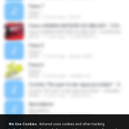
Faixa 7
Faixa 7
05:02
15 years ago
Davi R.
Faixa 4-BANDA BATIDÃO DO MELODY - É DIZER ADEUS
Faixa 4-BANDA BATIDÃO DO MELODY - É DIZER ADEUS
02:10
11 years ago
DJ MAZINHO O.
Faixa 5
Faixa 5
04:45
11 years ago
ghyda_2000
Faixa 6
Faixa 6
03:22
12 years ago
makako.vip
Corinho "Ele quer te dar água pra beber" - Edinaldo do Rio
Corinho "Ele quer te dar água pra beber" - Edinaldo do Rio
03:36
14 years ago
spaikezinho
Apocalipice
Apocalipice
03:49
14 years ago
flaviospaula
FALA DANIEL
We Use Cookies.
4shared uses cookies and other tracking