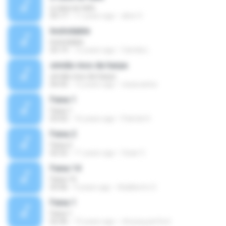
a casa ao lado
05:17
11 years ago
alice V.
Inolvidable
Inolvidable
03:19
12 years ago
Camila L.
simião inos da harpa
simião inos da harpa
04:43
12 years ago
visaocarlos
Faixa 1
Faixa 1
03:03
16 years ago
Patrick H.
Faixa 2
Faixa 2
02:52
11 years ago
Ozair C.
Faixa 14
Faixa 14
03:06
9 years ago
Adalberto O.
Faixa 1
Faixa 1
02:46
15 years ago
chryssy.perfect