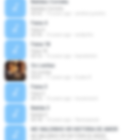
Batidao Corneta
Batidao Corneta
02:52
19 years ago
amilton.juninho
Faixa 4
Faixa 4
03:34
16 years ago
andiynho
Faixa 18
Faixa 18
03:16
16 years ago
kaioekelvin
Os Levitas
Os Levitas
03:51
11 years ago
Eudes R.
Faixa 3
Faixa 3
04:16
16 years ago
locutoresnt
Batida 3
Batida 3
03:18
14 years ago
flaviospaula
MC NALDINHO SR HISTÓRIA DE AMOR
MC NALDINHO SR HISTÓRIA DE AMOR