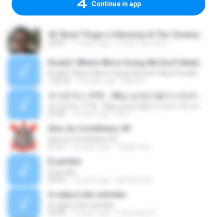
Continue in app
45. Bone Thugs-n-Harmony & The Tyranny of The 1st & 15th.mp3
23:03
11 years ago
Cruise_Da_Kid H.
Roads? Where We're Going We Don't Need Roads!
Roads? Where We're Going We Don't Need Roads!
1:22:24
14 years ago
David S.
토크온섹스 37회 : 28살 남성(오랄리스트)의 섹스라이프, 섹스에 대한 생각
토크온섹스 37회 : 28살 남성(오랄리스트)의 섹스라이프, 섹스에 대한 생각
52:49
12 years ago
Kw L.
Hino do Corinthians-SP
Hino do Corinthians-SP
01:47
14 years ago
tokakimais
El perdón
El perdón
20:52
10 years ago
jaimelomeli
A culpa é das estrelas
A culpa é das estrelas
50:08
12 years ago
Leituracast P.