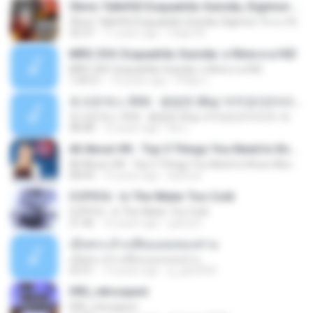
Óbvio Talk#02 Esquadrão Suícida, Digimon Tri e o filme do Sonic
Óbvio Talk#02 Esquadrão Suícida, Digimon Tri e o filme do Sonic
32:37
11 years ago
Felipe M.
MRG 334: Esquadrão Suicida: o filme e a HQ!
MRG 334: Esquadrão Suicida: o filme e a HQ!
1:04:21
10 years ago
Philip C.
토크온섹스 35회 : 평범한 26살 여직장인(아리)의 섹스라이프, 생각들
토크온섹스 35회 : 평범한 26살 여직장인(아리)의 섹스라이프, 생각들
48:48
12 years ago
Kw L.
All About #8 - Top 5 Things You Need to Know About Norwegian Society!
All About #8 - Top 5 Things You Need to Know About Norwegian Society!
08:44
14 years ago
lazhiral
CCP016 - Is The Water Too Cold
CCP016 - Is The Water Too Cold
21:46
16 years ago
goboist
เมื่อพระเจ้าเปลี่ยนแผนของท่าน
เมื่อพระเจ้าเปลี่ยนแผนของท่าน
52:51
13 years ago
g_gtb2000
090_retrospect
090_retrospect