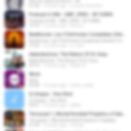
Hino do Clube do Remo - PA
01:44
14 years ago
Locutor Guerreiro
Podcast # 006 - UMF_PERU - BY D3N!S
Podcast # 006 - UMF_PERU - BY D3N!S
19:10
12 years ago
Denis C.
Beethoven: Las 9 Sinfonias Completas (Herbert Von Karajan)(4de9)
Beethoven: Las 9 Sinfonias Completas (Herbert Von Karajan)(4de9)
31:02
12 years ago
sr_xavi
AdamAndJoe: The Return Of Dr Sexy
AdamAndJoe: The Return Of Dr Sexy
39:10
14 years ago
Adam A.
Work
Work
02:08
12 years ago
andre_saidy
Q-Unique - One Shot
Q-Unique - One Shot
03:01
16 years ago
jtkiller
Terracast 1, Mortal Kombat Priquitos e Fatalitys
Terracast 1, Mortal Kombat Priquitos e Fatalitys
41:39
14 years ago
miro4p