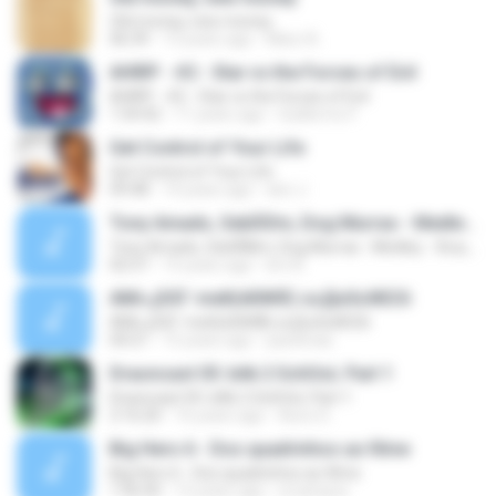
Old money, new money
06:39
13 years ago
Marz A.
AHIRP - #2 - Star vs the Forces of Evil
AHIRP - #2 - Star vs the Forces of Evil
1:54:42
11 years ago
Guillermo F.
Get Control of Your Life
Get Control of Your Life
09:48
14 years ago
don J.
Tony Amado, SebÃ©m, Dog Murras - Medley - Xica, Felicidade, Aqui Ta-se
Tony Amado, SebÃ©m, Dog Murras - Medley - Xica, Felicidade, Aqui Ta-se
02:57
15 years ago
bm B.
АМі»,јЅЅГ-melt(ёбЖ®) ѕоДнЅєЖЅЗі
АМі»,јЅЅГ-melt(ёбЖ®) ѕоДнЅєЖЅЗі
04:21
15 years ago
pastenae
Draoncast 05: bAk 2 SchOoL Part 1
Draoncast 05: bAk 2 SchOoL Part 1
2:16:20
16 years ago
Auric D.
Big Hero 6 - Dos quadrinhos ao filme
Big Hero 6 - Dos quadrinhos ao filme
1:56:50
12 years ago
srcampos