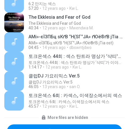
6.2 만지는 섹스
57:20
12 years ago
Kw L.
The Ekklesia and Fear of God
The Ekklesia and Fear of God
40:34
12 years ago
Mwendwa M.
АМі»-єЇЗПБц ѕКґВ °Н(ЅГ°ЈА» ґЮё®ґВ јТіа ost)
АМі»-єЇЗПБц ѕКґВ °Н(ЅГ°ЈА» ґЮё®ґВ јТіа ost)
04:45
14 years ago
dbswntjdwo
토크온섹스 44회 : 섹스 탄트라 명상가 '샥띠'가 이야기하는 섹스
토크온섹스 44회 : 섹스 탄트라 명상가 '샥띠'가 이야기하는 섹스
1:14:17
12 years ago
Kw L.
클럽DJ 가요리믹스 Ver.5
클럽DJ 가요리믹스 Ver.5
46:05
13 years ago
san O.
토크온섹스 6회 : 카섹스, 이색장소에서의 섹스
토크온섹스 6회 : 카섹스, 이색장소에서의 섹스
45:57
12 years ago
Kw L.
More files are hidden