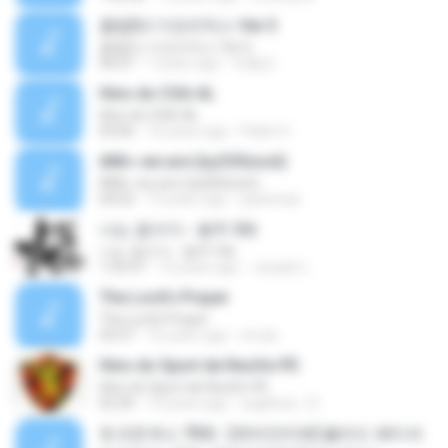
클럽DJ 가요리믹스 Ver.5
클럽DJ 가요리믹스 Ver.5
46:07
7 years ago
박흥균
Hino do CSA-AL
Hino do CSA-AL
03:06
16 years ago
Pablo H.
АМі»-we are (їшЗЗЅєost)
АМі»-we are (їшЗЗЅєost)
04:02
15 years ago
pastenae
나는 꼼수다 - 봉주 5회
나는 꼼수다 - 봉주 5회
1:35:47
12 years ago
Joseph L.
The Lord's Prayer
The Lord's Prayer
43:37
16 years ago
nrrule
Hino do Sport de Recife-PE
Hino do Sport de Recife-PE
02:20
14 years ago
wgabriel_12
토크온섹스 70회 : [큐라인터뷰] 블러드 페티쉬