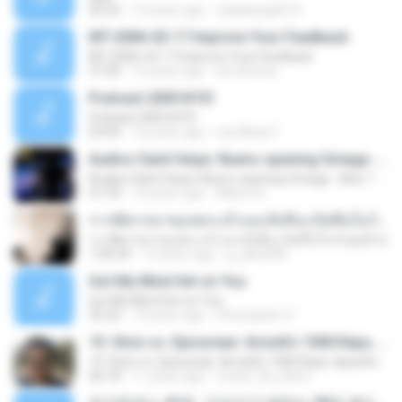
26:25
15 years ago
cidaderpg2010
MT-2006-02-17 Improve Your Feedback
MT-2006-02-17 Improve Your Feedback
37:40
16 years ago
dorstewitz
Podcast 2005 Nº01
Podcast 2005 Nº01
03:04
16 years ago
Las Bibas F.
Audios Saint Seiya: Nuevo opening Omega - New ? Myth (Next Generation)
Audios Saint Seiya: Nuevo opening Omega - New ? Myth (Next Generation)
01:39
14 years ago
Allison B.
การพิพากษาของพระเจ้าและสิ่งที่จะเกิดขึ้นในวันสุดท้าย
การพิพากษาของพระเจ้าและสิ่งที่จะเกิดขึ้นในวันสุดท้าย
1:00:24
13 years ago
g_gtb2000
Got My Mind Set on You
Got My Mind Set on You
55:32
13 years ago
Christopher H.
10. Stoic vs. Epicurean: Arnold’s 1000 Reps, Apache Cold Showers and the Spartan Whipping Post
10. Stoic vs. Epicurean: Arnold’s 1000 Reps, Apache Cold Showers and the Spartan Whipping Post
46:18
11 years ago
Cruise_Da_Kid H.