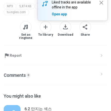
Liked tracks are available
MP3
5,874 KB
Podcast
tu ingles aprender ingles de oido
offline in the app
tu-ingles.com
Open app
Set as
To library
Download
Share
ringtone
Report
Comments
0
You might also like
6.2 만지는 섹스