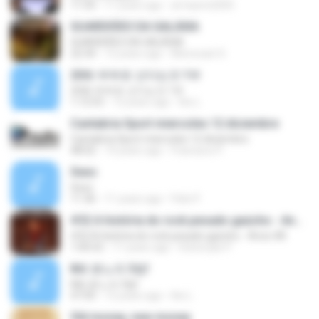
11:55
11 years ago
al-hazmi2005
GUARDIÕES DA GALÁXIA
GUARDIÕES DA GALÁXIA
22:34
12 years ago
Monocast S.
20화 부부로 산다는것 1부
20화 부부로 산다는것 1부
1:12:53
12 years ago
Kw L.
Cantabria Sport miercoles 12 diciembre
Cantabria Sport miercoles 12 diciembre
48:02
14 years ago
Francisco P.
Sexo
Sexo
11:36
11 years ago
Felix P.
#32 A história do rock pesado gaúcho - Anos-80
#32 A história do rock pesado gaúcho - Anos-80
1:00:52
11 years ago
Diztorção P.
8화 분노의 3썸!
8화 분노의 3썸!
47:05
12 years ago
Kw L.
Old money, new money