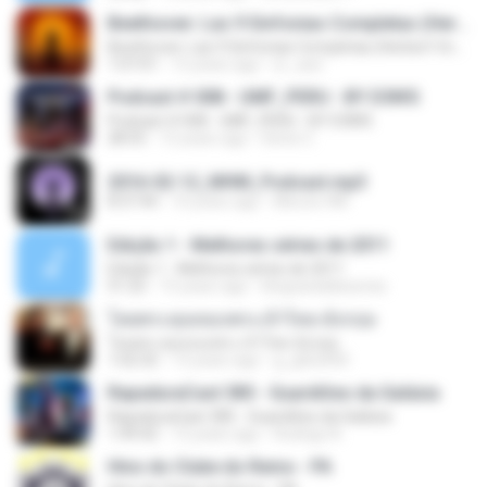
Beethoven: Las 9 Sinfonias Completas (Herbert Von Karajan)(9de9)
Beethoven: Las 9 Sinfonias Completas (Herbert Von Karajan)(9de9)
1:07:01
12 years ago
sr_xavi
Podcast # 008 - UMF_PERU - BY D3N!S
Podcast # 008 - UMF_PERU - BY D3N!S
28:55
12 years ago
Denis C.
2016-02-12_MHM_Podcast.mp3
8:37:44
10 years ago
Minuto HM
Edição 1 - Melhores séries de 2011
Edição 1 - Melhores séries de 2011
51:22
15 years ago
blogcanaldeseries
โดยพระคุณของพระเจ้าไทย-อังกฤษ
โดยพระคุณของพระเจ้าไทย-อังกฤษ
1:02:32
13 years ago
g_gtb2000
RapaduraCast 385 - Guardiões da Galáxia
RapaduraCast 385 - Guardiões da Galáxia
1:49:42
12 years ago
Rodrigo N.
Hino do Clube do Remo - PA