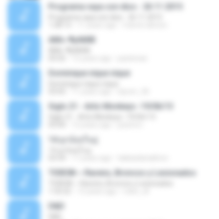
Programa vaya con dios - 26 11 2015
Programa vaya con dios - 26 11 2015
1:28:13
11 years ago
marvin.alonzo
АМі»-¶уАМїВ
АМі»-¶уАМїВ
05:02
15 years ago
pastenae
Dominique nique nique
Dominique nique nique
03:05
11 years ago
lojrum_36
Siglo 21 - Artic Monkeys -19/06/13
Siglo 21 - Artic Monkeys -19/06/13
03:00
12 years ago
josemrc
14.ลูกน้อยในอู่
14.ลูกน้อยในอู่
03:54
17 years ago
takkasilanakhon
T03E08 ~ Ravens, Broncos y Lesionados
T03E08 ~ Ravens, Broncos y Lesionados
1:32:22
12 years ago
robin_dt
D&D
D&D