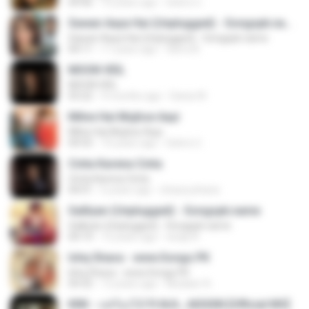
04:46
10 years ago
Satrio U.
Sawan Aaya Hai (Unplugged) - Songspk.name
Sawan Aaya Hai (Unplugged) - Songspk.name
04:11
11 years ago
Sarra A.
MOON VEIL
MOON VEIL
03:22
9 months ago
Dania W.
Milne Hai Mujhse Aayi
Milne Hai Mujhse Aayi
04:55
10 years ago
Satrio U.
Cinta Karena Cinta
Cinta Karena Cinta
04:01
6 years ago
shaza johana
Galliyan (Unplugged) - Songspk.name
Galliyan (Unplugged) - Songspk.name
04:14
12 years ago
swap N.
Ishq Shava - www.Songs.PK
Ishq Shava - www.Songs.PK
04:32
12 years ago
Mudasir A.
KRK - แค่ร้องไห้ Ft.N/A , AISXXN [Official MV]