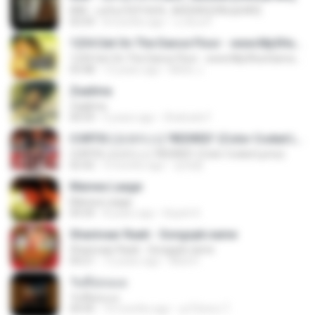
KRK - แค่ร้องไห้ Ft.N/A , AISXXN [Official MV]
03:59
8 months ago
นวมินทร์
1234 Get On The Dance Floor - www.Mp3HunGama.IN
1234 Get On The Dance Floor - www.Mp3HunGama.IN
03:48
13 years ago
Nithin J.
Zaalima
Zaalima
04:59
5 years ago
Shahzeb F.
CORTIS (코르티스) 'REDRED' (Color Coded Lyrics)
CORTIS (코르티스) 'REDRED' (Color Coded Lyrics)
02:42
3 months ago
정예환
Manwa Laage
Manwa Laage
04:34
8 years ago
Kopeh K.
Shanivaar Raati - Songspk.name
Shanivaar Raati - Songspk.name
04:21
12 years ago
Abid H.
วันที่อ่อนแอ
วันที่อ่อนแอ
04:45
10 months ago
ลูกไม้หล่น ไ.