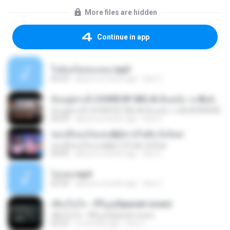
More files are hidden
Continue in app
ใจฉันเป็นของเธอ.mp3
04:33
about a month ago
ben C.
ฉันอยู่ตรงนี้-COVER BY BIG AI ต้นฉบับ วง BLACKHEAD
ฉันอยู่ตรงนี้-COVER BY BIG AI ต้นฉบับ วง BLACKHEAD
04:05
about a month ago
ben C.
ชอบที่เธอเป็นเธอ&ผู้ชายในฝัน อิงล็อต
ชอบที่เธอเป็นเธอ&ผู้ชายในฝัน อิงล็อต
04:09
about a month ago
ben C.
ไม่เคย.mp3
03:50
about a month ago
ben C.
เพียงในใจ - คีรีบูน(Spacial cover)
เพียงในใจ - คีรีบูน(Spacial cover)
03:53
4 months ago
ben C.