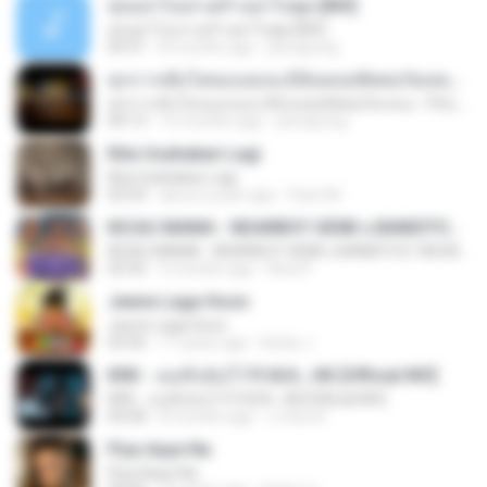
สุขอย่าไปเล่าเศร้าอย่าไปพูด [MV]
สุขอย่าไปเล่าเศร้าอย่าไปพูด [MV]
04:31
8 months ago
jeerapong
ทุกการเติบโตของเธอจะมีฉันคอยซัพพอร์ตเสมอ - FULL , [เนื้อเพลง]
ทุกการเติบโตของเธอจะมีฉันคอยซัพพอร์ตเสมอ - FULL , [เนื้อเพลง]
04:13
12 months ago
jeerapong
Kita Usahakan Lagi
Kita Usahakan Lagi
03:54
about a year ago
Fazri M.
KICAU MANIA - NDARBOY GENK x BANDITOZ YAOW 86 (OFFICIAL LYRIC VIDEO) GAS POL NDANGAK
KICAU MANIA - NDARBOY GENK x BANDITOZ YAOW 86 (OFFICIAL LYRIC VIDEO) GAS POL NDANGAK
03:50
3 months ago
Rina P.
Jeene Laga Hoon
Jeene Laga Hoon
03:56
11 years ago
bindu J.
KRK - เธอทิ้งฉันไว้ Ft.N/A , HK [Official MV]
KRK - เธอทิ้งฉันไว้ Ft.N/A , HK [Official MV]
04:58
8 months ago
นวมินทร์
Piya Aaye Na
Piya Aaye Na