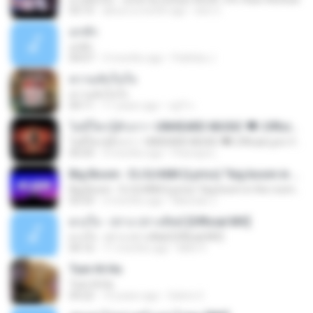
03:15
about a month ago
ben C.
อกหัก
อกหัก
04:07
3 months ago
Pathiita J.
ความลับในใจ
ความลับในใจ
04:11
11 years ago
ปฐวี ก.
ไม่มีใครรู้ตัวเรา– UNHEARD MUSIC 🖤| Official Lyric Video | เพลงสู้ชีวิต
ไม่มีใครรู้ตัวเรา– UNHEARD MUSIC 🖤| Official Lyric Video | เพลงสู้ชีวิต
05:03
3 months ago
Peeraya L.
Big Boom - DJ.ILHAM (Lyrics) "big boom in the room i go kaboom"
Big Boom - DJ.ILHAM (Lyrics) "big boom in the room i go kaboom"
03:33
3 months ago
Marzuki J.
ดวงใจ - ปราง ปรางทิพย์ [Official MV]
ดวงใจ - ปราง ปรางทิพย์ [Official MV]
04:16
11 months ago
Mith 9.
Tum Hi Ho
Tum Hi Ho
04:22
10 years ago
Satrio U.