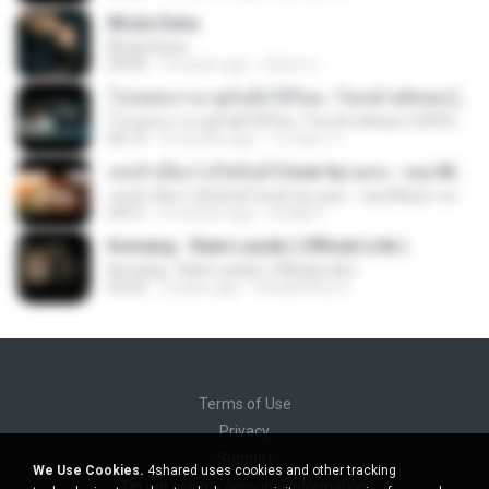
Bhula Dena
Bhula Dena
04:00
10 years ago
Satrio U.
โปรดส่งเรามาคู่กันอีกได้ไหม -โชเล่ย์ ชคัทพล [ OFFICIAL MV ]
โปรดส่งเรามาคู่กันอีกได้ไหม -โชเล่ย์ ชคัทพล [ OFFICIAL MV ]
06:19
9 months ago
วรรณิศา ก.
เธอลำเอียง I อริสมันต์ Cover by ฌอน - ฌฌ Music I เพลงยุค 90 I Rock Cover
เธอลำเอียง I อริสมันต์ Cover by ฌอน - ฌฌ Music I เพลงยุค 90 I Rock Cover
04:21
6 months ago
Sirilak P.
Komang - Raim Laode ( Official Lirik )
Komang - Raim Laode ( Official Lirik )
03:42
3 years ago
Fare&#39;z D.
Terms of Use
Privacy
Support
We Use Cookies.
4shared uses cookies and other tracking
Do not sell my personal information