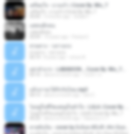
เตรียมใจ - บางแก้ว | Cover By. Wis_T
เตรียมใจ - บางแก้ว | Cover By. Wis_T
03:43
3 months ago
Sirilak P.
แค่คนอีกคน
แค่คนอีกคน
03:59
10 years ago
Pavisa S.
สวนทาง - วงกางเกง
สวนทาง - วงกางเกง
05:14
8 years ago
viroon A.
อย่าลำบาก - LABANOON _ Cover By. Wis_T.m4a
05:10
about a month ago
เจนจิรา ส.
แล้วเราจะได้รักกันไหม.mp3
04:13
about a month ago
ben C.
ไม่อยู่ในชีวิตแต่อยู่ในหัวใจ - LULA | Cover By. Wis_T
ไม่อยู่ในชีวิตแต่อยู่ในหัวใจ - LULA | Cover By. Wis_T
05:22
about a month ago
Haiสอบมาก T.
ตายทั้งเป็น - cover by อิงล็อต #อิงฟ้า #ชาล็อต #อิงล็อต
ตายทั้งเป็น - cover by อิงล็อต #อิงฟ้า #ชาล็อต #อิงล็อต