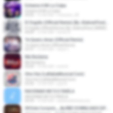
Echame A Mi La Culpa
Echame A Mi La Culpa
03:05
15 साल पहले
mexicano_08
El Orgullo (Official Remix) (By JGalvezFlow) (WWW.ELGENERO.COM)
El Orgullo (Official Remix) (By JGalvezFlow) (WWW.ELGENERO.COM)
04:09
12 साल पहले
hector B.
Te Quiero Amar (Official Remix)
Te Quiero Amar (Official Remix)
03:37
12 साल पहले
xavier L.
Me Reclama
Me Reclama
03:09
10 साल पहले
erick A.
Otra Vez (LaRabiaMusical.Com)
Otra Vez (LaRabiaMusical.Com)
03:30
10 साल पहले
juan N.
RACIONAIS MC'S E FAVELA
RACIONAIS MC'S E FAVELA
04:39
14 साल पहले
adrianosilveirasouza
09 Este Corazón__By.RBD DOWNLOADS [OFICIAL