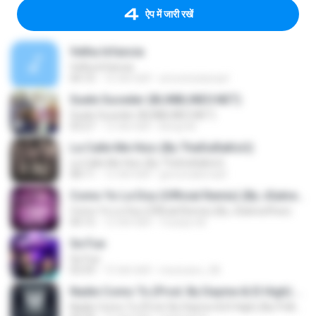
ऐप में जारी रखें
Velha Infancia
Velha Infancia
04:10
16 साल पहले
simoninatanael
Suele Suceder (BLINBLINEO.NET)
Suele Suceder (BLINBLINEO.NET)
03:27
12 साल पहले
Benja M.
La Calle Me Hizo (By TheDuRaKoU)
La Calle Me Hizo (By TheDuRaKoU)
08:11
12 साल पहले
gersonabimael
Como Yo Le Doy (Official Remix) (By JGalvezFlow)
Como Yo Le Doy (Official Remix) (By JGalvezFlow)
04:15
12 साल पहले
Yoselyn M.
Se Fue
Se Fue
03:59
15 साल पहले
mexicano_08
Nadie Como Tu (Prod. By Dayme & El High) (By Polka DeLaMusic) (WWW.FULETEO.CO)
Nadie Como Tu (Prod. By Dayme & El High) (By Polka DeLaMusic) (WWW.FULETEO.CO)