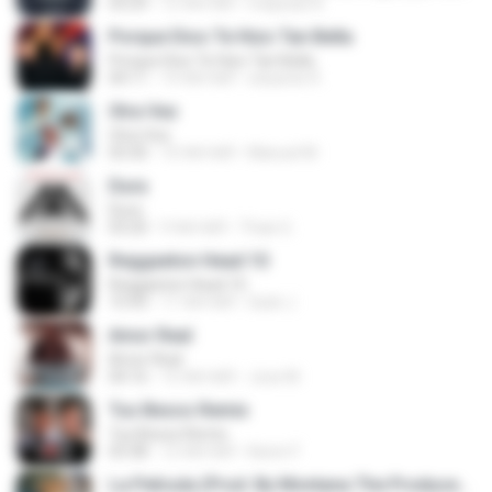
03:29
12 साल पहले
miqueas N.
Porque Dios Te Hizo Tan Bella
Porque Dios Te Hizo Tan Bella
04:11
14 साल पहले
eduardo R.
Otra Vez
Otra Vez
03:30
10 साल पहले
Manuel M.
Dura
Dura
03:20
9 साल पहले
Thais G.
Reggaeton Head 10
Reggaeton Head 10
15:43
11 साल पहले
Sack J.
Amor Real
Amor Real
04:16
15 साल पहले
Jose M.
Tus Besos Remix
Tus Besos Remix
03:38
12 साल पहले
Karen F.
La Pelicula (Prod. By Montana The Producer) (BY JGalvezFlow)