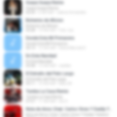
Guaya Guaya Remix
Guaya Guaya Remix
02:54
6 साल पहले
valeria fernandez
Bohemio de Aficion
Bohemio de Aficion
03:28
14 साल पहले
fran_tuo
Donde Esta Mi Primavera
Donde Esta Mi Primavera
04:14
12 साल पहले
Diana Marcela D.
En Esta Navidad
En Esta Navidad
03:58
15 साल पहले
casillas
El Extraño del Pelo Largo
El Extraño del Pelo Largo
03:11
10 साल पहले
Maru M.
Tumba La Casa Remix
Tumba La Casa Remix
07:57
11 साल पहले
tito S.
Nota de Amor (feat. Carlos Vives Y Daddy Yankee)
Nota de Amor (feat. Carlos Vives Y Daddy Yankee)