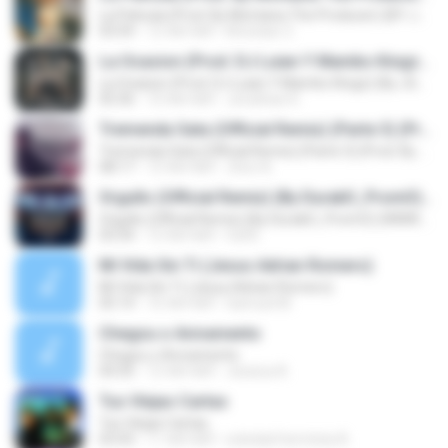
La Pelicula (Prod. By Montana The Producer) (BY JGalvezFlow)
03:59
12 साल पहले
Khristian Z.
La Ocasion (Prod. DJ Luian Y Mambo Kingz) (By JGalvez)
La Ocasion (Prod. DJ Luian Y Mambo Kingz) (By JGalvez)
05:36
10 साल पहले
Jonathan K.
Tremenda Sata (Official Remix) (Parte 3) (Prod. By DJ Luian & Noize)
Tremenda Sata (Official Remix) (Parte 3) (Prod. By DJ Luian & Noize)
08:17
12 साल पहले
Jhon A.
Orgullo (Official Remix) (By DurakO_PromO) (WWW.FULETEO.CO)
Orgullo (Official Remix) (By DurakO_PromO) (WWW.FULETEO.CO)
03:34
12 साल पहले
full B.
Mi Vida Sin Ti (Jesus Adrian Romero)
Mi Vida Sin Ti (Jesus Adrian Romero)
05:14
16 साल पहले
Samuel M.
Chegou o Avivamento
Chegou o Avivamento
04:35
12 साल पहले
Jessica A.
Tus Víejas Cartas
Tus Víejas Cartas
03:43
11 साल पहले
soledad herminia A.