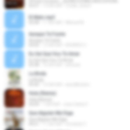
09 Este Corazón__By.RBD DOWNLOADS [OFICIAL
03:27
13 साल पहले
ronald_doano
El Malo.mp3
03:58
11 साल पहले
Manuel M.
Aunque Te Fuiste
Aunque Te Fuiste
04:02
12 साल पहले
RICARDO U.
Eu Sei Que Vou Te Amar
Eu Sei Que Vou Te Amar
03:38
16 साल पहले
slnlucas
La Boda
La Boda
05:40
10 साल पहले
astudilloclaro
Hola (Remix)
Hola (Remix)
04:09
7 साल पहले
Joan Carlos F.
Que Alguien Me Diga
Que Alguien Me Diga
04:51
11 साल पहले
fernando C.