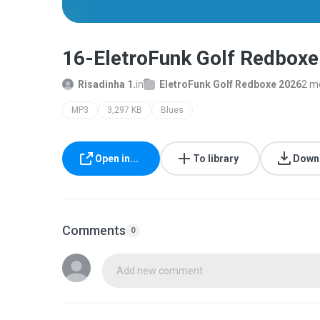
16-EletroFunk Golf Redbox
Risadinha 1.
in
EletroFunk Golf Redboxe 2026
2 m
MP3
3,297 KB
Blues
Open in...
To library
Down
Comments
0
Add new comment