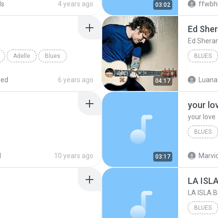
ds
4 years ago
ffwbh
03:02
Ed She
Ed Shera
Adelle
Blues
BLUES
red
6 years ago
Luana
04:17
your lo
your love
BLUES
your lov
d
10 years ago
Marvio
03:17
LA ISL
LA ISLA 
BLUES