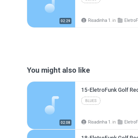
Risadinha 1.
in
EletroFunk G
02:29
You might also like
15-EletroFunk Golf R
BLUES
Risadinha 1.
in
02:08
18-EletroFunk Golf R