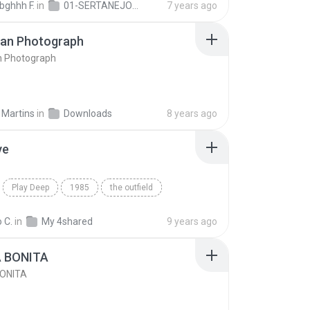
bghhh F.
in
01-SERTANEJO-Robin-Lanches-Vol.02.rar.extracted
7 years ago
ran Photograph
n Photograph
 Martins
in
Downloads
8 years ago
ve
Play Deep
1985
the outfield
e
Blues
 C.
in
My 4shared
9 years ago
A BONITA
BONITA