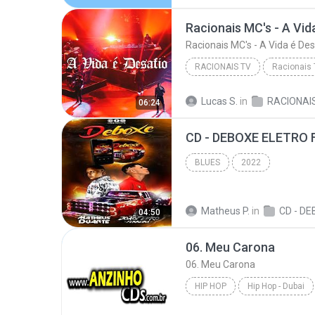
RACIONAIS TV
Racionais
Racionais MC's - A Vida é Desafio (Racionais 3 D...
Lucas S.
in
06:24
CD - DEBOXE ELETRO 
BLUES
2022
Matheus P.
in
04:50
06. Meu Carona
06. Meu Carona
HIP HOP
Hip Hop - Dubai
Hungria
Hip Hop