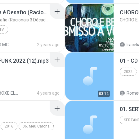
Racionais MC's - A Vida é Desafio (Racionais 3 Décadas Ao Vivo)
CHORO 
Racionais MC's - A Vida é Desafio (Racionais 3 Décadas Ao Vivo)
CHORO E 
 TV
RACIONAIS MCs - 3 DECADAS - AO VIVO
2 years ago
Iraceli
05:10
FUNK 2022 (12).mp3
01 - C
2022
CD - DEBOXE ELETRO FUNK 2022
4 years ago
Romeu
03:12
SERTAN
2016
06. Meu Carona