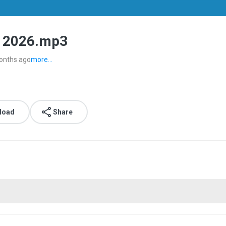
e 2026.mp3
onths ago
more...
load
Share