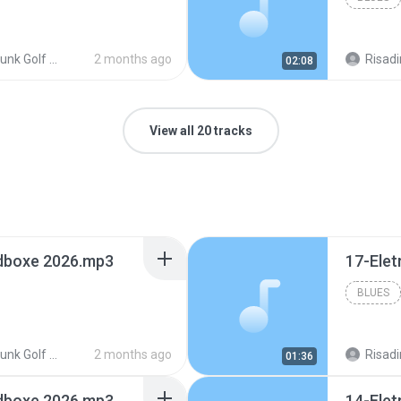
olf Redboxe 2026
2 months ago
Risadi
02:08
View all 20 tracks
edboxe 2026.mp3
17-Ele
BLUES
EletroFunk Golf Redboxe 2026
2 months ago
Risadi
01:36
edboxe 2026.mp3
14-Ele