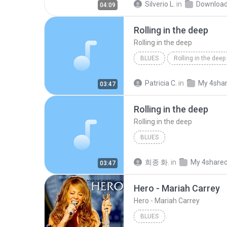
Silverio L.
in
Downloa
04:09
Rolling in the deep
Rolling in the deep
BLUES
Rolling in the deep
Rolling in the deep
Patricia C.
in
My 4sha
03:47
Rolling in the deep
Rolling in the deep
BLUES
희종 화.
in
My 4share
03:47
Hero - Mariah Carrey
Hero - Mariah Carrey
BLUES