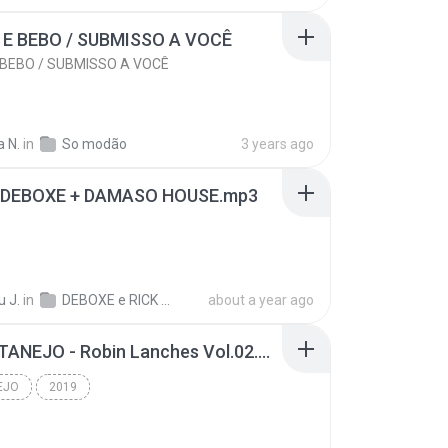
E BEBO / SUBMISSO A VOCÊ
BEBO / SUBMISSO A VOCÊ
a N.
in
So modão
3 years ago
D DEBOXE + DAMASO HOUSE.mp3
 J.
in
DEBOXE e RICK RASTRO - ELETROFUNK DELUXE
about a year ago
01. SERTANEJO - Robin Lanches Vol.02.mp3
EJO
2019