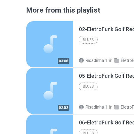
More from this playlist
02-EletroFunk Golf R
BLUES
Risadinha 1.
in
EletroFunk G
03:06
05-EletroFunk Golf R
BLUES
Risadinha 1.
in
EletroFunk G
02:52
06-EletroFunk Golf R
BLUES