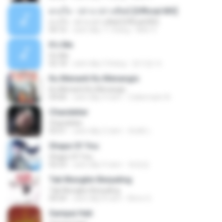
ดวงใจ - ปราง ปรางทิพย์ [Official MV]
ดวงใจ - ปราง ปรางทิพย์ [Official MV]
04:16
cách đây 11 tháng
Mith 9.
It′s Me
It′s Me
02:18
cách đây 3 tháng
문지영 여.
Ku Menanti Ku Menangis
Ku Menanti Ku Menangis
04:06
cách đây 4 năm
Zulkernaim N.
Chandelier
Chandelier
03:51
cách đây 2 năm
สัมพัน์ เ.
Shape Of You
Shape Of You
02:53
cách đây 9 năm
류효정
Tak Mungkin Berpaling
Tak Mungkin Berpaling
04:54
cách đây 8 năm
Bimo G.
Sampai Hati