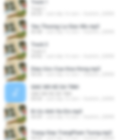
Track 1
Track 1
04:29
cách đây 16 năm
thattinh_20898
Yeu-Thuong-La-Giac-Mo.mp3
05:48
cách đây 16 năm
thattinh_20898
Track 3
Track 3
04:06
cách đây 16 năm
thattinh_20898
Dieu-Uoc-Cua-Hoa-Hong.mp3
04:34
cách đây 16 năm
thattinh_20898
GIAC MO KE DA TINH
GIAC MO KE DA TINH
04:54
cách đây 16 năm
thattinh_20898
Ki-Uc-Anh-Va-Em.mp3
04:39
cách đây 16 năm
thattinh_20898
Trang-Giay-TrangPham Tuong.mp3
04:52
cách đây 16 năm
thattinh_20898