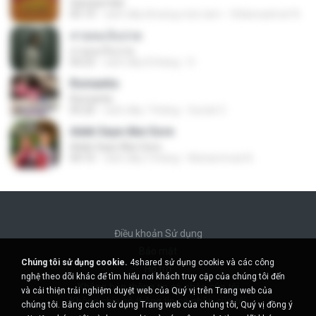
Sampai Hati
05:14
cách đây khoảng một năm
Shikenashraf A.
สายลมเจ็บปวด
สายลมเจ็บปวด
04:23
cách đây 8 tháng
D
Romantis
Romantis
05:20
cách đây 7 tháng
Suriati Z.
Adek Saye Abe Sore
Adek Saye Abe Sore
04:10
cách đây 3 tháng
Muhammad A.
Điều khoản Sử dụng
Bảo mật
Chúng tôi sử dụng cookie.
4shared sử dụng cookie và các công
Hỗ trợ
nghệ theo dõi khác để tìm hiểu nơi khách truy cập của chúng tôi đến
Không bán thông tin cá nhân của tôi
và cải thiện trải nghiệm duyệt web của Quý vị trên Trang web của
Không chia sẻ thông tin cá nhân của tôi
chúng tôi. Bằng cách sử dụng Trang web của chúng tôi, Quý vị đồng ý