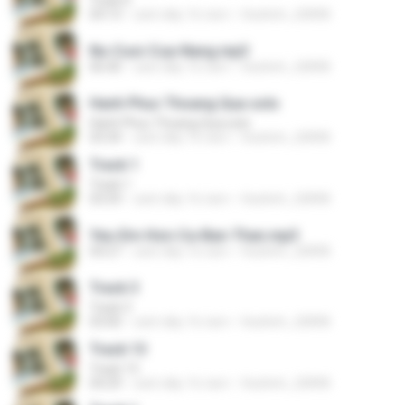
Track 6
04:13
cách đây 16 năm
thattinh_20898
Nu-Cuoi-Cua-Nang.mp3
06:40
cách đây 16 năm
thattinh_20898
Hanh Phuc Thoang Qua solo
Hanh Phuc Thoang Qua solo
03:34
cách đây 16 năm
thattinh_20898
Track 1
Track 1
03:59
cách đây 16 năm
thattinh_20898
Yeu-Em-Hon-Ca-Ban-Than.mp3
04:27
cách đây 16 năm
thattinh_20898
Track 3
Track 3
03:00
cách đây 16 năm
thattinh_20898
Track 13
Track 13
04:29
cách đây 16 năm
thattinh_20898