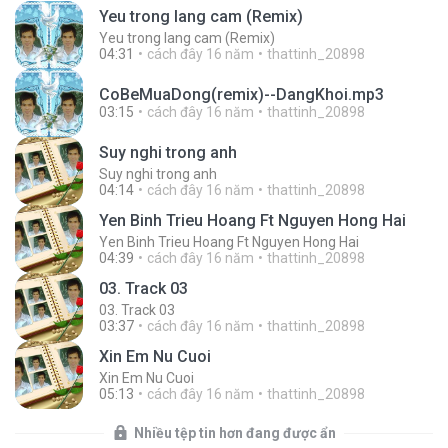
Yeu trong lang cam (Remix)
Yeu trong lang cam (Remix)
04:31
cách đây 16 năm
thattinh_20898
CoBeMuaDong(remix)--DangKhoi.mp3
03:15
cách đây 16 năm
thattinh_20898
Suy nghi trong anh
Suy nghi trong anh
04:14
cách đây 16 năm
thattinh_20898
Yen Binh Trieu Hoang Ft Nguyen Hong Hai
Yen Binh Trieu Hoang Ft Nguyen Hong Hai
04:39
cách đây 16 năm
thattinh_20898
03. Track 03
03. Track 03
03:37
cách đây 16 năm
thattinh_20898
Xin Em Nu Cuoi
Xin Em Nu Cuoi
05:13
cách đây 16 năm
thattinh_20898
Nhiều tệp tin hơn đang được ẩn