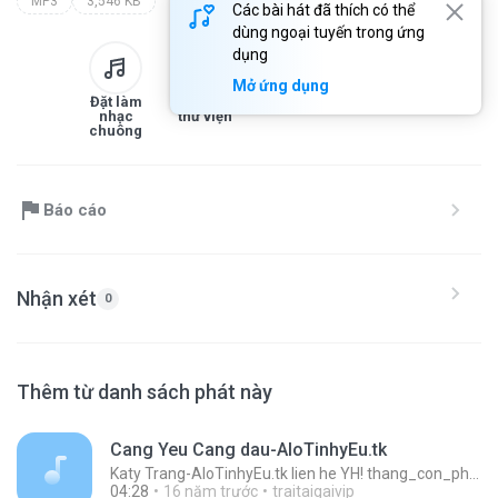
MP3
3,546 KB
Các bài hát đã thích có thể
dùng ngoại tuyến trong ứng
dụng
Mở ứng dụng
Đặt làm
Thêm vào
Tải xuống
Chia sẻ
nhạc
thư viện
chuông
Báo cáo
Nhận xét
0
Thêm từ danh sách phát này
Cang Yeu Cang dau-AloTinhyEu.tk
Katy Trang-AloTinhyEu.tk lien he YH! thang_con_pha_san_hp
04:28
16 năm trước
traitaigaivip