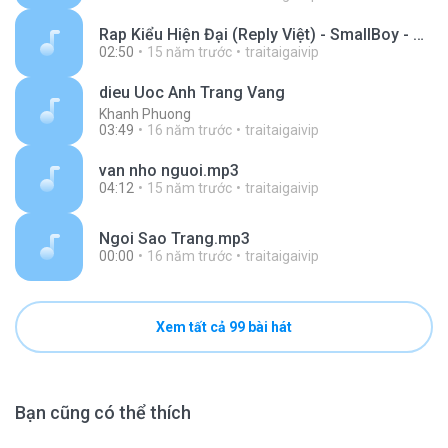
Rap Kiểu Hiện Đại (Reply Việt) - SmallBoy - Rap Kieu Hien Dai (Reply Viet) - SmallBoy.mp3
02:50
15 năm trước
traitaigaivip
dieu Uoc Anh Trang Vang
Khanh Phuong
03:49
16 năm trước
traitaigaivip
van nho nguoi.mp3
04:12
15 năm trước
traitaigaivip
Ngoi Sao Trang.mp3
00:00
16 năm trước
traitaigaivip
Xem tất cả 99 bài hát
Bạn cũng có thể thích