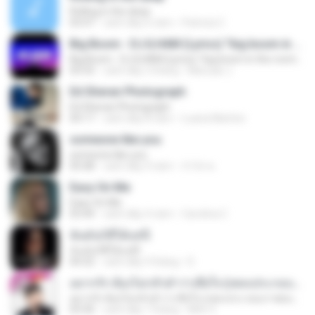
Rolling in the deep
03:47
cách đây 6 năm
Patricia C.
Big Boom - DJ.ILHAM (Lyrics) "big boom in the room i go kaboom"
Big Boom - DJ.ILHAM (Lyrics) "big boom in the room i go kaboom"
03:33
cách đây 3 tháng
Marzuki J.
Ed Sheran Photograph
Ed Sheran Photograph
04:17
cách đây 8 năm
Luana Martins
someone like you
someone like you
05:08
cách đây 4 năm
จํารัส พ.
Easy On Me
Easy On Me
03:44
cách đây 4 năm
Carolina C.
ฉันมันก็ดีได้แค่นี้
ฉันมันก็ดีได้แค่นี้
04:32
cách đây 9 tháng
D
อยากรัก ต้องไม่กลัวคำว่าเสียใจ (เพลงประกอบภาพยนตร์ รัก 7 ปี ดี 7 หน)
อยากรัก ต้องไม่กลัวคำว่าเสียใจ (เพลงประกอบภาพยนตร์ รัก 7 ปี ดี 7 หน)
03:30
cách đây 7 tháng
Mith 9.