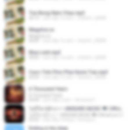
Trai-Bong-Nam-Chau.mp3
04:19
cách đây 16 năm
thattinh_20898
Megafun.vn
Megafun.vn
04:49
cách đây 16 năm
thattinh_20898
Mua-Lanh.mp3
04:05
cách đây 16 năm
thattinh_20898
Cuoc-Tinh-Phoi-Phai-Kavie Tran.mp3
04:24
cách đây 16 năm
thattinh_20898
A Thousand Years
A Thousand Years
04:44
cách đây 2 năm
Amanda R.
ไม่มีใครรู้ตัวเรา– UNHEARD MUSIC 🖤| Official Lyric Video | เพลงสู้ชีวิต
ไม่มีใครรู้ตัวเรา– UNHEARD MUSIC 🖤| Official Lyric Video | เพลงสู้ชีวิต
05:03
cách đây 3 tháng
Peeraya L.
Rolling in the deep