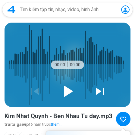
00:00
00:00
Kim Nhat Quynh - Ben Nhau Tu day.mp3
traitaigaivip
16 năm trước
thêm...