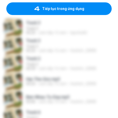
Tiếp tục trong ứng dụng
Track 3
Track 3
05:25
cách đây 15 năm
lapetite82
Track 3
Track 3
05:25
cách đây 16 năm
thattinh_20898
Track 2
Track 2
04:39
cách đây 16 năm
thattinh_20898
Hai-The-Gioi.mp3
04:25
cách đây 16 năm
thattinh_20898
Ben-Nhau-Tu-Day.mp3
03:46
cách đây 16 năm
thattinh_20898
Track 6