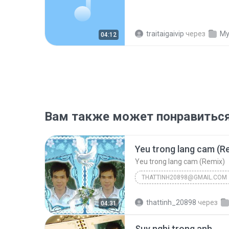
traitaigaivip
через
My
04:12
Вам также может понравитьс
Yeu trong lang cam (R
Yeu trong lang cam (Remix)
THATTINH20898@GMAIL.COM
phạm văn chỉnh công ngjhệ thông tin
thattinh_20898
через
04:31
thattinh20898@gmail.com
Suy nghi trong anh