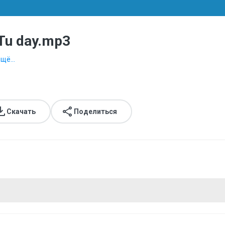
 Tu day.mp3
щё...
Скачать
Поделиться