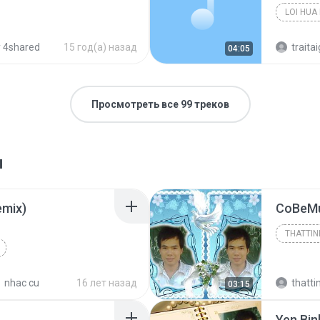
 4shared
15 год(а) назад
traitai
04:05
Просмотреть все 99 треков
я
emix)
CoBeMu
THATTI
2008
nhac cu
16 лет назад
thatt
03:15
Anh Huy
thattin
Yen Bin