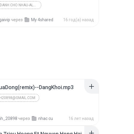
LOI HUA DANH CHO NHAU-ALOTINHYEU.TK-LIEN HE YH! TH...
Loi Hua Danh Cho Nhau-AloTinhyEu.tk
AloTinhyEu.tk
gaivip
через
My 4shared
16 год(а) назад
aDong(remix)--DangKhoi.mp3
NH20898@GMAIL.COM
phạm văn chỉnh công ngjhệ thông tin
2008
inh_20898
через
wWw.nhac.vui.vn Download Music mp3 Free Nhanh Nhat...
nhac cu
16 лет назад
h20898@gmail.com
h Trieu Hoang Ft Nguyen Hong Hai