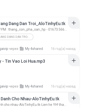
ang Dang Dan Troi_AloTinhyEu.tk
Mr bong - Y!M : thang_con_pha_san_hp - 01673.566.995
BONG TRANG DANG DAN TROI_ALOTINHYEU.TK
Mr bong - Y!M : thang_con_pha_san_hp - 01673.566.9...
AloTinhyEu.tk
gaivip
через
My 4shared
16 год(а) назад
 - Tin Vao Loi Hua.mp3
gaivip
через
My 4shared
16 год(а) назад
 Danh Cho Nhau-AloTinhyEu.tk
loi hua danh cho nhau-AloTinhyEu.tk-Lien he YH! thang_con_pha_san_hp-phone 01673.566.995