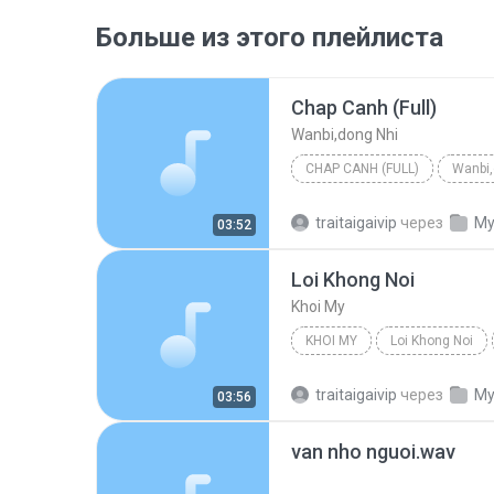
Больше из этого плейлиста
Chap Canh (Full)
Wanbi,dong Nhi
CHAP CANH (FULL)
Wanbi,
traitaigaivip
через
My
03:52
Loi Khong Noi
Khoi My
KHOI MY
Loi Khong Noi
traitaigaivip
через
My
03:56
van nho nguoi.wav