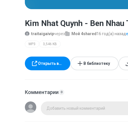
Kim Nhat Quynh - Ben Nhau
traitaigaivip
через
Мой 4shared
16 год(а) назад
е
MP3
3,546 KB
Открыть в…
В библиотеку
Комментарии
0
Добавить новый комментарий