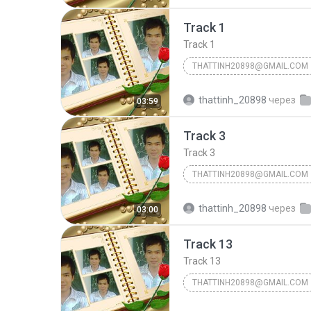
các bạn đang nghe nhạc của chỉnh chúc các
Track 1
Track 1
THATTINH20898@GMAIL.COM
thattinh20898@gmail.com
thattinh_20898
через
03:59
thattinh20898@gmail.com
Track 3
các bạn đang nghe nhạc của chỉnh chúc các
Track 3
THATTINH20898@GMAIL.COM
thattinh20898@gmail.com
thattinh_20898
через
03:00
thattinh20898@gmail.com
Track 13
các bạn đang nghe nhạc của chỉnh chúc các
Track 13
THATTINH20898@GMAIL.COM
thattinh20898@gmail.com