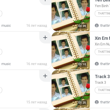
Yen Binh 
THATTI
2010
thattin
music
16 лет назад
thatt
04:39
thattin
Xin Em 
 20...
Suy nghi trong anh
Xin Em Nu
THATTI
2010
thattin
music
16 лет назад
thatt
05:13
thattin
Track 3
 bạn 2010...
03. Track 03
Track 3
THATTI
2010
thattin
15 лет назад
thatt
05:25
thattin