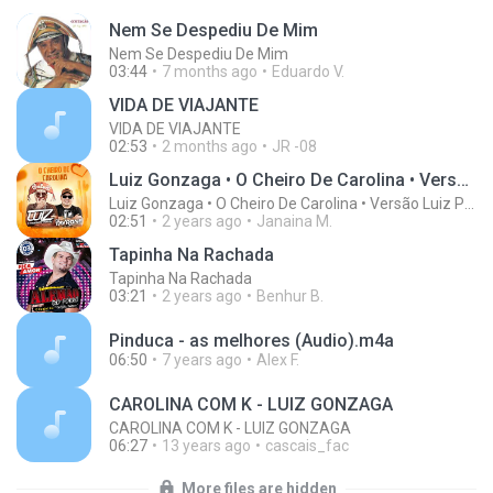
Nem Se Despediu De Mim
Nem Se Despediu De Mim
03:44
7 months ago
Eduardo V.
VIDA DE VIAJANTE
VIDA DE VIAJANTE
02:53
2 months ago
JR -08
Luiz Gonzaga • O Cheiro De Carolina • Versão Luiz Poderoso Chefão • Carolina Um Um Um
Luiz Gonzaga • O Cheiro De Carolina • Versão Luiz Poderoso Chefão • Carolina Um Um Um
02:51
2 years ago
Janaina M.
Tapinha Na Rachada
Tapinha Na Rachada
03:21
2 years ago
Benhur B.
Pinduca - as melhores (Audio).m4a
06:50
7 years ago
Alex F.
CAROLINA COM K - LUIZ GONZAGA
CAROLINA COM K - LUIZ GONZAGA
06:27
13 years ago
cascais_fac
More files are hidden