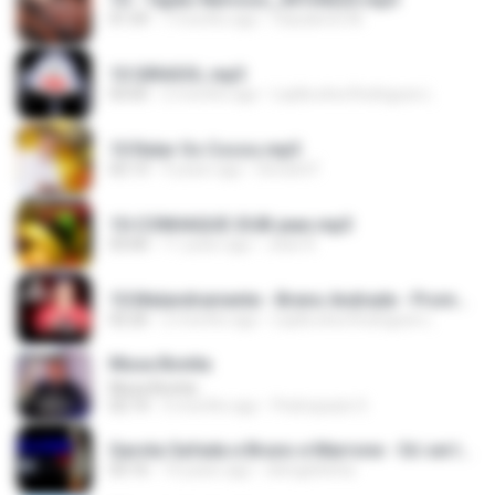
01:59
7 months ago
Claudemir M.
10 GIRASOL.mp3
03:05
2 months ago
Laylla silva Rodrigues L.
10 Ralar Os Cocos.mp3
02:13
9 years ago
Devanil F.
10-CONHAQUE-DUB-jean.mp3
03:00
11 years ago
Jean R.
10.Malandramente - Breno Andrade - Promocional de Paredao - 2016_PlayRecords.mp3
02:26
2 months ago
Laylla silva Rodrigues L.
Musa Bonita
Musa Bonita
02:14
3 months ago
Pedropaulo S.
Garota Safada e Bruno e Marrone - Só sei te Amar.mp3
03:16
14 years ago
elengattinha