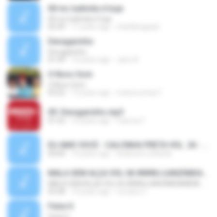
00 mc ludimila é hoje
00 mc ludimila é hoje
02:49
11 years ago
charllesaguiar
Devagarinho
Devagarinho
01:49
10 years ago
Jairo A.
O Novo Som
O Novo Som
03:22
12 years ago
maicon.jonas7
09. Devagarinho.mp3
01:52
10 years ago
marcos F.
EU AMO VOCÊ - CALCINHA PRETA VOL. 26 - 2012.mp3
04:04
14 years ago
anderson.richards
MALA SEM ALÇA VOL.06 WWW.LUANZIMDAMIDIA.COM
MALA SEM ALÇA VOL.06 WWW.LUANZIMDAMIDIA.COM
03:28
14 years ago
romario C.
Faixa 6
Faixa 6