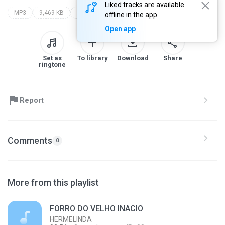
Liked tracks are available
MP3
9,469 KB
xote e forró vol 2 | www.djblackmix.com.br
luiz gonzaga
offline in the app
Open app
Set as
To library
Download
Share
ringtone
Report
Comments
0
More from this playlist
FORRO DO VELHO INACIO
HERMELINDA