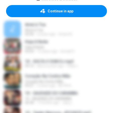
Continue in app
Amei à Toa
Amei à Toa
02:56
2 years ago
Ionara A.
Hoje À Noite
Hoje À Noite
03:32
15 years ago
Ismael S.
10 - SOLTA O SOM DJ.mp3
03:15
about a year ago
Odair L.
Coração Na Contra-Mão
Coração Na Contra-Mão
03:31
2 years ago
BETA A.
10 - SAUDADE DO CARAMBA
10 - SAUDADE DO CARAMBA
02:34
7 months ago
Jacy L.
10 - Tapão Nervoso_45104223.mp3