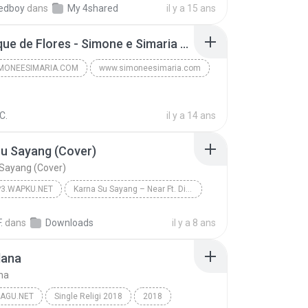
bedboy
dans
My 4shared
il y a 15 ans
16 - Buque de Flores - Simone e Simaria As Coleguinhas.mp3
MONEESIMARIA.COM
www.simoneesimaria.com
www.simoneesimaria.com
C.
SIMONE E SIMARIA AS COLEGUINHAS CD ABRIL DE 2012
il y a 14 ans
u Sayang (Cover)
Sayang (Cover)
3.WAPKU.NET
Karna Su Sayang – Near Ft. Dian Sorowea (rearrange Version Cover By Aviwkila)
Aviwkila
Zonamp3.wapku.net
.
dans
Downloads
il y a 8 ans
 Sayang (Cover)
lana
na
AGU.NET
Single Religi 2018
2018