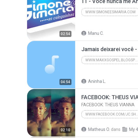
WWW.SIMONEESIMARIA.COM
2012
www.simoneesimar
Manu C.
SIMONE E SIMARIA AS COLEGUINHAS CD ABRIL D
02:54
WWW.MAXXGOSPEL.BLOGSPOT.COM
Amo Voce
www.maxxgosp
Aninha L.
04:54
FACEBOOK: THEUS VI
FACEBOOK: THEUS VIANNA
WWW.FACEBOOK.COM/JC.S
INSTAGRAM: MT_VIANNA_OFICIAL
Matheus O.
dans
My 
02:10
FACEBOOK: THEUS VIANNA