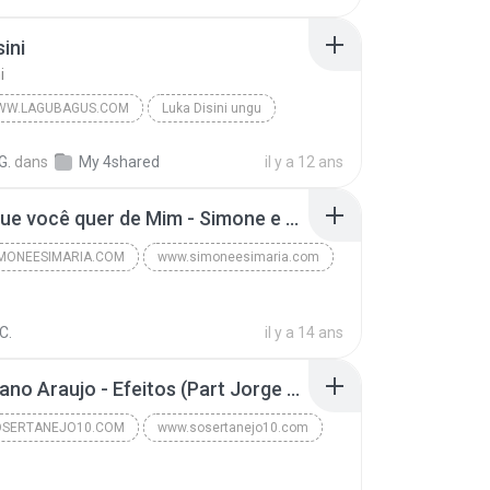
ini
i
WW.LAGUBAGUS.COM
Luka Disini ungu
Valcoustic
#Pop www.lagubagus.com
G.
dans
My 4shared
il y a 12 ans
ini
15 - O que você quer de Mim - Simone e Simaria As Coleguinhas.mp3
MONEESIMARIA.COM
www.simoneesimaria.com
www.simoneesimaria.com
C.
SIMONE E SIMARIA AS COLEGUINHAS CD ABRIL DE 2012
il y a 14 ans
9. Cristiano Araujo - Efeitos (Part Jorge - Pista Sertaneja Remixes 2).mp3
SERTANEJO10.COM
www.sosertanejo10.com
www.sosertanejo10.com