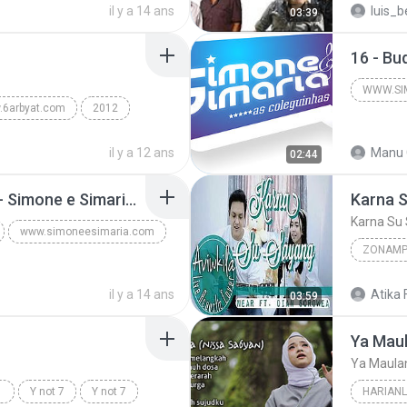
E 2012
il y a 14 ans
luis_
03:39
WWW.SI
.6arbyat.com
2012
2012
.com
يا بنات
il y a 12 ans
Manu 
02:44
7 - Se não poder Voar - Simone e Simaria As Coleguinhas.mp3
Karna S
Karna Su 
www.simoneesimaria.com
ZONAMP
ia.com
2018
E 2012
il y a 14 ans
Atika F
03:59
Karna Su
Ya Mau
Ya Maula
Y not 7
Y not 7
HARIANL