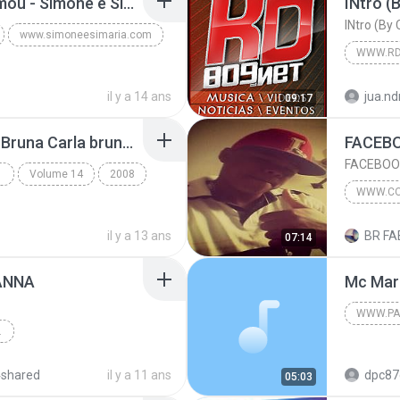
11 - Você nunca me Amou - Simone e Simaria As Coleguinhas.mp3
INtro (
INtro (By
www.simoneesimaria.com
WWW.RD
ia.com
E 2012
il y a 14 ans
jua.nd
09:17
Jamais deixarei você - Bruna Carla bruna karla_2.mp3
FACEB
FACEBOO
Volume 14
2008
el.blogspot.com
il y a 13 ans
BR FA
07:14
SKYPE : 
ANNA
Mc Mar
HEIK.98
4shared
il y a 11 ans
dpc87
05:03