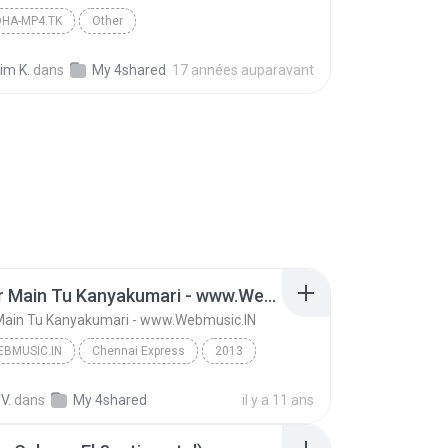
HA-MP4.TK
Other
im K.
dans
My 4shared
17 années auparavant
Kashmir Main Tu Kanyakumari - www.Webmusic.IN
Main Tu Kanyakumari - www.Webmusic.IN
BMUSIC.IN
Chennai Express
2013
music.IN
Sunidhi Chauhan , Arijit Singh , Neeti Mohan
V.
dans
My 4shared
il y a 11 ans
Kashmir Main Tu Kanyakumari - www.Webmusic.IN