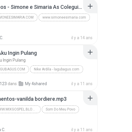
8 - Efeitos - Simone e Simaria As Coleguinhas.mp3
MONEESIMARIA.COM
www.simoneesimaria.com
www.simoneesimaria.com
C.
SIMONE E SIMARIA AS COLEGUINHAS CD ABRIL DE 2012
il y a 14 ans
ku Ingin Pulang
 Ingin Pulang
GUBAGUS.COM
Nike Ardila - lagubagus.com
u Ingin Pulang
Nike Ardila - lagubagus.com
123
dans
My 4shared
il y a 11 ans
ubagus.com
entos-vanilda bordiere.mp3
POST WWW.MIXGOSPEL.BLOGSPOT.COM
Som Do Meu Povo
Vanilda Bordieri
 C.
POST www.mixgospel.blogspot.com
il y a 11 ans