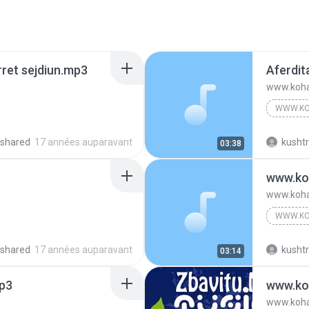
rret sejdiun.mp3
Aferdit
www.koha
WWW.KO
shared
17 années auparavant
kushtr
03:38
www.ko
www.koha
WWW.KO
shared
17 années auparavant
kushtr
03:14
mp3
www.ko
www.koha