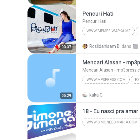
***ϟ●• Jc รhεik Dค Rádiσ Mคหdelค 
Pencuri Hati
Pencuri Hati
WWW.BIPMP3.WAPKA.ME
2016
Ayda Jebat
www
Roslidahisam B.
dans
03:37
Pencuri Hati
Mencari Alasan - mp3
Mencari Alasan - mp3press.
WWW.MP3PRESS.COM
EX
EXIST - mp3press.com
ww
kaka C.
05:29
Mencari Alasan - mp3press.com
WWW.SIMONEESIMARIA.COM
2012
www.simoneesimar