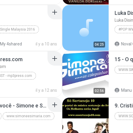
Digitคl ;3 •●ϟ***
Luka Dis
Luka Disin
Single Malaysia 2016
#POP W
.bipmp3.wapka.me
2014
My 4shared
il y a 10 ans
Noval 
04:25
Luka Dis
press.com
com
WWW.SI
IST - mp3press.com
2012
w.mp3press.com
il y a 12 ans
Manu 
02:56
18 - Eu nasci pra amar você - Simone e Simaria As Coleguinhas.mp3
www.simoneesimaria.com
WWW.SO
ia.com
2011