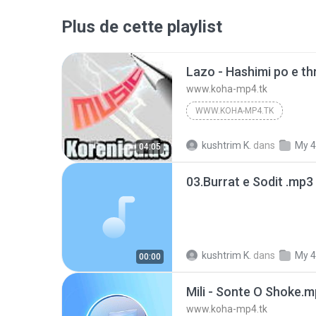
Plus de cette playlist
Lazo - Hashimi po e th
www.koha-mp4.tk
WWW.KOHA-MP4.TK
kushtrim K.
dans
My 4
04:05
03.Burrat e Sodit .mp3
kushtrim K.
dans
My 4
00:00
Mili - Sonte O Shoke.
www.koha-mp4.tk