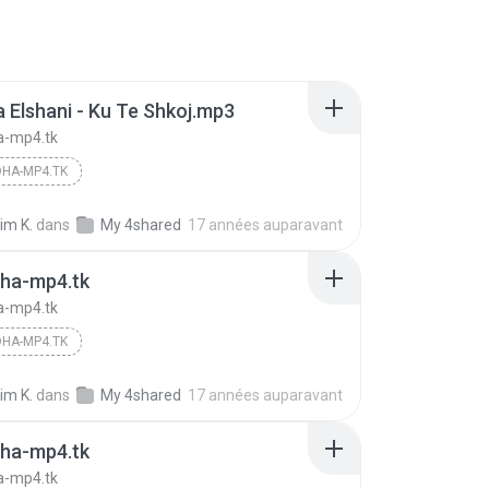
a Elshani - Ku Te Shkoj.mp3
-mp4.tk
HA-MP4.TK
im K.
dans
My 4shared
17 années auparavant
ha-mp4.tk
-mp4.tk
HA-MP4.TK
im K.
dans
My 4shared
17 années auparavant
ha-mp4.tk
-mp4.tk