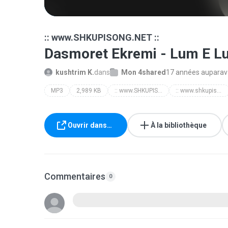
:: www.SHKUPISONG.NET ::
Dasmoret Ekremi - Lum E L
kushtrim K.
dans
Mon 4shared
17 années auparav
MP3
2,989 KB
:: www.SHKUPISONG.NET ::
:: www.shkupisong.net ::
Ouvrir dans…
À la bibliothèque
Commentaires
0