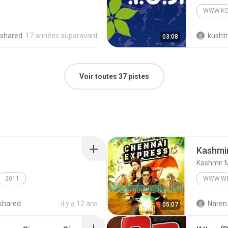
WWW.KO
shared
17 années auparavant
kushtr
03:08
Voir toutes 37 pistes
Kashmir 
2011
WWW.WE
www.Web
shared
il y a 12 ans
Naren 
05:07