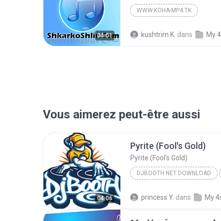
WWW.KOHA-MP4.TK
kushtrim K.
dans
My 4
04:01
Vous aimerez peut-être aussi
Pyrite (Fool's Gold)
Pyrite (Fool's Gold)
DJBOOTH.NET DOWNLOAD
princess Y.
dans
My 4
04:06