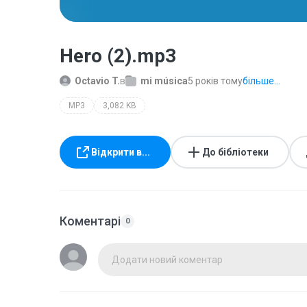
Hero (2).mp3
Octavio T.
в
mi música
5 років тому
більше...
MP3
3,082 KB
Відкрити в...
До бібліотеки
Коментарі
0
Додати новий коментар