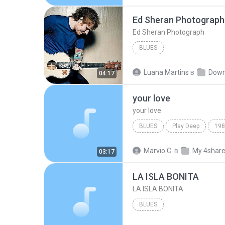
Ed Sheran Photograph
Ed Sheran Photograph
BLUES
Luana Martins
в
Down
04:17
your love
your love
BLUES
Play Deep
198
your love
Blues
Marvio C.
в
My 4shar
03:17
LA ISLA BONITA
LA ISLA BONITA
BLUES