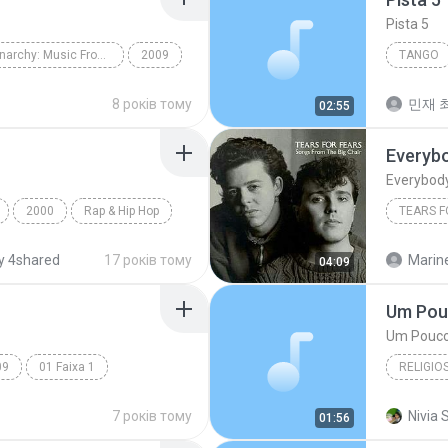
Pista 5
Songs Of Anarchy: Music From Sons Of Anarchy Seasons 1-4
2009
TANGO
tango
8 років тому
민재 최
02:55
Everybody
2000
Rap & Hip Hop
TEARS F
 Estrada
y 4shared
17 років тому
Marine
04:09
Um Pou
Um Pouco
09
01 Faixa 1
RELIGIO
Um Pouc
7 років тому
Nivia S
01:56