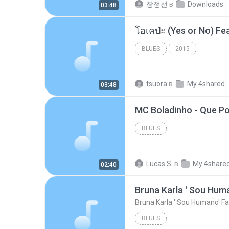
장정선
в
Downloads
03:48
BLUES
2015
tsuora
в
My 4shared
03:48
BLUES
Lucas S.
в
My 4share
02:40
Bruna Karla ' Sou Huma
Bruna Karla ' Sou Humano' Fa
BLUES