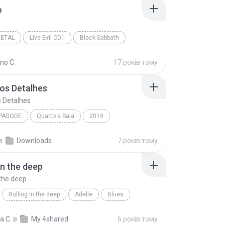
o
METAL
Live Evil CD1
Black Sabbath
etal
Voodoo
ano C.
17 років тому
os Detalhes
 Detalhes
PAGODE
Quarto e Sala
2019
Pagode
Pequenos Detalhes
Dilsinho
в
Downloads
7 років тому
in the deep
 the deep
Rolling in the deep
Adelle
Blues
n the deep
ia C.
в
My 4shared
6 років тому