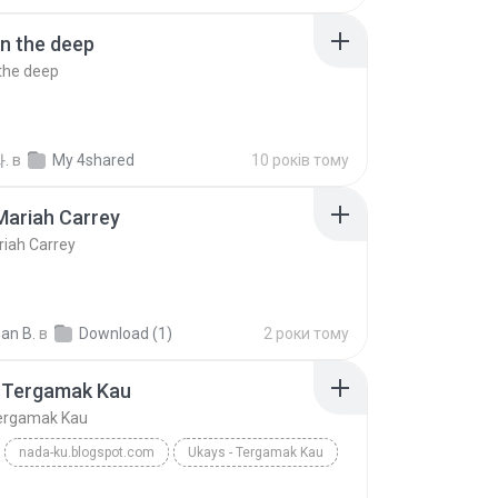
in the deep
 the deep
.
в
My 4shared
10 років тому
Mariah Carrey
riah Carrey
an B.
в
Download (1)
2 роки тому
- Tergamak Kau
Tergamak Kau
nada-ku.blogspot.com
Ukays - Tergamak Kau
Blues