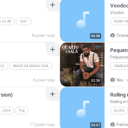
Voodo
Voodoo
 Us All
2001
HEAVY 
Cast Down
Heavy M
8 років тому
Cristi
06:08
Pequen
Pequenos
002
AMOR DA MINHA VIDA
SAMBA/
Samba/
4 роки тому
Niiu -.
02:36
rsion)
Rolling 
Rolling in
2004
Pop
BLUES
ingle Version)
Rolling i
17 років тому
Patric
03:47