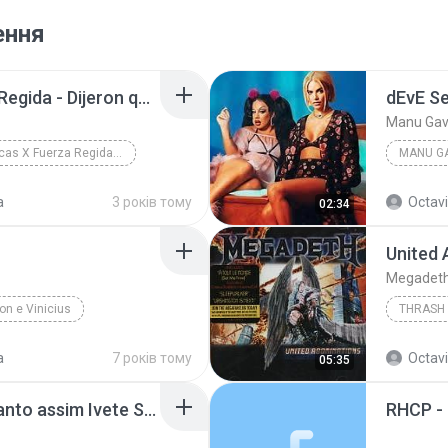
ення
Chino Pacas X Fuerza Regida - Dijeron que no la iba lograr [ Oficial Video ]
Manu Gav
Chino Pacas X Fuerza Regida - Dijeron que no la ib...
MANU G
a
3 років тому
Octavi
02:34
United
Megadet
n e Vinicius
THRASH
a
7 років тому
Octavi
05:35
Se eu não te amasse tanto assim Ivete Sangalo Música Boa Ao Vivo.MP3.mp3
RHCP -