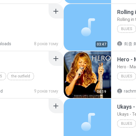
Rolling 
Rolling in
BLUES
loads
8 років тому
희종 화
03:47
Hero - 
Hero - Ma
5
the outfield
BLUES
ed
9 років тому
rachm
04:19
Ukays 
Ukays - 
BLUES
Ukays