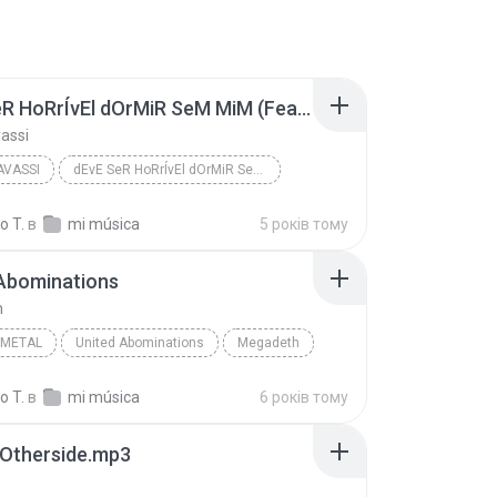
dEvE SeR HoRrÍvEl dOrMiR SeM MiM (FeaT. GlÓria GRoove)
assi
AVASSI
dEvE SeR HoRrÍvEl dOrMiR SeM MiM (FeaT. GlÓria GRo...
o T.
в
mi música
5 років тому
 Abominations
h
 METAL
United Abominations
Megadeth
o T.
в
mi música
6 років тому
 Otherside.mp3