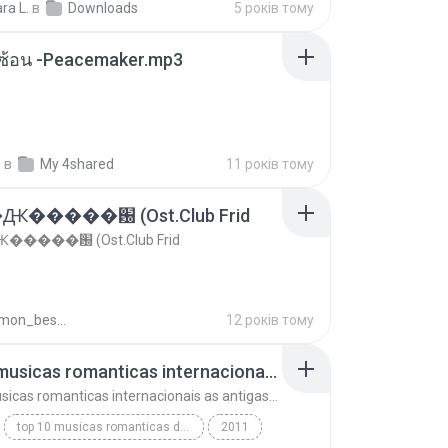
ara L.
в
Downloads
5 років тому
ซับซ้อน -Peacemaker.mp3
.
в
My 4shared
11 років тому
�����԰ (Ost.Club Frid
����԰ (Ost.Club Frid
doraemon_bestdan
12 років тому
top 10 musicas romanticas internacionais as antigas que faz seu coraçao bater mais forte remix
top 10 musicas romanticas internacionais as antigas que faz seu coraçao bater mais forte remix
top 10 musicas romanticas dj valmir santos pitanga pr
2011