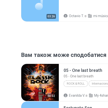
Octavio T.
в
mi músic
03:26
Вам також може сподобатися
05 - One last breath
05 - One last breath
ROCK & ROLL
Internacion
Rock & Roll
05 - One last 
Evanilda V.
в
My 4sha
04:02
Fortunate Son