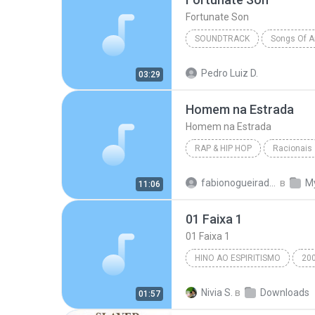
Fortunate Son
SOUNDTRACK
Soundtrack
Fortunate Son
Pedro Luiz D.
03:29
Lyle Workman & Bob Thiele
Homem na Estrada
Homem na Estrada
RAP & HIP HOP
Racionais
Racionais mc's
Homem na
fabionogueiradecarvalho
в
M
11:06
01 Faixa 1
01 Faixa 1
HINO AO ESPIRITISMO
20
George Alexandre
Nivia S.
в
Downloads
01:57