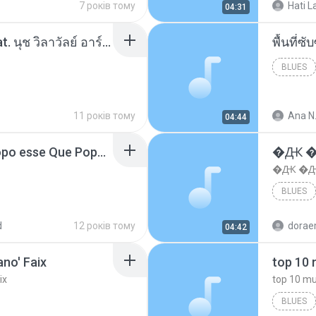
7 років тому
Hati L
04:31
โอเคป่ะ (Yes or No) Feat. นุช วิลาวัลย์ อาร์สยาม - Flame.mp3
พื้นที่
BLUES
11 років тому
Ana N
04:44
MC Boladinho - Que Popo esse Que Popo Gigante (DjWn) (áudio Oficial).mp3
�Ԫ �Ԫ
�Ԫ �Ԫ�
BLUES
d
12 років тому
04:42
no' Faix
ix
BLUES