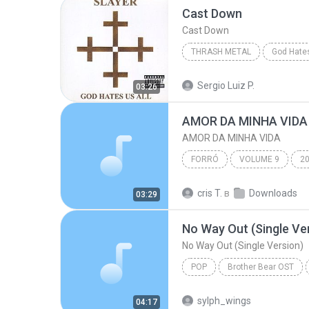
Cast Down
Cast Down
THRASH METAL
God Hates
Thrash Metal
Slayer
Sergio Luiz P.
03:26
AMOR DA MINHA VIDA
AMOR DA MINHA VIDA
FORRÓ
VOLUME 9
2
FORRÓ
CALCINHA PRETA
cris T.
в
Downloads
03:29
No Way Out (Single Ve
No Way Out (Single Version)
POP
Brother Bear OST
Phil Collins
No Way Out (S
sylph_wings
04:17