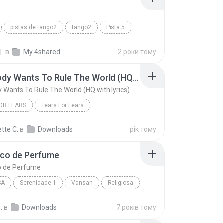
pistas de tango2
tango2
Pista 5
.
в
My 4shared
2 роки тому
Everybody Wants To Rule The World (HQ with lyrics)
 Wants To Rule The World (HQ with lyrics)
OR FEARS
Tears For Fears
Everybody Wants To Rule The World (HQ with lyrics)
tte C.
в
Downloads
рік тому
co de Perfume
 de Perfume
SA
Serenidade 1
Vansan
Religiosa
o de Perfume
.
в
Downloads
7 років тому