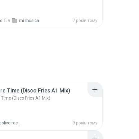
o T.
в
mi música
7 років тому
e Time (Disco Fries A1 Mix)
Time (Disco Fries A1 Mix)
rogeriooliveiracouto
9 років тому