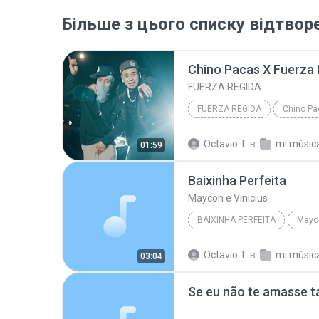
Більше з цього списку відтвор
FUERZA REGIDA
FUERZA REGIDA
Octavio T.
в
mi músic
01:59
Baixinha Perfeita
Maycon e Vinicius
BAIXINHA PERFEITA
Mayco
Octavio T.
в
mi músic
03:04