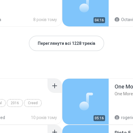
a
8 років тому
Octavi
04:16
Переглянути всі 1228 треків
One Mor
One More 
al
2016
Creed
breath
red
10 років тому
05:16
Pista 5