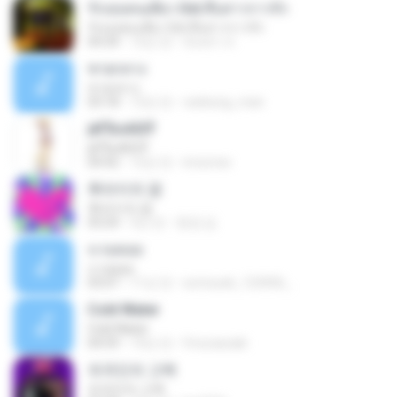
รักเธอคนเดียว Ost.สืบสาวราวรัก
รักเธอคนเดียว Ost.สืบสาวราวรัก
04:34
12년 전
นันทกา ส.
ชายกลาง
ชายกลาง
03:18
12년 전
vankung_man
ј­ёҐБоАЅїЎ
ј­ёҐБоАЅїЎ
04:42
12년 전
imxcrew
후라이의 꿈
후라이의 꿈
03:24
3년 전
현경 김.
จ.รอคอย
จ.รอคอย
03:07
11년 전
somsuek_123456_
Cold Water
Cold Water
04:59
14년 전
fmurassaki
외국인의 고백
외국인의 고백