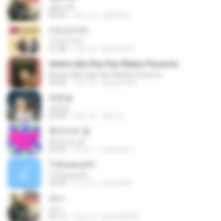
อยู่ตรงนี้
05:56
10년 전
อดิศักดิ์ ห.
다리꼬지마
다리꼬지마
01:58
14년 전
dlfnfl1253
Antara Aku Kau Dan Bekas Pacarmu
Antara Aku Kau Dan Bekas Pacarmu
04:06
12년 전
pasopati32
싸운날
싸운날
03:09
10년 전
혜빈 조.
후라이의 꿈
후라이의 꿈
03:24
3년 전
Ju Hyeon S.
ไร่อ้อยคอยรัก
ไร่อ้อยคอยรัก
03:44
11년 전
sitichai49
เหงา
เหงา
04:15
10년 전
peel185003