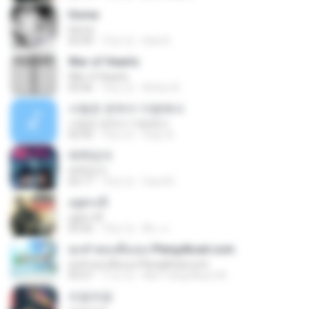
Home
Home
03:49
12년 전
Dani K.
War of Hearts
War of Hearts
03:46
10년 전
Arthur B.
사랑은 은하수 다방에서
사랑은 은하수 다방에서
02:50
10년 전
재겸 최.
매력있어
매력있어
02:17
13년 전
Carol R.
อยู่ตรงนี้
อยู่ตรงนี้
05:56
10년 전
พีระ ล.
ทุกคำตอบคือเธอ Pleng4load.com
ทุกคำตอบคือเธอ Pleng4load.com
03:27
11년 전
Ake Trang Music M.
쓰담쓰담