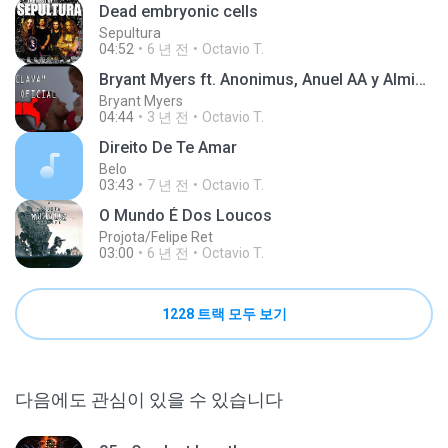
Dead embryonic cells
Sepultura
04:52
6 년 전
Octavio T.
Bryant Myers ft. Anonimus, Anuel AA y Almighty - Esclava Remix (Video Oficial)
Bryant Myers
04:44
3 년 전
Octavio T.
Direito De Te Amar
Belo
03:43
7 년 전
Octavio T.
O Mundo É Dos Loucos
Projota/Felipe Ret
03:00
6 년 전
Octavio T.
1228 트랙 모두 보기
다음에도 관심이 있을 수 있습니다