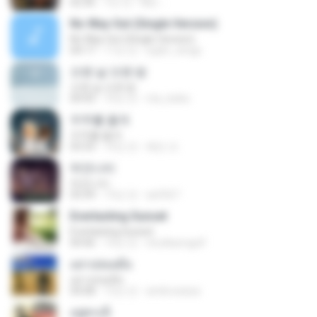
02:36
7년 전
Niiu -.
No Way Out (Single Version)
No Way Out (Single Version)
04:17
17년 전
sylph_wings
오랜 날 오랜 밤
오랜 날 오랜 밤
04:43
10년 전
rita_keiko
우주를 줄게
우주를 줄게
03:33
10년 전
혜빈 조.
하얀나비
하얀나비
03:39
13년 전
as5567
Everlasting Sunset
Everlasting Sunset
04:46
14년 전
chutikarngolf
อย่าปล่อยมือ
อย่าปล่อยมือ
04:08
12년 전
ambrosiaza
อยู่ตรงนี้