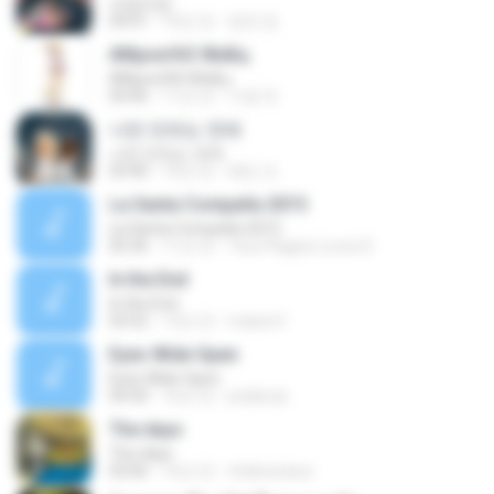
쓰담쓰담
04:01
10년 전
영연 정.
АМµоєґАЗ ЖнБц
АМµоєґАЗ ЖнБц
04:46
11년 전
수엽 하.
나만 안되는 연애
나만 안되는 연애
03:40
10년 전
혜빈 조.
La Santa Compaña 2015
La Santa Compaña 2015
05:36
11년 전
Txus Plagios Locos D.
In the End
In the End
03:52
13년 전
maisa H.
Eyes Wide Open
Eyes Wide Open
04:30
16년 전
jotabe.jb
The days
The days
03:06
16년 전
chekowawa