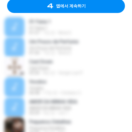
앱에서 계속하기
01 Faixa 1
01 Faixa 1
01:57
7년 전
Nivia S.
Um Pouco de Perfume
Um Pouco de Perfume
01:56
7년 전
Nivia S.
Cast Down
Cast Down
03:26
8년 전
Sergio Luiz P.
Voodoo
Voodoo
06:08
17년 전
Cristiano C.
AMOR DA MINHA VIDA
AMOR DA MINHA VIDA
03:29
4년 전
cris T.
Pequenos Detalhes
Pequenos Detalhes