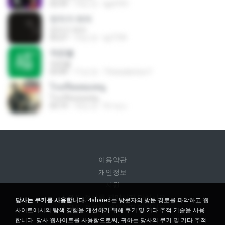
02:59
13년 전
lgy9701
먼지가 되어
먼지가 되어
03:27
13년 전
lyj7739
작은별
작은별
03:49
11년 전
Thessalonica Y.
โรงเรียนของหนู
โรงเรียนของหนู
03:19
10년 전
จิรายุ บ.
이용약관
개인정보
지원
내 개인 정보를 판매하지 마십시오
당사는 쿠키를 사용합니다.
4shared는 방문자의 방문 경로를 파악하고 웹
내 개인 정보를 공유하지 마십시오
사이트에서의 탐색 경험을 개선하기 위해 쿠키 및 기타 추적 기술을 사용
합니다. 당사 웹사이트를 사용함으로써, 귀하는 당사의 쿠키 및 기타 추적