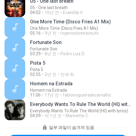
05 - One last breath
05 - One last breath
04:02
10년 전
Evanilda V.
One More Time (Disco Fries A1 Mix)
One More Time (Disco Fries A1 Mix)
05:16
9년 전
rogeriooliveiracouto
Fortunate Son
Fortunate Son
03:29
8년 전
Pedro Luiz D.
Pista 5
Pista 5
02:55
2년 전
민재 최.
Homem na Estrada
Homem na Estrada
11:06
17년 전
fabionogueiradecarvalho
Everybody Wants To Rule The World (HQ with lyrics)
Everybody Wants To Rule The World (HQ with lyrics)
04:09
약 1년 전
Marinette C.
일부 파일이 숨겨져 있음