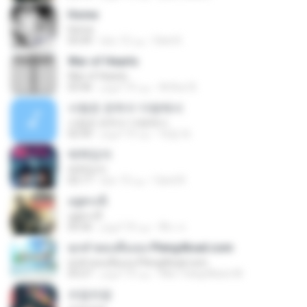
Home
Home
Dani K.
منذ 12 عامًا
03:49
War of Hearts
War of Hearts
Arthur B.
منذ 10 أعوام
03:46
사랑은 은하수 다방에서
사랑은 은하수 다방에서
재겸 최.
منذ 10 أعوام
02:50
매력있어
매력있어
Carol R.
منذ 13 عامًا
02:17
อยู่ตรงนี้
อยู่ตรงนี้
พีระ ล.
منذ 10 أعوام
05:56
ทุกคำตอบคือเธอ Pleng4load.com
ทุกคำตอบคือเธอ Pleng4load.com
Ake Trang Music M.
منذ 10 أعوام
03:27
쓰담쓰담