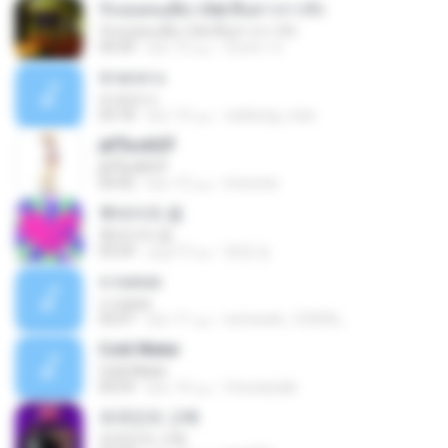
รักเธอคนเดียว Ost.สืบสาวราวรัก
รักเธอคนเดียว Ost.สืบสาวราวรัก
นันทกา ส.
منذ 12 عامًا
04:34
ชายกลาง
ชายกลาง
vankung_man
منذ 12 عامًا
03:18
ј­ёҐБоАЅїЎ
ј­ёҐБоАЅїЎ
imxcrew
منذ 12 عامًا
04:42
후라이의 꿈
후라이의 꿈
현경 김.
منذ 3 أعوام
03:24
จ.รอคอย
จ.รอคอย
somsuek_123456_
منذ 11 عامًا
03:07
Cold Water
Cold Water
fmurassaki
منذ 14 عامًا
04:59
외국인의 고백
외국인의 고백