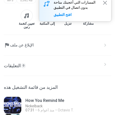
MP3
3,082 KB
المسارات التي أعجبتك متاحة
بدون اتصال في التطبيق
افتح التطبيق
مشاركة
تنزيل
إلى المكتبة
تعيين كنغمة
رنين
الإبلاغ عن ملف
التعليقات
0
المزيد من قائمة التشغيل هذه
How You Remind Me
Nickelback
Octavio T.
6 منذ أعوام
07:31