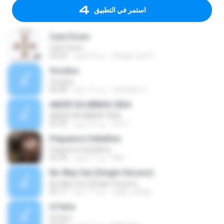
استمر في التطبيق
Cast Down
Cast Down
Sergio Luiz P.
منذ 8 أعوام
03:26
Voodoo
Voodoo
Cristiano C.
منذ 17 عامًا
06:08
AMOR DA MINHA VIDA
AMOR DA MINHA VIDA
cris T.
منذ 4 أعوام
03:29
Pequenos Detalhes
Pequenos Detalhes
Niiu -.
منذ 7 أعوام
02:36
No Way Out (Single Version)
No Way Out (Single Version)
sylph_wings
منذ 17 عامًا
04:17
A Feira
A Feira