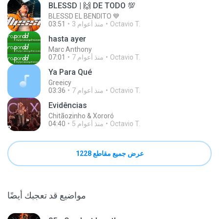
BLESSD | 🙌 DE TODO 💯
BLESSD EL BENDITO 💙
Octavio T.
3 منذ أعوام
03:51
hasta ayer
Marc Anthony
Octavio T.
7 منذ أعوام
07:01
Ya Para Qué
Greeicy
Octavio T.
7 منذ أعوام
03:36
Evidências
Chitãozinho & Xororó
Octavio T.
5 منذ أعوام
04:40
عرض جميع مقاطع 1228
مواضيع قد تعجبك أيضًا