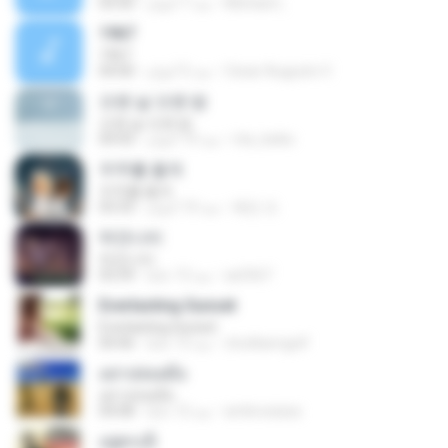
Michael L.
منذ 7 أعوام
03:50
1967
1967
Cesar Augusto V.
منذ 5 أعوام
04:00
오랜 날 오랜 밤
오랜 날 오랜 밤
rita_keiko
منذ 10 أعوام
04:43
우주를 줄게
우주를 줄게
혜빈 조.
منذ 10 أعوام
03:33
하얀나비
하얀나비
as5567
منذ 13 عامًا
03:39
Everlasting Sunset
Everlasting Sunset
chutikarngolf
منذ 13 عامًا
04:46
อย่าปล่อยมือ
อย่าปล่อยมือ
ambrosiaza
منذ 12 عامًا
04:08
อยู่ตรงนี้