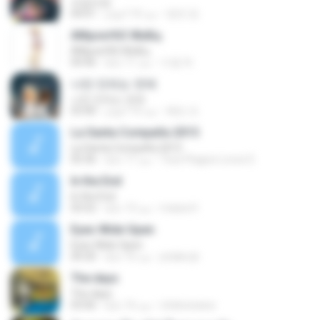
쓰담쓰담
영연 정.
منذ 10 أعوام
04:01
АМµоєґАЗ ЖнБц
АМµоєґАЗ ЖнБц
수엽 하.
منذ 11 عامًا
04:46
나만 안되는 연애
나만 안되는 연애
혜빈 조.
منذ 10 أعوام
03:40
La Santa Compaña 2015
La Santa Compaña 2015
Txus Plagios Locos D.
منذ 11 عامًا
05:36
In the End
In the End
maisa H.
منذ 13 عامًا
03:52
Eyes Wide Open
Eyes Wide Open
jotabe.jb
منذ 16 عامًا
04:30
The days
The days
chekowawa
منذ 16 عامًا
03:06