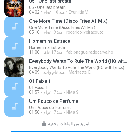
05 - One last breath
05 - One last breath
Evanilda V.
منذ 10 أعوام
04:02
One More Time (Disco Fries A1 Mix)
One More Time (Disco Fries A1 Mix)
rogeriooliveiracouto
منذ 9 أعوام
05:16
Homem na Estrada
Homem na Estrada
fabionogueiradecarvalho
منذ 17 عامًا
11:06
Everybody Wants To Rule The World (HQ with lyrics)
Everybody Wants To Rule The World (HQ with lyrics)
Marinette C.
منذ عام واحد
04:09
01 Faixa 1
01 Faixa 1
Nivia S.
منذ 7 أعوام
01:57
Um Pouco de Perfume
Um Pouco de Perfume
Nivia S.
منذ 7 أعوام
01:56
المزيد من الملفات مخفية