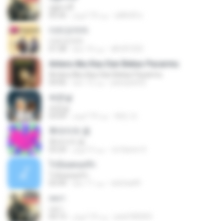
อยู่ตรงนี้
อดิศักดิ์ ห.
منذ 10 أعوام
05:56
다리꼬지마
다리꼬지마
dlfnfl1253
منذ 14 عامًا
01:58
Antara Aku Kau Dan Bekas Pacarmu
Antara Aku Kau Dan Bekas Pacarmu
pasopati32
منذ 12 عامًا
04:06
싸운날
싸운날
혜빈 조.
منذ 10 أعوام
03:09
후라이의 꿈
후라이의 꿈
Ju Hyeon S.
منذ 3 أعوام
03:24
ไร่อ้อยคอยรัก
ไร่อ้อยคอยรัก
sitichai49
منذ 11 عامًا
03:44
เหงา
เหงา
peel185003
منذ 10 أعوام
04:15