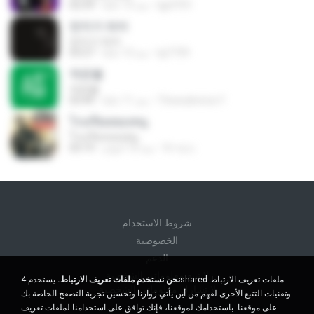
lgy9701
منذ 13 عامًا
02:59
먼지가 되어
먼지가 되어
lyj7739
منذ 13 عامًا
03:27
작은별
작은별
Thessalonica Y.
منذ 11 عامًا
03:49
โรงเรียนของหนู
โรงเรียนของหนู
จิรายุ บ.
منذ 10 أعوام
03:19
شروط الاستخدام
الخصوصية
الدعم
لا تبيع معلوماتي الشخصية
نحن نستخدم ملفات تعريف الارتباط.
يستخدم 4shared ملفات تعريف الارتباط
لا تشارك معلوماتي الشخصية
وتقنيات التتبع الأخرى لفهم من أين يأتي زوارنا وتحسين تجربة التصفح الخاصة بك
على موقعنا. باستخدامك لموقعنا، فإنك توافق على استخدامنا لملفات تعريف