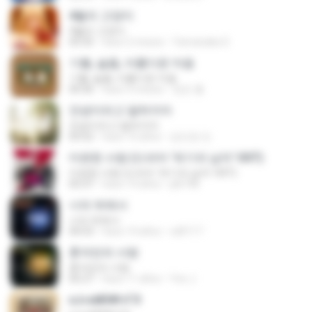
4월의 고양이
4월의 고양이
03:35
hace 2 meses
Yamanaka S.
기쁨, 슬픔, 아름다운 마음
기쁨, 슬픔, 아름다운 마음
04:36
hace 3 meses
정은 홍.
안녕이라고 말하지마
안녕이라고 말하지마
03:52
hace 10 años
김민정 민.
미련한 사랑 (드라마 '위기의 남자' OST)
미련한 사랑 (드라마 '위기의 남자' OST)
03:37
hace 14 años
plk748
너의 뒤에서
너의 뒤에서
04:53
hace 14 años
cd0117
혼자만의 사랑
혼자만의 사랑
05:27
hace 11 años
Yeo J.
єЈ»зёЮ№«ГЭ