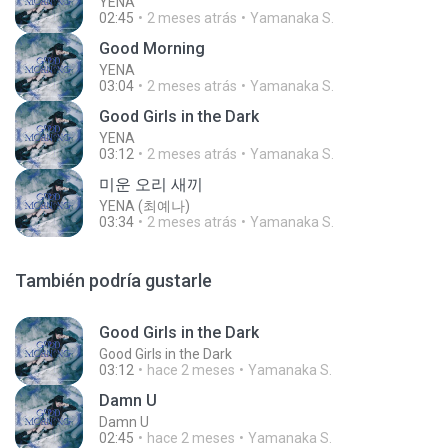
YENA
02:45
2 meses atrás
Yamanaka S.
Good Morning
YENA
03:04
2 meses atrás
Yamanaka S.
Good Girls in the Dark
YENA
03:12
2 meses atrás
Yamanaka S.
미운 오리 새끼
YENA (최예나)
03:34
2 meses atrás
Yamanaka S.
También podría gustarle
Good Girls in the Dark
Good Girls in the Dark
03:12
hace 2 meses
Yamanaka S.
Damn U
Damn U
02:45
hace 2 meses
Yamanaka S.