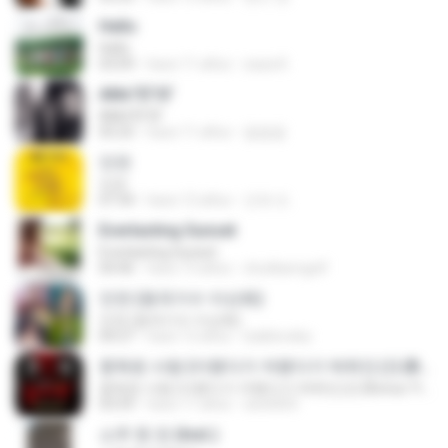
Hello
Hello
03:09
hace 11 años
zaza K.
АМє°ЕГЅГ
АМє°ЕГЅГ
05:25
hace 11 años
깔깔깔
인연
인연
07:34
hace 12 años
건재 조.
Everlasting Sunset
Everlasting Sunset
04:46
hace 13 años
chutikarngolf
인연 (원곡가수 이선희)
인연 (원곡가수 이선희)
04:27
hace 12 años
lzablovska
중독된 사랑 (이랬다가 저랬다가 박쥐인간) (Bonus Track)
중독된 사랑 (이랬다가 저랬다가 박쥐인간) (Bonus Track)
03:59
hace 11 años
win0003
소주 한 잔 (Inst.)