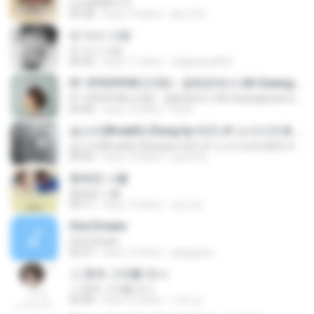
єЈ»зёЮ№«ГЭ
04:38
hace 14 años
klsc123
또 다시 사랑
또 다시 사랑
04:35
hace 11 años
chlgksdud456
01. KYUHYUN (규현) - 광화문에서 (At Gwanghwamun)
01. KYUHYUN (규현) - 광화문에서 (At Gwanghwamun)
04:40
hace 12 años
Pia K.
숨소리(Breath) (Sung by 태연 of 소녀시대 & 종현 of 샤이니)
숨소리(Breath) (Sung by 태연 of 소녀시대 & 종현 of 샤이니)
04:36
hace 12 años
Lyrem B.
행복한 나를
행복한 나를
04:11
hace 13 años
성진 윤.
One Dream
One Dream
02:27
hace 13 años
ppiiggzzz
그 중에 그대를 만나
그 중에 그대를 만나
03:40
hace 10 años
기연 김.