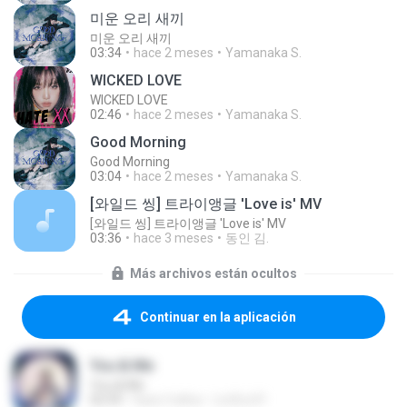
미운 오리 새끼
미운 오리 새끼
03:34
hace 2 meses
Yamanaka S.
WICKED LOVE
WICKED LOVE
02:46
hace 2 meses
Yamanaka S.
Good Morning
Good Morning
03:04
hace 2 meses
Yamanaka S.
[와일드 씽] 트라이앵글 'Love is' MV
[와일드 씽] 트라이앵글 'Love is' MV
03:36
hace 3 meses
동인 김.
Más archivos están ocultos
Continuar en la aplicación
You & Me
You & Me
02:59
hace 3 años
Lic3Lic31