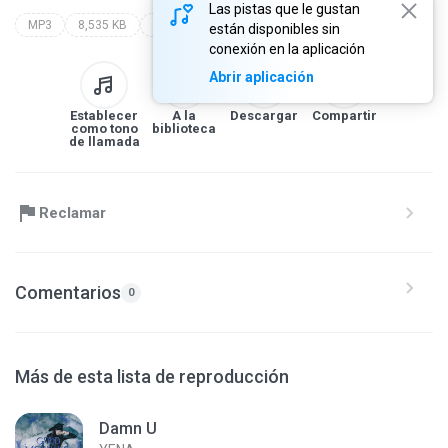
Las pistas que le gustan
MP3
8,535 KB
good morning
yena
están disponibles sin
conexión en la aplicación
Abrir aplicación
Establecer
A la
Descargar
Compartir
como tono
biblioteca
de llamada
Reclamar
Comentarios
0
Más de esta lista de reproducción
Damn U