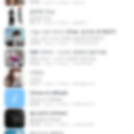
03:46
hace 13 años
doorio
잘못된 만남
잘못된 만남
04:17
hace 14 años
gh0827
가슴 시린 이야기 (Feat. 용준형 Of B2ST)
가슴 시린 이야기 (Feat. 용준형 Of B2ST)
03:20
hace 15 años
malsuk05060
028 이하이 - 시간이 흐른뒤 (윤미래)
028 이하이 - 시간이 흐른뒤 (윤미래)
03:56
hace 14 años
rhatnsdl46
미워요
미워요
03:57
hace 11 años
Nichakorn P.
Chuva no telhado
Chuva no telhado
04:05
hace 12 años
Katherine P.
불공평해 (Unfair)
불공평해 (Unfair)
03:02
hace 11 años
mariana M.
헤어지자 말해요