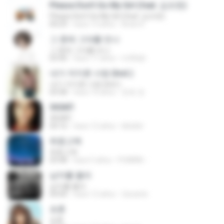
Please Don't Go My Girl (feat. 김조한)
Please Don't Go My Girl (feat. 김조한)
04:29
hace 13 años
Brian K.
그 중에 그대를 만나
그 중에 그대를 만나
03:40
hace 11 años
m36hjh
내가 저지른 사랑 (Inst.)
내가 저지른 사랑 (Inst.)
03:58
hace 10 años
준호 장.
365АП
365АП
04:16
hace 12 años
kklollol
취중고백
취중고백
03:48
hace 5 años
PUMKIN -.
남자를 몰라
남자를 몰라
04:00
hace 12 años
2avante
초혼
초혼