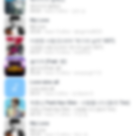
헤어지자 말해요
04:03
hace 3 años
상민 성.
My Love
My Love
03:24
hace 13 años
qkrgyrms8523
미련한 사랑 (드라마 '위기의 남자' OST)
미련한 사랑 (드라마 '위기의 남자' OST)
03:37
hace 14 años
hsa0522
술이야 (Feat. 벤)
술이야 (Feat. 벤)
05:25
hace 12 años
wooyoug1112
Love wins all
Love wins all
04:31
hace 3 años
Ju Hyeon S.
박효신 Park Hyo Shin - 사랑합니다 (원곡 Tim)
박효신 Park Hyo Shin - 사랑합니다 (원곡 Tim)
04:10
hace 11 años
두성 씹.
My Love
My Love
03:23
hace 12 años
현도 정.