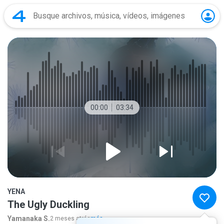
00:00
03:34
YENA
The Ugly Duckling
Yamanaka S.
2 meses atrás
más...