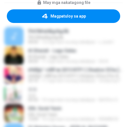
May mga nakatagong file
Magpatuloy sa app
ЎНґЛ№иНВдґйдЛБ
ЎНґЛ№иНВдґйдЛБ
04:03
12 mga taon na ang nakalipas
c_kudo1
Al Ghazali - Lagu Galau
Al Ghazali - Lagu Galau
04:03
11 mga taon na ang nakalipas
Siti N.
à¾Å§á´¹«ìÁÑ¹æ 2015 NTP1 [ Shadow 3Cha ] Pim Amara
à¾Å§á´¹«ìÁÑ¹æ 2015 NTP1 [ Shadow 3Cha ] Pim Amara
33:16
11 mga taon na ang nakalipas
chutipong P.
쏘쏘
쏘쏘
03:32
10 mga taon na ang nakalipas
I&#39;m S.
036. Surat Yasin
036. Surat Yasin
13:09
16 mga taon na ang nakalipas
RISMAN W.