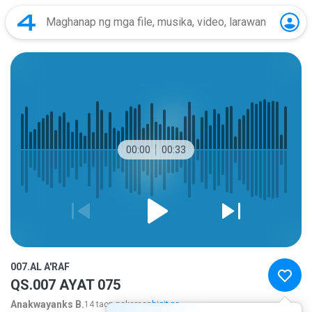
00:00
00:33
007.AL A'RAF
QS.007 AYAT 075
Anakwayanks B.
14 taon nakaraan
higit pa...