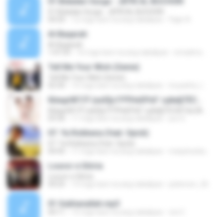
01 Bidadari Surga - JEFRI AL BUCHORI
01 Bidadari Surga - JEFRI AL BUCHORI
04:20
12 mga taon na ang nakalipas
Fajar A.
Al-Baqarah
Al-Baqarah
1:47:59
16 mga taon na ang nakalipas
emadmoh10
Tell Me Your Wish (Genie)
Tell Me Your Wish (Genie)
02:30
15 mga taon na ang nakalipas
inuyasha_lov3r
б¤идґйГСЎ (аѕЕ§»ГРЎНєЕР¤Г гµйа§ТЁС№·Гм) [AeLOAD]
б¤идґйГСЎ (аѕЕ§»ГРЎНєЕР¤Г гµйа§ТЁС№·Гм) [AeLOAD]
03:36
11 mga taon na ang nakalipas
put S.
07. Ya Robbana (feat. Opick)
07. Ya Robbana (feat. Opick)
04:45
11 mga taon na ang nakalipas
masyhunbahrain
Louvor e Glória
Louvor e Glória
04:25
13 mga taon na ang nakalipas
paterson_26
01 Subhanallah.mp3
04:11
15 mga taon na ang nakalipas
cici C.