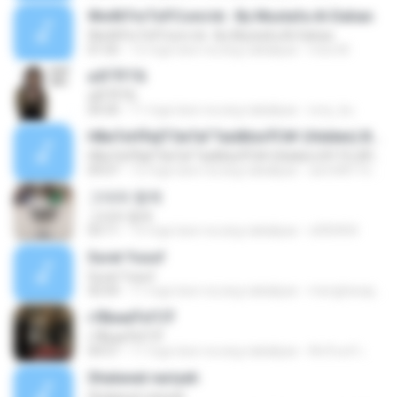
WwW.FnrToP.Com/vb : By Mustafa Al-Dahan
WwW.FnrToP.Com/vb : By Mustafa Al-Dahan
01:02
12 mga taon na ang nakalipas
mee M.
аЗГЎГГБ
аЗГЎГГБ
04:30
11 mga taon na ang nakalipas
sroy_ku
НВиТєНЎаўТЗиТаГТа¤В¤єЎС№ (Hidden) BY FUJIFILM
НВиТєНЎаўТЗиТаГТа¤В¤єЎС№ (Hidden) BY FUJIFILM
04:07
12 mga taon na ang nakalipas
aom081103m
그대와 함께
그대와 함께
03:11
13 mga taon na ang nakalipas
x000404
Surat Yusuf
Surat Yusuf
42:04
11 mga taon na ang nakalipas
mengharap A.
гЛБижЎзГСЎ
гЛБижЎзГСЎ
04:57
11 mga taon na ang nakalipas
ศิขรินทร์ เ.
Shalawat nariyah