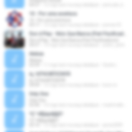
Shalawat nariyah
04:37
12 mga taon na ang nakalipas
pemuda_bozes
10 - Por uma aventura
10 - Por uma aventura
03:17
15 mga taon na ang nakalipas
josmar.55
$on d Play - Nóis Que Banca (Part Pacificadores)
$on d Play - Nóis Que Banca (Part Pacificadores)
04:57
13 mga taon na ang nakalipas
pedro_jardim_14
Aleluia
Aleluia
03:39
11 mga taon na ang nakalipas
Gisele L.
á¿¹¢Ò¼ÙéÊÒÇÍéÒÂ
á¿¹¢Ò¼ÙéÊÒÇÍéÒÂ
04:09
12 mga taon na ang nakalipas
boon-in
Only One
Only One
03:36
14 mga taon na ang nakalipas
mashmallow75
ªÇ¹¹éÍ§áµè§§Ò¹
ªÇ¹¹éÍ§áµè§§Ò¹
02:16
12 mga taon na ang nakalipas
gress2009