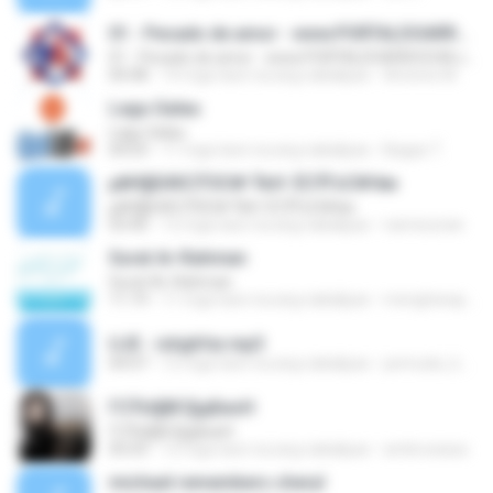
01 - Pecado de amor - www.PORTALDOARROCHA.com.br
01 - Pecado de amor - www.PORTALDOARROCHA.com.br
04:48
14 mga taon na ang nakalipas
Antonio M.
Lagu Galau
Lagu Galau
04:03
11 mga taon na ang nakalipas
Bagas T.
µйН§БХКСЎЗС№ ЎкН· ЁСЎГѕС№ём
µйН§БХКСЎЗС№ ЎкН· ЁСЎГѕС№ём
03:40
12 mga taon na ang nakalipas
namerynan
Surat Ar-Rahman
Surat Ar-Rahman
11:19
11 mga taon na ang nakalipas
mengharap A.
UJE - istighfar.mp3
04:07
12 mga taon na ang nakalipas
pemuda_bozes
ГСЎ¤§ВС§дБиѕН
ГСЎ¤§ВС§дБиѕН
05:03
12 mga taon na ang nakalipas
ambrosiaza
michael remembers cheryl