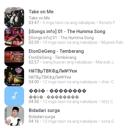
Take on Me
Take on Me
03:47
5 mga taon na ang nakalipas
Renato F.
[iSongs.info] 01 - The Humma Song
[iSongs.info] 01 - The Humma Song
02:59
10 mga taon na ang nakalipas
Mujeeb Rahman P.
EtonDeGeng - Temberang
EtonDeGeng - Temberang
02:57
isang buwan ang nakalipas
Marzuki J.
НйТВµТВКФдЛи№Уєи
НйТВµТВКФдЛи№Уєи
04:00
12 mga taon na ang nakalipas
chai- C.
��â� - ��������
��â� - ��������
04:50
12 mga taon na ang nakalipas
패턴 C.
Bidadari surga
Bidadari surga
04:16
12 mga taon na ang nakalipas
sona S.