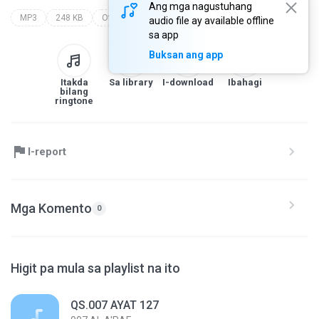
Ang mga nagustuhang
MP3
248 KB
Other
makkiyah
007.al a'raf
audio file ay available offline
sa app
Buksan ang app
Itakda
Sa library
I-download
Ibahagi
bilang
ringtone
I-report
Mga Komento
0
Higit pa mula sa playlist na ito
QS.007 AYAT 127