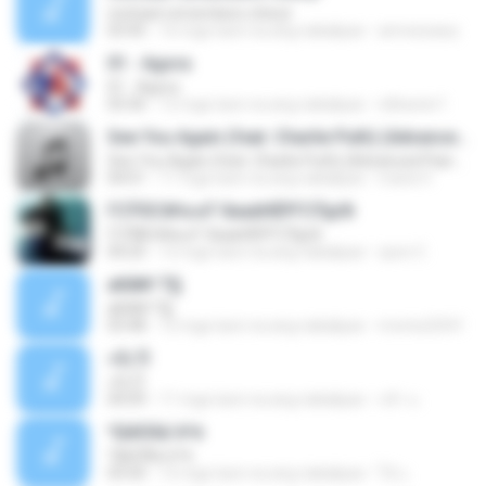
michael remembers cheryl
03:45
16 mga taon na ang nakalipas
amressawy
01 - Agora
01 - Agora
03:36
12 mga taon na ang nakalipas
nillxavier1
See You Again (feat. Charlie Puth) (Advanced Piano Cover)
See You Again (feat. Charlie Puth) (Advanced Piano Cover)
04:01
11 mga taon na ang nakalipas
maria V.
ГСЎ©С№а·иТ·ХиаёНЁРГСЎдґй
ГСЎ©С№а·иТ·ХиаёНЁРГСЎдґй
04:25
12 mga taon na ang nakalipas
cpon C.
аКй№·Т§
аКй№·Т§
03:48
12 mga taon na ang nakalipas
montut2541
»Ò¡´Õ
»Ò¡´Õ
04:09
11 mga taon na ang nakalipas
กล้า แ.
ºÍ¡ÍéÒÂä´éºè
ºÍ¡ÍéÒÂä´éºè
03:50
12 mga taon na ang nakalipas
ไอ้ แ.