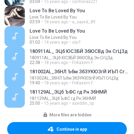
03:04
15 years ago
contreras221
Love To Be Loved By You
Love To Be Loved By You
03:59
18 years ago
a_sayed_89
Love To Be Loved By You
Love To Be Loved By You
01:02
14 years ago
ola F.
180911AL_ ЭЦб ЮСЗБЙ ЗбЮСВд Эн СгЦЗд
180911AL_ ЭЦб ЮСЗБЙ ЗбЮСВд Эн СгЦЗд
22:38
18 years ago
FnKazem F.
181002AL_ЗбНЛ Ъбм ЗбЗУКЮЗгЙ ИЪП СгЦЗд
181002AL_ЗбНЛ Ъбм ЗбЗУКЮЗгЙ ИЪП СгЦЗд
19:40
18 years ago
FnKazem F.
181129AL_ЭЦб ЪФС гд Рн ЗбНМЙ
181129AL_ЭЦб ЪФС гд Рн ЗбНМЙ
25:00
15 years ago
azeddin_sp
More files are hidden
Continue in app